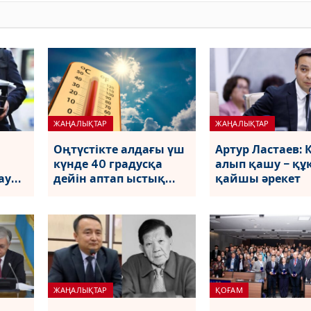
ДЕПАРТАМЕНТІНІҢ
БАСШЫСЫ ТАҒАЙЫНДАЛДЫ
ЖАҢАЛЫҚТАР
ЖАҢАЛЫҚТАР
Оңтүстікте алдағы үш
Артур Ластаев: 
күнде 40 градусқа
алып қашу − қ
ау
дейін аптап ыстық
қайшы әрекет
болады
ЖАҢАЛЫҚТАР
ҚОҒАМ