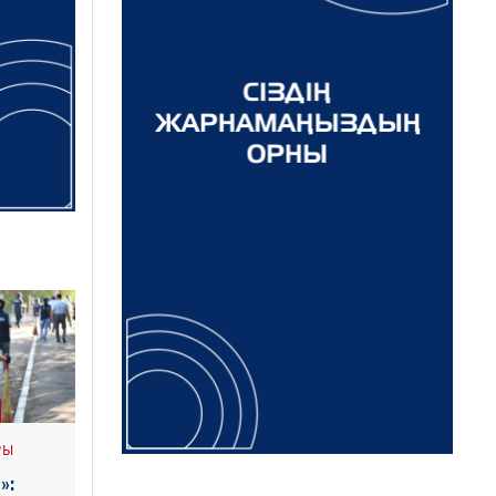
РЫ
»: