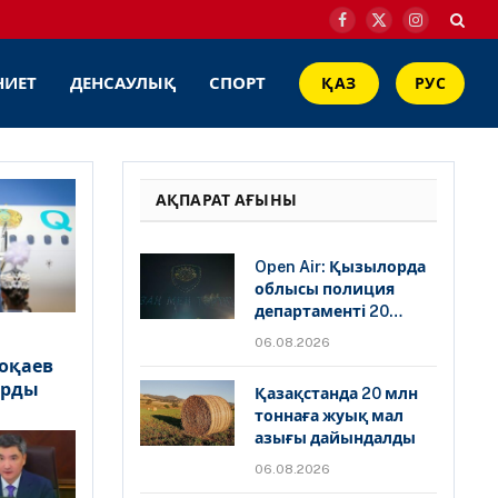
Facebook
X
Instagram
(Twitter)
НИЕТ
ДЕНСАУЛЫҚ
СПОРТ
ҚАЗ
РУС
АҚПАРАТ АҒЫНЫ
Open Air: Қызылорда
облысы полиция
департаменті 20
мыңнан астам
06.08.2026
көрерменнің
оқаев
қауіпсіздігін
арды
Қазақстанда 20 млн
қамтамасыз етті
тоннаға жуық мал
азығы дайындалды
06.08.2026