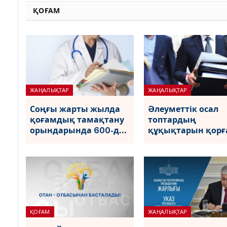
ҚОҒАМ
ЖАҢАЛЫҚТАР
ЖАҢАЛЫҚТАР
Соңғы жарты жылда
Әлеуметтік осал
қоғамдық тамақтану
топтардың
орындарында 600-ден
құқықтарын қорғ
астам тексеру
мақсатында жыл
жүргізілді
басынан бері 485
тексеру жүргізілді
ҚОҒАМ
ЖАҢАЛЫҚТАР