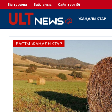
Біз туралы
Байланыс
Сайт тәртібі
ЖАҢАЛЫҚТАР
БАСТЫ ЖАҢАЛЫҚТАР