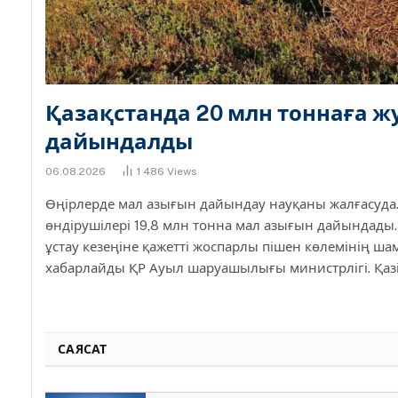
Қазақстанда 20 млн тоннаға ж
дайындалды
06.08.2026
1 486
Views
Өңірлерде мал азығын дайындау науқаны жалғасуд
өндірушілері 19,8 млн тонна мал азығын дайындады
ұстау кезеңіне қажетті жоспарлы пішен көлемінің ш
хабарлайды ҚР Ауыл шаруашылығы министрлігі. Қазі
САЯСАТ