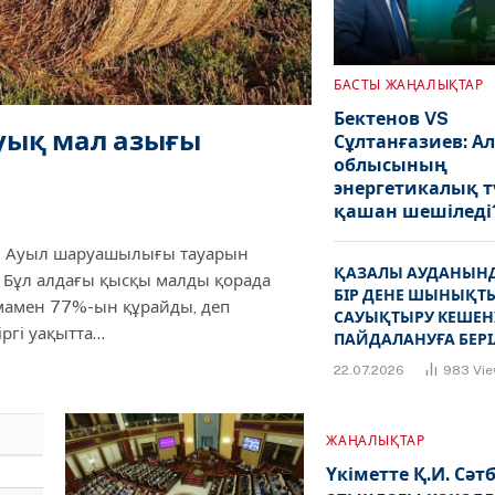
БАСТЫ ЖАҢАЛЫҚТАР
Бектенов VS
уық мал азығы
Сұлтанғазиев: А
облысының
энергетикалық т
қашан шешіледі
а. Ауыл шаруашылығы тауарын
ҚАЗАЛЫ АУДАНЫНД
. Бұл алдағы қысқы малды қорада
БІР ДЕНЕ ШЫНЫҚТ
амамен 77%-ын құрайды, деп
САУЫҚТЫРУ КЕШЕН
ргі уақытта…
ПАЙДАЛАНУҒА БЕРІ
22.07.2026
983
Vi
ЖАҢАЛЫҚТАР
Үкіметте Қ.И. Сәт