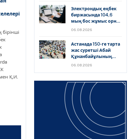
дан
Электрондық еңбек
елелері
биржасында 104,6
мың бос жұмыс орны
жарияланды
06.08.2026
 бірінші
бек
Астанада 150-ге тарта
к
жас суретші Абай
а
Құнанбайұлының
orda
портретін бір мезетте
06.08.2026
салды
КК
мен Қ.И.