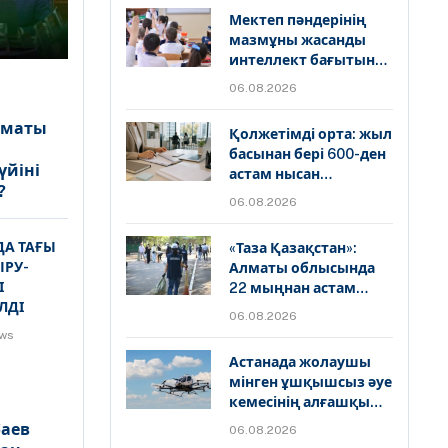
Мектеп пәндерінің
мазмұны жасанды
интеллект бағытында
жаңартылуда
06.08.2026
лматы
Қолжетімді орта: жыл
басынан бері 600-ден
үйіні
астам нысан
?
тексерістен өтті
06.08.2026
А ТАҒЫ
«Таза Қазақстан»:
ЫРУ-
Алматы облысында
І
22 мыңнан астам
ЛДІ
тұрғын тазалық
06.08.2026
жұмысына атсалысты
ews
Астанада жолаушы
мінген ұшқышсыз әуе
кемесінің алғашқы
демонстрациялық
баев
06.08.2026
ұшуы өтті