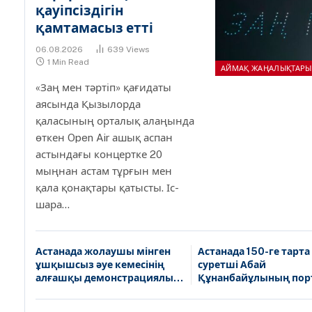
қауіпсіздігін
қамтамасыз етті
06.08.2026
639
Views
1 Min Read
АЙМАҚ ЖАҢАЛЫҚТАРЫ
«Заң мен тәртіп» қағидаты
аясында Қызылорда
қаласының орталық алаңында
өткен Open Air ашық аспан
астындағы концертке 20
мыңнан астам тұрғын мен
қала қонақтары қатысты. Іс-
шара…
Астанада жолаушы мінген
Астанада 150-ге тарта
ұшқышсыз әуе кемесінің
суретші Абай
алғашқы демонстрациялық
Құнанбайұлының пор
ұшуы өтті
бір мезетте салды