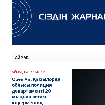
АЙМАҚ
АЙМАҚ ЖАҢАЛЫҚТАРЫ
Open Air: Қызылорда
облысы полиция
департаменті 20
мыңнан астам
көрерменнің