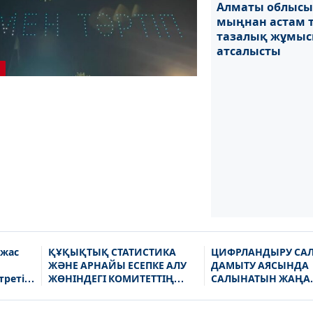
Алматы облысы
мыңнан астам 
тазалық жұмы
атсалысты
 жас
ҚҰҚЫҚТЫҚ СТАТИСТИКА
ЦИФРЛАНДЫРУ СА
ЖӘНЕ АРНАЙЫ ЕСЕПКЕ АЛУ
ДАМЫТУ АЯСЫНДА
третін
ЖӨНІНДЕГІ КОМИТЕТТІҢ
САЛЫНАТЫН ЖАҢА
ҚЫЗЫЛОРДА ОБЛЫСЫ
ОРТАЛЫҚТЫҢ ЖОБ
БОЙЫНША
ТАЛҚЫЛАНДЫ