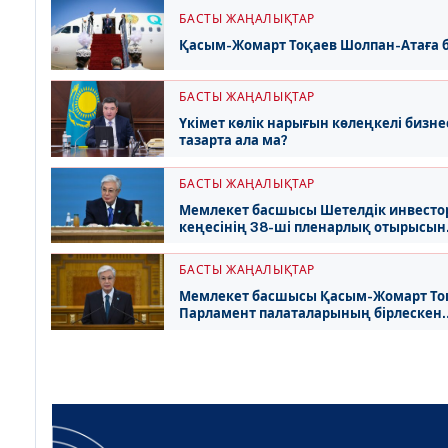
БАСТЫ ЖАҢАЛЫҚТАР
Қасым-Жомарт Тоқаев Шолпан-Атаға 
БАСТЫ ЖАҢАЛЫҚТАР
Үкімет көлік нарығын көлеңкелі бизне
тазарта ала ма?
БАСТЫ ЖАҢАЛЫҚТАР
Мемлекет басшысы Шетелдік инвесто
кеңесінің 38-ші пленарлық отырысын
өткізді
БАСТЫ ЖАҢАЛЫҚТАР
Мемлекет басшысы Қасым-Жомарт То
Парламент палаталарының бірлескен
отырысында сөз сөйледі