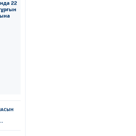
нда 22
тұрғын
сына
ЛАСЫН
АСЫ