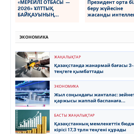
«МЕРЕЙЛІ ОТБАСЫ —
Президент орта бі
2026» ҰЛТТЫҚ
беру жүйесіне
БАЙҚАУЫНЫҢ
жасанды интеллек
ҚАЛАЛЫҚ ЖӘНЕ
ендіру туралы
АУДАНДЫҚ
Жарлыққа қол қ
КЕЗЕҢДЕРІНЕ ҚҰЖАТ
ЭКОНОМИКА
ҚАБЫЛДАУ БАСТАЛДЫ
ЖАҢАЛЫҚТАР
Қазақстанда жанармай бағасы 3
теңгеге қымбаттады
ЭКОНОМИКА
Жыл соңындағы жанталас: зейне
қаржысы жаппай баспанаға
бағытталды
БАСТЫ ЖАҢАЛЫҚТАР
Қазақстанның мемлекеттік бюд
кірісі 17,3 трлн теңгені құрады