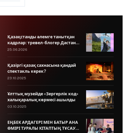
құрады –
і
Қазақстанды әлемге танытқан
кадрлар: тревел-блогер Дастан
Мұхамедрахыммен сұхбат
25.06.2026
Қазіргі қазақ сахнасына қандай
спектакль керек?
23.10.2025
Ұлттық музейде «Зергерлік код»
халықаралық көрмесі ашылды
03.10.2025
ЕҢБЕК АРДАГЕРІ МЕН БАТЫР АНА
ӨМІРІ ТУРАЛЫ КІТАПТЫҢ ТҰСАУЫ