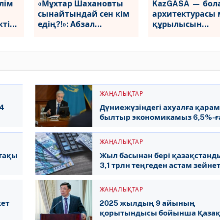
лім
«Мұхтар Шахановты
KazGASA — бо
сынайтындай сен кім
архитектурасы 
тіні
едің?!»: Абзал
құрылысын
Ибрашев Серікжан
қалыптастыру
ойды
Біләштің
инженерлік мек
мәлімдемесіне жауап
берді
ЖАҢАЛЫҚТАР
-4
Дүниежүзіндегі ахуалға қарам
былтыр экономикамыз 6,5%-ға 
Мемлекет басшысы
ЖАҢАЛЫҚТАР
тақы
Жыл басынан бері қазақстанд
3,1 трлн теңгеден астам зейне
төленді
ЖАҢАЛЫҚТАР
жет
2025 жылдың 9 айының
қорытындысы бойынша Қазақ