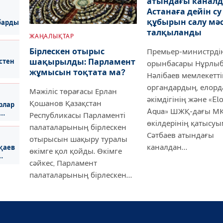
атындағы канал
Астанаға дейін су
құбырын салу мәс
барды
талқыланды
ЖАҢАЛЫҚТАР
Бірлескен отырыс
Премьер-министрдің
шақырылды: Парламент
стен
орынбасары Нұрлы
жұмысын тоқтата ма?
Нәлібаев мемлекетті
органдардың, елорд
Мәжіліс төрағасы Ерлан
әкімдігінің және «El
Қошанов Қазақстан
рлар
Aqua» ШЖҚ-дағы М
Республикасы Парламенті
өкілдерінің қатысуы
палаталарының бірлескен
Сәтбаев атындағы
отырысын шақыру туралы
каналдан…
қаев
өкімге қол қойды. Өкімге
сәйкес, Парламент
палаталарының бірлескен…