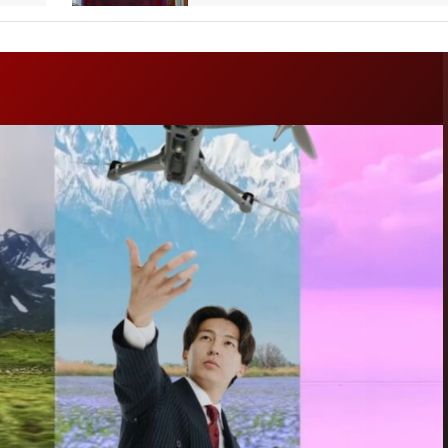
экономиканың өсімі 6,3%-ды 
Ұлттық экономика министрліг