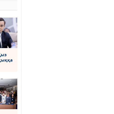
Қыз
ұқыққа