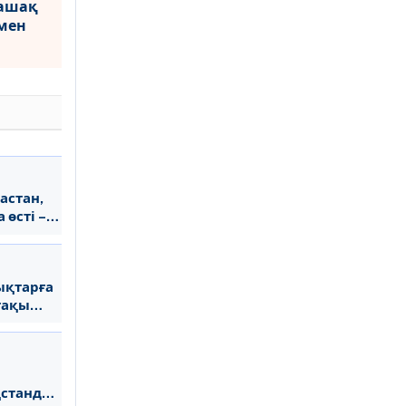
лашақ
мен
шы
теп
астан,
өсті –
ықтарға
тақы
станда