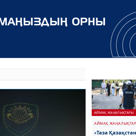
АЙМАҚ ЖАҢАЛЫҚТАРЫ
АЙМАҚ ЖАҢАЛЫҚТА
«Таза Қазақстан