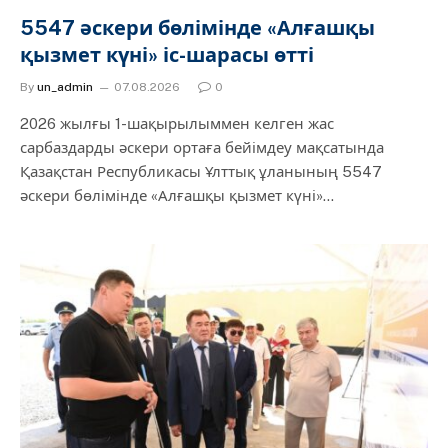
5547 әскери бөлімінде «Алғашқы
қызмет күні» іс-шарасы өтті
By
un_admin
07.08.2026
0
2026 жылғы 1-шақырылыммен келген жас
сарбаздарды әскери ортаға бейімдеу мақсатында
Қазақстан Республикасы Ұлттық ұланының 5547
әскери бөлімінде «Алғашқы қызмет күні»…