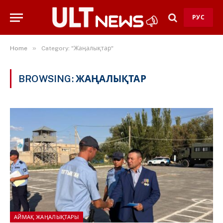
РУС
»
Home
Category: "Жаңалықтар"
BROWSING:
ЖАҢАЛЫҚТАР
АЙМАҚ ЖАҢАЛЫҚТАРЫ