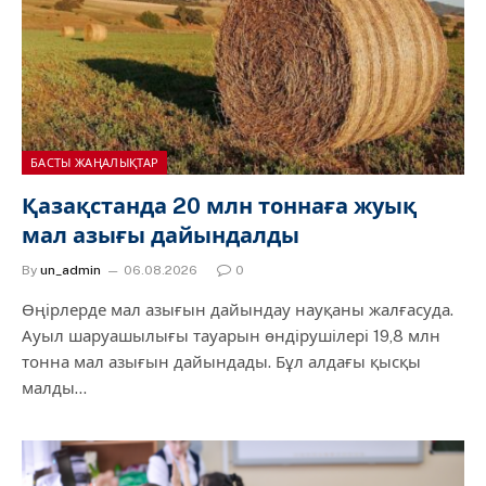
БАСТЫ ЖАҢАЛЫҚТАР
Қазақстанда 20 млн тоннаға жуық
мал азығы дайындалды
By
un_admin
06.08.2026
0
Өңірлерде мал азығын дайындау науқаны жалғасуда.
Ауыл шаруашылығы тауарын өндірушілері 19,8 млн
тонна мал азығын дайындады. Бұл алдағы қысқы
малды…