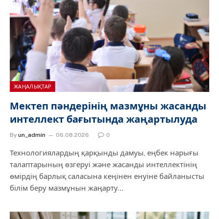
ЖАҢАЛЫҚТАР
Мектеп пәндерінің мазмұны жасанды
интеллект бағытында жаңартылуда
By
un_admin
06.08.2026
0
Технологиялардың қарқынды дамуы, еңбек нарығы
талаптарының өзгеруі және жасанды интеллектінің
өмірдің барлық саласына кеңінен енуіне байланысты
білім беру мазмұнын жаңарту…