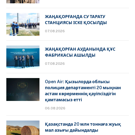
ЖАҢАҚОРҒАНДА СУ ТАРАТУ
СТАНЦИЯСЫ ІСКЕ ҚОСЫЛДЫ
07.08.2026
ЖАҢАҚОРҒАН АУДАНЫНДА ҚҰС
ФАБРИКАСЫ АШЫЛДЫ
07.08.2026
Open Air: Қызылорда облысы
полиция департаменті 20 мыңнан
астам көрерменнің қауіпсіздігін
қамтамасыз етті
06.08.2026
Қазақстанда 20 млн тоннаға жуық
мал азығы дайындалды