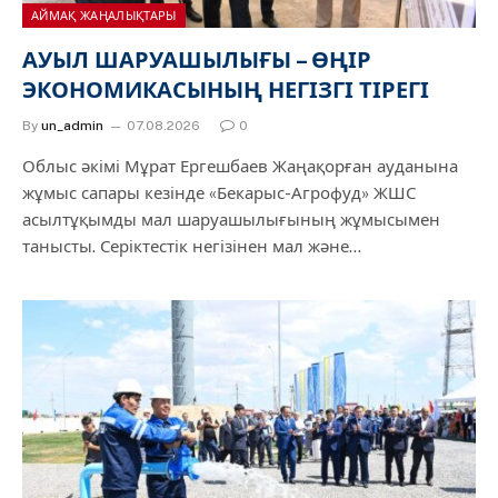
АЙМАҚ ЖАҢАЛЫҚТАРЫ
АУЫЛ ШАРУАШЫЛЫҒЫ – ӨҢІР
ЭКОНОМИКАСЫНЫҢ НЕГІЗГІ ТІРЕГІ
By
un_admin
07.08.2026
0
Облыс әкімі Мұрат Ергешбаев Жаңақорған ауданына
жұмыс сапары кезінде «Бекарыс-Агрофуд» ЖШС
асылтұқымды мал шаруашылығының жұмысымен
танысты. Серіктестік негізінен мал және…