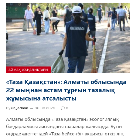
АЙМАҚ ЖАҢАЛЫҚТАРЫ
«Таза Қазақстан»: Алматы облысында
22 мыңнан астам тұрғын тазалық
жұмысына атсалысты
By
un_admin
06.08.2026
0
Алматы облысында «Таза Қазақстан» экологиялық
бағдарламасы аясындағы шаралар жалғасуда. Бүгін
өңірде әдеттегідей «Таза бейсенбі» акциясы өткізіліп,