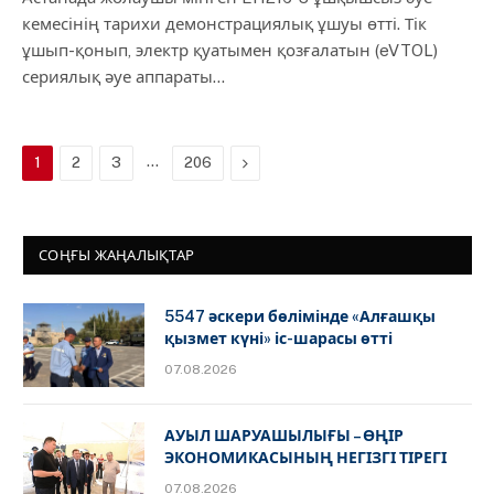
кемесінің тарихи демонстрациялық ұшуы өтті. Тік
ұшып-қонып, электр қуатымен қозғалатын (eVTOL)
сериялық әуе аппараты…
…
Next
1
2
3
206
СОҢҒЫ ЖАҢАЛЫҚТАР
5547 әскери бөлімінде «Алғашқы
қызмет күні» іс-шарасы өтті
07.08.2026
АУЫЛ ШАРУАШЫЛЫҒЫ – ӨҢІР
ЭКОНОМИКАСЫНЫҢ НЕГІЗГІ ТІРЕГІ
07.08.2026