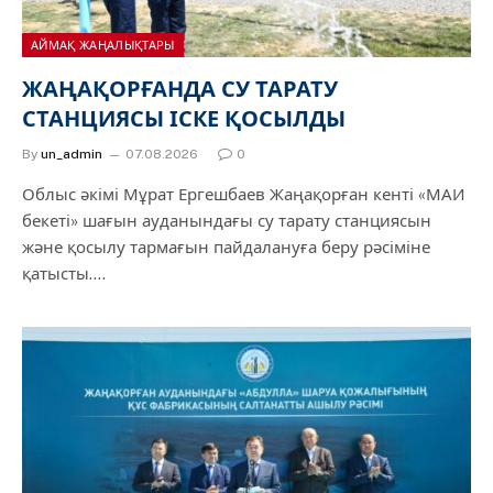
АЙМАҚ ЖАҢАЛЫҚТАРЫ
ЖАҢАҚОРҒАНДА СУ ТАРАТУ
СТАНЦИЯСЫ ІСКЕ ҚОСЫЛДЫ
By
un_admin
07.08.2026
0
Облыс әкімі Мұрат Ергешбаев Жаңақорған кенті «МАИ
бекеті» шағын ауданындағы су тарату станциясын
және қосылу тармағын пайдалануға беру рәсіміне
қатысты.…