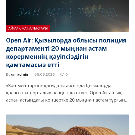
АЙМАҚ ЖАҢАЛЫҚТАРЫ
Open Air: Қызылорда облысы полиция
департаменті 20 мыңнан астам
көрерменнің қауіпсіздігін
қамтамасыз етті
By
un_admin
06.08.2026
0
«Заң мен тәртіп» қағидаты аясында Қызылорда
қаласының орталық алаңында өткен Open Air ашық
аспан астындағы концертке 20 мыңнан астам тұрғын…