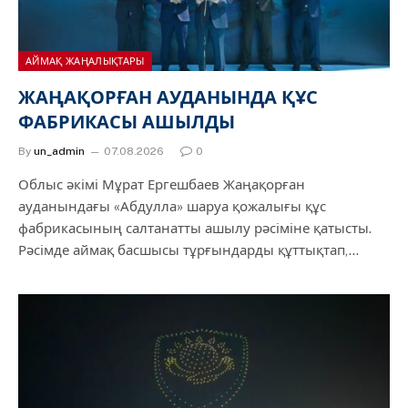
АЙМАҚ ЖАҢАЛЫҚТАРЫ
ЖАҢАҚОРҒАН АУДАНЫНДА ҚҰС
ФАБРИКАСЫ АШЫЛДЫ
By
un_admin
07.08.2026
0
Облыс әкімі Мұрат Ергешбаев Жаңақорған
ауданындағы «Абдулла» шаруа қожалығы құс
фабрикасының салтанатты ашылу рәсіміне қатысты.
Рәсімде аймақ басшысы тұрғындарды құттықтап,…