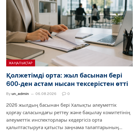
ЖАҢАЛЫҚТАР
Қолжетімді орта: жыл басынан бері
600-ден астам нысан тексерістен өтті
By
un_admin
06.08.2026
0
2026 жылдың басынан бері Халықты әлеуметтік
қорғау саласындағы реттеу және бақылау комитетінің
әлеуметтік инспекторлары кедергісіз орта
қалыптастыруға қатысты заңнама талаптарының…