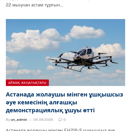
22 мыңнан астам тұрғын…
АЙМАҚ ЖАҢАЛЫҚТАРЫ
Астанада жолаушы мінген ұшқышсыз
әуе кемесінің алғашқы
демонстрациялық ұшуы өтті
By
un_admin
06.08.2026
0
Астанада жолаушы мінген EH216-S ұшқышсыз әуе