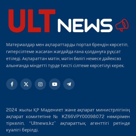
Материалдар мен ақпараттарды портал брендін көрсетіп,
гиперсілтеме жасаған жағдайда ғана қолдануға рұқсат
етіледі. Ақпараттан мәтін, мәтін бөлігі немесе дәйексөз
алынғанда міндетті түрде тиісті сілтеме көрсетілуі керек.
Facebook
X
Instagram
YouTube
Telegram
(Twitter)
2024 жылы ҚР Мәдениет және ақпарат министрлігінің
ақпарат комитетіне № KZ66VPY00098072 нөмірімен
тіркеліп, “Ultnews.kz” ақпараттық агенттігі ретінде
куәлігі берілді.