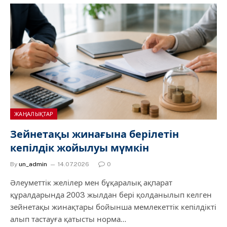
ЖАҢАЛЫҚТАР
Зейнетақы жинағына берілетін
кепілдік жойылуы мүмкін
By
un_admin
14.07.2026
0
Әлеуметтік желілер мен бұқаралық ақпарат
құралдарында 2003 жылдан бері қолданылып келген
зейнетақы жинақтары бойынша мемлекеттік кепілдікті
алып тастауға қатысты норма…