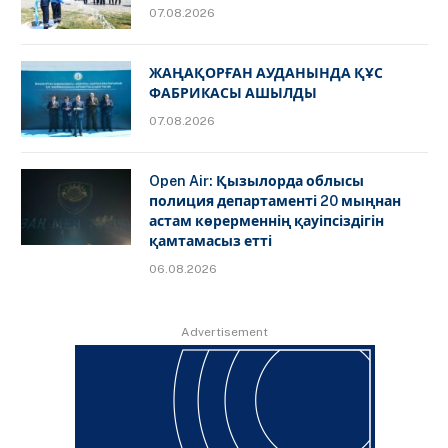
07.08.2026
ЖАҢАҚОРҒАН АУДАНЫНДА ҚҰС
ФАБРИКАСЫ АШЫЛДЫ
07.08.2026
Open Air: Қызылорда облысы
полиция департаменті 20 мыңнан
астам көрерменнің қауіпсіздігін
қамтамасыз етті
06.08.2026
Advertisement