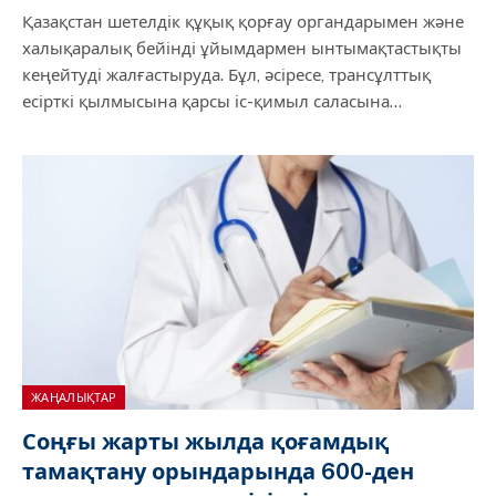
Қазақстан шетелдік құқық қорғау органдарымен және
халықаралық бейінді ұйымдармен ынтымақтастықты
кеңейтуді жалғастыруда. Бұл, әсіресе, трансұлттық
есірткі қылмысына қарсы іс-қимыл саласына…
ЖАҢАЛЫҚТАР
Соңғы жарты жылда қоғамдық
тамақтану орындарында 600-ден