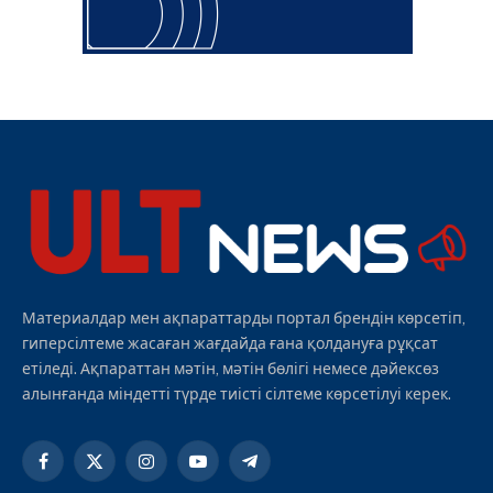
Материалдар мен ақпараттарды портал брендін көрсетіп,
гиперсілтеме жасаған жағдайда ғана қолдануға рұқсат
етіледі. Ақпараттан мәтін, мәтін бөлігі немесе дәйексөз
алынғанда міндетті түрде тиісті сілтеме көрсетілуі керек.
Facebook
X
Instagram
YouTube
Telegram