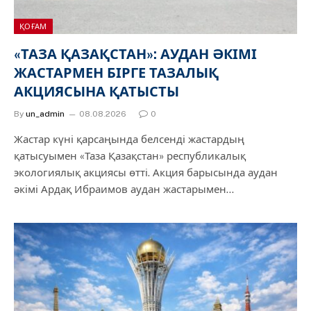
ҚОҒАМ
«ТАЗА ҚАЗАҚСТАН»: АУДАН ӘКІМІ
ЖАСТАРМЕН БІРГЕ ТАЗАЛЫҚ
АКЦИЯСЫНА ҚАТЫСТЫ
By
un_admin
08.08.2026
0
Жастар күні қарсаңында белсенді жастардың
қатысуымен «Таза Қазақстан» республикалық
экологиялық акциясы өтті. Акция барысында аудан
әкімі Ардақ Ибраимов аудан жастарымен…