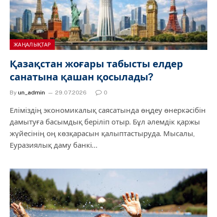
ЖАҢАЛЫҚТАР
Қазақстан жоғары табысты елдер
санатына қашан қосылады?
By
un_admin
29.07.2026
0
Еліміздің экономикалық саясатында өңдеу өнеркәсібін
дамытуға басымдық беріліп отыр. Бұл әлемдік қаржы
жүйесінің оң көзқарасын қалыптастыруда. Мысалы,
Еуразиялық даму банкі…