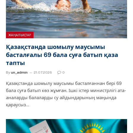
ЖАҢАЛЫҚТАР
Қазақстанда шомылу маусымы
басталғалы 69 бала суға батып қаза
тапты
By
un_admin
21.07.2026
0
Қазақстанда шомылу маусымы басталғаннан бері 69
бала суға батып көз жұмған. Ішкі істер министрлігі ата-
аналарды балаларды су айдындарының маңында
қараусыз…