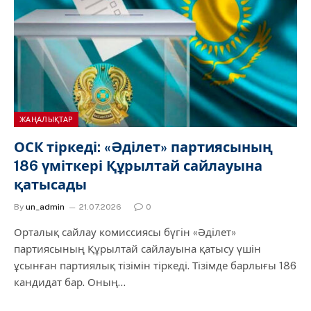
ЖАҢАЛЫҚТАР
ОСК тіркеді: «Әділет» партиясының
186 үміткері Құрылтай сайлауына
қатысады
By
un_admin
21.07.2026
0
Орталық сайлау комиссиясы бүгін «Әділет»
партиясының Құрылтай сайлауына қатысу үшін
ұсынған партиялық тізімін тіркеді. Тізімде барлығы 186
кандидат бар. Оның…