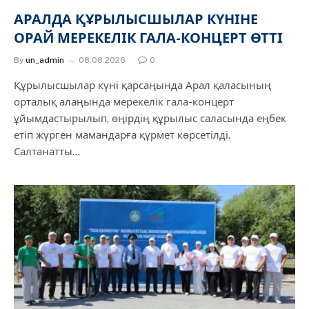
АРАЛДА ҚҰРЫЛЫСШЫЛАР КҮНІНЕ
ОРАЙ МЕРЕКЕЛІК ГАЛА-КОНЦЕРТ ӨТТІ
By
un_admin
08.08.2026
0
Құрылысшылар күні қарсаңында Арал қаласының
орталық алаңында мерекелік гала-концерт
ұйымдастырылып, өңірдің құрылыс саласында еңбек
етіп жүрген мамандарға құрмет көрсетілді.
Салтанатты…