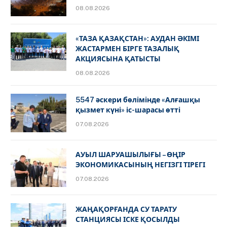
08.08.2026
«ТАЗА ҚАЗАҚСТАН»: АУДАН ӘКІМІ
ЖАСТАРМЕН БІРГЕ ТАЗАЛЫҚ
АКЦИЯСЫНА ҚАТЫСТЫ
08.08.2026
5547 әскери бөлімінде «Алғашқы
қызмет күні» іс-шарасы өтті
07.08.2026
АУЫЛ ШАРУАШЫЛЫҒЫ – ӨҢІР
ЭКОНОМИКАСЫНЫҢ НЕГІЗГІ ТІРЕГІ
07.08.2026
ЖАҢАҚОРҒАНДА СУ ТАРАТУ
СТАНЦИЯСЫ ІСКЕ ҚОСЫЛДЫ