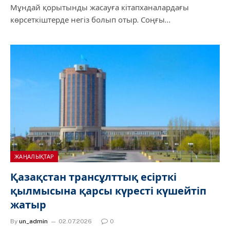
Мұндай қорытынды жасауға кітапханалардағы
көрсеткіштерде негіз болып отыр. Соңғы…
ЖАҢАЛЫҚТАР
Қазақстан трансұлттық есірткі
қылмысына қарсы күресті күшейтіп
жатыр
By
un_admin
02.07.2026
0