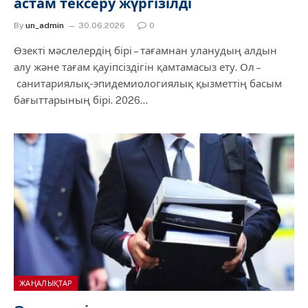
астам тексеру жүргізілді
By
un_admin
30.06.2026
0
Өзекті мәслелердің бірі – тағамнан уланудың алдын
алу және тағам қауіпсіздігін қамтамасыз ету. Ол –
санитариялық-эпидемиологиялық қызметтің басым
бағыттарының бірі. 2026…
ЖАҢАЛЫҚТАР