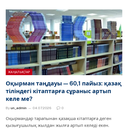
ЖАҢАЛЫҚТАР
Оқырман таңдауы — 60,1 пайыз: қазақ
тіліндегі кітаптарға сұраныс артып
келе ме?
By
un_admin
04.07.2026
0
Оқырмандар тарапынан қазақша кітаптарға деген
қызығушылық жылдан жылға артып келеді екен.