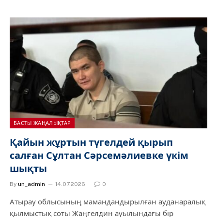
БАСТЫ ЖАҢАЛЫҚТАР
Қайын жұртын түгелдей қырып
салған Сұлтан Сәрсемәлиевке үкім
шықты
By
un_admin
14.07.2026
0
Атырау облысының мамандандырылған ауданаралық
қылмыстық соты Жаңгелдин ауылындағы бір