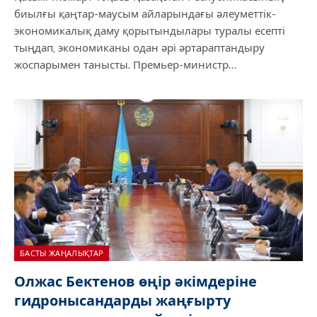
биылғы қаңтар-маусым айларындағы әлеуметтік-
экономикалық даму қорытындылары туралы есепті
тыңдап, экономиканы одан әрі әртараптандыру
жоспарымен танысты. Премьер-министр…
БАСТЫ ЖАҢАЛЫҚТАР
Олжас Бектенов өңір әкімдеріне
гидронысандарды жаңғырту