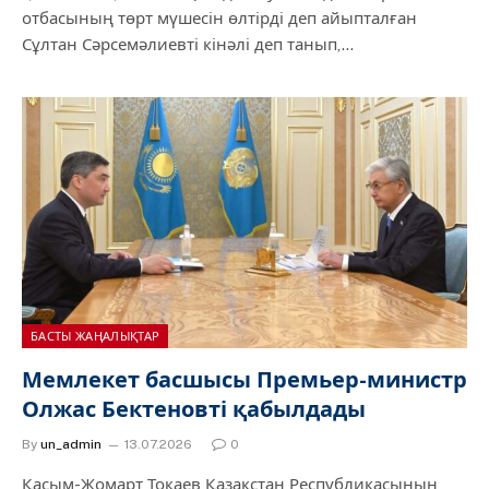
отбасының төрт мүшесін өлтірді деп айыпталған
Сұлтан Сәрсемәлиевті кінәлі деп танып,…
БАСТЫ ЖАҢАЛЫҚТАР
Мемлекет басшысы Премьер-министр
Олжас Бектеновті қабылдады
By
un_admin
13.07.2026
0
Қасым-Жомарт Тоқаев Қазақстан Республикасының