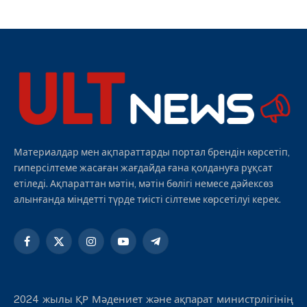
Материалдар мен ақпараттарды портал брендін көрсетіп,
гиперсілтеме жасаған жағдайда ғана қолдануға рұқсат
етіледі. Ақпараттан мәтін, мәтін бөлігі немесе дәйексөз
алынғанда міндетті түрде тиісті сілтеме көрсетілуі керек.
Facebook
X
Instagram
YouTube
Telegram
(Twitter)
2024 жылы ҚР Мәдениет және ақпарат министрлігінің