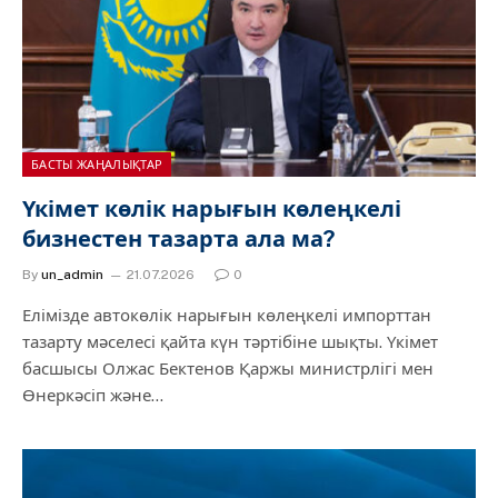
БАСТЫ ЖАҢАЛЫҚТАР
Үкімет көлік нарығын көлеңкелі
бизнестен тазарта ала ма?
By
un_admin
21.07.2026
0
Елімізде автокөлік нарығын көлеңкелі импорттан
тазарту мәселесі қайта күн тәртібіне шықты. Үкімет
басшысы Олжас Бектенов Қаржы министрлігі мен
Өнеркәсіп және…