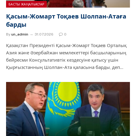
БАСТЫ ЖАҢАЛЫҚТАР
Қасым-Жомарт Тоқаев Шолпан-Атаға
барды
By
un_admin
31.07.2026
0
Қазақстан Президенті Қасым-Жомарт Тоқаев Орталық
Азия және Әзербайжан мемлекеттері басшыларының
бейресми Консультативтік кездесуіне қатысу үшін
Қырғызстанның Шолпан-Ата қаласына барды, деп…