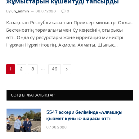
жұмыстарын күшейтуді тапсырды
By
un_admin
08.07.2026
0
Қазақстан Республикасының Премьер-министрі Олжас
Бектеновтің төрағалығымен Су кеңесінің отырысы
өтті. Онда су ресурстары және ирригация министрі
Нұржан Нұржігітовтің, Ақмола, Алматы, Шығыс…
…
Next
1
2
3
46
СОҢҒЫ ЖАҢАЛЫҚТАР
5547 әскери бөлімінде «Алғашқы
қызмет күні» іс-шарасы өтті
07.08.2026