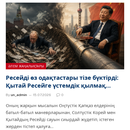
ӘЛЕМ ЖАҢАЛЫҚТАРЫ
Ресейді өз одақтастары тізе бүктірді:
Қытай Ресейге үстемдік қылмақ…
By
un_admin
15.07.2026
0
Оның жарқын мысалын Оңтүстік Қапқаз елдерінің
батыл-батыл маневрларынан, Солтүстік Корей мен
Қытайдың Ресейді сауын сиырдай жүдетіп, істеген
жерден тістеп қалуға…