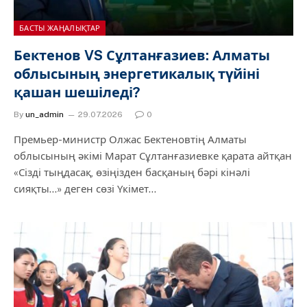
БАСТЫ ЖАҢАЛЫҚТАР
Бектенов VS Сұлтанғазиев: Алматы
облысының энергетикалық түйіні
қашан шешіледі?
By
un_admin
29.07.2026
0
Премьер-министр Олжас Бектеновтің Алматы
облысының әкімі Марат Сұлтанғазиевке қарата айтқан
«Сізді тыңдасақ, өзіңізден басқаның бәрі кінәлі
сияқты…» деген сөзі Үкімет…