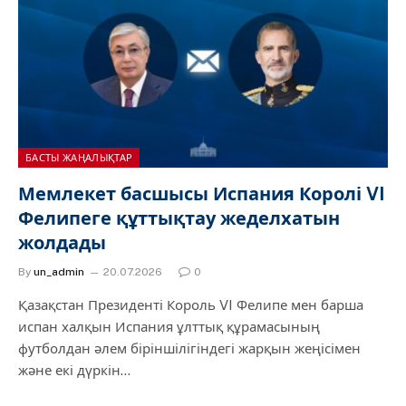
БАСТЫ ЖАҢАЛЫҚТАР
Мемлекет басшысы Испания Королі VI
Фелипеге құттықтау жеделхатын
жолдады
By
un_admin
20.07.2026
0
Қазақстан Президенті Король VI Фелипе мен барша
испан халқын Испания ұлттық құрамасының
футболдан әлем біріншілігіндегі жарқын жеңісімен
және екі дүркін…