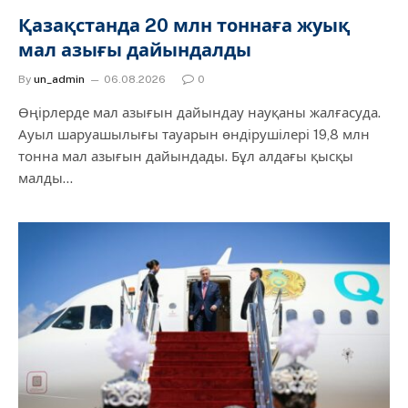
Қазақстанда 20 млн тоннаға жуық
мал азығы дайындалды
By
un_admin
06.08.2026
0
Өңірлерде мал азығын дайындау науқаны жалғасуда.
Ауыл шаруашылығы тауарын өндірушілері 19,8 млн
тонна мал азығын дайындады. Бұл алдағы қысқы
малды…