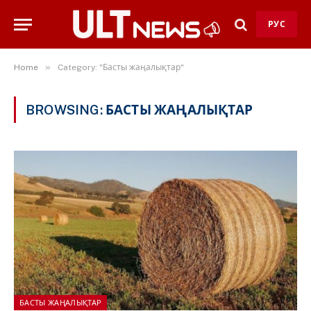
РУС
»
Home
Category: "Басты жаңалықтар"
BROWSING:
БАСТЫ ЖАҢАЛЫҚТАР
БАСТЫ ЖАҢАЛЫҚТАР