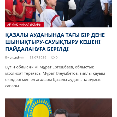
АЙМАҚ ЖАҢАЛЫҚТАРЫ
ҚАЗАЛЫ АУДАНЫНДА ТАҒЫ БІР ДЕНЕ
ШЫНЫҚТЫРУ-САУЫҚТЫРУ КЕШЕНІ
ПАЙДАЛАНУҒА БЕРІЛДІ
By
un_admin
22.07.2026
0
Бүгін облыс әкімі Мұрат Ергешбаев, облыстық
мәслихат төрағасы Мұрат Тлеумбетов, зиялы қауым
өкілдері мен ел ағалары Қазалы ауданына жұмыс
сапары…