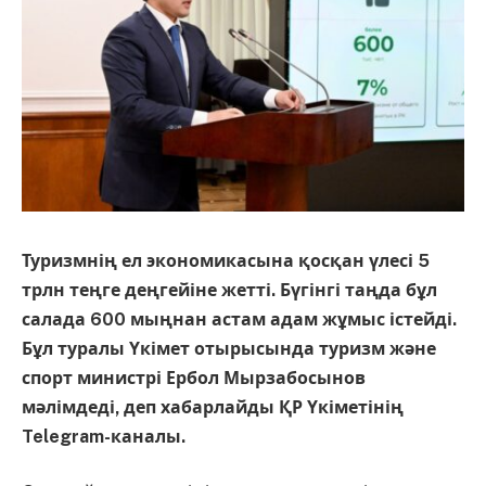
Туризмнің ел экономикасына қосқан үлесі 5
трлн теңге деңгейіне жетті. Бүгінгі таңда бұл
салада 600 мыңнан астам адам жұмыс істейді.
Бұл туралы Үкімет отырысында туризм және
спорт министрі Ербол Мырзабосынов
мәлімдеді, деп хабарлайды ҚР Үкіметінің
Telegram-каналы.