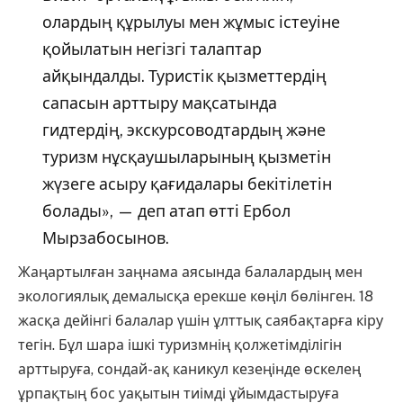
олардың құрылуы мен жұмыс істеуіне
қойылатын негізгі талаптар
айқындалды. Туристік қызметтердің
сапасын арттыру мақсатында
гидтердің, экскурсоводтардың және
туризм нұсқаушыларының қызметін
жүзеге асыру қағидалары бекітілетін
болады», — деп атап өтті Ербол
Мырзабосынов.
Жаңартылған заңнама аясында балалардың мен
экологиялық демалысқа ерекше көңіл бөлінген. 18
жасқа дейінгі балалар үшін ұлттық саябақтарға кіру
тегін. Бұл шара ішкі туризмнің қолжетімділігін
арттыруға, сондай-ақ каникул кезеңінде өскелең
ұрпақтың бос уақытын тиімді ұйымдастыруға