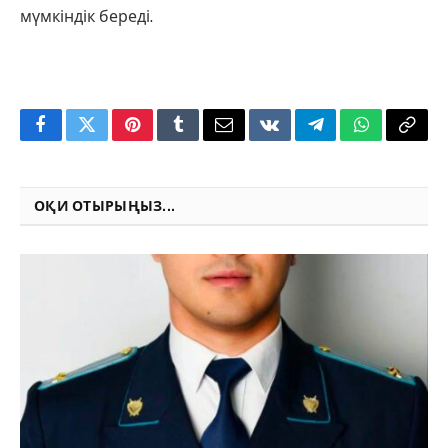
мүмкіндік береді.
Facebook
Twitter
Pinterest
Tumblr
Email
VKontakte
Telegram
WhatsApp
Copy
Link
ОҚИ ОТЫРЫҢЫЗ...