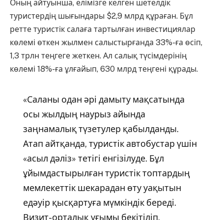
Оның айтуынша, елімізге келген шетелдік
туристердің шығындары $2,9 млрд құраған. Бұл
ретте туристік салаға тартылған инвестициялар
көлемі өткен жылмен салыстырғанда 33%-ға өсіп,
1,3 трлн теңгеге жеткен. Ал салық түсімдерінің
көлемі 18%-ға ұлғайып, 630 млрд теңгені құрады.
«Саланы одан әрі дамыту мақсатында
осы жылдың наурыз айында
заңнамалық түзетулер қабылданды.
Атап айтқанда, туристік автобустар үшін
«асыл дәліз» тетігі енгізілуде. Бұл
ұйымдастырылған туристік топтардың
мемлекеттік шекарадан өту уақытын
едәуір қысқартуға мүмкіндік береді.
Визит-орталық ұғымы бекітіліп,