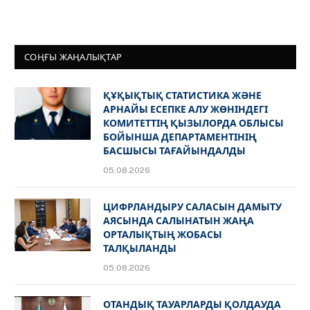
СОҢҒЫ ЖАҢАЛЫҚТАР
ҚҰҚЫҚТЫҚ СТАТИСТИКА ЖӘНЕ
АРНАЙЫ ЕСЕПКЕ АЛУ ЖӨНІНДЕГІ
КОМИТЕТТІҢ ҚЫЗЫЛОРДА ОБЛЫСЫ
БОЙЫНША ДЕПАРТАМЕНТІНІҢ
БАСШЫСЫ ТАҒАЙЫНДАЛДЫ
05.08.2026
ЦИФРЛАНДЫРУ САЛАСЫН ДАМЫТУ
АЯСЫНДА САЛЫНАТЫН ЖАҢА
ОРТАЛЫҚТЫҢ ЖОБАСЫ
ТАЛҚЫЛАНДЫ
05.08.2026
ОТАНДЫҚ ТАУАРЛАРДЫ ҚОЛДАУДА