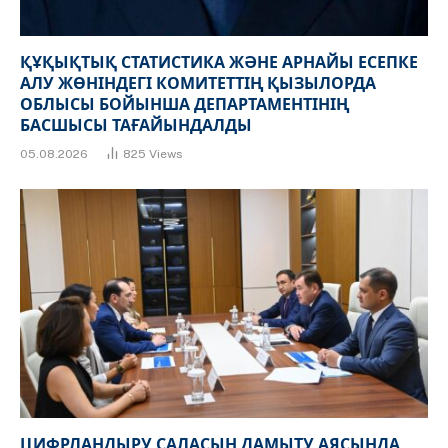
ҚҰҚЫҚТЫҚ СТАТИСТИКА ЖӘНЕ АРНАЙЫ ЕСЕПКЕ
АЛУ ЖӨНІНДЕГІ КОМИТЕТТІҢ ҚЫЗЫЛОРДА
ОБЛЫСЫ БОЙЫНША ДЕПАРТАМЕНТІНІҢ
БАСШЫСЫ ТАҒАЙЫНДАЛДЫ
05.08.2026
825
Views
ЦИФРЛАНДЫРУ САЛАСЫН ДАМЫТУ АЯСЫНДА