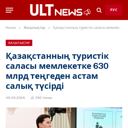
РУС
»
»
Home
Жаңалықтар
Қазақстанның туристік саласы мемлекетке 630 млрд теңгеден астам салық түсірді
ЖАҢАЛЫҚТАР
Қазақстанның туристік
саласы мемлекетке 630
млрд теңгеден астам
салық түсірді
09.06.2026
392
Views