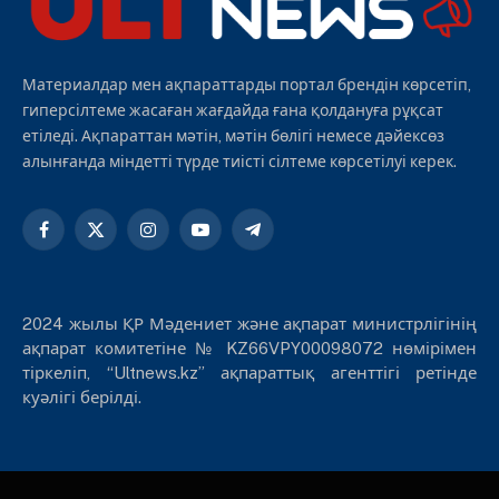
Материалдар мен ақпараттарды портал брендін көрсетіп,
гиперсілтеме жасаған жағдайда ғана қолдануға рұқсат
етіледі. Ақпараттан мәтін, мәтін бөлігі немесе дәйексөз
алынғанда міндетті түрде тиісті сілтеме көрсетілуі керек.
Facebook
X
Instagram
YouTube
Telegram
(Twitter)
2024 жылы ҚР Мәдениет және ақпарат министрлігінің
ақпарат комитетіне № KZ66VPY00098072 нөмірімен
тіркеліп, “Ultnews.kz” ақпараттық агенттігі ретінде
куәлігі берілді.