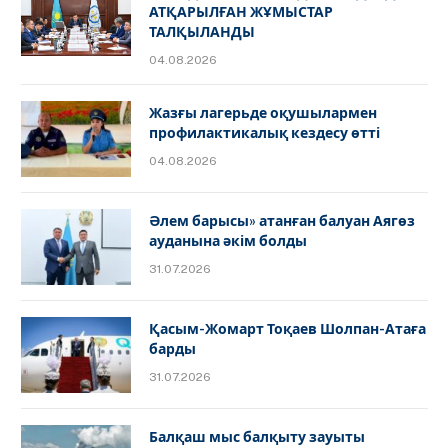
АТҚАРЫЛҒАН ЖҰМЫСТАР
ТАЛҚЫЛАНДЫ
04.08.2026
Жазғы лагерьде оқушылармен
профилактикалық кездесу өтті
04.08.2026
Әлем барысы» атанған балуан Аягөз
ауданына әкім болды
31.07.2026
Қасым-Жомарт Тоқаев Шолпан-Атаға
барды
31.07.2026
Балқаш мыс балқыту зауыты