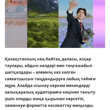
Қазақстанның кең байтақ даласы, асқар
таулары, айдын көлдері мен таңғажайып
шатқалдары – әлемнің кез келген
саяхатшысын таңдандыруға лайық табиғи
мұра. Алайда осынау көркем мекендерді
халықаралық аудиторияға кеңінен таныту
үшін оларды жаңа қырынан көрсетіп,
заманауи форматта насихаттау маңызды.