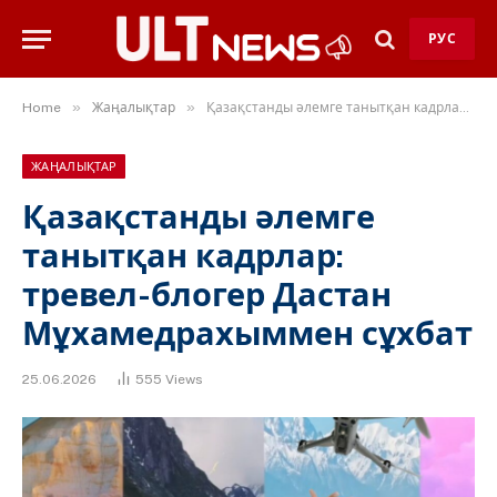
РУС
»
»
Home
Жаңалықтар
Қазақстанды әлемге танытқан кадрлар: тревел-блогер Дастан Мұхамедрахыммен сұхбат
ЖАҢАЛЫҚТАР
Қазақстанды әлемге
танытқан кадрлар:
тревел-блогер Дастан
Мұхамедрахыммен сұхбат
25.06.2026
555
Views