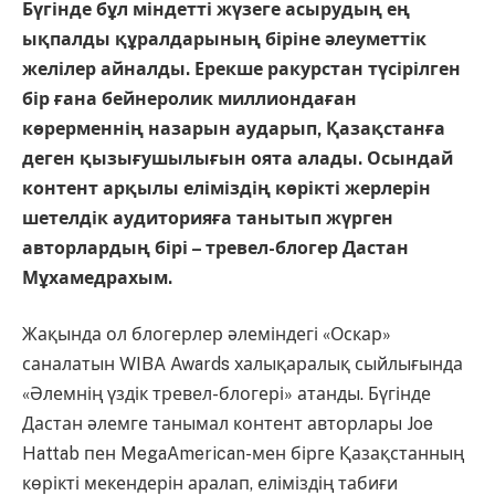
Бүгінде бұл міндетті жүзеге асырудың ең
ықпалды құралдарының біріне әлеуметтік
желілер айналды. Ерекше ракурстан түсірілген
бір ғана бейнеролик миллиондаған
көрерменнің назарын аударып, Қазақстанға
деген қызығушылығын оята алады. Осындай
контент арқылы еліміздің көрікті жерлерін
шетелдік аудиторияға танытып жүрген
авторлардың бірі – тревел-блогер Дастан
Мұхамедрахым.
Жақында ол блогерлер әлеміндегі «Оскар»
саналатын WIBA Awards халықаралық сыйлығында
«Әлемнің үздік тревел-блогері» атанды. Бүгінде
Дастан әлемге танымал контент авторлары Joe
Hattab пен MegaAmerican-мен бірге Қазақстанның
көрікті мекендерін аралап, еліміздің табиғи