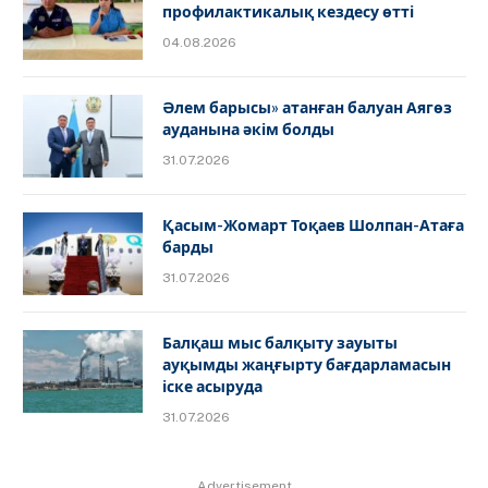
профилактикалық кездесу өтті
04.08.2026
Әлем барысы» атанған балуан Аягөз
ауданына әкім болды
31.07.2026
Қасым-Жомарт Тоқаев Шолпан-Атаға
барды
31.07.2026
Балқаш мыс балқыту зауыты
ауқымды жаңғырту бағдарламасын
іске асыруда
31.07.2026
Advertisement