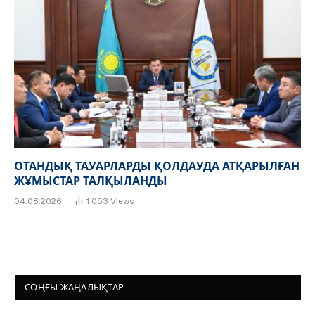
ОТАНДЫҚ ТАУАРЛАРДЫ ҚОЛДАУДА АТҚАРЫЛҒАН
ЖҰМЫСТАР ТАЛҚЫЛАНДЫ
04.08.2026
1 053
Views
СОҢҒЫ ЖАҢАЛЫҚТАР