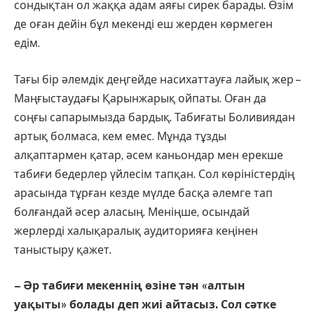
сондықтан ол жаққа адам аяғы сирек барады. Өзім
де оған дейін бұл мекенді еш жерден көрмеген
едім.
Тағы бір әлемдік деңгейде насихаттауға лайық жер –
Маңғыстаудағы Қарынжарық ойпаты. Оған да
соңғы сапарымызда бардық. Табиғаты Боливиядан
артық болмаса, кем емес. Мұнда тұзды
алқаптармен қатар, әсем каньондар мен ерекше
табиғи бедерлер үйлесім тапқан. Сол көріністердің
арасында тұрған кезде мүлде басқа әлемге тап
болғандай әсер аласың. Меніңше, осындай
жерлерді халықаралық аудиторияға кеңінен
таныстыру қажет.
– Әр табиғи мекеннің өзіне тән «алтын
уақыты» болады деп жиі айтасыз. Сол сәтке