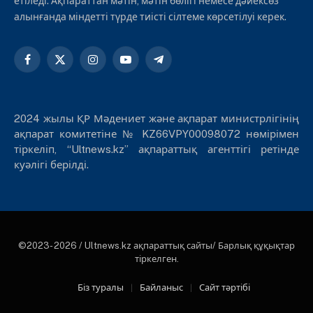
етіледі. Ақпараттан мәтін, мәтін бөлігі немесе дәйексөз
алынғанда міндетті түрде тиісті сілтеме көрсетілуі керек.
Facebook
X
Instagram
YouTube
Telegram
(Twitter)
2024 жылы ҚР Мәдениет және ақпарат министрлігінің
ақпарат комитетіне № KZ66VPY00098072 нөмірімен
тіркеліп, “Ultnews.kz” ақпараттық агенттігі ретінде
куәлігі берілді.
©2023- 2026 / Ultnews.kz ақпараттық сайты/ Барлық құқықтар
тіркелген.
Біз туралы
Байланыс
Сайт тәртібі