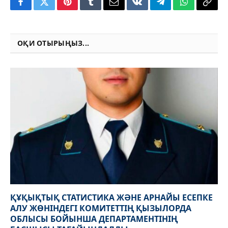
Facebook
Twitter
Pinterest
Tumblr
Email
VKontakte
Telegram
WhatsApp
Copy
Link
ОҚИ ОТЫРЫҢЫЗ...
ҚҰҚЫҚТЫҚ СТАТИСТИКА ЖӘНЕ АРНАЙЫ ЕСЕПКЕ
АЛУ ЖӨНІНДЕГІ КОМИТЕТТІҢ ҚЫЗЫЛОРДА
ОБЛЫСЫ БОЙЫНША ДЕПАРТАМЕНТІНІҢ