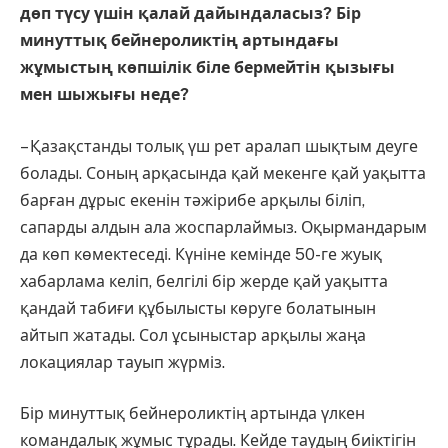
дөп түсу үшін қалай дайындаласыз? Бір
минуттық бейнероликтің артындағы
жұмыстың көпшілік біле бермейтін қызығы
мен шыжығы неде?
– Қазақстанды толық үш рет аралап шықтым деуге
болады. Соның арқасында қай мекенге қай уақытта
барған дұрыс екенін тәжірибе арқылы біліп,
сапарды алдын ала жоспарлаймыз. Оқырмандарым
да көп көмектеседі. Күніне кемінде 50-ге жуық
хабарлама келіп, белгілі бір жерде қай уақытта
қандай табиғи құбылысты көруге болатынын
айтып жатады. Сол ұсыныстар арқылы жаңа
локациялар тауып жүрміз.
Бір минуттық бейнероликтің артында үлкен
командалық жұмыс тұрады. Кейде таудың биіктігін