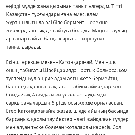
өңірді мүлде жаңа қырынан танып үлгердім. Тіпті
Қазақстан тұрғындары ғана емес, әлем
жұртшылығы да әлі біле бермейтін ерекше
жерлерді аштық деп айтуға болады. Маңғыстаудың
әр сапар сайын басқа қырынан көрінуі мені
таңғалдырады.
Екінші ерекше мекен – Катонқарағай. Меніңше,
оның табиғаты Швейцариядан артық болмаса, кем
түспейді. Бұл өңірде адам аяғы жете бермейтін,
бастапқы қалпын сақтаған табиғи аймақтар көп.
Сондай-ақ Азиядағы ең үлкен әрі ауқымды
сарқырамалардың бірі де осы жерде орналасқан.
Егер Катонқарағайға жазда, шілде айының басында
барсаңыз, қарлы тау бөктеріндегі жайқалған гүлдер
мен алуан түске боялған жоталарды көресіз. Сол