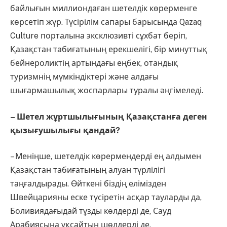
байлығын миллиондаған шетелдік көрерменге
көрсетіп жүр. Түсірілім сапары барысында Qazaq
Culture порталына эксклюзивті сұхбат беріп,
Қазақстан табиғатының ерекшелігі, бір минуттық
бейнероликтің артындағы еңбек, отандық
туризмнің мүмкіндіктері және алдағы
шығармашылық жоспарлары туралы әңгімеледі.
– Шетел жұртшылығының Қазақстанға деген
қызығушылығы қандай?
– Меніңше, шетелдік көрермендерді ең алдымен
Қазақстан табиғатының алуан түрлілігі
таңғалдырады. Өйткені біздің елімізден
Швейцарияны еске түсіретін асқар тауларды да,
Боливиядағыдай тұзды көлдерді де, Сауд
Арабиясына ұқсайтын шөлдерді де,