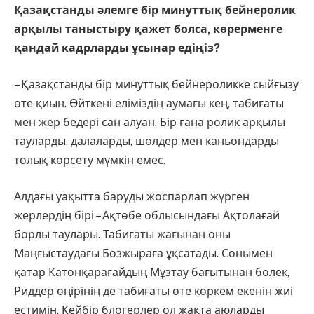
Қазақстанды әлемге бір минуттық бейнеролик
арқылы таныстыру қажет болса, көрерменге
қандай кадрларды ұсынар едіңіз?
– Қазақстанды бір минуттық бейнероликке сыйғызу
өте қиын. Өйткені еліміздің аумағы кең, табиғаты
мен жер бедері сан алуан. Бір ғана ролик арқылы
тауларды, далаларды, шөлдер мен каньондарды
толық көрсету мүмкін емес.
Алдағы уақытта баруды жоспарлап жүрген
жерлердің бірі – Ақтөбе облысындағы Ақтолағай
борлы таулары. Табиғаты жағынан оны
Маңғыстаудағы Бозжыраға ұқсатады. Сонымен
қатар Катонқарағайдың Мұзтау бағытынан бөлек,
Риддер өңірінің де табиғаты өте көркем екенін жиі
естимін. Кейбір блогерлер ол жақта аюларды