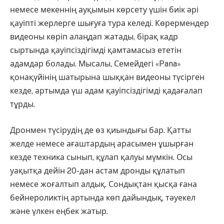
немесе мекеннің ауқымын көрсету үшін биік әрі
қауіпті жерлерге шығуға тура келеді. Көрермендер
видеоны көріп алаңдап жатады, бірақ кадр
сыртында қауіпсіздігімді қамтамасыз ететін
адамдар болады. Мысалы, Семейдегі «Pana»
қонақүйінің шатырына шыққан видеоны түсірген
кезде, артымда үш адам қауіпсіздігімді қадағалап
тұрды.
Дронмен түсірудің де өз қиындығы бар. Қатты
желде немесе ағаштардың арасымен ұшырған
кезде техника сынып, құлап қалуы мүмкін. Осы
уақытқа дейін 20-дан астам дронды құлатып
немесе жоғалтып алдық. Сондықтан қысқа ғана
бейнероликтің артында көп дайындық, тәуекел
және үлкен еңбек жатыр.