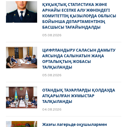
ҚҰҚЫҚТЫҚ СТАТИСТИКА ЖӘНЕ
АРНАЙЫ ЕСЕПКЕ АЛУ ЖӨНІНДЕГІ
КОМИТЕТТІҢ ҚЫЗЫЛОРДА ОБЛЫСЫ
БОЙЫНША ДЕПАРТАМЕНТІНІҢ
БАСШЫСЫ ТАҒАЙЫНДАЛДЫ
05.08.2026
ЦИФРЛАНДЫРУ САЛАСЫН ДАМЫТУ
АЯСЫНДА САЛЫНАТЫН ЖАҢА
ОРТАЛЫҚТЫҢ ЖОБАСЫ
ТАЛҚЫЛАНДЫ
05.08.2026
ОТАНДЫҚ ТАУАРЛАРДЫ ҚОЛДАУДА
АТҚАРЫЛҒАН ЖҰМЫСТАР
ТАЛҚЫЛАНДЫ
04.08.2026
Жазғы лагерьде оқушылармен