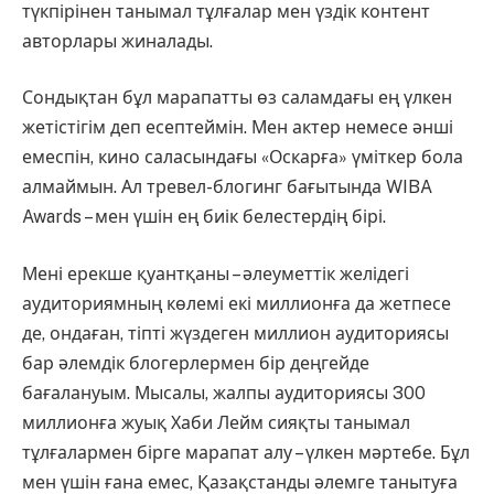
түкпірінен танымал тұлғалар мен үздік контент
авторлары жиналады.
Сондықтан бұл марапатты өз саламдағы ең үлкен
жетістігім деп есептеймін. Мен актер немесе әнші
емеспін, кино саласындағы «Оскарға» үміткер бола
алмаймын. Ал тревел-блогинг бағытында WIBA
Awards – мен үшін ең биік белестердің бірі.
Мені ерекше қуантқаны – әлеуметтік желідегі
аудиториямның көлемі екі миллионға да жетпесе
де, ондаған, тіпті жүздеген миллион аудиториясы
бар әлемдік блогерлермен бір деңгейде
бағалануым. Мысалы, жалпы аудиториясы 300
миллионға жуық Хаби Лейм сияқты танымал
тұлғалармен бірге марапат алу – үлкен мәртебе. Бұл
мен үшін ғана емес, Қазақстанды әлемге танытуға