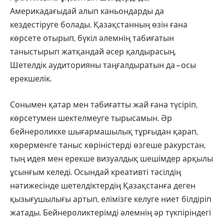
Америкадағыдай алып каньондарды да
кездестіруге болады. Қазақстанның өзін ғана
көрсете отырып, бүкіл әлемнің табиғатын
таныстырып жатқандай әсер қалдырасың.
Шетелдік аудиторияны таңғалдыратын да – осы
ерекшелік.
Сонымен қатар мен табиғатты жай ғана түсіріп,
көрсетумен шектелмеуге тырысамын. Әр
бейнероликке шығармашылық тұрғыдан қарап,
көрерменге таныс көріністерді өзгеше ракурстан,
тың идея мен ерекше визуалдық шешімдер арқылы
ұсынғым келеді. Осындай креативті тәсілдің
нәтижесінде шетелдіктердің Қазақстанға деген
қызығушылығы артып, елімізге келуге ниет білдіріп
жатады. Бейнероликтерімді әлемнің әр түкпіріндегі