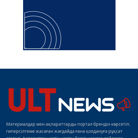
Материалдар мен ақпараттарды портал брендін көрсетіп,
гиперсілтеме жасаған жағдайда ғана қолдануға рұқсат