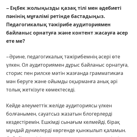
– Еңбек жолыңызды қазақ тілі мен әдебиеті
пәнінің мұғалімі ретінде бастадыңыз.
Педагогикалық тәжірибе аудиториямен
байланыс орнатуға және контент жасауға әсер
ете ме?
– Әрине, педагогикалық тәжірибемнің әсері өте
үлкен. Ол аудиториямен дұрыс байланыс орнатуға,
сторис пен рилске мәтін жазғанда грамматикаға
мән беруге және ойымды оқырманға анық әрі
толық жеткізуге көмектеседі.
Кейде әлеуметтік желіде аудиториясы үлкен
болғанымен, сауатсыз жазатын блогерлерді
кездестіремін. Ешкімді сынағым келмейді, бірақ
мұндай дүниелерді көргенде қынжылып қаламын.