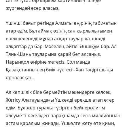
сәтте тұтас бір көркем картинаның ішінде
жүргендей әсер аласыз.
Үшінші бағыт ретінде Алматы өңірінің табиғатын
атар едім. Бұл аймақ өзінің сан қырлылығымен
ерекшеленеді: мұнда асқар таулар да, шөлді
алқаптар да бар. Мәселен, әйгілі Әншіқұм бар. Ал
Тянь-Шань тауларына қарай бет алсаңыз,
Нарынқол өңіріне жетесіз. Сол маңда
Қазақстанның ең биік нүктесі – Хан Тәңірі шыңы
орналасқан.
Ал көпшілік біле бермейтін мекендерге келсек,
Жетісу Алатауындағы Үшкөлді ерекше атап өтер
едім. Бұл жер туралы түсірген бейнеролигім
әлеуметтік желідегі парақшамда сегіз миллионнан
астам қаралым жинады. Үшкөлге жету өте қиын,