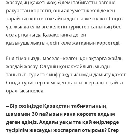
жасаудың қажеті жоқ. Әдемі табиғатты өзгеше
ракурстан көрсетіп, оны әлеуметтік желіде кең
тарайтын контентке айналдырса жеткілікті. Соңғы
үш жылда елімізге келетін туристер санының бес
есе артқаны да Қазақстанға деген
қызығушылықтың өсіп келе жатқанын көрсетеді.
Ендігі маңызды мәселе – келген қонақтарға жайлы
жағдай жасау. Ол үшін қонақжайлығымызды
танытып, туристік инфрақұрылымды дамыту қажет.
Сонда туристер елімізден жақсы әсер алып, қайта
оралғысы келеді.
– Бір сөзіңізде Қазақстан табиғатының
шамамен 30 пайызын ғана көрсете алдым
деген едіңіз. Алдағы уақытта қай өңірлерде
түсірілім жасауды жоспарлап отырсыз? Егер