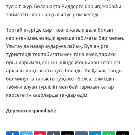
түсіріп жүр. Болашақта Риддерге барып, жабайы
табиғатты дрон арқылы түсіргім келеді.
Торғай өңірі де сырт көзге жазық дала болып
көрінгенімен, өзіндік ерекше табиғаты бар мекен.
Ұлытау да назар аударуға лайық. Бұл өңірге
туристерді тек табиғатымен ғана емес, тарихи
орындарымен, соның ішінде Жошы хан кесенесі
арқылы да қызықтыруға болады. Ал Қазақстанды
бір минутта таныстыру қажет болса, еліміздің
табиғи алуан түрлілігі мен бай тарихын қатар
көрсететін кадрларды таңдар едім.
Дереккөз: qamshy.kz