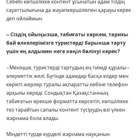
Себебі көпшілікке контент ұсынатын адам тілдің
сауаттылығына да жауапкершілікпен қарауы керек
деп ойлаймын.
– Сіздің ойыңызша, табиғаты көркем, тарихы
бай өлкелерімізге туристерді барынша тарту
үшін ең алдымен неге көңіл бөлінуі керек?
– Меніңше, туристерді тартудың ең тиімді құралы –
әлеуметтік желі. Бүгінде адамдар басқа елдер мен
көрікті жерлер туралы ақпаратты көбіне телефон
арқылы көреді. Сондықтан Қазақстанның
табиғатын ерекше форматта көрсетіп, көпшілікке
тез тарайтын сапалы контент түсірудің өзі үлкен
жарнама бола алады.
Міндетті түрде күрделі жарнама науқанын