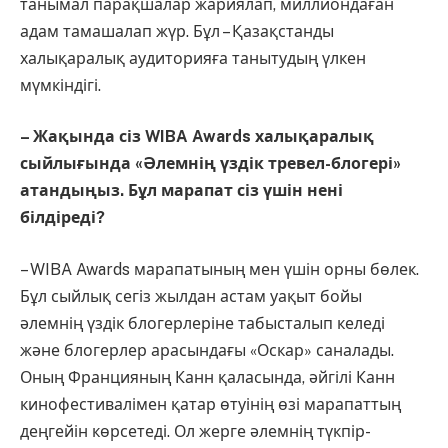
танымал парақшалар жариялап, миллиондаған
адам тамашалап жүр. Бұл – Қазақстанды
халықаралық аудиторияға танытудың үлкен
мүмкіндігі.
– Жақында сіз WIBA Awards халықаралық
сыйлығында «Әлемнің үздік тревел-блогері»
атандыңыз. Бұл марапат сіз үшін нені
білдіреді?
– WIBA Awards марапатының мен үшін орны бөлек.
Бұл сыйлық сегіз жылдан астам уақыт бойы
әлемнің үздік блогерлеріне табысталып келеді
және блогерлер арасындағы «Оскар» саналады.
Оның Францияның Канн қаласында, әйгілі Канн
кинофестивалімен қатар өтуінің өзі марапаттың
деңгейін көрсетеді. Ол жерге әлемнің түкпір-