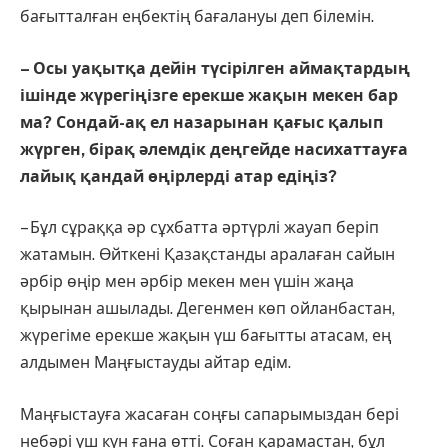
бағытталған еңбектің бағалануы деп білемін.
⁠– Осы уақытқа дейін түсірілген аймақтардың
ішінде жүрегіңізге ерекше жақын мекен бар
ма? Сондай-ақ ел назарынан қағыс қалып
жүрген, бірақ әлемдік деңгейде насихаттауға
лайық қандай өңірлерді атар едіңіз?
– Бұл сұраққа әр сұхбатта әртүрлі жауап беріп
жатамын. Өйткені Қазақстанды аралаған сайын
әрбір өңір мен әрбір мекен мен үшін жаңа
қырынан ашылады. Дегенмен көп ойланбастан,
жүрегіме ерекше жақын үш бағытты атасам, ең
алдымен Маңғыстауды айтар едім.
Маңғыстауға жасаған соңғы сапарымыздан бері
небәрі үш күн ғана өтті. Соған қарамастан, бұл