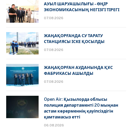
АУЫЛ ШАРУАШЫЛЫҒЫ – ӨҢІР
ЭКОНОМИКАСЫНЫҢ НЕГІЗГІ ТІРЕГІ
07.08.2026
ЖАҢАҚОРҒАНДА СУ ТАРАТУ
СТАНЦИЯСЫ ІСКЕ ҚОСЫЛДЫ
07.08.2026
ЖАҢАҚОРҒАН АУДАНЫНДА ҚҰС
ФАБРИКАСЫ АШЫЛДЫ
07.08.2026
Open Air: Қызылорда облысы
полиция департаменті 20 мыңнан
астам көрерменнің қауіпсіздігін
қамтамасыз етті
06.08.2026