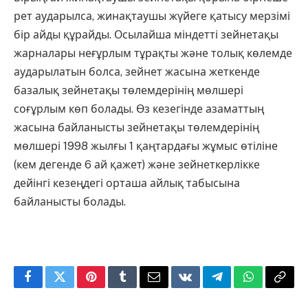
рет аударылса, жинақтаушы жүйеге қатысу мерзімі
бір айды құрайды. Осылайша міндетті зейнетақы
жарналары неғұрлым тұрақты және толық көлемде
аударылатын болса, зейнет жасына жеткенде
базалық зейнетақы төлемдерінің мөлшері
соғұрлым көп болады. Өз кезегінде азаматтың
жасына байланысты зейнетақы төлемдерінің
мөлшері 1998 жылғы 1 қаңтардағы жұмыс өтіліне
(кем дегенде 6 ай қажет) және зейнеткерлікке
дейінгі кезеңдегі орташа айлық табысына
байланысты болады.
Facebook
Twitter
Pinterest
Tumblr
Email
VKontakte
Telegram
WhatsApp
Copy