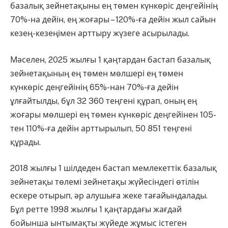
базалық зейнетақыны ең төмен күнкөріс деңгейінің
70%-на дейін, ең жоғары – 120%-ға дейін жыл сайын
кезең-кезеңімен арттыру жүзеге асырылады.
Мәселен, 2025 жылғы 1 қаңтардан бастап базалық
зейнетақының ең төмен мөлшері ең төмен
күнкөріс деңгейінің 65%-нан 70%-ға дейін
ұлғайтылды, бұл 32 360 теңгені құрап, оның ең
жоғары мөлшері ең төмен күнкөріс деңгейінен 105-
тен 110%-ға дейін арттырылып, 50 851 теңгені
құрады.
2018 жылғы 1 шілдеден бастап мемлекеттік базалық
зейнетақы төлемі зейнетақы жүйесіндегі өтілін
ескере отырып, әр алушыға жеке тағайындалады.
Бұл ретте 1998 жылғы 1 қаңтардағы жағдай
бойынша ынтымақты жүйеде жұмыс істеген