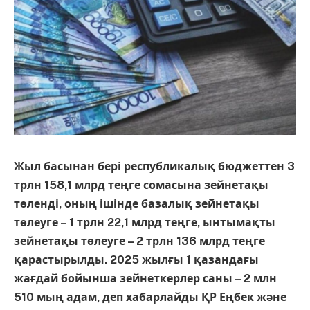
Жыл басынан бері республикалық бюджеттен 3
трлн 158,1 млрд теңге сомасына зейнетақы
төленді, оның ішінде базалық зейнетақы
төлеуге – 1 трлн 22,1 млрд теңге, ынтымақты
зейнетақы төлеуге – 2 трлн 136 млрд теңге
қарастырылды. 2025 жылғы 1 қазандағы
жағдай бойынша зейнеткерлер саны – 2 млн
510 мың адам, деп хабарлайды ҚР Еңбек және