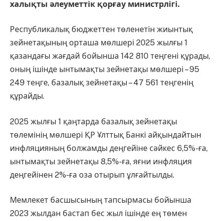
халықты әлеуметтік қорғау министрлігі.
Республикалық бюджеттен төленетін жиынтық
зейнетақының орташа мөлшері 2025 жылғы 1
қазандағы жағдай бойынша 142 810 теңгені құрады,
оның ішінде ынтымақты зейнетақы мөлшері – 95
249 теңге, базалық зейнетақы – 47 561 теңгенің
құрайды.
2025 жылғы 1 қаңтарда базалық зейнетақы
төлемінің мөлшері ҚР Ұлттық Банкі айқындайтын
инфляцияның болжамды деңгейіне сәйкес 6,5%-ға,
ынтымақты зейнетақы 8,5%-ға, яғни инфляция
деңгейінен 2%-ға оза отырып ұлғайтылды.
Мемлекет басшысының тапсырмасы бойынша
2023 жылдан бастап бес жыл ішінде ең төмен