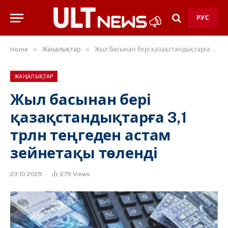
РУС
»
»
Home
Жаңалықтар
Жыл басынан бері қазақстандықтарға 3,1 трлн теңгеден астам зейнетақы төленді
ЖАҢАЛЫҚТАР
Жыл басынан бері
қазақстандықтарға 3,1
трлн теңгеден астам
зейнетақы төленді
23.10.2025
279
Views