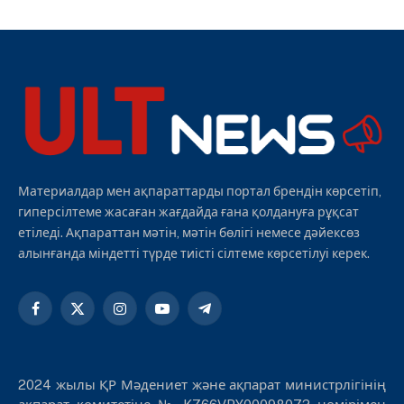
Материалдар мен ақпараттарды портал брендін көрсетіп,
гиперсілтеме жасаған жағдайда ғана қолдануға рұқсат
етіледі. Ақпараттан мәтін, мәтін бөлігі немесе дәйексөз
алынғанда міндетті түрде тиісті сілтеме көрсетілуі керек.
Facebook
X
Instagram
YouTube
Telegram
(Twitter)
2024 жылы ҚР Мәдениет және ақпарат министрлігінің