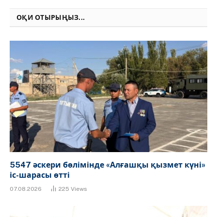
Link
ОҚИ ОТЫРЫҢЫЗ...
5547 әскери бөлімінде «Алғашқы қызмет күні»
іс-шарасы өтті
07.08.2026
225
Views