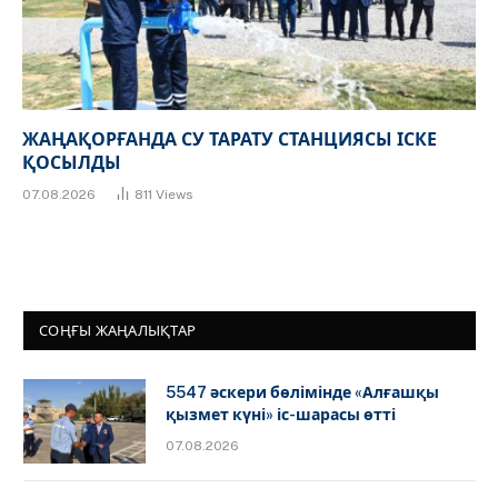
ЖАҢАҚОРҒАНДА СУ ТАРАТУ СТАНЦИЯСЫ ІСКЕ
ҚОСЫЛДЫ
07.08.2026
811
Views
СОҢҒЫ ЖАҢАЛЫҚТАР
5547 әскери бөлімінде «Алғашқы
қызмет күні» іс-шарасы өтті
07.08.2026