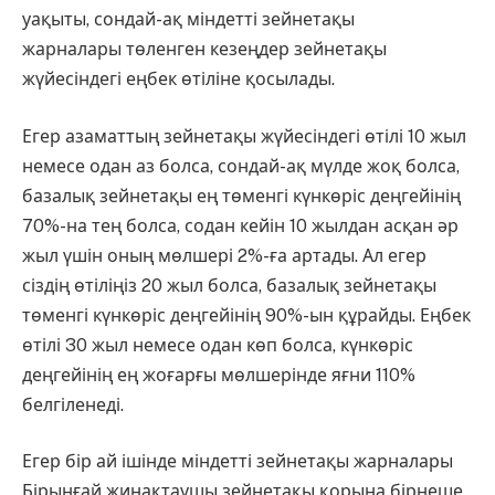
уақыты, сондай-ақ міндетті зейнетақы
жарналары төленген кезеңдер зейнетақы
жүйесіндегі еңбек өтіліне қосылады.
Егер азаматтың зейнетақы жүйесіндегі өтілі 10 жыл
немесе одан аз болса, сондай-ақ мүлде жоқ болса,
базалық зейнетақы ең төменгі күнкөріс деңгейінің
70%-на тең болса, содан кейін 10 жылдан асқан әр
жыл үшін оның мөлшері 2%-ға артады. Ал егер
сіздің өтіліңіз 20 жыл болса, базалық зейнетақы
төменгі күнкөріс деңгейінің 90%-ын құрайды. Еңбек
өтілі 30 жыл немесе одан көп болса, күнкөріс
деңгейінің ең жоғарғы мөлшерінде яғни 110%
белгіленеді.
Егер бір ай ішінде міндетті зейнетақы жарналары
Бірыңғай жинақтаушы зейнетақы қорына бірнеше