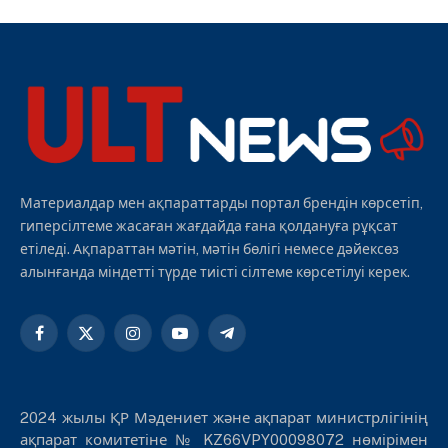
Материалдар мен ақпараттарды портал брендін көрсетіп,
гиперсілтеме жасаған жағдайда ғана қолдануға рұқсат
етіледі. Ақпараттан мәтін, мәтін бөлігі немесе дәйексөз
алынғанда міндетті түрде тиісті сілтеме көрсетілуі керек.
Facebook
X
Instagram
YouTube
Telegram
(Twitter)
2024 жылы ҚР Мәдениет және ақпарат министрлігінің
ақпарат комитетіне № KZ66VPY00098072 нөмірімен