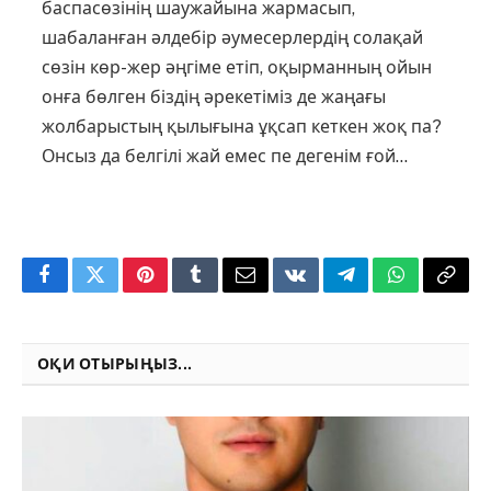
баспасөзінің шаужайына жармасып,
шабаланған әлдебір әумесерлердің солақай
сөзін көр-жер әңгіме етіп, оқырманның ойын
онға бөлген біздің әрекетіміз де жаңағы
жолбарыстың қылығына ұқсап кеткен жоқ па?
Онсыз да белгілі жай емес пе дегенім ғой…
Facebook
Twitter
Pinterest
Tumblr
Email
VKontakte
Telegram
WhatsApp
Copy
Link
ОҚИ ОТЫРЫҢЫЗ...