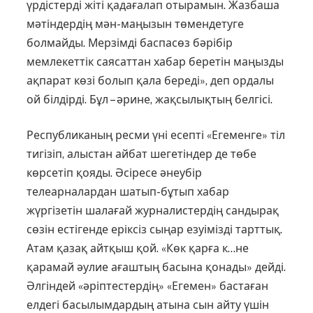
үрдістерді жіті қадағалап отырамын. Жазбаша
мәтіндердің мән-маңызын төмендетуге
болмайды. Мерзімді баспасөз бәрібір
мемлекеттік саясаттан хабар беретін маңызды
ақпарат көзі болып қала береді», деп ордалы
ой білдірді. Бұл – әрине, жақсылықтың белгісі.
Республиканың ресми үні есепті «Егеменге» тіл
тигізіп, алыстан айбат шегетіндер де төбе
көрсетіп қояды. Әсіресе әнеубір
телеарналардан шатып-бұтып хабар
жүргізетін шалағай журналистердің сандырақ
сөзін естігенде еріксіз сыңар езуімізді тарттық.
Атам қазақ айтқыш қой. «Көк қарға к…не
қарамай әулие ағаштың басына қонады» дейді.
Әлгіндей «әріптестердің» «Егемен» бастаған
елдегі басылымдардың атына сын айту үшін