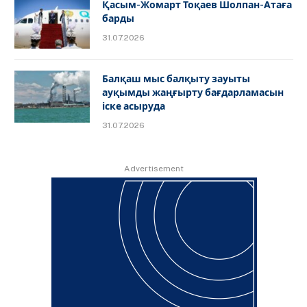
Қасым-Жомарт Тоқаев Шолпан-Атаға
барды
31.07.2026
Балқаш мыс балқыту зауыты
ауқымды жаңғырту бағдарламасын
іске асыруда
31.07.2026
Advertisement