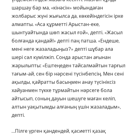
шаршау бар ма, «кінәсін» мойындаған
жолбарыс жүні жығылса да, көкейіндегісін ірке
алмапты. «Аса құрметті Арыстан-еке,
шынтуайтында шөп жасыл ғой», депті. «Жасыл
болғанда қандай!» депті паң патша. «Ендеше,
мені неге жазаладыңыз?» депті шұбар ала
шері сәл күмілжіп. Сонда арыстан ағынан
жарылыпты: «Ештеңеден тайсалмайтын тарғыл
тағым-ай, сен бір нәрсені түсінбепсің. Мен сені
ақылды, қайратты басыңмен анау түсініксіз
хайуанмен түкке тұрмайтын нәрсеге бола
айтысып, соның дауын шешуге маған келіп,
алтын уақытымды алғаның үшін жазаладым»,
депті.
…Пілге үрген қандендей, қасиетті қазақ