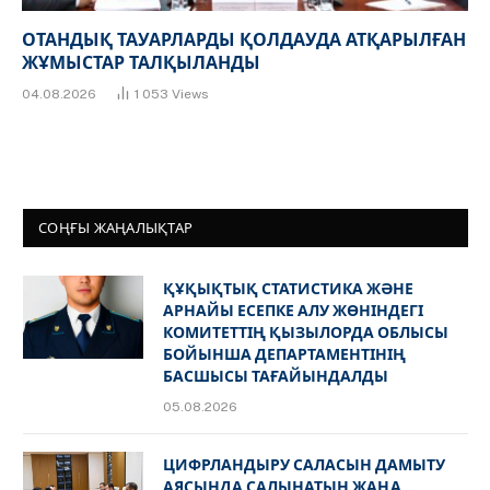
ОТАНДЫҚ ТАУАРЛАРДЫ ҚОЛДАУДА АТҚАРЫЛҒАН
ЖҰМЫСТАР ТАЛҚЫЛАНДЫ
04.08.2026
1 053
Views
СОҢҒЫ ЖАҢАЛЫҚТАР
ҚҰҚЫҚТЫҚ СТАТИСТИКА ЖӘНЕ
АРНАЙЫ ЕСЕПКЕ АЛУ ЖӨНІНДЕГІ
КОМИТЕТТІҢ ҚЫЗЫЛОРДА ОБЛЫСЫ
БОЙЫНША ДЕПАРТАМЕНТІНІҢ
БАСШЫСЫ ТАҒАЙЫНДАЛДЫ
05.08.2026
ЦИФРЛАНДЫРУ САЛАСЫН ДАМЫТУ
АЯСЫНДА САЛЫНАТЫН ЖАҢА