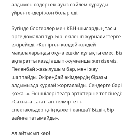
алдымен өздері екі ауыз сөйлем құрауды
үйренгендері жөн болар еді.
Бүгінде блогерлер мен КВН-шылардың тасы
өрге домалап тұр. Бірі екіленіп журналистерге
ежірейеді. «Көпірген көлдей-көлдей
мақалаларыңды оқуға ешкім құлықты емес. Біз
ақпаратты көзді ашып-жұмғанша жеткіземіз.
Пәленбай жазылушым бар, мені жау
шаппайды. Әкіреңбай әкімдердің біразы
алдымызда құрдай жорғалайды. Сендерге бәрі
қожа…». Екіншілері театр әртістеріне тепсінеді:
«Сахнаға сағаттап телміртетін
спектакльдеріңнің қажеті қанша? Біздің бір
вайнға татымайды».
Ал айтысып көр!