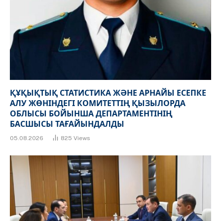
ҚҰҚЫҚТЫҚ СТАТИСТИКА ЖӘНЕ АРНАЙЫ ЕСЕПКЕ
АЛУ ЖӨНІНДЕГІ КОМИТЕТТІҢ ҚЫЗЫЛОРДА
ОБЛЫСЫ БОЙЫНША ДЕПАРТАМЕНТІНІҢ
БАСШЫСЫ ТАҒАЙЫНДАЛДЫ
05.08.2026
825
Views