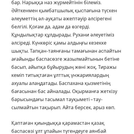
бар. Нарыққа наз жүрмейтінін білеміз.
Әйткенмен қымбатшылық қыспағына түскен
әлеуметтің әл-ауқаты әжептәуір әлсірегені
белгілі. Қоғам да, адам да өзгерді.
Құндылықтар құлдырады. Рухани әлеуетіміз
әлсіреді. Күнкөріс қамы алдыңғы кезекке
шықты. Тапқан-таянғаны тамағынан аспайтын
ағайынды баспасөзге жазылмайтынын бетіне
басып, айыпқа бұйырудың жөні жоқ. Тиражы
кеміп титықтаған ұлттық үнжариялардың
ахуалы алаңдатады. Баспахана қызметінің
бағасынан бас айналады. Оқырманға жеткізу
барысындағы тасымал тауқыметі – тау­
сылмайтын тақырып. Айта берсек, арыз көп.
Қаптаған қиындыққа қарамастан қазақ
баспасөзі ұлт ұпайын түгендеуге аянбай