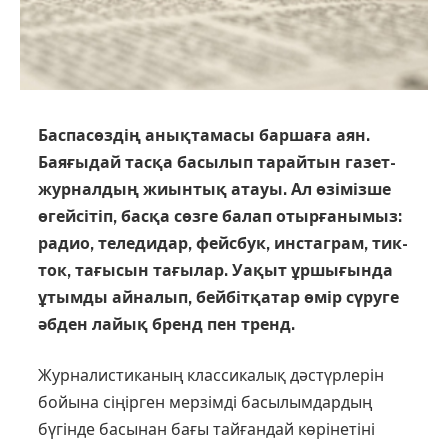
Баспасөздің анықтамасы баршаға аян.
Баяғыдай тасқа басылып тарайтын газет-
журналдың жиынтық атауы. Ал өзімізше
өгейсітіп, басқа сөзге балап отырғанымыз:
радио, теледидар, фейсбук, инстаграм, тик-
ток, тағысын тағылар. Уақыт ұршығында
ұтымды айналып, бейбітқатар өмір сүруге
әбден лайық бренд пен тренд.
Журналистиканың классикалық дәстүрлерін
бойына сіңірген мерзімді басылымдардың
бүгінде басынан бағы тайғандай көрінетіні