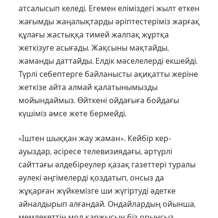
атсалысып келеді. Егемен еліміздегі жылт еткен
жағымды жаңалықтарды әріптестеріміз жарғақ
құлағы жастыққа тимей жалпақ жұртқа
жеткізуге асығады. Жақсыны мақтайды,
жаманды даттайды. Елдік мәселелерді екшейді.
Түрлі себептерге байланысты ақиқатты жеріне
жеткізе айта алмай қалатынымызды
мойындаймыз. Өйткені ойдағыға бойдағы
күшіміз әмсе жете бермейді.
«Іштен шыққан жау жаман». Кейбір кер­
ауыздар, әсіресе телевизиядағы, әртүрлі
сайттағы әлдебіреулер қазақ газеттері туралы
әулекі әңгімелерді қоздатып, онсыз да
жұқарған жүйкемізге ши жүгіртуді әдетке
айналдырып алғандай. Ондайлардың ойынша,
мемлекеттің мол қаржысын біз орынсыз