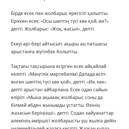
Бірде есек пен жолбарыс ерегісіп қалыпты.
Еріккен есек: «Осы шөптің түсі көк қой, иә?»
депті. Жолбарыс: «Жоқ, жасыл», депті.
Екеуі әрі-бері айтысып, ақыры аң патшасы
арыстанға жүгінбек болыпты.
Тақтағы тақсырына есірген есек айқайлай
келіпті. «Мәңгілік мәртебелім! Далада өсіп-
өнген шөптің түсі көк қой», депті. «Иә, көк»
депті арыс­тан айбарлана. Есек одан сайын
еліріп: «Мына ақымақ жолбарыс соны да
білмей әбден жынымды ұстатты. Өзінің
жазасын беріңізші», депті. Содан хайуанаттар
әлемінің әміршісі жолбарысты үш жылға дейін
үндемейтіндей жазаға кесіпті. Жазған құлда