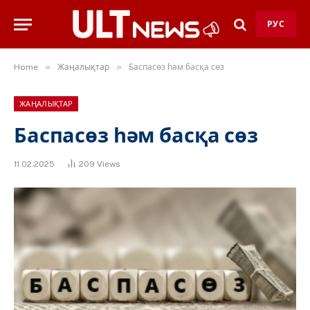
РУС
»
»
Home
Жаңалықтар
Баспасөз һәм басқа сөз
ЖАҢАЛЫҚТАР
Баспасөз һәм басқа сөз
11.02.2025
209
Views