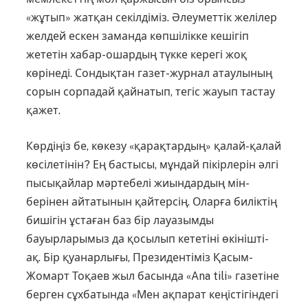
«жұтып» жатқан секілдіміз. Әлеуметтік желілер
желдей ескен заманда көпшілікке кешігіп
жететін хабар-ошардың түкке керегі жоқ
көрінеді. Сондықтан газет-журнал атаулының
сорын сорпадай қайна­тып, тегіс жауып тастау
қажет.
Көрдіңіз бе, көкезу «қарақтардың» қалай-қалай
көсілетінін? Ең бастысы, мұндай пікірлерін әлгі
пысықайлар мәртебелі жиындардың мін­
берінен айтатынын қайтерсің. Оларға биліктің
бишігін ұстаған баз бір лауазымды
бауырларымыз да қосылып кететіні өкінішті-
ақ. Бір қуанарлығы, Президентіміз Қасым-
Жомарт Тоқаев жыл басында «Ana tili» газетіне
берген сұхбатында «Мен ақпарат кеңістігіндегі