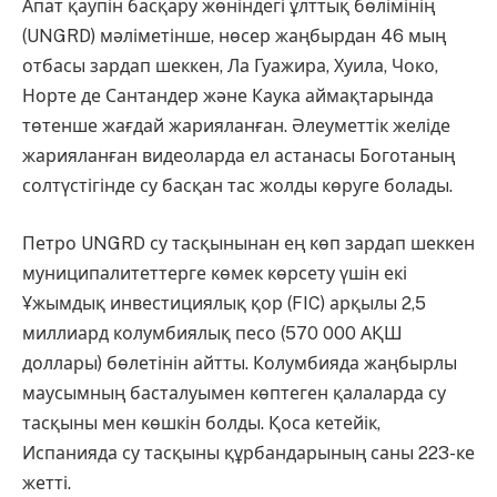
Апат қаупін басқару жөніндегі ұлттық бөлімінің
(UNGRD) мәліметінше, нөсер жаңбырдан 46 мың
отбасы зардап шеккен, Ла Гуажира, Хуила, Чоко,
Норте де Сантандер және Каука аймақтарында
төтенше жағдай жарияланған. Әлеуметтік желіде
жарияланған видеоларда ел астанасы Боготаның
солтүстігінде су басқан тас жолды көруге болады.
Петро UNGRD су тасқынынан ең көп зардап шеккен
муниципалитеттерге көмек көрсету үшін екі
Ұжымдық инвестициялық қор (FIC) арқылы 2,5
миллиард колумбиялық песо (570 000 АҚШ
доллары) бөлетінін айтты. Колумбияда жаңбырлы
маусымның басталуымен көптеген қалаларда су
тасқыны мен көшкін болды. Қоса кетейік,
Испанияда су тасқыны құрбандарының саны 223-ке
жетті.