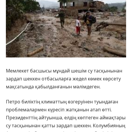
Мемлекет басшысы мұндай шешім су тасқынынан
зардап шеккен отбасыларға жедел көмек көрсету
мақсатында қабылданғанын мәлімдеген.
Петро биліктің климаттың өзгеруінен туындаған
проблемалармен күресіп жатқанын атап өтті.
Президенттің айтуынша, елдің көптеген аймақтары
су тасқынынан қатты зардап шеккен. Колумбияның