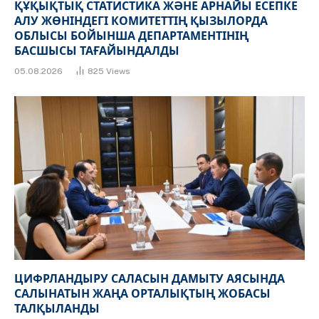
ҚҰҚЫҚТЫҚ СТАТИСТИКА ЖӘНЕ АРНАЙЫ ЕСЕПКЕ
АЛУ ЖӨНІНДЕГІ КОМИТЕТТІҢ ҚЫЗЫЛОРДА
ОБЛЫСЫ БОЙЫНША ДЕПАРТАМЕНТІНІҢ
БАСШЫСЫ ТАҒАЙЫНДАЛДЫ
05.08.2026
825
Views
ЦИФРЛАНДЫРУ САЛАСЫН ДАМЫТУ АЯСЫНДА
САЛЫНАТЫН ЖАҢА ОРТАЛЫҚТЫҢ ЖОБАСЫ
ТАЛҚЫЛАНДЫ