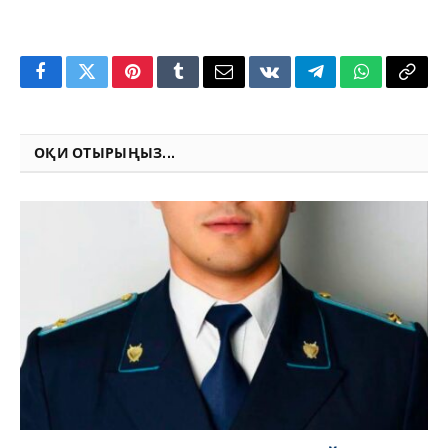
Facebook
Twitter
Pinterest
Tumblr
Email
VKontakte
Telegram
WhatsApp
Copy
Link
ОҚИ ОТЫРЫҢЫЗ...