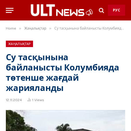
РУС
»
»
Home
Жаңалықтар
Су тасқынына байланысты Колумбияда төтенше жағдай жарияланды
ЖАҢАЛЫҚТАР
Су тасқынына
байланысты Колумбияда
төтенше жағдай
жарияланды
12.11.2024
1
Views