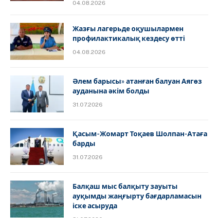
04.08.2026
Жазғы лагерьде оқушылармен
профилактикалық кездесу өтті
04.08.2026
Әлем барысы» атанған балуан Аягөз
ауданына әкім болды
31.07.2026
Қасым-Жомарт Тоқаев Шолпан-Атаға
барды
31.07.2026
Балқаш мыс балқыту зауыты
ауқымды жаңғырту бағдарламасын
іске асыруда