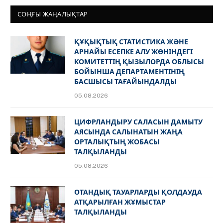
СОҢҒЫ ЖАҢАЛЫҚТАР
ҚҰҚЫҚТЫҚ СТАТИСТИКА ЖӘНЕ
АРНАЙЫ ЕСЕПКЕ АЛУ ЖӨНІНДЕГІ
КОМИТЕТТІҢ ҚЫЗЫЛОРДА ОБЛЫСЫ
БОЙЫНША ДЕПАРТАМЕНТІНІҢ
БАСШЫСЫ ТАҒАЙЫНДАЛДЫ
05.08.2026
ЦИФРЛАНДЫРУ САЛАСЫН ДАМЫТУ
АЯСЫНДА САЛЫНАТЫН ЖАҢА
ОРТАЛЫҚТЫҢ ЖОБАСЫ
ТАЛҚЫЛАНДЫ
05.08.2026
ОТАНДЫҚ ТАУАРЛАРДЫ ҚОЛДАУДА
АТҚАРЫЛҒАН ЖҰМЫСТАР
ТАЛҚЫЛАНДЫ