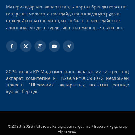
Материалдар мен ақпараттарды портал брендін көрсетіп,
гиперсілтеме жасаған жағдайда ғана қолдануға рұқсат
етіледі. Ақпараттан мәтін, мәтін бөлігі немесе дәйексөз
алынғанда міндетті түрде тиісті сілтеме көрсетілуі керек.
Facebook
X
Instagram
YouTube
Telegram
(Twitter)
2024 жылы ҚР Мәдениет және ақпарат министрлігінің
ақпарат комитетіне № KZ66VPY00098072 нөмірімен
тіркеліп, “Ultnews.kz” ақпараттық агенттігі ретінде
куәлігі берілді.
©2023- 2026 / Ultnews.kz ақпараттық сайты/ Барлық құқықтар
тіркелген.