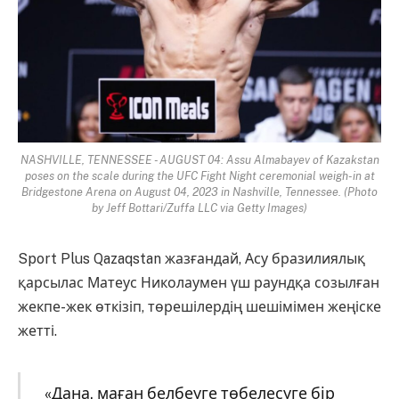
NASHVILLE, TENNESSEE - AUGUST 04: Assu Almabayev of Kazakstan
poses on the scale during the UFC Fight Night ceremonial weigh-in at
Bridgestone Arena on August 04, 2023 in Nashville, Tennessee. (Photo
by Jeff Bottari/Zuffa LLC via Getty Images)
Sport Plus Qazaqstan жазғандай, Асу бразилиялық
қарсылас Матеус Николаумен үш раундқа созылған
жекпе-жек өткізіп, төрешілердің шешімімен жеңіске
жетті.
«Дана, маған белбеуге төбелесуге бір