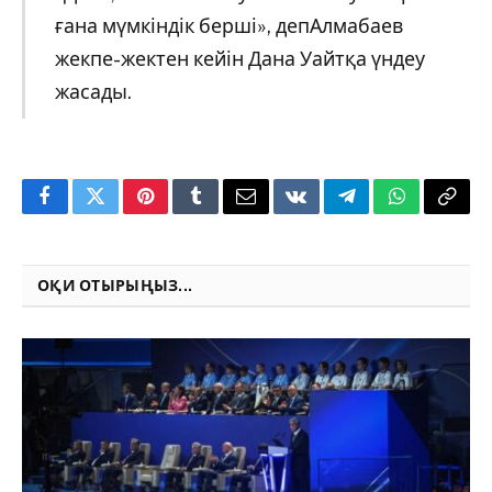
ғана мүмкіндік берші», депАлмабаев
жекпе-жектен кейін Дана Уайтқа үндеу
жасады.
Facebook
Twitter
Pinterest
Tumblr
Email
VKontakte
Telegram
WhatsApp
Copy
Link
ОҚИ ОТЫРЫҢЫЗ...