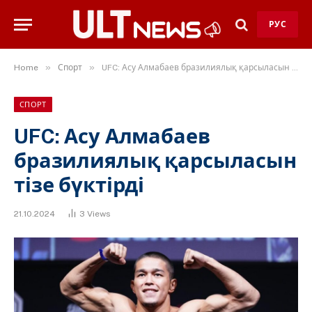
РУС
»
»
Home
Спорт
UFC: Асу Алмабаев бразилиялық қарсыласын тізе бүктірді
СПОРТ
UFC: Асу Алмабаев
бразилиялық қарсыласын
тізе бүктірді
21.10.2024
3
Views