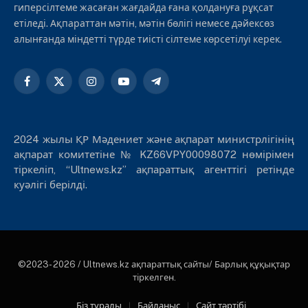
гиперсілтеме жасаған жағдайда ғана қолдануға рұқсат
етіледі. Ақпараттан мәтін, мәтін бөлігі немесе дәйексөз
алынғанда міндетті түрде тиісті сілтеме көрсетілуі керек.
Facebook
X
Instagram
YouTube
Telegram
(Twitter)
2024 жылы ҚР Мәдениет және ақпарат министрлігінің
ақпарат комитетіне № KZ66VPY00098072 нөмірімен
тіркеліп, “Ultnews.kz” ақпараттық агенттігі ретінде
куәлігі берілді.
©2023- 2026 / Ultnews.kz ақпараттық сайты/ Барлық құқықтар
тіркелген.
Біз туралы
Байланыс
Сайт тәртібі