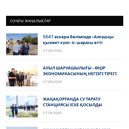
СОҢҒЫ ЖАҢАЛЫҚТАР
5547 әскери бөлімінде «Алғашқы
қызмет күні» іс-шарасы өтті
07.08.2026
АУЫЛ ШАРУАШЫЛЫҒЫ – ӨҢІР
ЭКОНОМИКАСЫНЫҢ НЕГІЗГІ ТІРЕГІ
07.08.2026
ЖАҢАҚОРҒАНДА СУ ТАРАТУ
СТАНЦИЯСЫ ІСКЕ ҚОСЫЛДЫ
07.08.2026