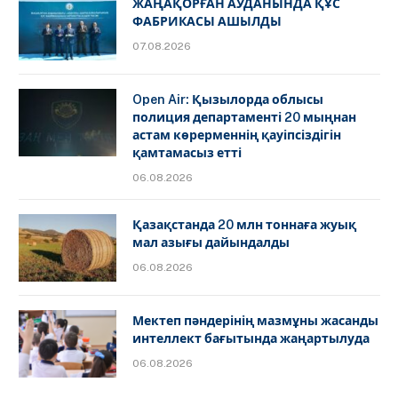
ЖАҢАҚОРҒАН АУДАНЫНДА ҚҰС
ФАБРИКАСЫ АШЫЛДЫ
07.08.2026
Open Air: Қызылорда облысы
полиция департаменті 20 мыңнан
астам көрерменнің қауіпсіздігін
қамтамасыз етті
06.08.2026
Қазақстанда 20 млн тоннаға жуық
мал азығы дайындалды
06.08.2026
Мектеп пәндерінің мазмұны жасанды
интеллект бағытында жаңартылуда
06.08.2026