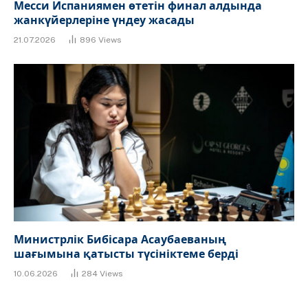
Месси Испаниямен өтетін финал алдында
жанкүйерлеріне үндеу жасады
21.07.2026
896
Views
Министрлік Бибісара Асаубаеваның
шағымына қатысты түсініктеме берді
10.06.2026
284
Views