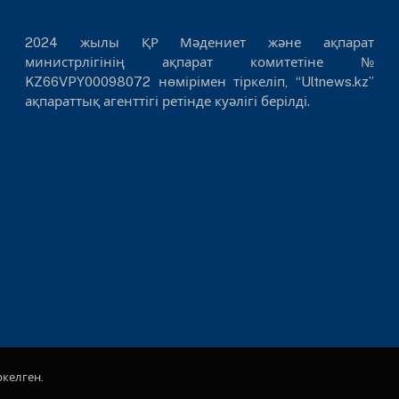
2024 жылы ҚР Мәдениет және ақпарат
министрлігінің ақпарат комитетіне №
KZ66VPY00098072 нөмірімен тіркеліп, “Ultnews.kz”
ақпараттық агенттігі ретінде куәлігі берілді.
ркелген.