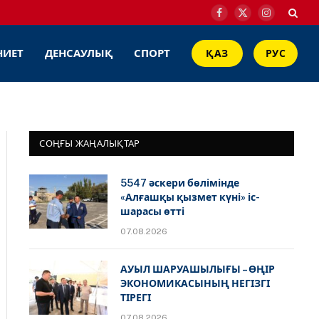
Facebook
X
Instagram
(Twitter)
НИЕТ
ДЕНСАУЛЫҚ
СПОРТ
ҚАЗ
РУС
СОҢҒЫ ЖАҢАЛЫҚТАР
5547 әскери бөлімінде
«Алғашқы қызмет күні» іс-
шарасы өтті
07.08.2026
АУЫЛ ШАРУАШЫЛЫҒЫ – ӨҢІР
ЭКОНОМИКАСЫНЫҢ НЕГІЗГІ
ТІРЕГІ
07.08.2026