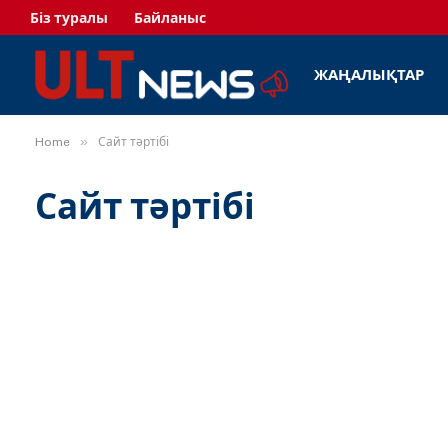
Біз туралы
Байланыс
Сайт тәртібі
ЖАҢАЛЫҚТАР
»
Home
Сайт тәртібі
Сайт тәртібі