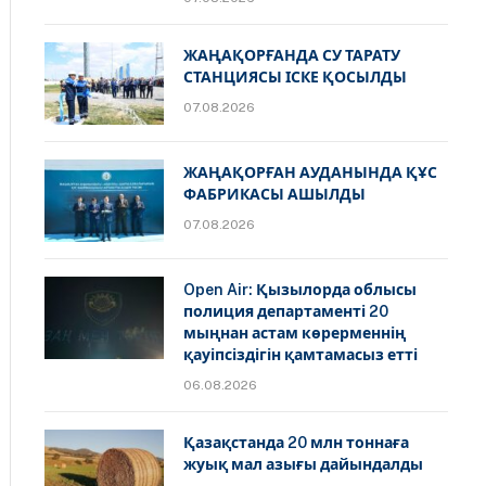
ЖАҢАҚОРҒАНДА СУ ТАРАТУ
СТАНЦИЯСЫ ІСКЕ ҚОСЫЛДЫ
07.08.2026
ЖАҢАҚОРҒАН АУДАНЫНДА ҚҰС
ФАБРИКАСЫ АШЫЛДЫ
07.08.2026
Open Air: Қызылорда облысы
полиция департаменті 20
мыңнан астам көрерменнің
қауіпсіздігін қамтамасыз етті
06.08.2026
Қазақстанда 20 млн тоннаға
жуық мал азығы дайындалды