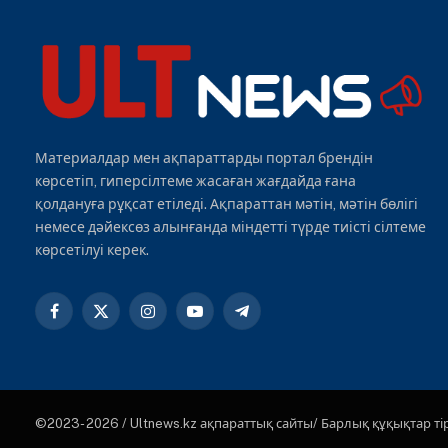
Материалдар мен ақпараттарды портал брендін
көрсетіп, гиперсілтеме жасаған жағдайда ғана
қолдануға рұқсат етіледі. Ақпараттан мәтін, мәтін бөлігі
немесе дәйексөз алынғанда міндетті түрде тиісті сілтеме
көрсетілуі керек.
Facebook
X
Instagram
YouTube
Telegram
(Twitter)
©2023- 2026 / Ultnews.kz ақпараттық сайты/ Барлық құқықтар ті