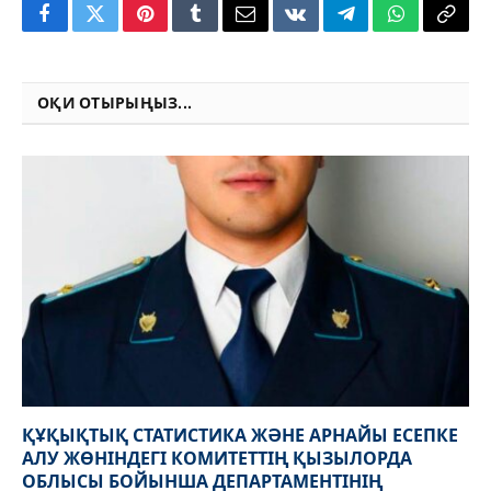
Facebook
Twitter
Pinterest
Tumblr
Email
VKontakte
Telegram
WhatsApp
Copy
Link
ОҚИ ОТЫРЫҢЫЗ...
ҚҰҚЫҚТЫҚ СТАТИСТИКА ЖӘНЕ АРНАЙЫ ЕСЕПКЕ
АЛУ ЖӨНІНДЕГІ КОМИТЕТТІҢ ҚЫЗЫЛОРДА
ОБЛЫСЫ БОЙЫНША ДЕПАРТАМЕНТІНІҢ