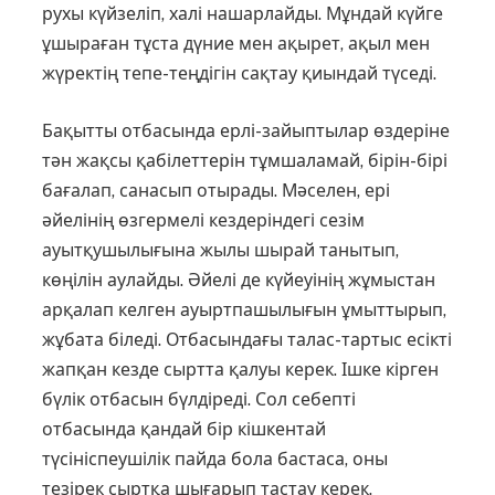
рухы күйзеліп, халі нашарлайды. Мұндай күйге
ұшыраған тұста дүние мен ақырет, ақыл мен
жүректің тепе-теңдігін сақтау қиындай түседі.
Бақытты отбасында ерлі-зайыптылар өздеріне
тән жақсы қабілеттерін тұмша­ламай, бірін-бірі
бағалап, санасып отырады. Мәселен, ері
әйелінің өзгермелі кездеріндегі сезім
ауытқушылығына жылы шырай танытып,
көңілін аулайды. Әйелі де күйеуінің жұмыстан
арқалап келген ауыртпашылығын ұмыттырып,
жұбата біледі. Отбасындағы талас-тартыс есікті
жапқан кезде сыртта қалуы керек. Ішке кірген
бүлік отбасын бүлдіреді. Сол себепті
отбасында қандай бір кішкентай
түсініспеушілік пайда бола бастаса, оны
тезірек сыртқа шығарып тастау керек.