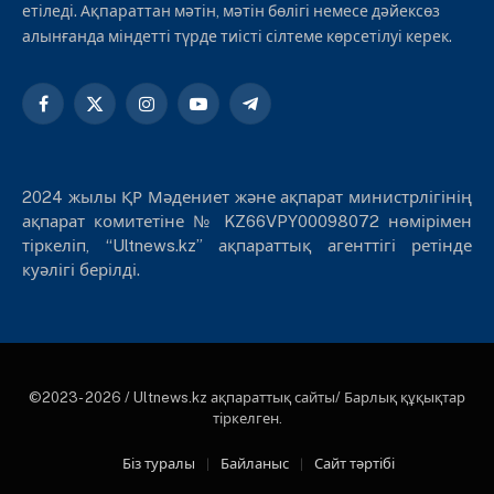
етіледі. Ақпараттан мәтін, мәтін бөлігі немесе дәйексөз
алынғанда міндетті түрде тиісті сілтеме көрсетілуі керек.
Facebook
X
Instagram
YouTube
Telegram
(Twitter)
2024 жылы ҚР Мәдениет және ақпарат министрлігінің
ақпарат комитетіне № KZ66VPY00098072 нөмірімен
тіркеліп, “Ultnews.kz” ақпараттық агенттігі ретінде
куәлігі берілді.
©2023- 2026 / Ultnews.kz ақпараттық сайты/ Барлық құқықтар
тіркелген.
Біз туралы
Байланыс
Сайт тәртібі