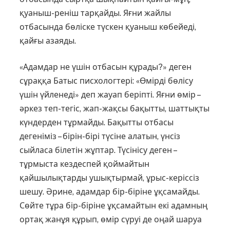
қуаныш-реніш тарқайды. Яғни жайлы
отбасында бөліске түскен қуаныш көбейеді,
қайғы азаяды.
«Адамдар не үшін отбасын құрады?» деген
сұраққа Батыс писхологтері: «Өмірді бөлісу
үшін үйленеді» деп жауап беріпті. Яғни өмір –
әркез теп-тегіс, жап-жақсы бақытты, шаттықты
күндерден тұрмайды. Бақытты отбасы
дегеніміз – бірін-бірі түсіне алатын, үнсіз
сыйласа білетін жұптар. Тү­сінісу деген –
тұрмыста кездеспей қой­май­тын
қайшылықтарды ушықтырмай, ұрыс-керіссіз
шешу. Әрине, адамдар бір-бі­ріне ұқсамайды.
Сөйте тұра бір-біріне ұқ­са­майтын екі адамның
ортақ жанұя құрып, өмір сүруі де оңай шаруа