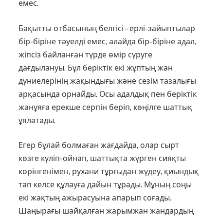
емес.
Бақытты отбасының белгісі – ерлі-зайыптылар
бір-біріне тәуелді емес, алайда бір-біріне адал,
жіпсіз байланған түрде өмір сүруге
дағдылануы. Бұл беріктік екі жұптың жан
дүниелерінің жақындығы және сезім тазалығы
арқасында орнайды. Осы адалдық пен беріктік
жанұяға ерекше серпін беріп, көңілге шаттық
ұялатады.
Егер бұлай болмаған жағдайда, олар сырт
көзге күліп-ойнап, шаттықта жүрген сияқты
көрінгенімен, рухани тұрғыдан жүдеу, қиындық
тап келсе құлауға дайын тұрады. Мұның соңы
екі жақтың ажырасуы­на апарып соғады.
Шаңырағы шайқалған жарымжан жандардың