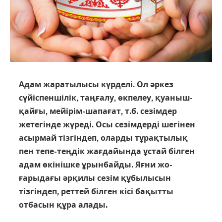
Адам жаратылысы күрделі. Ол әркез
сүйіспеншілік, таңғалу, өкпелеу, қуаныш-
қайғы, мейірім-шапағат, т.б. сезімдер
жетегінде жүреді. Осы сезімдерді шегінен
асырмай тізгіндеп, оларды тұрақты­лық
пен тепе-теңдік жағдайында ұстай біл­ген
адам өкінішке ұрынбайды. Яғни жо­
ғарыдағы әрқилы сезім құбылысын
тізгіндеп, реттей білген кісі бақытты
отбасын құра алады.