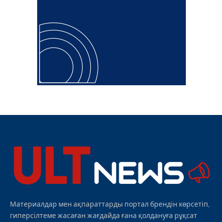
Материалдар мен ақпараттарды портал брендін көрсетіп,
гиперсілтеме жасаған жағдайда ғана қолдануға рұқсат