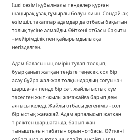
Ішкі сезімі құбылмалы пенделер құрған
шаңырақ ұзақ ғұмырлы болуы қиын. Сондай-ақ
өзімшіл, тәкаппар адамдар да отбасы бақытын
толық түсіне алмайды. Өйт­кені отбасы бақыты
– мейірімділік пен қайырымдылыққа
негізделген.
Адам баласының өмірін тулап-толқып,
буырқанып жатқан теңізге теңесек, сол бір
асау бұйра жал-жал толқындардың соғуынан
шаршаған пенде бір сәт, жайлы ыстық құм
төселген жып-жылы жағажайға барып дем
алғысы келеді. Жайлы отбасы дегеніміз – сол
бір ыстық жағажай. Адам арпалысып жатқан
тірліктен шаршағанда, барып жан
тыныштығын табатын орын – отбасы. Өйткені
отбасында сыртқа шықпайтын қайғы-мұң,