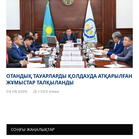
ОТАНДЫҚ ТАУАРЛАРДЫ ҚОЛДАУДА АТҚАРЫЛҒАН
ЖҰМЫСТАР ТАЛҚЫЛАНДЫ
04.08.2026
1 053
Views
СОҢҒЫ ЖАҢАЛЫҚТАР