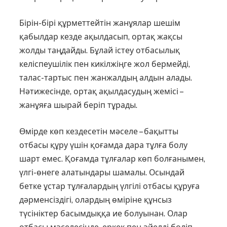
Бірін-бірі құрметтейтін жанұялар шешім
қабылдар кезде ақылдасып, ортақ жақсы
жолды таңдайды. Бұлай істеу отбасылық
келіспеушілік пен кикілжіңге жол бермейді,
талас-тартыс пен жанжалдың алдын алады.
Нәтижесінде, ортақ ақылдасудың жемісі –
жанұяға шырай беріп тұрады.
Өмірде көп кездесетін мәселе – бақытты
отбасы құру үшін қоғамда дара тұлға болу
шарт емес. Қоғамда тұлғалар көп болғанымен,
үлгі-өнеге алатындары шамалы. Осындай
бетке ұстар тұлғалардың үлгілі отбасы құруға
дәрменсіздігі, олардың өміріне құнсыз
түсініктер басымдыққа ие болуынан. Олар