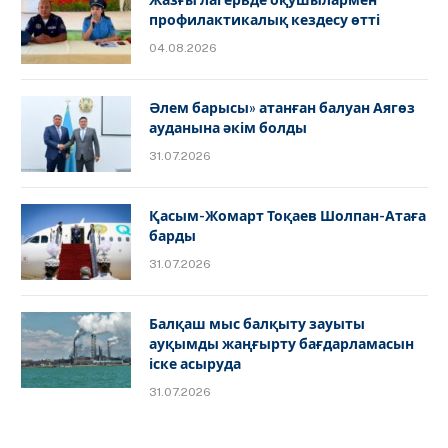
Жазғы лагерьде оқушылармен
профилактикалық кездесу өтті
04.08.2026
Әлем барысы» атанған балуан Аягөз
ауданына әкім болды
31.07.2026
Қасым-Жомарт Тоқаев Шолпан-Атаға
барды
31.07.2026
Балқаш мыс балқыту зауыты
ауқымды жаңғырту бағдарламасын
іске асыруда
31.07.2026