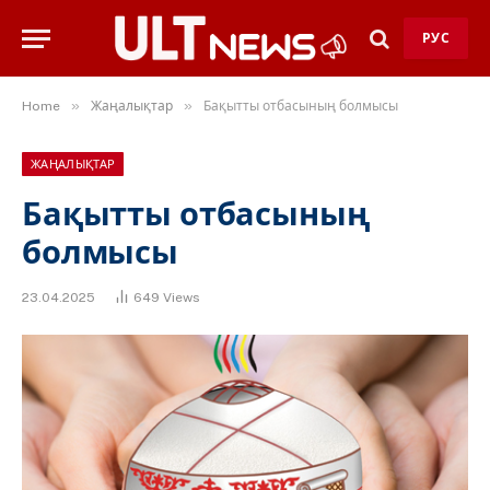
РУС
»
»
Home
Жаңалықтар
Бақытты отбасының болмысы
ЖАҢАЛЫҚТАР
Бақытты отбасының
болмысы
23.04.2025
649
Views