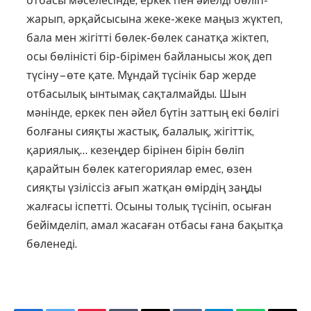
отбасы мәселесінде, еркек пен әйелді бөліп-
жарып, әрқайсысына жеке-жеке маңыз жүктеп,
бала мен жігітті бөлек-бөлек санатқа жіктеп,
осы бөліністі бір-бірімен байланысы жоқ деп
түсіну – өте қате. Мұндай түсінік бар жерде
отбасылық ынтымақ сақталмайды. Шын
мәнінде, еркек пен әйел бүтін заттың екі бөлігі
болғаны сияқты жастық, балалық, жігіттік,
қариялық… кезеңдер бірінен бірін бөліп
қарайтын бөлек категориялар емес, өзен
сияқты үзіліссіз ағып жатқан өмірдің заңды
жалғасы іспетті. Осыны толық түсініп, осыған
бейімделіп, амал жасаған отбасы ғана бақытқа
бөленеді.