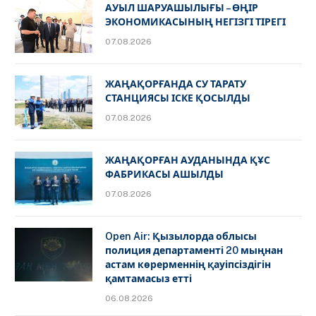
АУЫЛ ШАРУАШЫЛЫҒЫ – ӨҢІР
ЭКОНОМИКАСЫНЫҢ НЕГІЗГІ ТІРЕГІ
07.08.2026
ЖАҢАҚОРҒАНДА СУ ТАРАТУ
СТАНЦИЯСЫ ІСКЕ ҚОСЫЛДЫ
07.08.2026
ЖАҢАҚОРҒАН АУДАНЫНДА ҚҰС
ФАБРИКАСЫ АШЫЛДЫ
07.08.2026
Open Air: Қызылорда облысы
полиция департаменті 20 мыңнан
астам көрерменнің қауіпсіздігін
қамтамасыз етті
06.08.2026