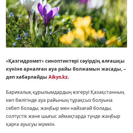
«Қазгидромет» синоптиктері сәуірдің алғашқы
күніне арналған ауа райы болжамын жасады, –
деп хабарлайды
Aikyn.kz
.
Барикалық құрылымдардың өзгеруі Қазақстанның
көп бөлігінде ауа райының тұрақсыз болуына
себеп болады, жаңбыр мен найзағай болады,
солтүстік және шығыс аймақтарда түнде жаңбыр
қарға ауысуы мүмкін.