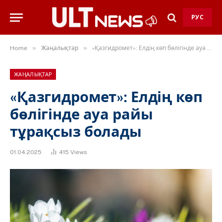
РУС
»
»
Home
Жаңалықтар
«Қазгидромет»: Елдің көп бөлігінде ауа райы тұрақсыз болады
ЖАҢАЛЫҚТАР
«Қазгидромет»: Елдің көп
бөлігінде ауа райы
тұрақсыз болады
01.04.2025
415
Views