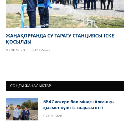
ЖАҢАҚОРҒАНДА СУ ТАРАТУ СТАНЦИЯСЫ ІСКЕ
ҚОСЫЛДЫ
07.08.2026
811
Views
СОҢҒЫ ЖАҢАЛЫҚТАР
5547 әскери бөлімінде «Алғашқы
қызмет күні» іс-шарасы өтті
07.08.2026