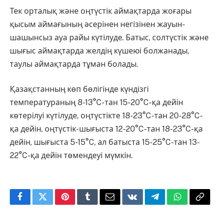
Тек орталық және оңтүстік аймақтарда жоғары
қысым аймағының әсерінен негізінен жауын-
шашынсыз ауа райы күтілуде. Батыс, солтүстік және
шығыс аймақтарда желдің күшеюі болжанады,
таулы аймақтарда тұман болады.
Қазақстанның көп бөлігінде күндізгі
температураның 8-13°C-тан 15-20°C-қа дейін
көтерілуі күтілуде, оңтүстікте 18-23°C-тан 20-28°C-
қа дейін, оңтүстік-шығыста 12-20°C-тан 18-23°C-қа
дейін, шығыста 5-15°C, ал батыста 15-25°C-тан 13-
22°C-қа дейін төмендеуі мүмкін.
Facebook
Twitter
Pinterest
Tumblr
Email
VKontakte
Telegram
WhatsApp
Copy
Link