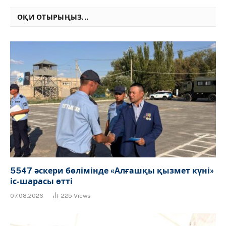
ОҚИ ОТЫРЫҢЫЗ...
5547 әскери бөлімінде «Алғашқы қызмет күні»
іс-шарасы өтті
07.08.2026
225
Views