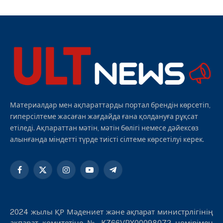
Материалдар мен ақпараттарды портал брендін көрсетіп,
гиперсілтеме жасаған жағдайда ғана қолдануға рұқсат
етіледі. Ақпараттан мәтін, мәтін бөлігі немесе дәйексөз
алынғанда міндетті түрде тиісті сілтеме көрсетілуі керек.
Facebook
X
Instagram
YouTube
Telegram
(Twitter)
2024 жылы ҚР Мәдениет және ақпарат министрлігінің
ақпарат комитетіне № KZ66VPY00098072 нөмірімен