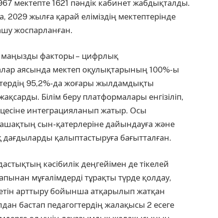
7 мектепте 1621 пәндік кабинет жабдықталды.
а, 2029 жылға қарай еліміздің мектептерінде
ашу жоспарланған.
ір маңызды факторы – цифрлық
малар аясында мектеп оқулықтарының 100%-ы
птердің 95,2%-да жоғары жылдамдықты
ақсарды. Білім беру платформалары енгізіліп,
оцесіне интеграцияланып жатыр. Осы
шақтың сын-қатерлеріне дайындауға және
 дағдыларды қалыптастыруға бағытталған.
дастықтың кәсібилік деңгейімен де тікелей
пынан мұғалімдерді тұрақты түрде қолдау,
уетін арттыру бойынша атқарылып жатқан
лдан бастап педагогтердің жалақысы 2 есеге