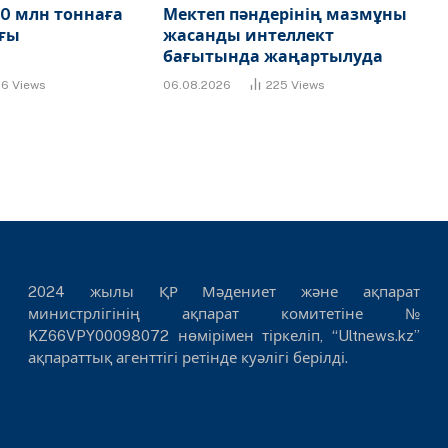
0 млн тоннаға
Мектеп пәндерінің мазмұны
ғы
жасанды интеллект
бағытында жаңартылуда
86
Views
06.08.2026
225
Views
2024 жылы ҚР Мәдениет және ақпарат
министрлігінің ақпарат комитетіне №
KZ66VPY00098072 нөмірімен тіркеліп, “Ultnews.kz”
ақпараттық агенттігі ретінде куәлігі берілді.