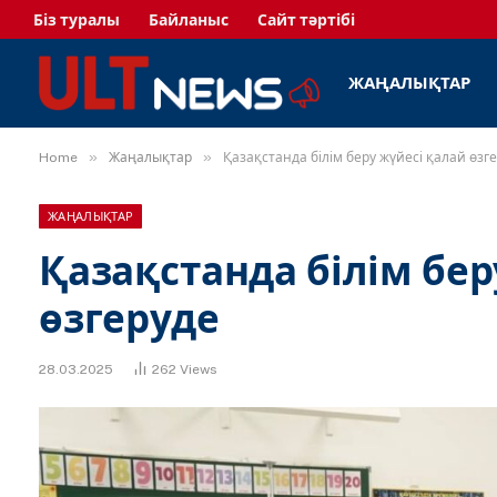
Біз туралы
Байланыс
Сайт тәртібі
ЖАҢАЛЫҚТАР
»
»
Home
Жаңалықтар
Қазақстанда білім беру жүйесі қалай өзг
ЖАҢАЛЫҚТАР
Қазақстанда білім бер
өзгеруде
28.03.2025
262
Views