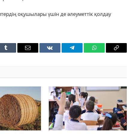
тердің оқушылары үшін де әлеуметтік қолдау
t
Tumblr
Email
VKontakte
Telegram
WhatsApp
Copy
Link