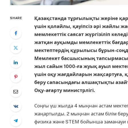
Қазақстанда тұрғылықты жеріне қар
SHARE
үшін қолайлы, қауіпсіз әрі жайлы ж
мемлекеттік саясат жүргізіліп келе
жатқан ауқымды мемлекеттік бағдар
мектептердің құрылысы бұрын-соңд
Мемлекет басшысының тапсырмасы 
жыл сайын 1000-ға жуық ауыл мекте
үшін оқу жағдайларын жақсартуға, қ
беру сапасындағы алшақтықты азайт
Оқу-ағарту министрлігі.
Соңғы үш жылда 4 мыңнан астам мекте
жаңартылды. 2 мыңнан астам білім бер
физика және STEМ бойынша заманауи п