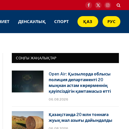
Facebook
X
Instagram
(Twitter)
НИЕТ
ДЕНСАУЛЫҚ
СПОРТ
ҚАЗ
РУС
СОҢҒЫ ЖАҢАЛЫҚТАР
Open Air: Қызылорда облысы
полиция департаменті 20
мыңнан астам көрерменнің
қауіпсіздігін қамтамасыз етті
06.08.2026
Қазақстанда 20 млн тоннаға
жуық мал азығы дайындалды
06.08.2026