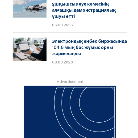
ұшқышсыз әуе кемесінің
алғашқы демонстрациялық
ұшуы өтті
06.08.2026
Электрондық еңбек биржасында
104,6 мың бос жұмыс орны
жарияланды
06.08.2026
Advertisement