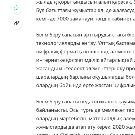
жылдың қорытындысын алып қарасақ, 96
Бұл бағыттағы жұмыстар әлі де жалғасуд
кемінде 7000 заманауи пәндік кабинет 
Білім беру сапасын арттырудың тағы б
технологияларды енгізу. Ұлттық баста
цифрлық форматқа көшірілді, ал мекте
интернетке қолжетімділік айтарлықтай ж
жасанды интеллект элементтері оқу пр
шаралардың барлығы оқушыларды бола
олардың бойында ерте жастан цифрлық
Білім беру сапасы педагогикалық қауым
байланысты. Осы тұрғыда мемлекет тара
олардың мәртебесін, материалдық әле
жұмыстарды да атап өту керек. 2020 жы