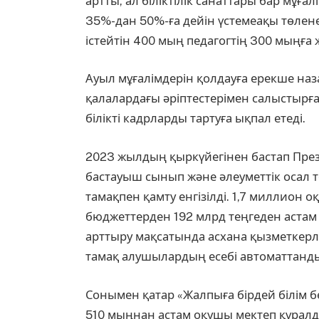
артты, ал біліктілік санаттары бар мұ
35%-дан 50%-ға дейін үстемеақы төленед
істейтін 400 мың педагогтің 300 мыңға
Ауыл мұғалімдерін қолдауға ерекше на
қалалардағы әріптестерімен салыстырға
білікті кадрларды тартуға ықпал етеді.
2023 жылдың қыркүйегінен бастап Пре
бастауыш сынып және әлеуметтік осал 
тамақпен қамту енгізілді. 1,7 миллион 
бюджеттерден 192 млрд теңгеден астам 
арттыру мақсатында асхана қызметкерле
тамақ алушылардың есебі автоматтандыр
Сонымен қатар «Жалпыға бірдей білім б
510 мыңнан астам оқушы мектеп құралд