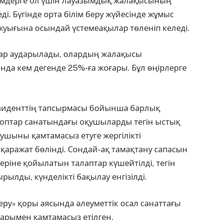
ғалімдерге ол үшін лауазымдық жалақысының
і. Бүгінде орта білім беру жүйесінде жұмыс
 жуығына осындай үстемеақылар төленіп келеді.
зар аударылады, олардың жалақысы
нда кем дегенде 25%-ға жоғары. Бұл өңірлерге
зиденттің тапсырмасы бойынша барлық
топтар санатындағы оқушыларды тегін ыстық
оқушыны қамтамасыз етуге жергілікті
қаражат бөлінді. Сондай-ақ тамақтану сапасын
ріне қойылатын талаптар күшейтілді, тегін
ылды, күнделікті бақылау енгізілді.
еру» қоры аясында әлеуметтік осал санаттағы
арымен қамтамасыз етілген.