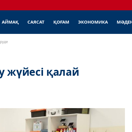
АЙМАҚ
САЯСАТ
ҚОҒАМ
ЭКОНОМИКА
МӘДЕ
еруде
у жүйесі қалай