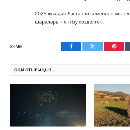
2025 жылдан бастап жекеменшік мектеп
шараларын енгізу көзделген.
SHARE.
Facebook
Twitter
Pinteres
ОҚИ ОТЫРЫҢЫЗ...