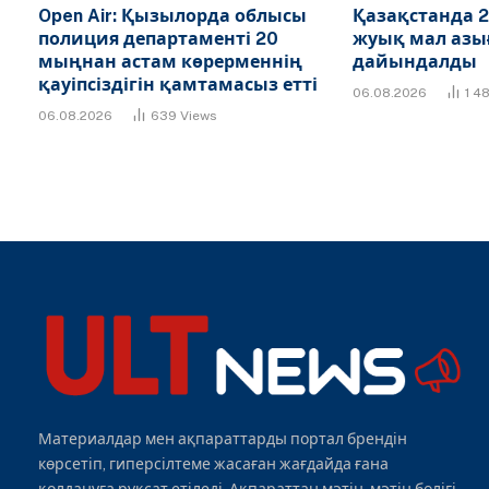
Open Air: Қызылорда облысы
Қазақстанда 2
полиция департаменті 20
жуық мал азы
мыңнан астам көрерменнің
дайындалды
қауіпсіздігін қамтамасыз етті
06.08.2026
1 4
06.08.2026
639
Views
Материалдар мен ақпараттарды портал брендін
көрсетіп, гиперсілтеме жасаған жағдайда ғана