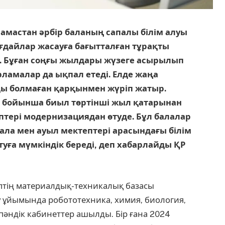
амастан әрбір баланың сапалы білім алуы
ағдайлар жасауға бағытталған тұрақты
ді. Бұған соңғы жылдары жүзеге асырылып
ламалар да ықпал етеді. Елде жаңа
ы болмаған қарқынмен жүріп жатыр.
бойынша биыл төртінші жыл қатарынан
птері модернизациядан өтуде. Бұл балалар
ала мен ауыл мектептері арасындағы білім
уға мүмкіндік береді, деп хабарлайды ҚР
птің материалдық-техникалық базасы
у ұйымында робототехника, химия, биология,
әндік кабинеттер ашылды. Бір ғана 2024