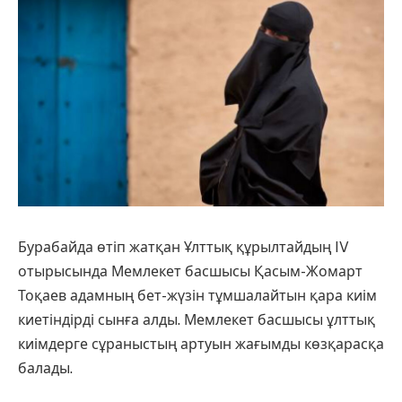
Бурабайда өтіп жатқан Ұлттық құрылтайдың IV
отырысында Мемлекет басшысы Қасым-Жомарт
Тоқаев адамның бет-жүзін тұмшалайтын қара киім
киетіндірді сынға алды
. Мемлекет басшысы ұлттық
киімдерге сұраныстың артуын жағымды көзқарасқа
балады.