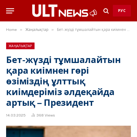
РУС
»
»
Home
Жаңалықтар
Бет-жүзді тұмшалайтын қара киімнен гөрі өзіміздің ұлттық киімдеріміз әлдеқайда артық – Президент
ЖАҢАЛЫҚТАР
Бет-жүзді тұмшалайтын
қара киімнен гөрі
өзіміздің ұлттық
киімдеріміз әлдеқайда
артық – Президент
14.03.2025
368
Views