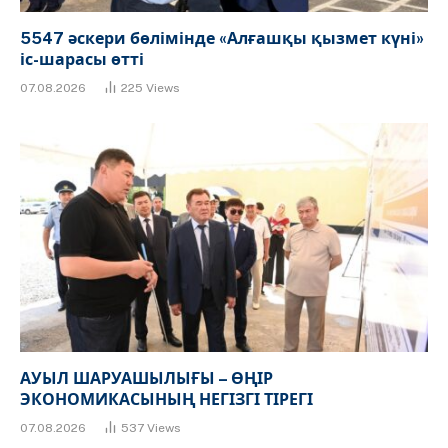
5547 әскери бөлімінде «Алғашқы қызмет күні»
іс-шарасы өтті
07.08.2026
225
Views
АУЫЛ ШАРУАШЫЛЫҒЫ – ӨҢІР
ЭКОНОМИКАСЫНЫҢ НЕГІЗГІ ТІРЕГІ
07.08.2026
537
Views