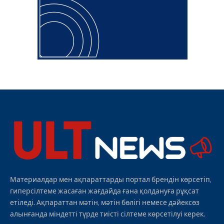
Материалдар мен ақпараттарды портал брендін көрсетіп,
гиперсілтеме жасаған жағдайда ғана қолдануға рұқсат
етіледі. Ақпараттан мәтін, мәтін бөлігі немесе дәйексөз
алынғанда міндетті түрде тиісті сілтеме көрсетілуі керек.