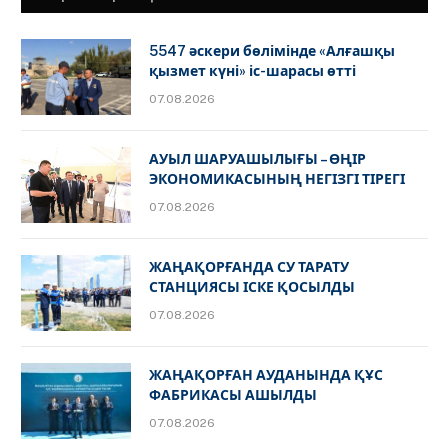
5547 әскери бөлімінде «Алғашқы
қызмет күні» іс-шарасы өтті
07.08.2026
АУЫЛ ШАРУАШЫЛЫҒЫ – ӨҢІР
ЭКОНОМИКАСЫНЫҢ НЕГІЗГІ ТІРЕГІ
07.08.2026
ЖАҢАҚОРҒАНДА СУ ТАРАТУ
СТАНЦИЯСЫ ІСКЕ ҚОСЫЛДЫ
07.08.2026
ЖАҢАҚОРҒАН АУДАНЫНДА ҚҰС
ФАБРИКАСЫ АШЫЛДЫ
07.08.2026