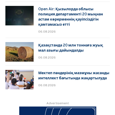
Open Air: Қызылорда облысы
полиция департаменті 20 мыңнан
астам көрерменнің қауіпсіздігін
қамтамасыз етті
06.08.2026
Қазақстанда 20 млн тоннаға жуық
мал азығы дайындалды
06.08.2026
Мектеп пәндерінің мазмұны жасанды
интеллект бағытында жаңартылуда
06.08.2026
Advertisement