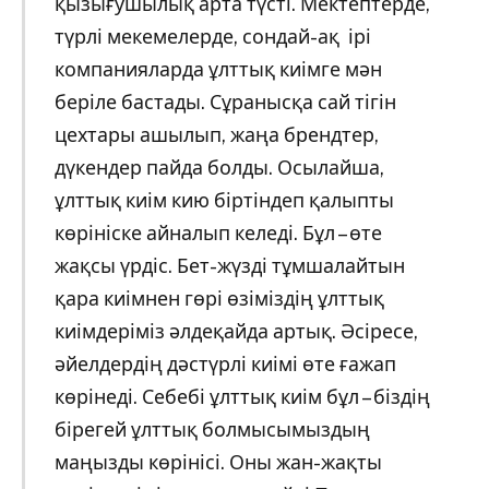
қызығушылық арта түсті. Мектептерде,
түрлі мекемелерде, сондай-ақ ірі
компанияларда ұлттық киімге мән
беріле бастады. Сұранысқа сай тігін
цехтары ашылып, жаңа брендтер,
дүкендер пайда болды. Осылайша,
ұлттық киім кию біртіндеп қалыпты
көрініске айналып келеді. Бұл – өте
жақсы үрдіс. Бет-жүзді тұмшалайтын
қара киімнен гөрі өзіміздің ұлттық
киімдеріміз әлдеқайда артық. Әсіресе,
әйелдердің дәстүрлі киімі өте ғажап
көрінеді. Себебі ұлттық киім бұл – біздің
бірегей ұлттық болмысымыздың
маңызды көрінісі.
Оны жан-жақты