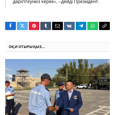
дәріптеуіміз керек»
,
– дейді Президент.
Facebook
Twitter
Pinterest
Tumblr
Email
VKontakte
Telegram
WhatsApp
Copy
Link
ОҚИ ОТЫРЫҢЫЗ...