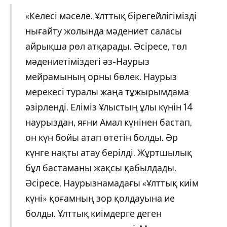
«Келесі мәселе. Ұлттық бірегейлігімізді
нығайту жолында мәдениет саласы
айрықша рөл атқарады. Әсіресе, төл
мәдениетіміздегі әз-Наурыз
мейрамының орны бөлек. Наурыз
мерекесі туралы жаңа тұжырымдама
әзірленді. Еліміз Ұлыстың ұлы күнін 14
наурыздан, яғни Амал күнінен бастап,
он күн бойы атап өтетін болды. Әр
күнге нақты атау берілді. Жұртшылық
бұл бастаманы жақсы қабылдады.
Әсіресе, Наурызнамадағы «Ұлттық киім
күні» қоғамның зор қолдауына ие
болды. Ұлттық киімдерге деген