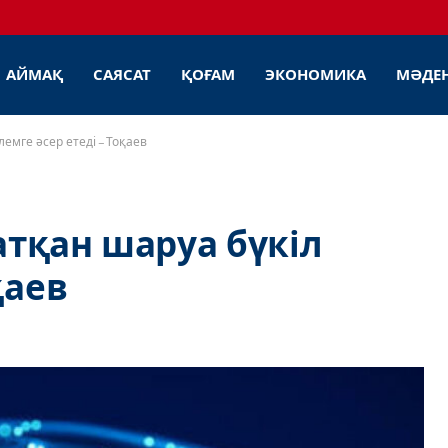
АЙМАҚ
САЯСАТ
ҚОҒАМ
ЭКОНОМИКА
МӘДЕ
емге әсер етеді – Тоқаев
тқан шаруа бүкіл
қаев