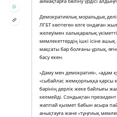
аймақтарға бөліну үрдісі алдың
Демократиялық моральдық делін
ЛГБТ көптеген елге ондаған жы
желеуімен халықаралық үкіметт
мемлекеттердің ішкі ісіне ашық
мақсаты бар болғаны ұрлық, яғ
басу екен.
«Даму мен демократия», «адам қ
«сыбайлас жемқорлыққа қарсы к
бәрінің дерлік жеке байлығы ж
келмейді. Сондықтан президент 
жаппай қызмет бабын асыра па
анықтауға және «тұңғиық мемлек