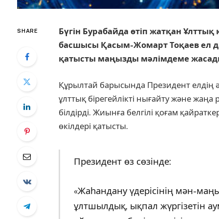
Бүгін Бурабайда өтіп жатқан Ұлтты
SHARE
басшысы Қасым-Жомарт Тоқаев ел д
қатысты маңызды мәлімдеме жасад
Құрылтай барысында Президент елдің ә
ұлттық бірегейлікті нығайту және жаңа 
білдірді. Жиынға белгілі қоғам қайратк
өкілдері қатысты.
Президент өз сөзінде:
«Жаһандану үдерісінің мән-маң
ұлтшылдық, ықпал жүргізетін аум