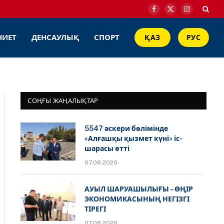
Facebook
X
Instagram
(Twitter)
НИЕТ
ДЕНСАУЛЫҚ
СПОРТ
ҚАЗ
РУС
СОҢҒЫ ЖАҢАЛЫҚТАР
5547 әскери бөлімінде
«Алғашқы қызмет күні» іс-
шарасы өтті
07.08.2026
АУЫЛ ШАРУАШЫЛЫҒЫ – ӨҢІР
ЭКОНОМИКАСЫНЫҢ НЕГІЗГІ
ТІРЕГІ
07.08.2026