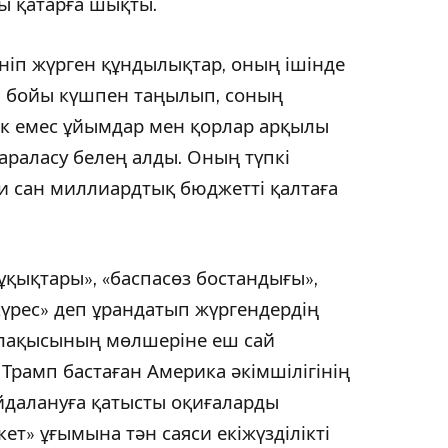
ғы қатарға шықты.
іп жүрген құндылықтар, оның ішінде
л бойы күшпен таңылып, соның
ік емес ұйымдар мен қорлар арқылы
 араласу белең алды. Оның түпкі
ни сан миллиардтық бюджетті қалтаға
ұқықтары», «баспасөз бостандығы»,
үрес» деп ұрандатып жүргендердің
алақысының мөлшеріне еш сай
Трамп бастаған Америка әкімшілігінің
йдалануға қатысты оқиғаларды
ет» ұғымына тән саяси екіжүзділікті