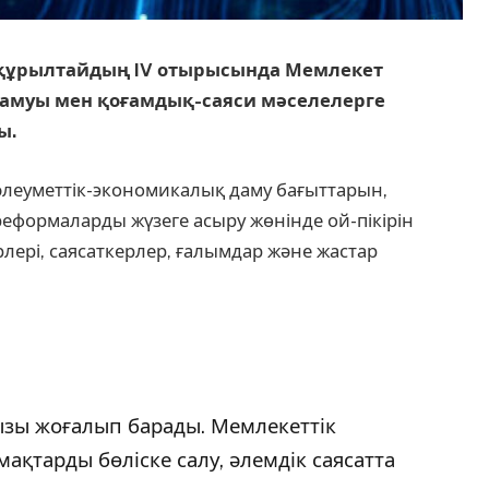
қ құрылтайдың IV отырысында Мемлекет
амуы мен қоғамдық-саяси мәселелерге
ы.
леуметтік-экономикалық даму бағыттарын,
реформаларды жүзеге асыру жөнінде ой-пікірін
ерлері, саясаткерлер, ғалымдар және жастар
ызы жоғалып барады. Мемлекеттік
ақтарды бөліске салу, әлемдік саясатта