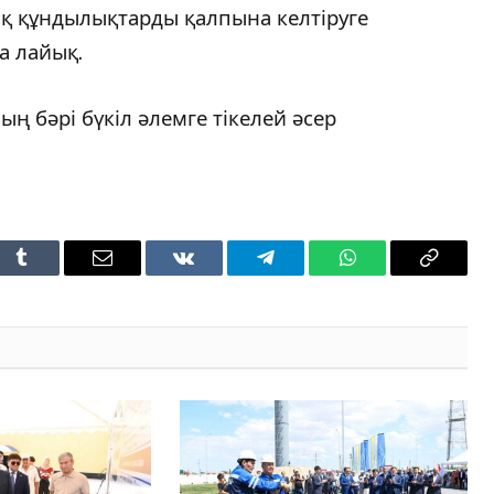
ық құндылықтарды қалпына келтіруге
а лайық.
 бәрі бүкіл әлемге тікелей әсер
t
Tumblr
Email
VKontakte
Telegram
WhatsApp
Copy
Link