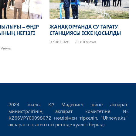
ЫЛЫҒЫ – ӨҢІР
ЖАҢАҚОРҒАНДА СУ ТАРАТУ
НЫҢ НЕГІЗГІ
СТАНЦИЯСЫ ІСКЕ ҚОСЫЛДЫ
07.08.2026
811
Views
7
Views
2024 жылы ҚР Мәдениет және ақпарат
министрлігінің ақпарат комитетіне №
KZ66VPY00098072 нөмірімен тіркеліп, “Ultnews.kz”
ақпараттық агенттігі ретінде куәлігі берілді.