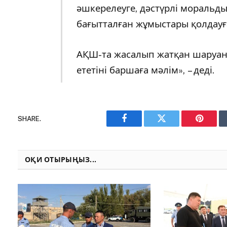
әшкерелеуге, дәстүрлі моральд
бағытталған жұмыстары қолдауғ
АҚШ-та жасалып жатқан шаруаның
ететіні баршаға мәлім», – деді.
SHARE.
Facebook
Twitter
Pinteres
ОҚИ ОТЫРЫҢЫЗ...