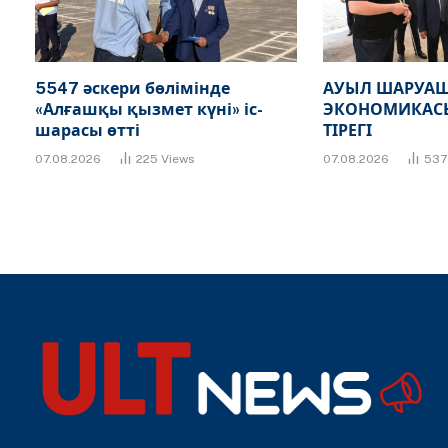
5547 әскери бөлімінде
АУЫЛ ШАРУАШ
«Алғашқы қызмет күні» іс-
ЭКОНОМИКАСЫ
шарасы өтті
ТІРЕГІ
07.08.2026
225
Views
07.08.2026
53