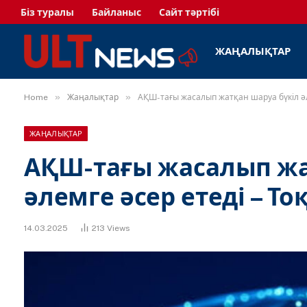
Біз туралы
Байланыс
Сайт тәртібі
ЖАҢАЛЫҚТАР
»
»
Home
Жаңалықтар
АҚШ-тағы жасалып жатқан шаруа бүкіл әл
ЖАҢАЛЫҚТАР
АҚШ-тағы жасалып жа
әлемге әсер етеді – То
14.03.2025
213
Views