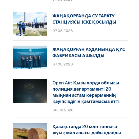
ЖАҢАҚОРҒАНДА СУ ТАРАТУ
СТАНЦИЯСЫ ІСКЕ ҚОСЫЛДЫ
07.08.2026
ЖАҢАҚОРҒАН АУДАНЫНДА ҚҰС
ФАБРИКАСЫ АШЫЛДЫ
07.08.2026
Open Air: Қызылорда облысы
полиция департаменті 20
мыңнан астам көрерменнің
қауіпсіздігін қамтамасыз етті
06.08.2026
Қазақстанда 20 млн тоннаға
жуық мал азығы дайындалды