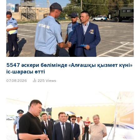
5547 әскери бөлімінде «Алғашқы қызмет күні»
іс-шарасы өтті
07.08.2026
225
Views