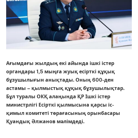
Ағымдағы жылдың екі айында ішкі істер
органдары 1,5 мыңға жуық есірткі құқық
бұзушылығын анықтады. Оның 600-ден
астамы – қылмыстық құқық бұзушылықтар.
Бұл туралы ОКҚ алаңында ҚР Ішкі істер
министрлігі Есірткі қылмысына қарсы іс-
қимыл комитеті төрағасының орынбасары
Қуандық Әлжанов мәлімдеді.