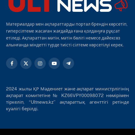
Материалдар мен ақпараттарды портал брендін көрсетіп,
гиперсілтеме жасаған жағдайда ғана қолдануға рұқсат
етіледі. Ақпараттан мәтін, мәтін бөлігі немесе дәйексөз
алынғанда міндетті түрде тиісті сілтеме көрсетілуі керек.
Facebook
X
Instagram
YouTube
Telegram
(Twitter)
2024 жылы ҚР Мәдениет және ақпарат министрлігінің
ақпарат комитетіне № KZ66VPY00098072 нөмірімен
тіркеліп, “Ultnews.kz” ақпараттық агенттігі ретінде
куәлігі берілді.