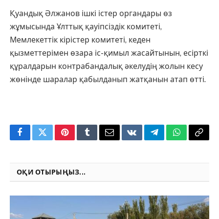
Қуандық Әлжанов ішкі істер органдары өз
жұмысында Ұлттық қауіпсіздік комитеті,
Мемлекеттік кірістер комитеті, кеден
қызметтерімен өзара іс-қимыл жасайтынын, есірткі
құралдарын контрабандалық әкелудің жолын кесу
жөнінде шаралар қабылданып жатқанын атап өтті.
Facebook
Twitter
Pinterest
Tumblr
Email
VKontakte
Telegram
WhatsApp
Copy
Link
ОҚИ ОТЫРЫҢЫЗ...