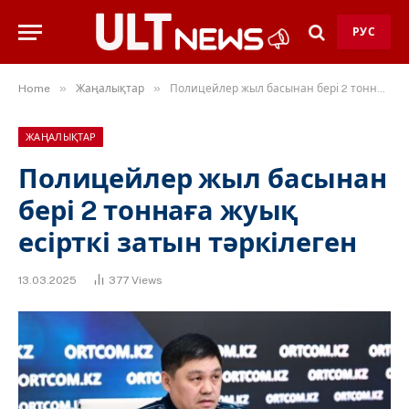
РУС
»
»
Home
Жаңалықтар
Полицейлер жыл басынан бері 2 тоннаға жуық есірткі затын тәркілеген
ЖАҢАЛЫҚТАР
Полицейлер жыл басынан
бері 2 тоннаға жуық
есірткі затын тәркілеген
13.03.2025
377
Views