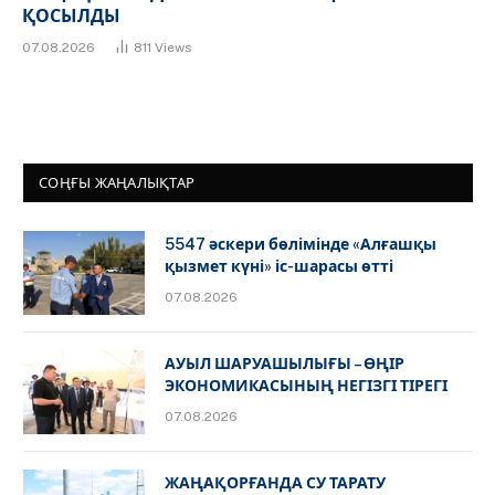
ҚОСЫЛДЫ
07.08.2026
811
Views
СОҢҒЫ ЖАҢАЛЫҚТАР
5547 әскери бөлімінде «Алғашқы
қызмет күні» іс-шарасы өтті
07.08.2026
АУЫЛ ШАРУАШЫЛЫҒЫ – ӨҢІР
ЭКОНОМИКАСЫНЫҢ НЕГІЗГІ ТІРЕГІ
07.08.2026
ЖАҢАҚОРҒАНДА СУ ТАРАТУ