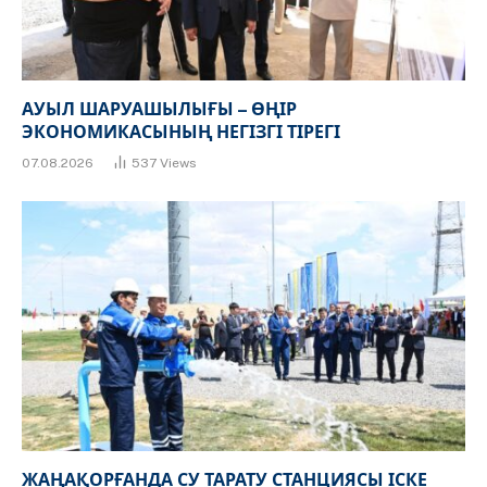
АУЫЛ ШАРУАШЫЛЫҒЫ – ӨҢІР
ЭКОНОМИКАСЫНЫҢ НЕГІЗГІ ТІРЕГІ
07.08.2026
537
Views
ЖАҢАҚОРҒАНДА СУ ТАРАТУ СТАНЦИЯСЫ ІСКЕ