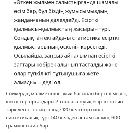
«Өткен жылмен салыстырғанда шамалы
өсім бар, бұл біздің жұмысымыздың
жанданғанын дәлелдейді. Есірткі
қылмысы-қылмыстың жасырын түрі.
Сондықтан екі айдағы статистика есірткі
қылмыстарының өскенін көрсетеді.
Осылайша, заңсыз айналымнан есірткі
заттары көбірек алынып тасталды және
олар түпкілікті тұтынушыға жете
алмады», – деді ол.
Спикердің мәліметінше, жыл басынан бері еліміздің
ішкі істер органдары 2 тоннаға жуық есірткі затын
тәркілеген, оның ішінде 120 келі есірткінің
синтетикалық түрі, 140 келіден астам гашиш, 600
грамм кокаин бар.