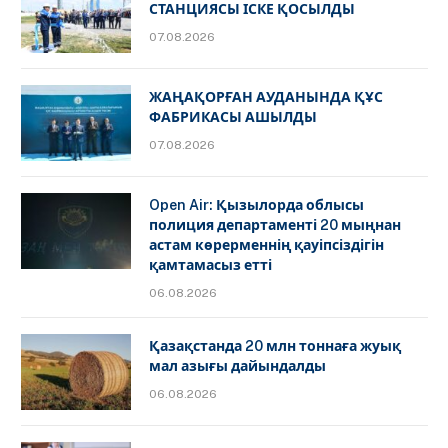
СТАНЦИЯСЫ ІСКЕ ҚОСЫЛДЫ
07.08.2026
ЖАҢАҚОРҒАН АУДАНЫНДА ҚҰС
ФАБРИКАСЫ АШЫЛДЫ
07.08.2026
Open Air: Қызылорда облысы
полиция департаменті 20 мыңнан
астам көрерменнің қауіпсіздігін
қамтамасыз етті
06.08.2026
Қазақстанда 20 млн тоннаға жуық
мал азығы дайындалды
06.08.2026