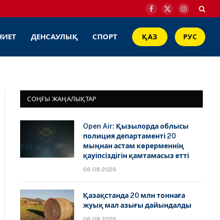
Facebook
X
Instagram
(Twitter)
НИЕТ
ДЕНСАУЛЫҚ
СПОРТ
ҚАЗ
РУС
СОҢҒЫ ЖАҢАЛЫҚТАР
Open Air: Қызылорда облысы
полиция департаменті 20
мыңнан астам көрерменнің
қауіпсіздігін қамтамасыз етті
06.08.2026
Қазақстанда 20 млн тоннаға
жуық мал азығы дайындалды
06.08.2026