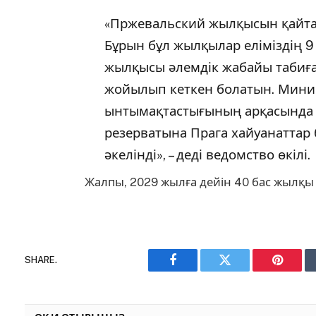
«Пржевальский жылқысын қайта 
Бұрын бұл жылқылар еліміздің 
жылқысы әлемдік жабайы табиғ
жойылып кеткен болатын. Мини
ынтымақтастығының арқасында 
резерватына Прага хайуанаттар
әкелінді», – деді ведомство өкілі.
Жалпы, 2029 жылға дейін 40 бас жылқы
SHARE.
Facebook
Twitter
Pinteres