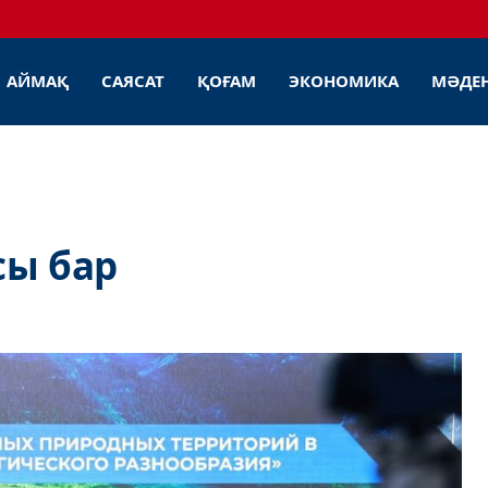
АЙМАҚ
САЯСАТ
ҚОҒАМ
ЭКОНОМИКА
МӘДЕ
сы бар