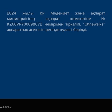
2024 жылы ҚР Мәдениет және ақпарат
министрлігінің ақпарат комитетіне №
KZ66VPY00098072 нөмірімен тіркеліп, “Ultnews.kz”
ақпараттық агенттігі ретінде куәлігі берілді.
ркелген.