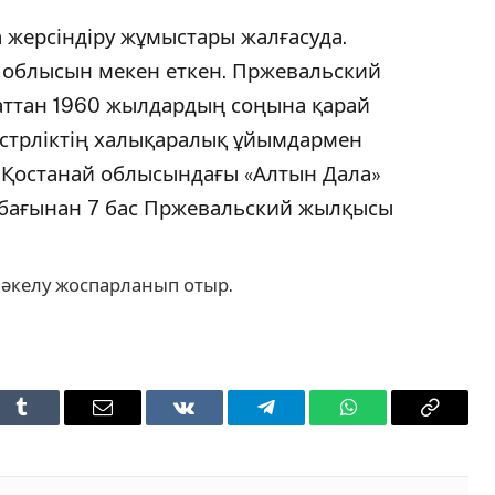
жерсіндіру жұмыстары жалғасуда.
9 облысын мекен еткен. Пржевальский
аттан 1960 жылдардың соңына қарай
стрліктің халықаралық ұйымдармен
Қостанай облысындағы «Алтын Дала»
 бағынан 7 бас Пржевальский жылқысы
 әкелу жоспарланып отыр.
t
Tumblr
Email
VKontakte
Telegram
WhatsApp
Copy
Link