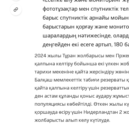
фототұзақтар мен спутниктік те
барыс спутниктік арнайы мойын
барыстарын қорғау және монито
шаралардың нәтижесінде, олард
деңгейден екі есеге артып, 180 ба
2024 жылы Тұран жолбарысы мен Прже
қалпына келтіру бойынша екі үлкен жо
тарихи мекеніне қайта жерсіндіру жөнін
Балқаш мемлекеттік табиғи резерваты
қайта қалпына келтіру үшін резерваттың
ден астам құланды қоныс аудару жұмыста
популяциясы көбейтілді. Өткен жылы к
қоршауда өсіру үшін Нидерландтан 2 ж
жолбарысты алып келу күтілуде.