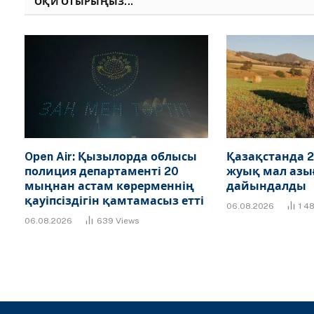
ОҚИ ОТЫРЫҢЫЗ...
Open Air: Қызылорда облысы
Қазақстанда 2
полиция департаменті 20
жуық мал азы
мыңнан астам көрерменнің
дайындалды
қауіпсіздігін қамтамасыз етті
06.08.2026
1 4
06.08.2026
639
Views