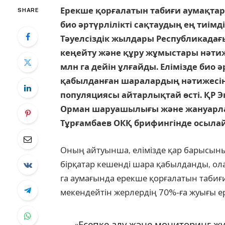
Ерекше қорғалатын табиғи аумақтар
SHARE
био әртүрлілікті сақтаудың ең тиім
Тәуелсіздік жылдары Республикадағ
кеңейту және құру жұмыстары нәтиж
млн га дейін ұлғайды. Елімізде био 
қабылданған шаралардың нәтижесін
популяциясы айтарлықтай өсті. ҚР Э
Орман шаруашылығы және жануарлар
Тұрғамбаев ОКҚ брифингінде осылай
Оның айтуынша, елімізде қар барысын
бірқатар кешенді шара қабылданды, олар
га аумағында ерекше қорғалатын табиғи
мекендейтін жерлердің 70%-ға жуығы е
«Есепке алу және мониторинг жүр