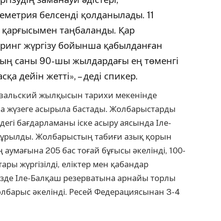
леметрия белсенді қолданылады. 11
 қарғысымен таңбаланды. Қар
ринг жүргізу бойынша қабылданған
ың саны 90-шы жылдардағы ең төменгі
сқа дейін жетті», – деді спикер.
вальский жылқысын тарихи мекенінде
ба жүзеге асырыла бастады. Жолбарыстарды
дегі бағдарламаны іске асыру аясында Іле-
 құрылды. Жолбарыстың табиғи азық қорын
 аумағына 205 бас тоғай бұғысы әкелінді, 100-
ры жүргізілді, еліктер мен қабандар
үзде Іле-Балқаш резерватына арнайы торлы
олбарыс әкелінді. Ресей Федерациясынан 3-4