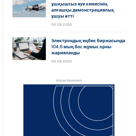
ұшқышсыз әуе кемесінің
алғашқы демонстрациялық
ұшуы өтті
06.08.2026
Электрондық еңбек биржасында
104,6 мың бос жұмыс орны
жарияланды
06.08.2026
Advertisement