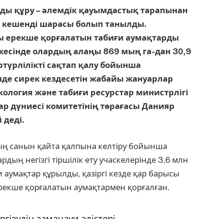
ды құру – әлемдік қауымдастық тарапынан
ді кешенді шарасы болып танылды.
ы ерекше қорғалатын табиғи аумақтарды
есінде олардың алаңы 869 мың га-дан 30,9
әртүрлілікті сақтап қалу бойынша
де сирек кездесетін жабайы жануарлар
кология және табиғи ресурстар министрлігі
 дүниесі комитетінің төрағасы Данияр
 деді.
ың санын қайта қалпына келтіру бойынша
дың негізгі тіршілік ету учаскелерінде 3,6 млн
 аумақтар құрылды, қазіргі кезде қар барысы
рекше қорғалатын аумақтармен қорғалған.
гізудің заманауи әдістері,