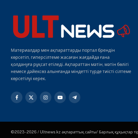
Материалдар мен ақпараттарды портал брендін
көрсетіп, гиперсілтеме жасаған жағдайда ғана
қолдануға рұқсат етіледі. Ақпараттан мәтін, мәтін бөлігі
немесе дәйексөз алынғанда міндетті түрде тиісті сілтеме
көрсетілуі керек.
Facebook
X
Instagram
YouTube
Telegram
(Twitter)
©2023- 2026 / Ultnews.kz ақпараттық сайты/ Барлық құқықтар ті