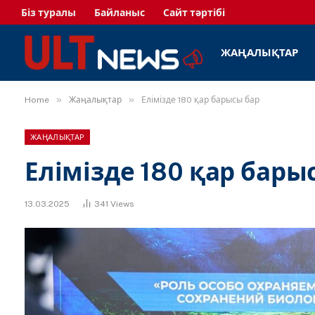
Біз туралы
Байланыс
Сайт тәртібі
ЖАҢАЛЫҚТАР
»
»
Home
Жаңалықтар
Елімізде 180 қар барысы бар
ЖАҢАЛЫҚТАР
Елімізде 180 қар бары
13.03.2025
341
Views