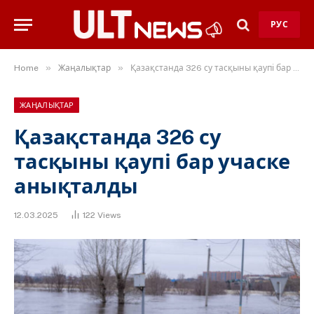
РУС
»
»
Home
Жаңалықтар
Қазақстанда 326 су тасқыны қаупі бар учаске анықталды
ЖАҢАЛЫҚТАР
Қазақстанда 326 су
тасқыны қаупі бар учаске
анықталды
12.03.2025
122
Views