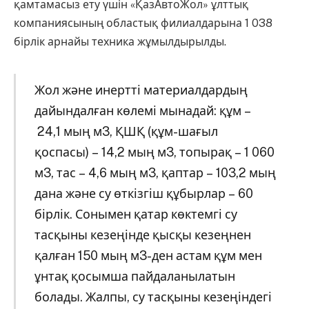
қамтамасыз ету үшін «ҚазАвтоЖол» ұлттық
компаниясының областық филиалдарына 1 038
бірлік арнайы техника жұмылдырылды.
Жол және инертті материалдардың
дайындалған көлемі мынадай: құм –
24,1 мың м3, ҚШҚ (құм-шағыл
қоспасы) – 14,2 мың м3, топырақ – 1 060
м3, тас – 4,6 мың м3, қаптар – 103,2 мың
дана және су өткізгіш құбырлар – 60
бірлік. Сонымен қатар көктемгі су
тасқыны кезеңінде қысқы кезеңнен
қалған 150 мың м3-ден астам құм мен
ұнтақ қосымша пайдаланылатын
болады. Жалпы, су тасқыны кезеңіндегі