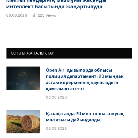
Мектеп пәндерінің мазмұны жасанды
интеллект бағытында жаңартылуда
06.08.2026
225
Views
СОҢҒЫ ЖАҢАЛЫҚТАР
Open Air: Қызылорда облысы
полиция департаменті 20 мыңнан
астам көрерменнің қауіпсіздігін
қамтамасыз етті
06.08.2026
Қазақстанда 20 млн тоннаға жуық
мал азығы дайындалды
06.08.2026