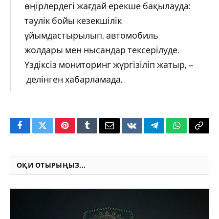
өңірлердегі жағдай ерекше бақылауда:
тәулік бойы кезекшілік
ұйымдастырылып, автомобиль
жолдары мен нысандар тексерілуде.
Үздіксіз мониторинг жүргізіліп жатыр, –
делінген хабарламада.
Facebook
Twitter
Pinterest
Tumblr
Email
VKontakte
Telegram
WhatsApp
Copy
Link
ОҚИ ОТЫРЫҢЫЗ...