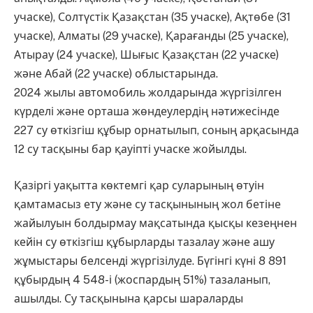
учаске), Солтүстік Қазақстан (35 учаске), Ақтөбе (31
учаске), Алматы (29 учаске), Қарағанды ​​(25 учаске),
Атырау (24 учаске), Шығыс Қазақстан (22 учаске) ​​
және Абай (22 учаске) ​​облыстарында.
2024 жылы автомобиль жолдарында жүргізілген
күрделі және орташа жөндеулердің нәтижесінде
227 су өткізгіш құбыр орнатылып, соның арқасында
12 су тасқыны бар қауіпті учаске жойылды.
Қазіргі уақытта көктемгі қар суларының өтуін
қамтамасыз ету және су тасқынының жол бетіне
жайылуын болдырмау мақсатында қысқы кезеңнен
кейін су өткізгіш құбырларды тазалау және ашу
жұмыстары белсенді жүргізілуде. Бүгінгі күні 8 891
құбырдың 4 548-і (жоспардың 51%) тазаланып,
ашылды. Су тасқынына қарсы шараларды