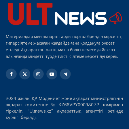
Материалдар мен ақпараттарды портал брендін көрсетіп,
гиперсілтеме жасаған жағдайда ғана қолдануға рұқсат
етіледі. Ақпараттан мәтін, мәтін бөлігі немесе дәйексөз
алынғанда міндетті түрде тиісті сілтеме көрсетілуі керек.
Facebook
X
Instagram
YouTube
Telegram
(Twitter)
2024 жылы ҚР Мәдениет және ақпарат министрлігінің
ақпарат комитетіне № KZ66VPY00098072 нөмірімен
тіркеліп, “Ultnews.kz” ақпараттық агенттігі ретінде
куәлігі берілді.