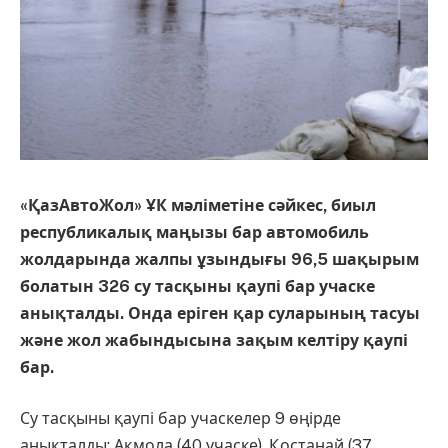
«ҚазАвтоЖол» ҰК мәліметіне сәйкес, биыл
республикалық маңызы бар автомобиль
жолдарында жалпы ұзындығы 96,5 шақырым
болатын 326 су тасқыны қаупі бар учаске
анықталды. Онда еріген қар суларының тасуы
және жол жабындысына зақым келтіру қаупі
бар.
Су тасқыны қаупі бар учаскелер 9 өңірде
анықталды: Ақмола (40 учаске), Қостанай (37