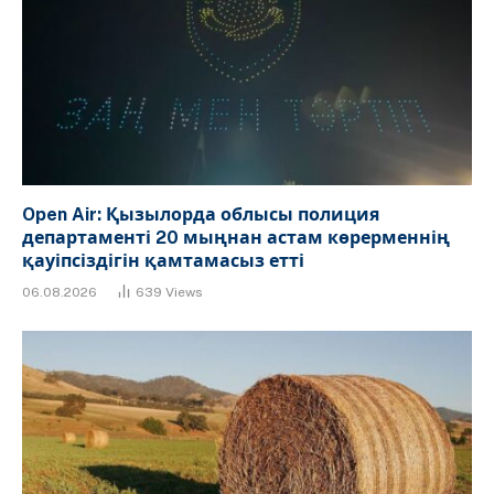
Open Air: Қызылорда облысы полиция
департаменті 20 мыңнан астам көрерменнің
қауіпсіздігін қамтамасыз етті
06.08.2026
639
Views