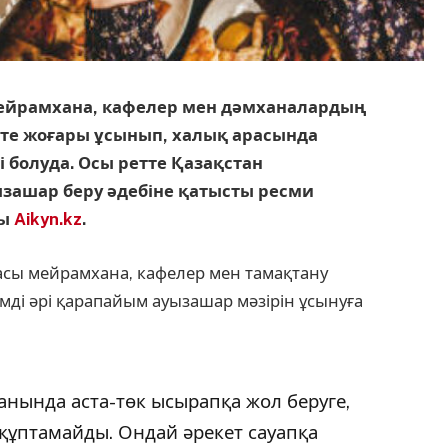
р мейрамхана, кафелер мен дәмханалардың
өте жоғары ұсынып, халық арасында
і болуда. Осы ретте Қазақстан
зашар беру әдебіне қатысты ресми
ды
Aikyn.kz
.
сы мейрамхана, кафелер мен тамақтану
ді әрі қарапайым ауызашар мәзірін ұсынуға
қанында аста-төк ысырапқа жол беруге,
 құптамайды. Ондай әрекет сауапқа