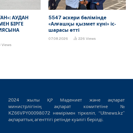
АН»: АУДАН
5547 әскери бөлімінде
МЕН БІРГЕ
«Алғашқы қызмет күні» іс-
ИЯСЫНА
шарасы өтті
07.08.2026
226
Views
3
Views
2024 жылы ҚР Мәдениет және ақпарат
министрлігінің ақпарат комитетіне №
KZ66VPY00098072 нөмірімен тіркеліп, “Ultnews.kz”
ақпараттық агенттігі ретінде куәлігі берілді.