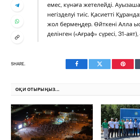
емес, күнәға жетелейді. Ауыза
негізделуі тиіс. Қасиетті Құранд
жол бермеңдер. Өйткені Алла ы
делінген («Ағраф» сүресі, 31-аят)
SHARE.
Facebook
Twitter
Pinteres
ОҚИ ОТЫРЫҢЫЗ...