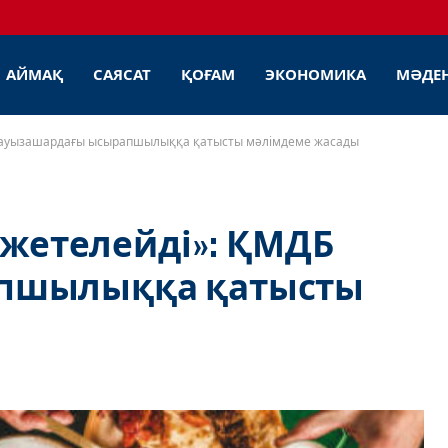
АЙМАҚ
САЯСАТ
ҚОҒАМ
ЭКОНОМИКА
МӘДЕ
ДБ ауызашардағы ысырапшылыққа қатысты мәлімдеме жасады
 жетелейді»: ҚМДБ
пшылыққа қатысты