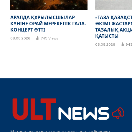
АРАЛДА ҚҰРЫЛЫСШЫЛАР
«ТАЗА ҚАЗАҚСТ
КҮНІНЕ ОРАЙ МЕРЕКЕЛІК ГАЛА-
ӘКІМІ ЖАСТАР
КОНЦЕРТ ӨТТІ
ТАЗАЛЫҚ АКЦ
ҚАТЫСТЫ
08.08.2026
745
Views
08.08.2026
94
Материалдар мен ақпараттарды портал брендін