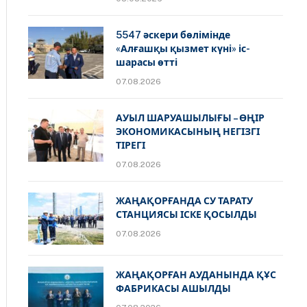
5547 әскери бөлімінде
«Алғашқы қызмет күні» іс-
шарасы өтті
07.08.2026
АУЫЛ ШАРУАШЫЛЫҒЫ – ӨҢІР
ЭКОНОМИКАСЫНЫҢ НЕГІЗГІ
ТІРЕГІ
07.08.2026
ЖАҢАҚОРҒАНДА СУ ТАРАТУ
СТАНЦИЯСЫ ІСКЕ ҚОСЫЛДЫ
07.08.2026
ЖАҢАҚОРҒАН АУДАНЫНДА ҚҰС
ФАБРИКАСЫ АШЫЛДЫ