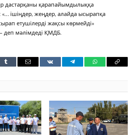
шар дастарқаны қарапайымдылыққа
а: «… ішіңдер, жеңдер, алайда ысырапқа
сырап етушілерді жақсы көрмейді»
, – деп мәлімдеді ҚМДБ.
t
Tumblr
Email
VKontakte
Telegram
WhatsApp
Copy
Link