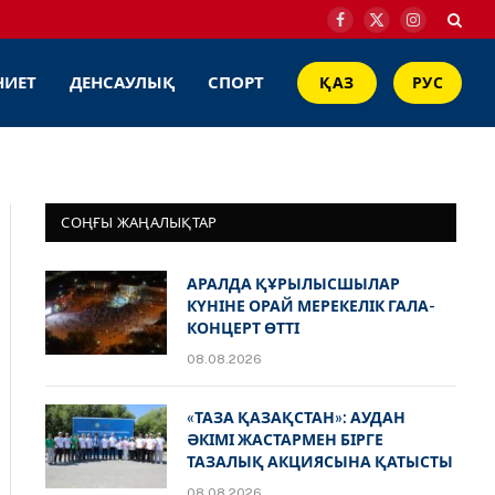
Facebook
X
Instagram
(Twitter)
НИЕТ
ДЕНСАУЛЫҚ
СПОРТ
ҚАЗ
РУС
СОҢҒЫ ЖАҢАЛЫҚТАР
АРАЛДА ҚҰРЫЛЫСШЫЛАР
КҮНІНЕ ОРАЙ МЕРЕКЕЛІК ГАЛА-
КОНЦЕРТ ӨТТІ
08.08.2026
«ТАЗА ҚАЗАҚСТАН»: АУДАН
ӘКІМІ ЖАСТАРМЕН БІРГЕ
ТАЗАЛЫҚ АКЦИЯСЫНА ҚАТЫСТЫ
08.08.2026