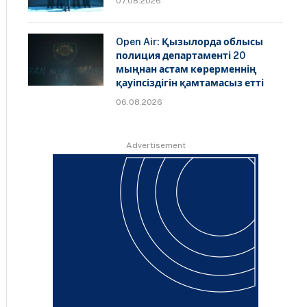
07.08.2026
Open Air: Қызылорда облысы
полиция департаменті 20
мыңнан астам көрерменнің
қауіпсіздігін қамтамасыз етті
06.08.2026
Advertisement