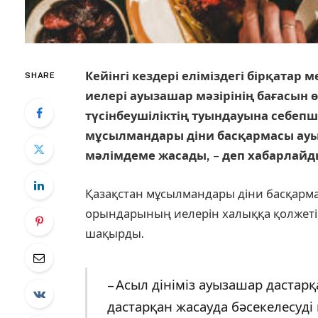
Кейінгі кездері еліміздегі бірқата
SHARE
иелері ауызашар мәзірінің бағасын 
түсінбеушіліктің туындауына себепш
мұсылмандары діни басқармасы ауы
мәлімдеме жасады,
–
деп хабарлай
Қазақстан мұсылмандары діни басқарма
орындарының иелерін халыққа қолжетім
шақырды.
– Асыл дініміз ауызашар дастар
дастарқан жасауда бәсекелесуді