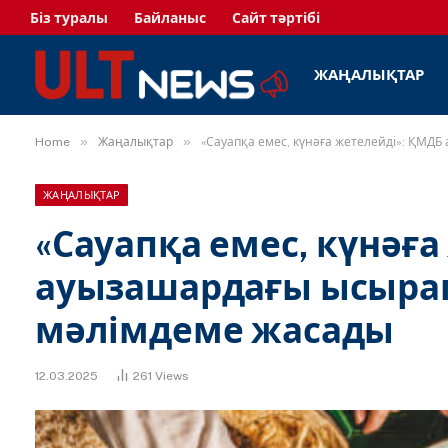
Біз туралы
Байланыс
Сайт тәртібі
ЖАҢАЛЫҚТАР
»
»
Home
Жаңалықтар
«Сауапқа емес, күнәға жетелейді»: ҚМ
ЖАҢАЛЫҚТАР
«Сауапқа емес, күнәға
ауызашардағы ысыра
мәлімдеме жасады
12.03.2025
261
Views