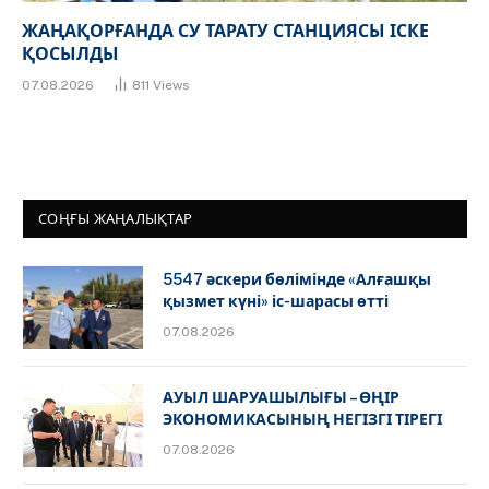
ЖАҢАҚОРҒАНДА СУ ТАРАТУ СТАНЦИЯСЫ ІСКЕ
ҚОСЫЛДЫ
07.08.2026
811
Views
СОҢҒЫ ЖАҢАЛЫҚТАР
5547 әскери бөлімінде «Алғашқы
қызмет күні» іс-шарасы өтті
07.08.2026
АУЫЛ ШАРУАШЫЛЫҒЫ – ӨҢІР
ЭКОНОМИКАСЫНЫҢ НЕГІЗГІ ТІРЕГІ
07.08.2026