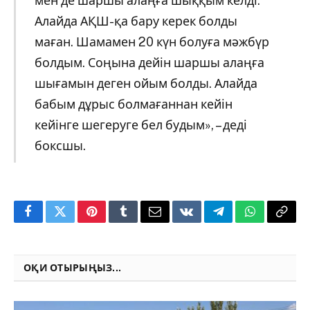
мен де шаршы алаңға шыққым келді.
Алайда АҚШ-қа бару керек болды
маған. Шамамен 20 күн болуға мәжбүр
болдым. Соңына дейін шаршы алаңға
шығамын деген ойым болды. Алайда
бабым дұрыс болмағаннан кейін
кейінге шегеруге бел будым», – деді
боксшы.
Facebook
Twitter
Pinterest
Tumblr
Email
VKontakte
Telegram
WhatsApp
Copy
Link
ОҚИ ОТЫРЫҢЫЗ...