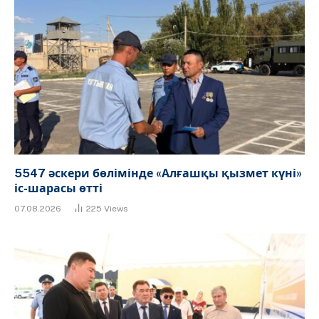
5547 әскери бөлімінде «Алғашқы қызмет күні»
іс-шарасы өтті
07.08.2026
225
Views