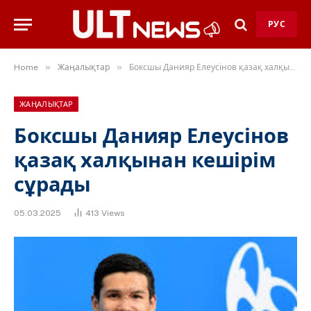
РУС
»
»
Home
Жаңалықтар
Боксшы Данияр Елеусінов қазақ халқынан кешірім сұрады
ЖАҢАЛЫҚТАР
Боксшы Данияр Елеусінов
қазақ халқынан кешірім
сұрады
05.03.2025
413
Views