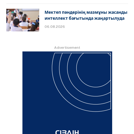
Мектеп пәндерінің мазмұны жасанды
интеллект бағытында жаңартылуда
06.08.2026
Advertisement