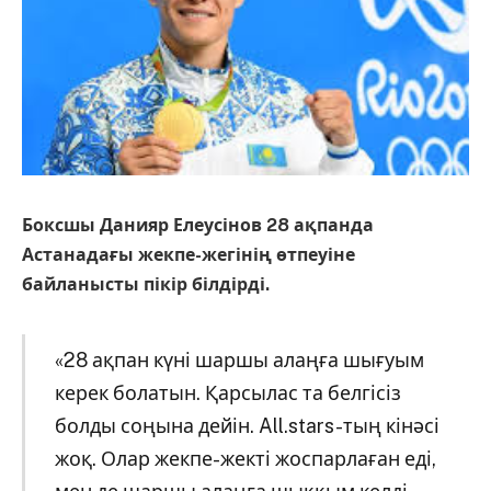
Боксшы Данияр Елеусінов 28 ақпанда
Астанадағы жекпе-жегінің өтпеуіне
байланысты пікір білдірді.
«28 ақпан күні шаршы алаңға шығуым
керек болатын. Қарсылас та белгісіз
болды соңына дейін. All.stars-тың кінәсі
жоқ. Олар жекпе-жекті жоспарлаған еді,