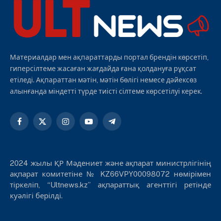
Материалдар мен ақпараттарды портал брендін көрсетіп,
гиперсілтеме жасаған жағдайда ғана қолдануға рұқсат
етіледі. Ақпараттан мәтін, мәтін бөлігі немесе дәйексөз
алынғанда міндетті түрде тиісті сілтеме көрсетілуі керек.
Facebook
X
Instagram
YouTube
Telegram
(Twitter)
2024 жылы ҚР Мәдениет және ақпарат министрлігінің
ақпарат комитетіне № KZ66VPY00098072 нөмірімен
тіркеліп, “Ultnews.kz” ақпараттық агенттігі ретінде
куәлігі берілді.