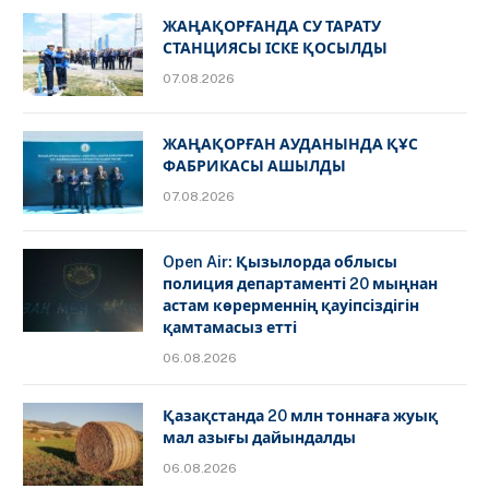
ЖАҢАҚОРҒАНДА СУ ТАРАТУ
СТАНЦИЯСЫ ІСКЕ ҚОСЫЛДЫ
07.08.2026
ЖАҢАҚОРҒАН АУДАНЫНДА ҚҰС
ФАБРИКАСЫ АШЫЛДЫ
07.08.2026
Open Air: Қызылорда облысы
полиция департаменті 20 мыңнан
астам көрерменнің қауіпсіздігін
қамтамасыз етті
06.08.2026
Қазақстанда 20 млн тоннаға жуық
мал азығы дайындалды
06.08.2026