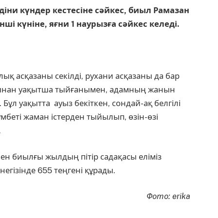
діни күндер кестесіне сәйкес, биыл Рамазан
ші күніне, яғни 1 наурызға сәйкес келеді.
қ асқазаны секілді, рухани асқазаны да бар
ынынан уақытша тыйғанымен, адамның жанын
і. Бұл уақытта ауыз бекіткен, сондай-ақ белгілі
мбеті жаман істерден тыйылып, өзін-өзі
.
мен биылғы жылдың пітір садақасы еліміз
егізінде 655 теңгені құрады.
Фото: erika