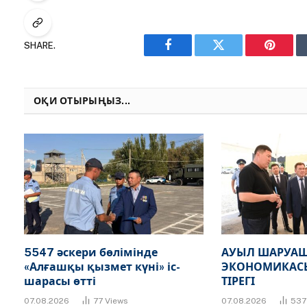
SHARE.
Facebook
Twitter
Pinteres
ОҚИ ОТЫРЫҢЫЗ...
5547 әскери бөлімінде
АУЫЛ ШАРУАШ
«Алғашқы қызмет күні» іс-
ЭКОНОМИКАСЫ
шарасы өтті
ТІРЕГІ
07.08.2026
77
Views
07.08.2026
53