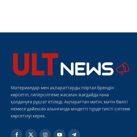
Материалдар мен ақпараттарды портал брендін
көрсетіп, гиперсілтеме жасаған жағдайда ғана
қолдануға рұқсат етіледі. Ақпараттан мәтін, мәтін бөлігі
немесе дәйексөз алынғанда міндетті түрде тиісті сілтеме
көрсетілуі керек.