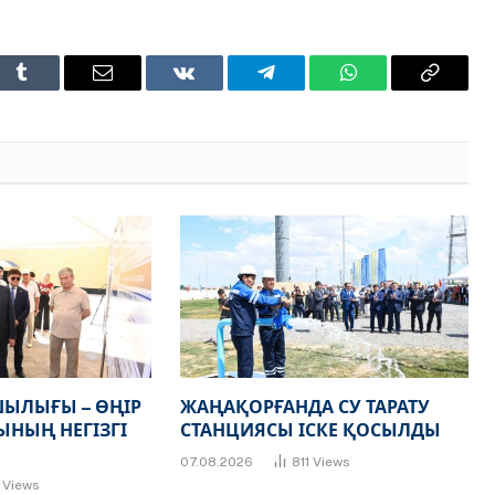
t
Tumblr
Email
VKontakte
Telegram
WhatsApp
Copy
Link
ЫЛЫҒЫ – ӨҢІР
ЖАҢАҚОРҒАНДА СУ ТАРАТУ
НЫҢ НЕГІЗГІ
СТАНЦИЯСЫ ІСКЕ ҚОСЫЛДЫ
07.08.2026
811
Views
7
Views