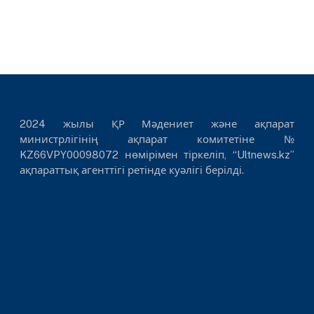
2024 жылы ҚР Мәдениет және ақпарат
министрлігінің ақпарат комитетіне №
KZ66VPY00098072 нөмірімен тіркеліп, “Ultnews.kz”
ақпараттық агенттігі ретінде куәлігі берілді.