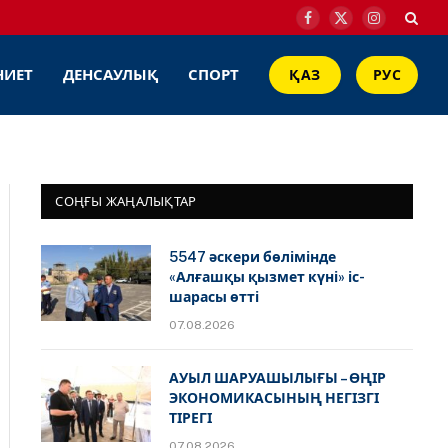
Facebook
X
Instagram
(Twitter)
НИЕТ
ДЕНСАУЛЫҚ
СПОРТ
ҚАЗ
РУС
СОҢҒЫ ЖАҢАЛЫҚТАР
5547 әскери бөлімінде
«Алғашқы қызмет күні» іс-
шарасы өтті
07.08.2026
АУЫЛ ШАРУАШЫЛЫҒЫ – ӨҢІР
ЭКОНОМИКАСЫНЫҢ НЕГІЗГІ
ТІРЕГІ
07.08.2026