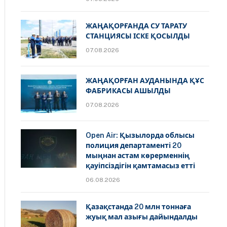
ЖАҢАҚОРҒАНДА СУ ТАРАТУ
СТАНЦИЯСЫ ІСКЕ ҚОСЫЛДЫ
07.08.2026
ЖАҢАҚОРҒАН АУДАНЫНДА ҚҰС
ФАБРИКАСЫ АШЫЛДЫ
07.08.2026
Open Air: Қызылорда облысы
полиция департаменті 20
мыңнан астам көрерменнің
қауіпсіздігін қамтамасыз етті
06.08.2026
Қазақстанда 20 млн тоннаға
жуық мал азығы дайындалды