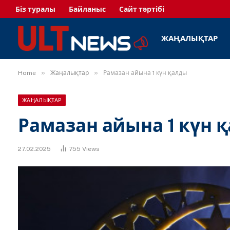
Біз туралы
Байланыс
Сайт тәртібі
ЖАҢАЛЫҚТАР
»
»
Home
Жаңалықтар
Рамазан айына 1 күн қалды
ЖАҢАЛЫҚТАР
Рамазан айына 1 күн 
27.02.2025
755
Views