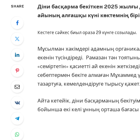
Діни басқарма бекіткен 2025 жылғы 
SHARE
айының алғашқы күні көктемнің бірін
Кестеге сәйкес биыл ораза 29 күнге созылады.
Мұсылман хакімдері адамның органикалы
екенін түсіндіреді. Рамазан тән тоят
«семіртетін» қасиетті ай екенін жеткізед
себептермен бекіте алмаған Мұхаммед ү
тазартуға, кемелдендіруге тырысу қажет
Айта кетейік, діни басқарманың бекітуі
бойынша екі келі ұнның орташа бағасы н