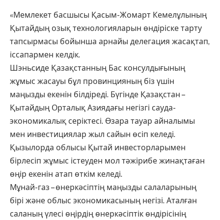
«Мемлекет басшысы Қасым-Жомарт Кемелұлының
Қытайдың озық технологияларын өндіріске тарту
тапсырмасы бойынша арнайы делегация жасақтап,
іссапармен келдік.
Шэньсиде Қазақстанның Бас консулдығының
жұмыс жасауы бұл провинцияның біз үшін
маңызды екенін білдіреді. Бүгінде Қазақстан –
Қытайдың Орталық Азиядағы негізгі сауда-
экономикалық серіктесі. Өзара тауар айналымы
мен инвестициялар жыл сайын өсіп келеді.
Қызылорда облысы Қытай инвесторларымен
бірлесіп жұмыс істеуден мол тәжірибе жинақтаған
өңір екенін атап өткім келеді.
Мұнай-газ – өнеркәсіптің маңызды салаларының
бірі және облыс экономикасының негізі. Аталған
саланың үлесі өңірдің өнеркәсіптік өндірісінің