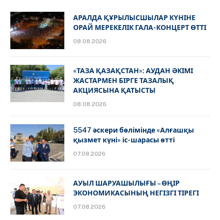
АРАЛДА ҚҰРЫЛЫСШЫЛАР КҮНІНЕ
ОРАЙ МЕРЕКЕЛІК ГАЛА-КОНЦЕРТ ӨТТІ
08.08.2026
«ТАЗА ҚАЗАҚСТАН»: АУДАН ӘКІМІ
ЖАСТАРМЕН БІРГЕ ТАЗАЛЫҚ
АКЦИЯСЫНА ҚАТЫСТЫ
08.08.2026
5547 әскери бөлімінде «Алғашқы
қызмет күні» іс-шарасы өтті
07.08.2026
АУЫЛ ШАРУАШЫЛЫҒЫ – ӨҢІР
ЭКОНОМИКАСЫНЫҢ НЕГІЗГІ ТІРЕГІ
07.08.2026