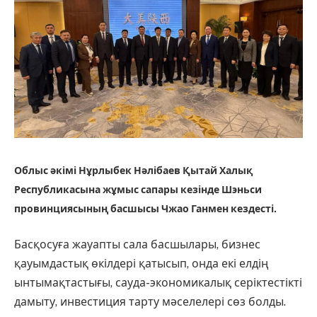
Облыс әкімі Нұрлыбек Нәлібаев Қытай Халық
Республикасына жұмыс сапары кезінде Шэньси
провинциясының басшысы Чжао Ганмен кездесті.
Басқосуға жауапты сала басшылары, бизнес
қауымдастық өкілдері қатысып, онда екі елдің
ынтымақтастығы, сауда-экономикалық серіктестікті
дамыту, инвестиция тарту мәселелері сөз болды.