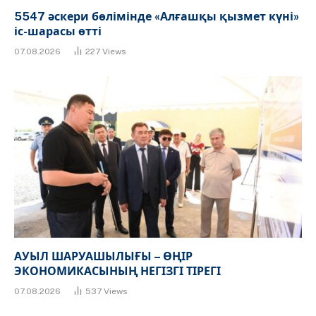
5547 әскери бөлімінде «Алғашқы қызмет күні»
іс-шарасы өтті
07.08.2026
227
Views
АУЫЛ ШАРУАШЫЛЫҒЫ – ӨҢІР
ЭКОНОМИКАСЫНЫҢ НЕГІЗГІ ТІРЕГІ
07.08.2026
537
Views