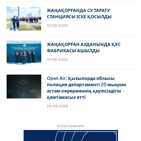
ЖАҢАҚОРҒАНДА СУ ТАРАТУ
СТАНЦИЯСЫ ІСКЕ ҚОСЫЛДЫ
07.08.2026
ЖАҢАҚОРҒАН АУДАНЫНДА ҚҰС
ФАБРИКАСЫ АШЫЛДЫ
07.08.2026
Open Air: Қызылорда облысы
полиция департаменті 20 мыңнан
астам көрерменнің қауіпсіздігін
қамтамасыз етті
06.08.2026
Advertisement