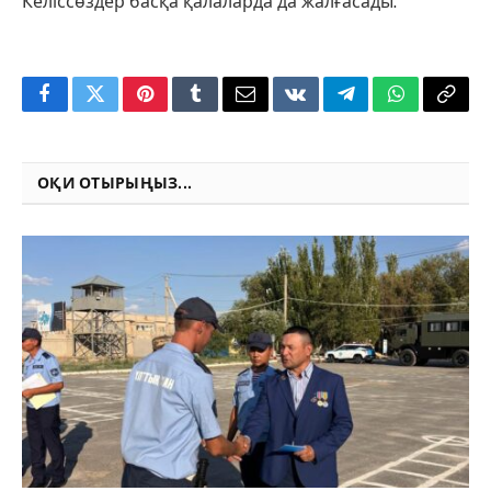
Келіссөздер басқа қалаларда да жалғасады.
Facebook
Twitter
Pinterest
Tumblr
Email
VKontakte
Telegram
WhatsApp
Copy
Link
ОҚИ ОТЫРЫҢЫЗ...