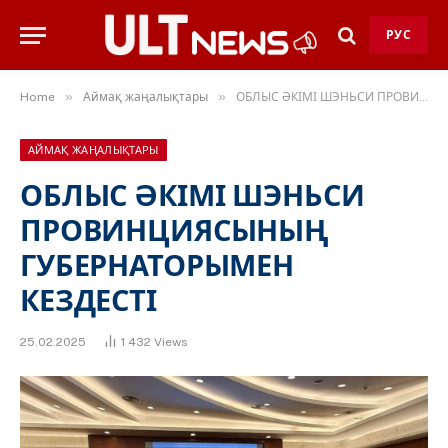
РУС
»
»
Home
Аймақ жаңалықтары
ОБЛЫС ӘКІМІ ШЭНЬСИ ПРОВИНЦИЯСЫНЫҢ ГУБЕРНАТОРЫМЕН КЕЗДЕСТІ
АЙМАҚ ЖАҢАЛЫҚТАРЫ
ОБЛЫС ӘКІМІ ШЭНЬСИ
ПРОВИНЦИЯСЫНЫҢ
ГУБЕРНАТОРЫМЕН
КЕЗДЕСТІ
25.02.2025
1 432
Views