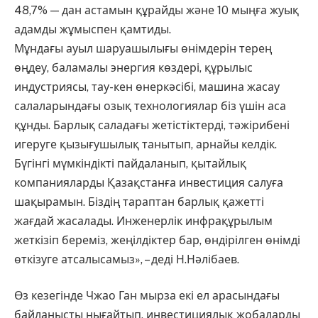
48,7% — дан астамын құрайды және 10 мыңға жуық
адамды жұмыспен қамтиды.
Мұндағы ауыл шаруашылығы өнімдерін терең
өңдеу, баламалы энергия көздері, құрылыс
индустриясы, тау-кен өнеркәсібі, машина жасау
салаларындағы озық технологиялар біз үшін аса
құнды. Барлық саладағы жетістіктерді, тәжірибені
игеруге қызығушылық танытып, арнайы келдік.
Бүгінгі мүмкіндікті пайдаланып, қытайлық
компанияларды Қазақстанға инвестиция салуға
шақырамын. Біздің тараптан барлық қажетті
жағдай жасалады. Инженерлік инфрақұрылым
жеткізіп береміз, жеңілдіктер бар, өндірілген өнімді
өткізуге атсалысамыз», – деді Н.Нәлібаев.
Өз кезегінде Чжао Ган мырза екі ел арасындағы
байланысты нығайтып, инвестициялық жобаларды