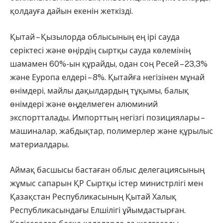
қолдауға дайын екенін жеткізді.
Қытай – Қызылорда облысының ең ірі сауда
серіктесі және өңірдің сыртқы сауда көлемінің
шамамен 60%-ын құрайды, одан соң Ресей – 23,3%
және Еуропа елдері – 8%. Қытайға негізінен мұнай
өнімдері, майлы дақылдардың тұқымы, балық
өнімдері және өңделмеген алюминий
экспортталады. Импорттың негізгі позициялары –
машиналар, жабдықтар, полимерлер және құрылыс
материалдары.
Аймақ басшысы бастаған облыс делегациясының
жұмыс сапарын ҚР Сыртқы істер министрлігі мен
Қазақстан Республикасының Қытай Халық
Республикасындағы Елшілігі ұйымдастырған.