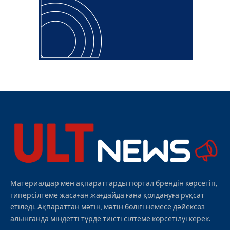
Материалдар мен ақпараттарды портал брендін көрсетіп,
гиперсілтеме жасаған жағдайда ғана қолдануға рұқсат
етіледі. Ақпараттан мәтін, мәтін бөлігі немесе дәйексөз
алынғанда міндетті түрде тиісті сілтеме көрсетілуі керек.