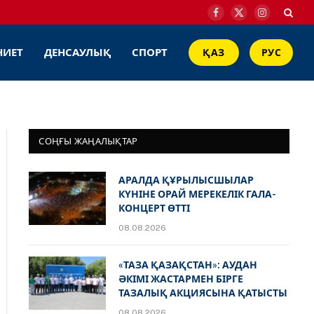
Facebook
X
Instagram
(Twitter)
НИЕТ
ДЕНСАУЛЫҚ
СПОРТ
ҚАЗ
РУС
СОҢҒЫ ЖАҢАЛЫҚТАР
АРАЛДА ҚҰРЫЛЫСШЫЛАР
КҮНІНЕ ОРАЙ МЕРЕКЕЛІК ГАЛА-
КОНЦЕРТ ӨТТІ
08.08.2026
«ТАЗА ҚАЗАҚСТАН»: АУДАН
ӘКІМІ ЖАСТАРМЕН БІРГЕ
ТАЗАЛЫҚ АКЦИЯСЫНА ҚАТЫСТЫ
08.08.2026