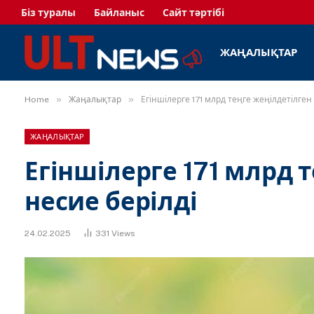
Біз туралы
Байланыс
Сайт тәртібі
ЖАҢАЛЫҚТАР
»
»
Home
Жаңалықтар
Егіншілерге 171 млрд теңге жеңілдетілген
ЖАҢАЛЫҚТАР
Егіншілерге 171 млрд 
несие берілді
24.02.2025
331
Views