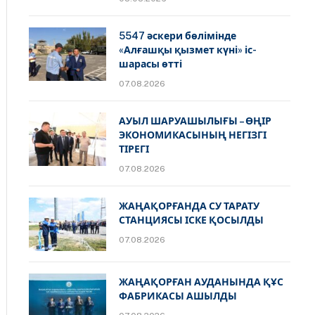
5547 әскери бөлімінде
«Алғашқы қызмет күні» іс-
шарасы өтті
07.08.2026
АУЫЛ ШАРУАШЫЛЫҒЫ – ӨҢІР
ЭКОНОМИКАСЫНЫҢ НЕГІЗГІ
ТІРЕГІ
07.08.2026
ЖАҢАҚОРҒАНДА СУ ТАРАТУ
СТАНЦИЯСЫ ІСКЕ ҚОСЫЛДЫ
07.08.2026
ЖАҢАҚОРҒАН АУДАНЫНДА ҚҰС
ФАБРИКАСЫ АШЫЛДЫ