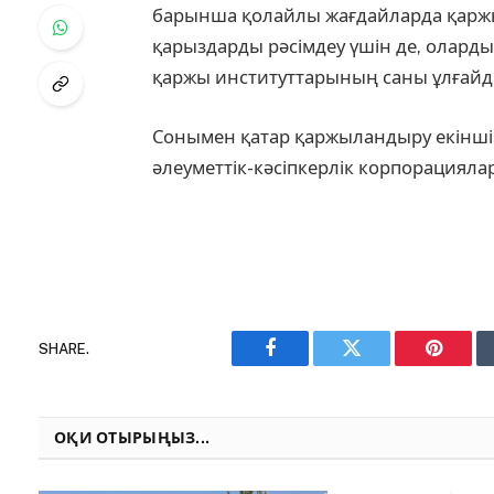
барынша қолайлы жағдайларда қаржы
қарыздарды рәсімдеу үшін де, оларды
қаржы институттарының саны ұлғайд
Сонымен қатар қаржыландыру екінші де
әлеуметтік-кәсіпкерлік корпорацияла
SHARE.
Facebook
Twitter
Pinteres
ОҚИ ОТЫРЫҢЫЗ...