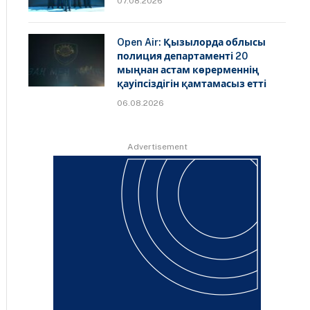
07.08.2026
Open Air: Қызылорда облысы
полиция департаменті 20
мыңнан астам көрерменнің
қауіпсіздігін қамтамасыз етті
06.08.2026
Advertisement