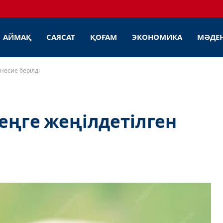
АЙМАҚ
САЯСАТ
ҚОҒАМ
ЭКОНОМИКА
МӘДЕ
 несие берілді
теңге жеңілдетілген