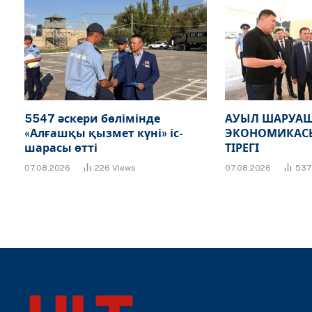
5547 әскери бөлімінде
АУЫЛ ШАРУАШ
«Алғашқы қызмет күні» іс-
ЭКОНОМИКАСЫ
шарасы өтті
ТІРЕГІ
07.08.2026
226
Views
07.08.2026
53