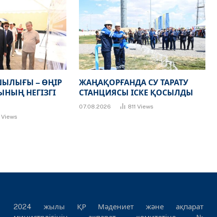
ЫЛЫҒЫ – ӨҢІР
ЖАҢАҚОРҒАНДА СУ ТАРАТУ
НЫҢ НЕГІЗГІ
СТАНЦИЯСЫ ІСКЕ ҚОСЫЛДЫ
07.08.2026
811
Views
7
Views
2024 жылы ҚР Мәдениет және ақпарат