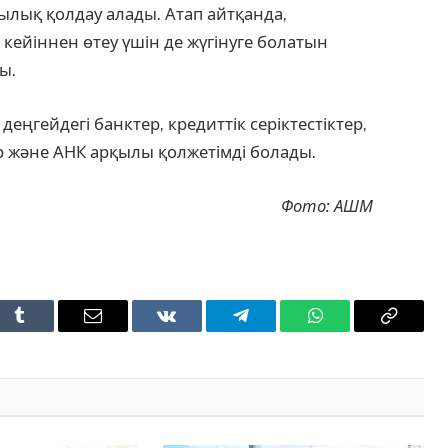
лық қолдау алады. Атап айтқанда,
 кейіннен өтеу үшін де жүгінуге болатын
ы.
ңгейдегі банктер, кредиттік серіктестіктер,
р және АНК арқылы қолжетімді болады.
Фото: АШМ
t
Tumblr
Email
VKontakte
Telegram
WhatsApp
Copy
Link