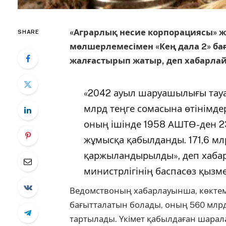
«Аграрлық несие корпорациясы» ж
SHARE
мөлшерлемесімен «Кең дала 2» 
жалғастырып жатыр, деп хабарла
«2042 ауыл шаруашылығы тау
млрд теңге сомасына өтінімд
оның ішінде 1958 АШТӨ-ден 23
жұмысқа қабылданды. 171,6 м
қаржыландырылды», деп хаб
министрлігінің баспасөз қызме
Ведомствоның хабарлауынша, көктемг
бағытталатын болады, оның 560 млрд
тартылады. Үкімет қабылдаған шарал