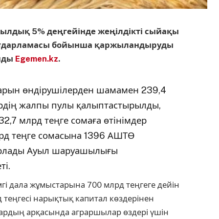
ылдық 5% деңгейінде жеңілдікті сыйақы
бағдарламасы бойынша қаржыландыруды
йды
Egemen.kz
.
арын өндірушілерден шамамен 239,4
ердің жалпы пулы қалыптастырылды,
2,7 млрд теңге сомаға өтінімдер
лрд теңге сомасына 1396 АШТӨ
арлады Ауыл шаруашылығы
ті.
і дала жұмыстарына 700 млрд теңгеге дейін
 теңгесі нарықтық капитал көздерінен
ардың арқасында аграршылар өздері үшін