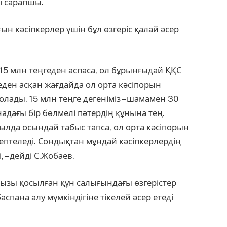
ді сарапшы.
ғын кәсіпкерлер үшін бұл өзгеріс қалай әсер
15 млн теңгеден аспаса, ол бұрынғыдай ҚҚС
еден асқан жағдайда ол орта кәсіпорын
болады. 15 млн теңге дегеніміз – шамамен 30
надағы бір бөлмелі пәтердің құнына тең.
жылда осындай табыс тапса, ол орта кәсіпорын
септеледі. Сондықтан мұн­дай кәсіпкерлердің
, – дейді С.Жобаев.
ызы қосылған құн салығындағы өзгерістер
спана алу мүмкіндігі­не тікелей әсер етеді