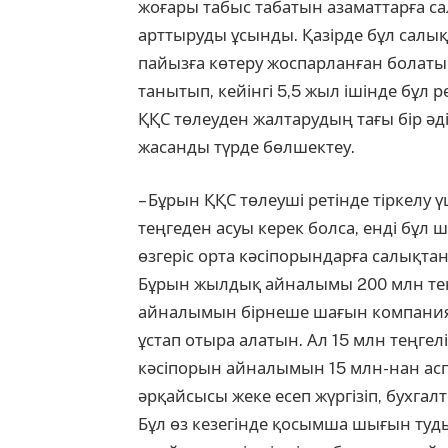
жоғары табыс таба­тын азаматтарға с
арттыруды ұсынды. Қазірде бұл салық 
пайызға көтеру жоспарланған болатын
танытып, кейінгі 5,5 жыл ішінде бұл 
ҚҚС төлеуден жалтарудың тағы бір әд
жасанды түрде бөлшектеу.
– Бұрын ҚҚС төлеуші ретінде тіркел
теңгеден асуы керек болса, енді бұл ш
өзгеріс орта кәсіпорындарға салықтан 
Бұрын жылдық айналымы 200 млн тең
айналымын бірнеше шағын компанияғ
ұстап отыра алатын. Ал 15 млн теңгелік
кәсіпорын айналымын 15 млн-нан асп
әрқайсысы жеке есеп жүргізіп, бухгал
Бұл өз кезегінде қосым­ша шығын туд