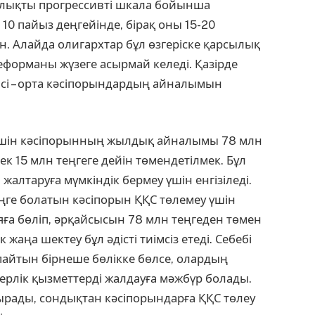
алықты про­грессивті шкала бойынша
10 пайыз деңгейінде, бірақ оны 15-20
. Алайда олигархтар бұл өзгеріске қарсылық
реформаны жүзеге асырмай келеді. Қазірде
ісі – орта кәсіпорындардың айналымын
у үшін кәсіп­орынның жылдық айналымы 78 млн
ек 15 млн теңгеге дейін төмендетілмек. Бұл
жалтаруға мүмкіндік бермеу үшін енгізіледі.
ге болатын кәсіпорын ҚҚС төлемеу үшін
а бөліп, әрқайсысын 78 млн теңгеден төмен
 жаңа шектеу бұл әдісті тиімсіз етеді. Себебі
айтын бірнеше бөлікке бөлсе, олардың
терлік қызметтерді жалдауға мәжбүр болады.
ырады, сондық­тан кәсіпорындарға ҚҚС төлеу