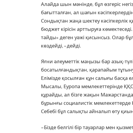
Алайда шын мәнінде, бұл өзгеріс негі
бағытталған, ал шағын кәсіпкерлерді
Сондықтан жаңа шектеу кәсіпкерлік қ
бюджет кірісін арттыру­ға көмектеседі
тайд­ы» деген уәжі қисынсыз. Олар бұ
көздейді, – дейді.
Яғни әлеуметтік маңызы бар азық-түл
босатылғандықтан, қарапайым тұтыну
Елімізде қосылған құн салығы басқа е
Мысалы, Еуропа мемлекеттерінде ҚҚС
құрайды, ал бізге жақын Мажарстанда 
бұрынғы социалистік мемлекеттерде 
Себебі бұл салықты айналып өту қиын, 
– Бізде белгілі бір тауарлар мен қыз