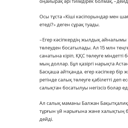
оңайырақ әрі тиімдірек болмақ, – дей
Осы тұста «Кіші кәсіп­орын­дар мен ша
етеді?» деген сұрақ туады.
– Егер кәсіпкердің жылдық айналымы 
төлеуден босатылады. Ал 15 млн теңг
санатына кіріп, ҚҚС төлеуге міндетті 
мың доллар. Бұл қазіргі нарықта Аста
Басқаша айтқанда, егер кәсіпкер бір 
ретінде салық төлеуге қабілетті деп е
салықтан босатылуы негізсіз болар еді
Ал салық маманы Балжан Бақытқалиқ
тұр­ғын үй нарығына және халық­тың ба
дейді.