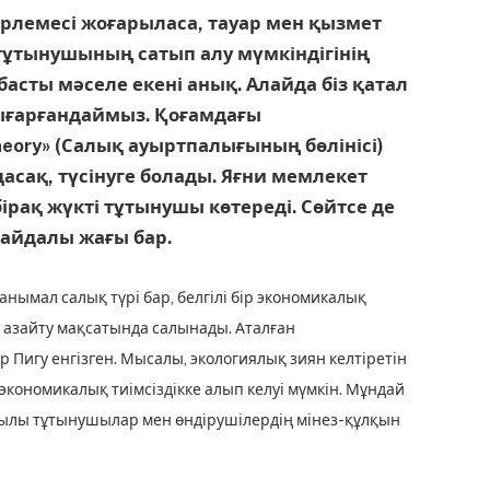
рлемесі жоғарыласа, тауар мен қызмет
ұтынушының сатып алу мүмкіндігінің
асты мәселе екені анық. Алайда біз қатал
шығарғандаймыз. Қоғамдағы
eory» (Салық ауыртпалығының бөлінісі)
асақ, түсінуге болады. Яғни мемлекет
бірақ жүкті тұтынушы көтереді. Сөйтсе де
пайдалы жағы бар.
танымал салық түрі бар, белгілі бір экономикалық
і азайту мақсатын­да салынады. Аталған
Пигу енгізген. Мысалы, экологиялық зиян келтіретін
экономика­лық тиімсіздікке алып келуі мүмкін. Мұндай
рқылы тұтынушылар мен өндірушілердің мінез-құлқын