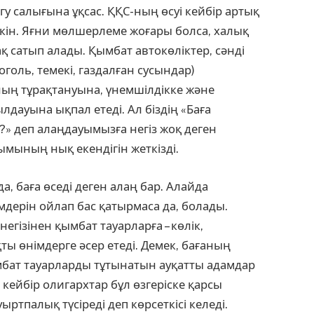
у салығына ұқсас. ҚҚС-ның өсуі кейбір артық
мкін. Яғни мөлшерлеме жоғары болса, халық
қ сатып алады. Қымбат автокөліктер, сәнді
голь, темекі, газ­дал­ған сусындар)
ның тұрақтануына, үнем­шілдікке және
ауына ықпал етеді. Ал біздің «Баға
?» деп алаңдауымыз­ға негіз жоқ деген
мының нық екендігін жеткізді.
, баға өседі деген алаң бар. Алайда
мдерін ойлап бас қатырмаса да, болады.
гізінен қымбат тауар­лар­ға – көлік,
ты өнімдерге әсер етеді. Демек, бағаның
бат та­уар­ларды тұтынатын ауқат­ты адамдар
 кейбір оли­гархтар бұл өзгеріске қарсы
тпалық түсіреді деп көрсеткісі келеді.