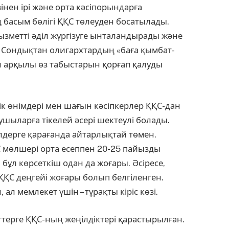
зінен ірі және орта кәсіпорындарға
ң басым бөлігі ҚҚС төлеуден босатылады.
ызметті әділ жүргізуге ынталандырады және
. Сондық­тан оли­гархтардың «баға қымбат­
л арқылы өз табыстарын қор­ғап қалуды
ік өнімдері мен шағын кәсіпкерлер ҚҚС-дан
шыларға тікелей әсері шектеулі болады.
лдерге қарағанда айтарлық­тай төмен.
 мөлшері орта есеппен 20-25 пайызды
бұл көрсеткіш одан да жоғары. Әсіресе,
ҚҚС деңгейі жоғары болып белгіленген.
ал мемлекет үшін – тұрақты кіріс көзі.
меттерге ҚҚС-ның жеңілдіктері қарастырылған.