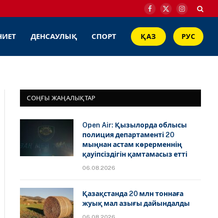
Facebook
X
Instagram
(Twitter)
НИЕТ
ДЕНСАУЛЫҚ
СПОРТ
ҚАЗ
РУС
СОҢҒЫ ЖАҢАЛЫҚТАР
Open Air: Қызылорда облысы
полиция департаменті 20
мыңнан астам көрерменнің
қауіпсіздігін қамтамасыз етті
06.08.2026
Қазақстанда 20 млн тоннаға
жуық мал азығы дайындалды
06.08.2026