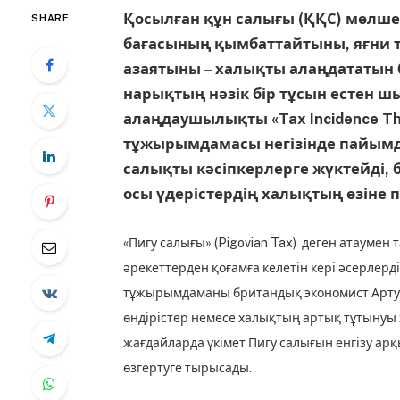
Қосылған құн салығы (ҚҚС) мөлше
SHARE
бағасының қымбаттайтыны, яғни т
азая­тыны – халықты алаңдататын б
нарықтың нәзік бір тұсын естен 
алаңдаушылықты «Tax Incidence Th
тұжырымдамасы негізінде па­йым­д
салықты кәсіп­керлерге жүктейді, 
осы үдерістердің халықтың өзіне 
«Пигу салығы» (Pigovian Tax) деген атаумен 
әрекеттерден қоғамға келетін кері әсерлерд
тұжырымдаманы британдық экономист Артур 
өндірістер немесе халық­тың артық тұтынуы 
жағдайларда үкімет Пигу салығын енгізу а
өзгертуге тырысады.