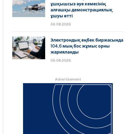
ұшқышсыз әуе кемесінің
алғашқы демонстрациялық
ұшуы өтті
06.08.2026
Электрондық еңбек биржасында
104,6 мың бос жұмыс орны
жарияланды
06.08.2026
Advertisement