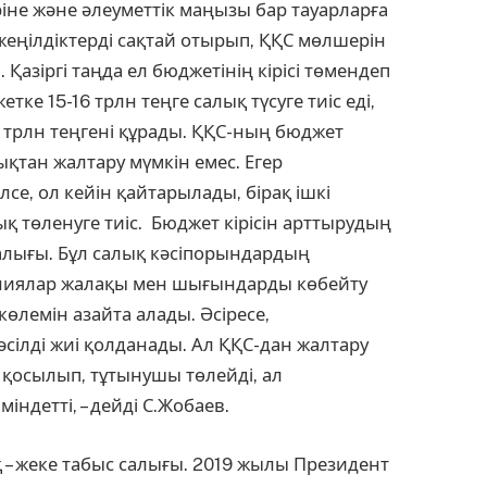
не және әлеуметтік маңызы бар тауарларға
жеңілдіктерді сақтай отырып, ҚҚС мөлшерін
. Қазіргі таңда ел бюджеті­нің кірісі төмендеп
ке 15-16 трлн теңге салық түсуге тиіс еді,
2 трлн теңгені құрады. ҚҚС-ның бюджет
лықтан жалтару мүмкін емес. Егер
се, ол кейін қайтарыла­ды, бірақ ішкі
 төленуге тиіс. Бюджет кірісін арттырудың
с салығы. Бұл салық кәсіпорындардың
ниялар жалақы мен шығындарды көбейту
өлемін азайта алады. Әсіресе,
сілді жиі қолданады. Ал ҚҚС-дан жалтару
на қосылып, тұтынушы төлейді, ал
ндетті, – дейді С.Жобаев.
 – жеке табыс салығы. 2019 жылы Пре­зидент