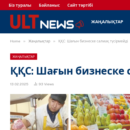
Біз туралы
Байланыс
Сайт тәртібі
ЖАҢАЛЫҚТАР
»
»
Home
Жаңалықтар
ҚҚС: Шағын бизнеске салмақ түсірмейді
ЖАҢАЛЫҚТАР
ҚҚС: Шағын бизнеске 
13.02.2025
93
Views