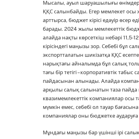
Мысалы, ауыл шаруашылығы өнімдері
ҚҚС салынбайды. Егер мемлекет осы 
арттырса, бюджет кірісі едәуір өсер еді
барады. 2024 жылы мемлекеттік бюджет
алайда нақты көрсеткіш небәрі 11,5-1
кірісіндегі маңызы зор. Себебі бұл са
экспортталатын шикізатқа ҚҚС есептел
нарықтағы айналымда бұл салық толық
тағы бір тетігі – корпоративтік табы
пайдасынан алынады. Алайда компа
арқылы салық салынатын таза пайда к
квазимемлекеттік компаниялар осы тә
мүмкін емес, себебі ол тауар бағасы­
компаниялар оны бюджетке аударуға мі
Мұндағы маңызы бар үшінші ірі салық