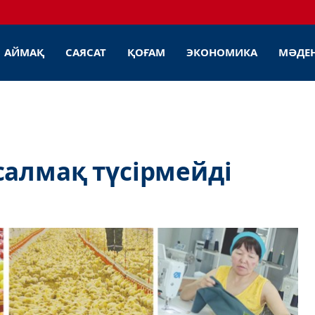
АЙМАҚ
САЯСАТ
ҚОҒАМ
ЭКОНОМИКА
МӘДЕ
салмақ түсірмейді