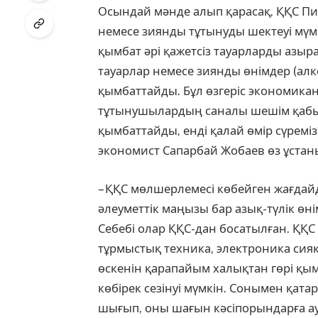
Осындай мәнде алып қарасақ, ҚҚС Пиг
немесе зиянды тұтыну­ды шектеуі мү
қымбат әрі қажетсіз тауарларды азыра
тауарлар немесе зиянды өнім­дер (алко
қымбаттай­ды. Бұл өзгеріс экономика
тұтынушылардың саналы шешім қабылд
қымбаттайды, енді қалай өмір сүреміз
экономист Сапарбай Жобаев өз ұстаны
– ҚҚС мөлшерлемесі көбейген жағдайда
әлеуметтік маңызы бар азық-түлік өні
Себебі олар ҚҚС-дан босатылған. ҚҚС не
тұрмыстық техника, электроника сияқ
өскенін қарапайым халықтан гөрі қым
көбірек сезінуі мүм­кін. Сонымен қатар
шығып, оны шағын кәсіпорындарға ауыр