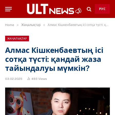
РУС
»
»
Home
Жаңалықтар
Алмас Кішкенбаевтың ісі сотқа түсті: қандай жаза тайындалуы мүмкін?
ЖАҢАЛЫҚТАР
Алмас Кішкенбаевтың ісі
сотқа түсті: қандай жаза
тайындалуы мүмкін?
03.02.2025
493
Views