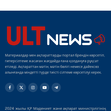
Материалдар мен ақпараттарды портал брендін көрсетіп,
гиперсілтеме жасаған жағдайда ғана қолдануға рұқсат
етіледі. Ақпараттан мәтін, мәтін бөлігі немесе дәйексөз
алынғанда міндетті түрде тиісті сілтеме көрсетілуі керек.
Facebook
X
Instagram
YouTube
Telegram
(Twitter)
2024 жылы ҚР Мәдениет және ақпарат министрлігінің