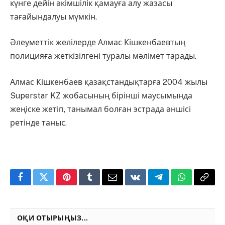
күнге дейін әкімшілік қамауға алу жазасы
тағайындалуы мүмкін.
Әлеуметтік желілерде Алмас Кішкенбаевтың
полицияға жеткізілгені туралы мәлімет тарады.
Алмас Кішкенбаев қазақстандықтарға 2004 жылы
Superstar KZ жобасының бірінші маусымында
жеңіске жетіп, танымал болған эстрада әншісі
ретінде таныс.
Facebook
Twitter
Pinterest
Tumblr
Email
VKontakte
Telegram
WhatsApp
Copy
Link
ОҚИ ОТЫРЫҢЫЗ...