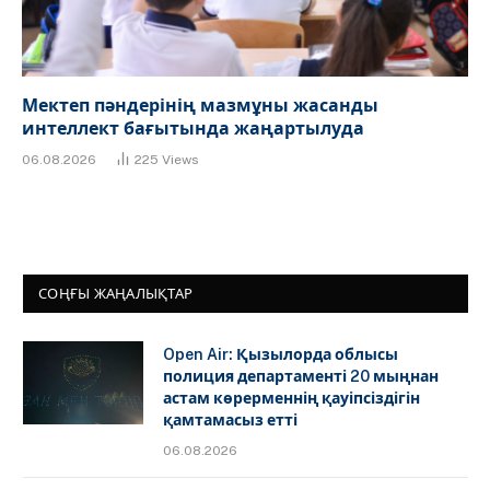
Мектеп пәндерінің мазмұны жасанды
интеллект бағытында жаңартылуда
06.08.2026
225
Views
СОҢҒЫ ЖАҢАЛЫҚТАР
Open Air: Қызылорда облысы
полиция департаменті 20 мыңнан
астам көрерменнің қауіпсіздігін
қамтамасыз етті
06.08.2026