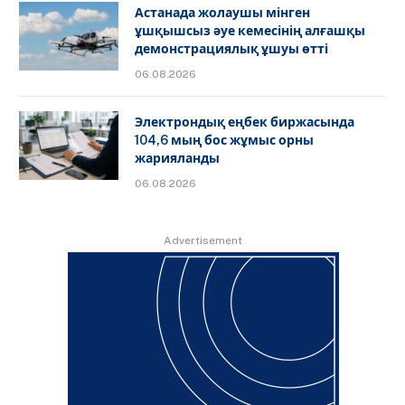
Астанада жолаушы мінген
ұшқышсыз әуе кемесінің алғашқы
демонстрациялық ұшуы өтті
06.08.2026
Электрондық еңбек биржасында
104,6 мың бос жұмыс орны
жарияланды
06.08.2026
Advertisement