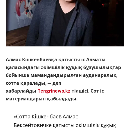
Алмас Кішкенбаевқа қатысты іс Алматы
қаласындағы әкімшілік құқық бұзушылықтар
бойынша мамандандырылған ауданаралық
сотта қаралады, — деп
хабарлайды
Tengrinews.kz
тілшісі. Сот іс
материалдарын қабылдады.
«Сотта Кішкенбаев Алмас
Бексейтовичке қатысты әкімшілік құқық