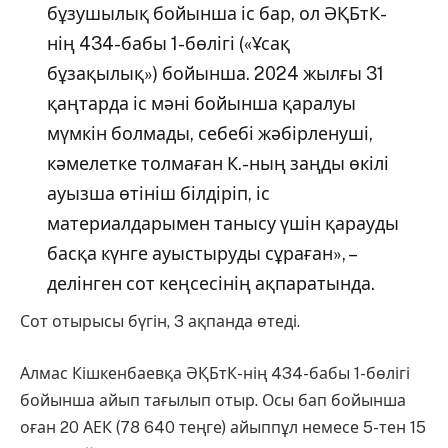
бұзушылық бойынша іс бар, ол ӘҚБтК-
нің 434-бабы 1-бөлігі («Ұсақ
бұзақылық») бойынша. 2024 жылғы 31
қаңтарда іс мәні бойынша қаралуы
мүмкін болмады, себебі жәбірленуші,
кәмелетке толмаған К.-ның заңды өкілі
ауызша өтініш білдіріп, іс
материалдарымен танысу үшін қарауды
басқа күнге ауыстыруды сұраған», –
делінген сот кеңсесінің ақпаратында.
Сот отырысы бүгін, 3 ақпанда өтеді.
Алмас Кішкенбаевқа ӘҚБтК-нің 434-бабы 1-бөлігі
бойынша айып тағылып отыр. Осы бап бойынша
оған 20 АЕК (78 640 теңге) айыппұл немесе 5-тен 15