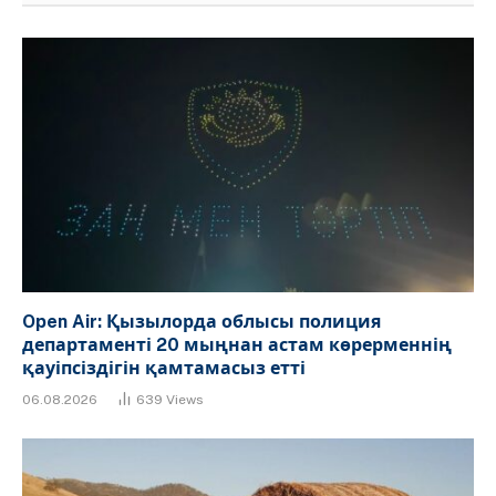
Open Air: Қызылорда облысы полиция
департаменті 20 мыңнан астам көрерменнің
қауіпсіздігін қамтамасыз етті
06.08.2026
639
Views