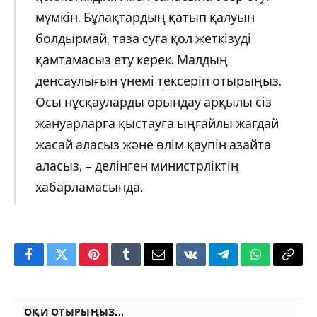
мүмкін. Бұлақтардың қатып қалуын
болдырмай, таза суға қол жеткізуді
қамтамасыз ету керек. Малдың
денсаулығын үнемі тексеріп отырыңыз.
Осы нұсқауларды орындау арқылы сіз
жануарларға қыстауға ыңғайлы жағдай
жасай аласыз және өлім қаупін азайта
аласыз, – делінген министрліктің
хабарламасында.
Facebook
Twitter
Pinterest
Tumblr
Email
VKontakte
Telegram
WhatsApp
Copy
Link
ОҚИ ОТЫРЫҢЫЗ...