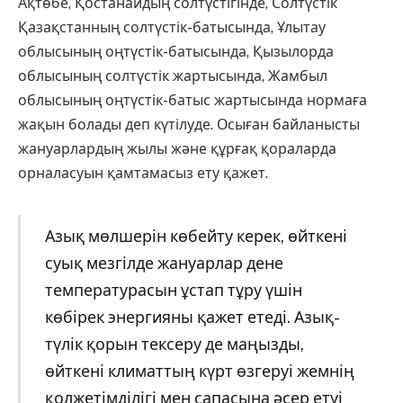
Ақтөбе, Қостанайдың солтүстігінде, Солтүстік
Қазақстанның солтүстік-батысында, Ұлытау
облысының оңтүстік-батысында, Қызылорда
облысының солтүстік жартысында, Жамбыл
облысының оңтүстік-батыс жартысында нормаға
жақын болады деп күтілуде. Осыған байланысты
жануарлардың жылы және құрғақ қораларда
орналасуын қамтамасыз ету қажет.
Азық мөлшерін көбейту керек, өйткені
суық мезгілде жануарлар дене
температурасын ұстап тұру үшін
көбірек энергияны қажет етеді. Азық-
түлік қорын тексеру де маңызды,
өйткені климаттың күрт өзгеруі жемнің
қолжетімділігі мен сапасына әсер етуі