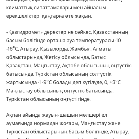
климаттық сипаттамалары мен айналым
ерекшеліктері қаңтарға өте жақын.
«Қазгидромет» деректеріне сәйкес, Қазақстанның
басым бөлігінде орташа ауа температурасы -10
-16°С, Атырау, Қызылорда, Жамбыл, Алматы
облыстарында, Жетісу облысында, Батыс
Қазақстан, Маңғыстау, Ақтөбе облысының оңтүстік-
батысында, Түркістан облысының солтүстік
жартысында -1 -9°С болады деп күтілуде, 0, +3°С
Маңғыстау облысының оңтүстік-батысында,
Түркістан облысының оңтүстігінде.
Ақпан айында жауын-шашын мөлшері ел
аумағында нормадан жоғары, Маңғыстау және
Түркістан облыстарының басым бөлігінде, Атырау,