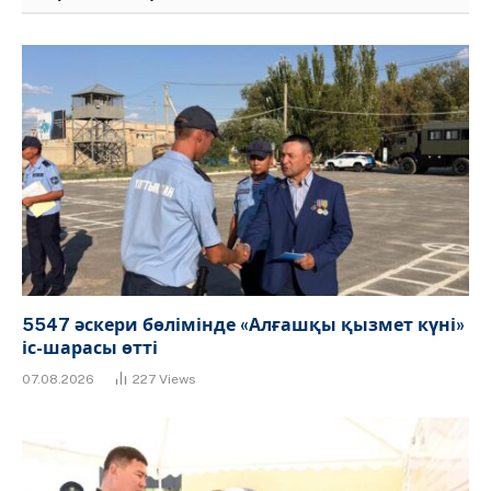
5547 әскери бөлімінде «Алғашқы қызмет күні»
іс-шарасы өтті
07.08.2026
227
Views