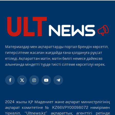
Материалдар мен ақпараттарды портал брендін көрсетіп,
гиперсілтеме жасаған жағдайда ғана қолдануға рұқсат
етіледі. Ақпараттан мәтін, мәтін бөлігі немесе дәйексөз
алынғанда міндетті түрде тиісті сілтеме көрсетілуі керек.
Facebook
X
Instagram
YouTube
Telegram
(Twitter)
2024 жылы ҚР Мәдениет және ақпарат министрлігінің
ақпарат комитетіне № KZ66VPY00098072 нөмірімен
тіркеліп, “Ultnews.kz” ақпараттық агенттігі ретінде