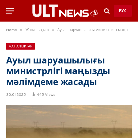
РУС
»
»
Home
Жаңалықтар
Ауыл шаруашылығы министрлігі маңызды мәлімдеме жасады
ЖАҢАЛЫҚТАР
Ауыл шаруашылығы
министрлігі маңызды
мәлімдеме жасады
30.01.2025
445
Views