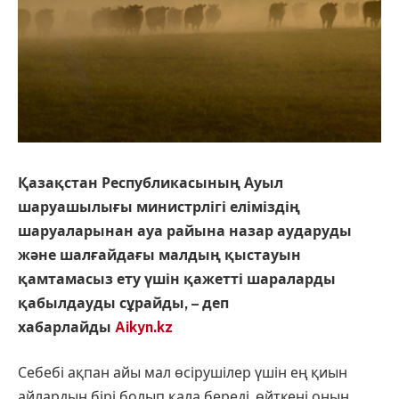
Қазақстан Республикасының Ауыл
шаруашылығы министрлігі еліміздің
шаруаларынан ауа райына назар аударуды
және шалғайдағы малдың қыстауын
қамтамасыз ету үшін қажетті шараларды
қабылдауды сұрайды, – деп
хабарлайды
Aikyn.kz
Себебі ақпан айы мал өсірушілер үшін ең қиын
айлардың бірі болып қала береді, өйткені оның