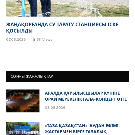
ЖАҢАҚОРҒАНДА СУ ТАРАТУ СТАНЦИЯСЫ ІСКЕ
ҚОСЫЛДЫ
07.08.2026
811
Views
СОҢҒЫ ЖАҢАЛЫҚТАР
АРАЛДА ҚҰРЫЛЫСШЫЛАР КҮНІНЕ
ОРАЙ МЕРЕКЕЛІК ГАЛА-КОНЦЕРТ ӨТТІ
08.08.2026
«ТАЗА ҚАЗАҚСТАН»: АУДАН ӘКІМІ
ЖАСТАРМЕН БІРГЕ ТАЗАЛЫҚ