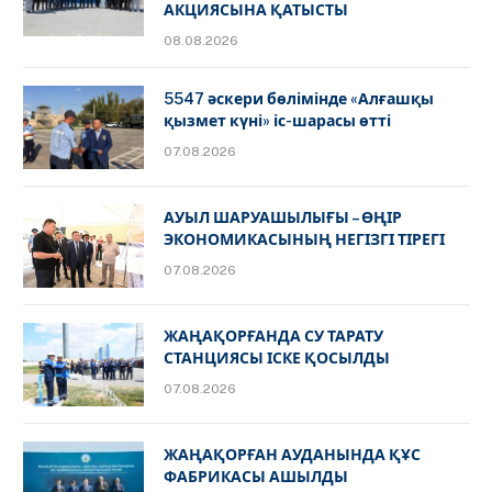
АКЦИЯСЫНА ҚАТЫСТЫ
08.08.2026
5547 әскери бөлімінде «Алғашқы
қызмет күні» іс-шарасы өтті
07.08.2026
АУЫЛ ШАРУАШЫЛЫҒЫ – ӨҢІР
ЭКОНОМИКАСЫНЫҢ НЕГІЗГІ ТІРЕГІ
07.08.2026
ЖАҢАҚОРҒАНДА СУ ТАРАТУ
СТАНЦИЯСЫ ІСКЕ ҚОСЫЛДЫ
07.08.2026
ЖАҢАҚОРҒАН АУДАНЫНДА ҚҰС
ФАБРИКАСЫ АШЫЛДЫ