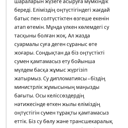
шараларын жүзеге асыруға мүмкіндік
береді. Еліміздің оңтүстігіндегі жағдай
батыс пен солтүстіктен өзгеше екенін
атап өтемін. Мұнда үлкен көлемдегі су
тасқыны болған жоқ. Ал жазда
суармалы суға деген сұраныс өте
жоғары. Сондықтан да біз оңтүстікті
сумен қамтамасыз ету бойынша
мүлдем басқа жұмыс жүргізіп
жатырмыз. Су дипломатиясы – біздің
министрлік жұмысының маңызды
бағыты. Осы келіссөздердің
нәтижесінде өткен жылы еліміздің
оңтүстігін сумен тұрақты қамтамасыз
еттік. Біз су бөлу және трансшекаралық