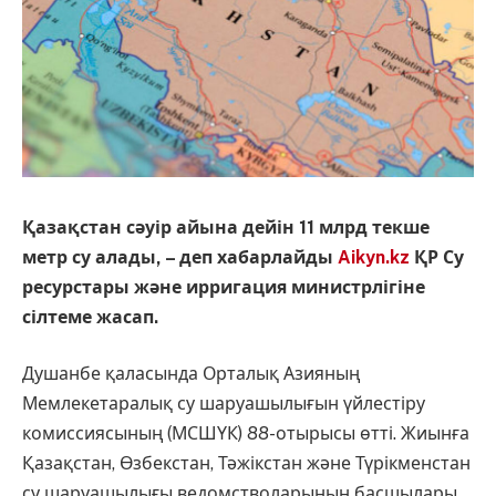
Қазақстан сәуір айына дейін 11 млрд текше
метр су алады,
– деп хабарлайды
Aikyn.kz
ҚР Су
ресурстары және ирригация министрлігіне
сілтеме жасап.
Душанбе қаласында Орталық Азияның
Мемлекетаралық су шаруашылығын үйлестіру
комиссиясының (МСШҮК) 88-отырысы өтті. Жиынға
Қазақстан, Өзбекстан, Тәжікстан және Түрікменстан
су шаруашылығы ведомстволарының басшылары