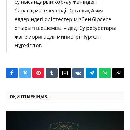
су нысандарын қорғау жөніндегі
барлық мәселелерді Орталық Азия
елдеріндегі әріптестерімізбен бірлесе
отырып шешеміз», – деді Су ресурстары
және ирригация министрі Нұржан
Нұржігітов.
Facebook
Twitter
Pinterest
Tumblr
Email
VKontakte
Telegram
WhatsApp
Copy
Link
ОҚИ ОТЫРЫҢЫЗ...