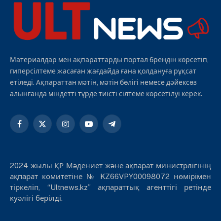
Материалдар мен ақпараттарды портал брендін көрсетіп,
гиперсілтеме жасаған жағдайда ғана қолдануға рұқсат
етіледі. Ақпараттан мәтін, мәтін бөлігі немесе дәйексөз
алынғанда міндетті түрде тиісті сілтеме көрсетілуі керек.
Facebook
X
Instagram
YouTube
Telegram
(Twitter)
2024 жылы ҚР Мәдениет және ақпарат министрлігінің
ақпарат комитетіне № KZ66VPY00098072 нөмірімен
тіркеліп, “Ultnews.kz” ақпараттық агенттігі ретінде
куәлігі берілді.