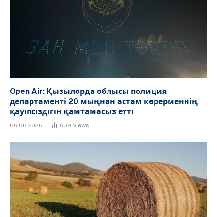
Open Air: Қызылорда облысы полиция
департаменті 20 мыңнан астам көрерменнің
қауіпсіздігін қамтамасыз етті
06.08.2026
639
Views