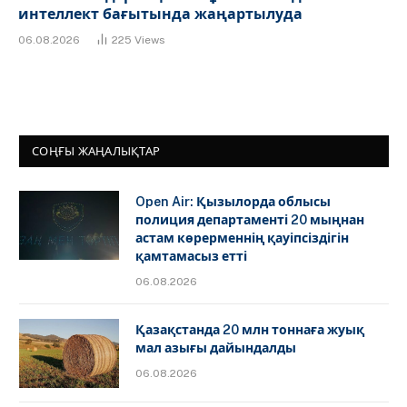
интеллект бағытында жаңартылуда
06.08.2026
225
Views
СОҢҒЫ ЖАҢАЛЫҚТАР
Open Air: Қызылорда облысы
полиция департаменті 20 мыңнан
астам көрерменнің қауіпсіздігін
қамтамасыз етті
06.08.2026
Қазақстанда 20 млн тоннаға жуық
мал азығы дайындалды
06.08.2026