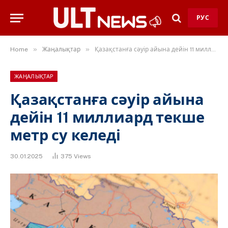
РУС
»
»
Home
Жаңалықтар
Қазақстанға сәуір айына дейін 11 миллиард текше метр су келеді
ЖАҢАЛЫҚТАР
Қазақстанға сәуір айына
дейін 11 миллиард текше
метр су келеді
30.01.2025
375
Views