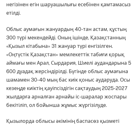
негізінен егін шаруашылығы есебінен қамтамасыз
етілді.
Облыс аумағын жануардың 40-тан астам, құстың
300 түрі мекендейді. Оның ішінде, Қазақстанның
«Қызыл кітабына» 31 жануар түрі енгізілген.
«Оңтүстік Қазақстан» мемлекеттік табиғи қорық
аймағы мен Арал, Сырдария, Шиелі аудандарына 5
600 дуадақ жерсіндірілді. Бүгінде облыс аумағына
шамамен 30-40 мың бас киік қоныс аударуда. Осы
кезеңде киіктің қауіпсіздігін сақтаудың 2025-2027
жылдарға арналған арнайы іс-шаралар жоспары
бекітіліп, ол бойынша жұмыс жүргізілуде.
Қызылорда облысы әкімінің баспасөз қызметі