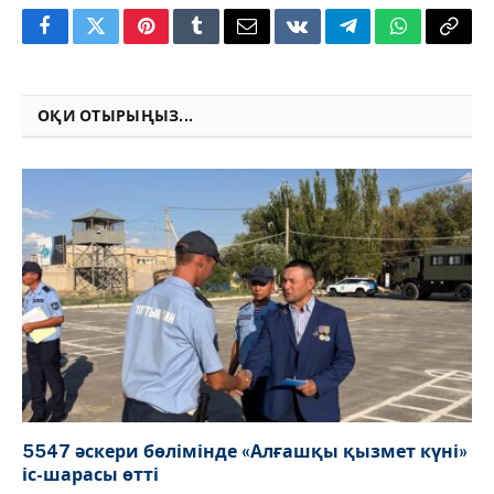
Facebook
Twitter
Pinterest
Tumblr
Email
VKontakte
Telegram
WhatsApp
Copy
Link
ОҚИ ОТЫРЫҢЫЗ...
5547 әскери бөлімінде «Алғашқы қызмет күні»
іс-шарасы өтті