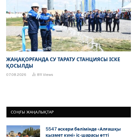
ЖАҢАҚОРҒАНДА СУ ТАРАТУ СТАНЦИЯСЫ ІСКЕ
ҚОСЫЛДЫ
07.08.2026
811
Views
СОҢҒЫ ЖАҢАЛЫҚТАР
5547 әскери бөлімінде «Алғашқы
қызмет күні» іс-шарасы өтті