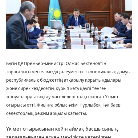
Бүгін ҚР Премьер-министрі Олжас Бектеновтің
төрағалығымен еліміздің әлеуметтік-экономикалық дамуы,
республикалық бюджеттің атқарылу қорытындылары
және сирек кездесетін, құрып кету қаупі төнген
жануарларды сақтау мәселелері талқыланған Үкімет
отырысы өтті. Жиынға облыс әкімі Нұрлыбек Нәлібаев
селекторлық режим арқылы қатысты.
Үкімет отырысынан кейін аймақ басшысының
төрағалығымен өткен мәжілісте көтерілген