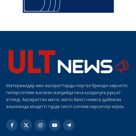
Материалдар мен ақпараттарды портал брендін көрсетіп,
гиперсілтеме жасаған жағдайда ғана қолдануға рұқсат
етіледі. Ақпараттан мәтін, мәтін бөлігі немесе дәйексөз
алынғанда міндетті түрде тиісті сілтеме көрсетілуі керек.
Facebook
X
Instagram
YouTube
Telegram
(Twitter)