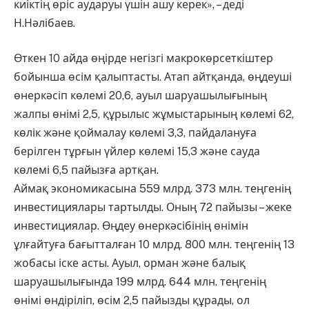
киіктің өріс аударуы үшін ашу керек», – деді
Н.Нәлібаев.
Өткен 10 айда өңірде негізгі макрокөрсеткіштер
бойынша өсім қалыптасты. Атап айтқанда, өңдеуші
өнеркәсіп көлемі 20,6, ауыл шаруашылығының
жалпы өнімі 2,5, құрылыс жұмыстарының көлемі 62,
көлік және қоймалау көлемі 3,3, пайдалануға
берілген тұрғын үйлер көлемі 15,3 және сауда
көлемі 6,5 пайызға артқан.
Аймақ экономикасына 559 млрд. 373 млн. теңгенің
инвестициялары тартылды. Оның 72 пайызы – жеке
инвестициялар. Өңдеу өнеркәсібінің өнімін
ұлғайтуға бағытталған 10 млрд. 800 млн. теңгенің 13
жобасы іске асты. Ауыл, орман және балық
шаруашылығында 199 млрд. 644 млн. теңгенің
өнімі өндіріліп, өсім 2,5 пайызды құрады, ол