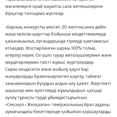
мәселелерге орай жауапты сала жетекшілеріне
бірқатар тапсырма жүктелді.
«Барлық конкурсты аяқтап, 20 желтоқсанға дейін
жаңа келісім-шарттар бойынша міндеттемелерді
қазынашылық органдарында тіркеуді қамтамасыз
етіңіздер. Жоспарланған қаржы 100% толық
игерілуі керек. Ол үшін тауар жеткізушілермен және
мердігерлермен тиісті жұмыс жүргізіңіздер.
​Сирек кездесетін және жойылу қаупі бар
жануарларды браконьерліктен қорғау, табиғат
заңнамаларын бұзудың алдын алу қажет. Жергілікті
аңшылар мен еріктілерді жұмылдырып, қасқыр
аулау тұрақты түрде ұйымдастырылсын.
«Сексеуіл – Жезқазған» теміржолының Арал ауданы
аумағындағы бекеттерінде қойылған қоршауларды