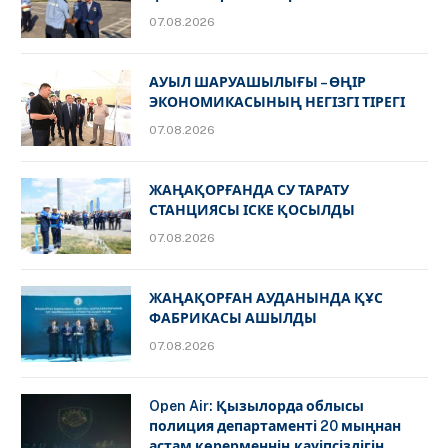
07.08.2026
АУЫЛ ШАРУАШЫЛЫҒЫ – ӨҢІР
ЭКОНОМИКАСЫНЫҢ НЕГІЗГІ ТІРЕГІ
07.08.2026
ЖАҢАҚОРҒАНДА СУ ТАРАТУ
СТАНЦИЯСЫ ІСКЕ ҚОСЫЛДЫ
07.08.2026
ЖАҢАҚОРҒАН АУДАНЫНДА ҚҰС
ФАБРИКАСЫ АШЫЛДЫ
07.08.2026
Open Air: Қызылорда облысы
полиция департаменті 20 мыңнан
астам көрерменнің қауіпсіздігін