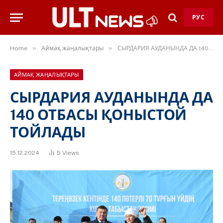
РУС
»
»
Home
Аймақ жаңалықтары
СЫРДАРИЯ АУДАНЫНДА ДА 140 ОТБАСЫ ҚОНЫСТОЙ ТОЙЛАДЫ
АЙМАҚ ЖАҢАЛЫҚТАРЫ
СЫРДАРИЯ АУДАНЫНДА ДА
140 ОТБАСЫ ҚОНЫСТОЙ
ТОЙЛАДЫ
15.12.2024
5
Views