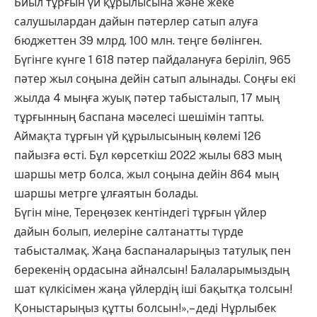
Биыл тұрғын үй құрылысына және жеке
салушылардан дайын пәтерлер сатып алуға
бюджеттен 39 млрд. 100 млн. теңге бөлінген.
Бүгінге күнге 1 618 пәтер пайдалануға беріліп, 965
пәтер жыл соңына дейін сатып алынады. Соңғы екі
жылда 4 мыңға жуық пәтер табысталып, 17 мың
тұрғынның баспана мәселесі шешімін тапты.
Аймақта тұрғын үй құрылысының көлемі 126
пайызға өсті. Бұл көрсеткіш 2022 жылы 683 мың
шаршы метр болса, жыл соңына дейін 864 мың
шаршы метрге ұлғаятын болады.
Бүгін міне, Тереңөзек кентіндегі тұрғын үйлер
дайын болып, иелеріне салтанатты түрде
табысталмақ. Жаңа баспаналарыңыз татулық пен
берекенің ордасына айналсын! Балаларымыздың
шат күлкісімен жаңа үйлердің іші бақытқа толсын!
Қоныстарыңыз құтты болсын!»,– деді Нұрлыбек