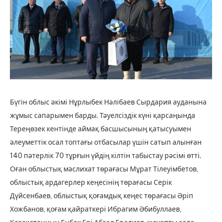
Бүгін облыс әкімі Нұрлыбек Нәлібаев Сырдария ауданына
жұмыс сапарымен барды. Тәуелсіздік күні қарсаңында
Тереңөзек кентінде аймақ басшысының қатысуымен
әлеуметтік осал топтағы отбасылар үшін сатып алынған
140 пәтерлік 70 тұрғын үйдің кілтін табыстау рәсімі өтті.
Оған облыстық мәслихат төрағасы Мұрат Тілеуімбетов,
облыстық ардагерлер кеңесінің төрағасы Серік
Дүйсенбаев, облыстық қоғамдық кеңес төрағасы Әріп
Хожбанов, қоғам қайраткері Ибрагим Әбибуллаев,