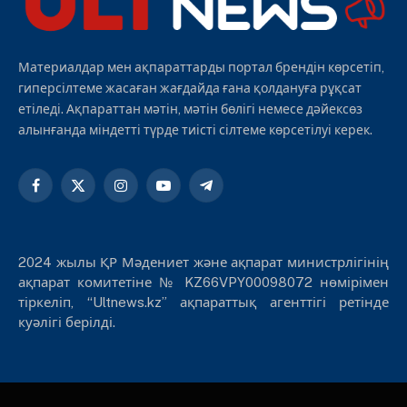
Материалдар мен ақпараттарды портал брендін көрсетіп,
гиперсілтеме жасаған жағдайда ғана қолдануға рұқсат
етіледі. Ақпараттан мәтін, мәтін бөлігі немесе дәйексөз
алынғанда міндетті түрде тиісті сілтеме көрсетілуі керек.
Facebook
X
Instagram
YouTube
Telegram
(Twitter)
2024 жылы ҚР Мәдениет және ақпарат министрлігінің
ақпарат комитетіне № KZ66VPY00098072 нөмірімен
тіркеліп, “Ultnews.kz” ақпараттық агенттігі ретінде
куәлігі берілді.