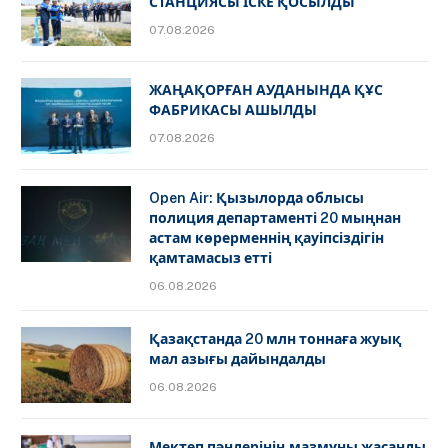
СТАНЦИЯСЫ ІСКЕ ҚОСЫЛДЫ
07.08.2026
ЖАҢАҚОРҒАН АУДАНЫНДА ҚҰС
ФАБРИКАСЫ АШЫЛДЫ
07.08.2026
Open Air: Қызылорда облысы
полиция департаменті 20 мыңнан
астам көрерменнің қауіпсіздігін
қамтамасыз етті
06.08.2026
Қазақстанда 20 млн тоннаға жуық
мал азығы дайындалды
06.08.2026
Мектеп пәндерінің мазмұны жасанды