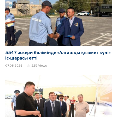
5547 әскери бөлімінде «Алғашқы қызмет күні»
іс-шарасы өтті
07.08.2026
225
Views