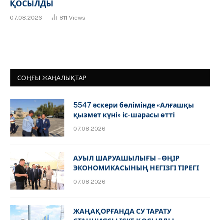
ҚОСЫЛДЫ
07.08.2026
811
Views
СОҢҒЫ ЖАҢАЛЫҚТАР
5547 әскери бөлімінде «Алғашқы
қызмет күні» іс-шарасы өтті
07.08.2026
АУЫЛ ШАРУАШЫЛЫҒЫ – ӨҢІР
ЭКОНОМИКАСЫНЫҢ НЕГІЗГІ ТІРЕГІ
07.08.2026
ЖАҢАҚОРҒАНДА СУ ТАРАТУ