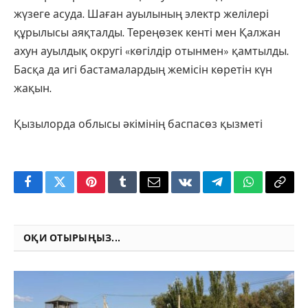
жүзеге асуда. Шаған ауылының электр желілері
құрылысы аяқталды. Тереңөзек кенті мен Қалжан
ахун ауылдық округі «көгілдір отынмен» қамтылды.
Басқа да игі бастамалардың жемісін көретін күн
жақын.
Қызылорда облысы әкімінің баспасөз қызметі
Facebook
Twitter
Pinterest
Tumblr
Email
VKontakte
Telegram
WhatsApp
Copy
Link
ОҚИ ОТЫРЫҢЫЗ...