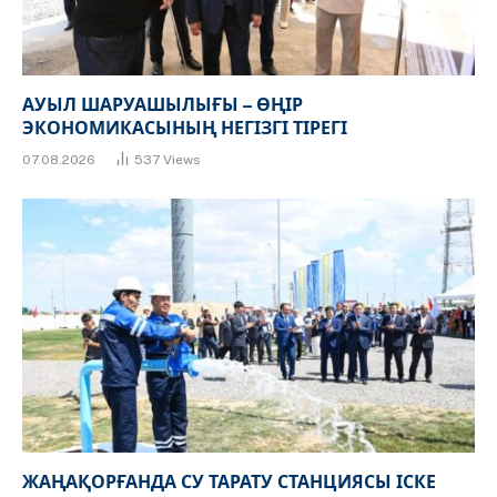
АУЫЛ ШАРУАШЫЛЫҒЫ – ӨҢІР
ЭКОНОМИКАСЫНЫҢ НЕГІЗГІ ТІРЕГІ
07.08.2026
537
Views
ЖАҢАҚОРҒАНДА СУ ТАРАТУ СТАНЦИЯСЫ ІСКЕ