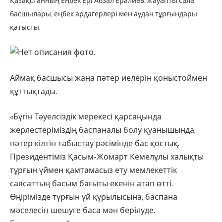
Қазақстанның Еңбек Ері Абзал Ералиев, жауапты сала
басшылары, еңбек ардагерлері мен аудан тұрғындары
қатысты.
Аймақ басшысы жаңа пәтер иелерін қоныстоймен
құттықтады.
«Бүгін Тәуелсіздік мерекесі қарсаңында
жерлестеріміздің баспаналы болу қуанышында,
пәтер кілтін табыстау рәсімінде бас қостық.
Президентіміз Қасым-Жомарт Кемелұлы халықты
тұрғын үймен қамтамасыз ету мемлекеттік
саясаттың басым бағыты екенін атап өтті.
Өңірімізде тұрғын үй құрылысына, баспана
мәселесін шешуге баса мән берілуде.