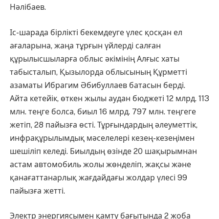
Нәлібаев.
Іс-шарада бірлікті бекемдеуге үлес қосқан ел
ағаларына, жаңа тұрғын үйлерді салған
құрылысшыларға облыс әкімінің Алғыс хаты
табысталып, Қызылорда облысының Құрметті
азаматы Ибрагим Әбибуллаев батасын берді.
Айта кетейік, өткен жылы аудан бюджеті 12 млрд. 113
млн. теңге болса, биыл 16 млрд. 797 млн. теңгеге
жетіп, 28 пайызға өсті. Тұрғындардың әлеуметтік,
инфрақұрылымдық мәселелері кезең-кезеңімен
шешіліп келеді. Биылдың өзінде 20 шақырымнан
астам автомобиль жолы жөнделіп, жақсы және
қанағаттанарлық жағдайдағы жолдар үлесі 99
пайызға жетті.
Электр энергиясымен қамту бағытында 2 жоба