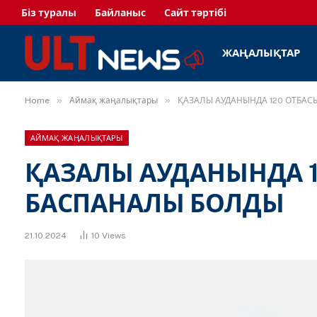
Біз туралы
Байланыс
Сайт тәртібі
ЖАҢАЛЫҚТАР
»
»
Home
Аймақ жаңалықтары
ҚАЗАЛЫ АУДАНЫНДА 120 ОТБА
АЙМАҚ ЖАҢАЛЫҚТАРЫ
ҚАЗАЛЫ АУДАНЫНДА 1
БАСПАНАЛЫ БОЛДЫ
21.10.2024
10
Views