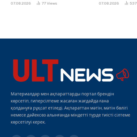
07.08.2026
77
Views
07.08.2026
53
Материалдар мен ақпараттарды портал брендін
көрсетіп, гиперсілтеме жасаған жағдайда ғана
қолдануға рұқсат етіледі. Ақпараттан мәтін, мәтін бөлігі
немесе дәйексөз алынғанда міндетті түрде тиісті сілтеме
көрсетілуі керек.