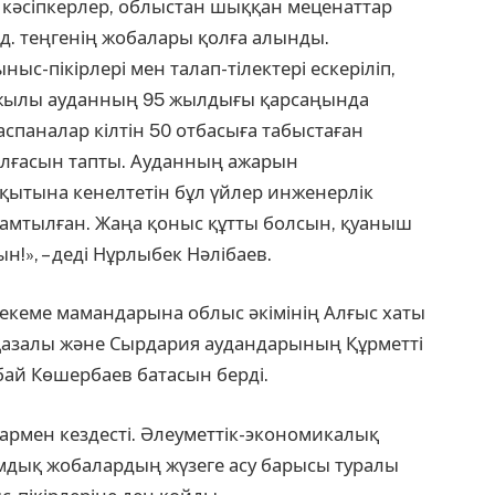
ті кәсіпкерлер, облыстан шыққан меценаттар
рд. теңгенің жобалары қолға алынды.
с-пікірлері мен талап-тілектері ескеріліп,
 жылы ауданның 95 жылдығы қарсаңында
аспаналар кілтін 50 отбасыға табыстаған
жалғасын тапты. Ауданның ажарын
қытына кенелтетін бұл үйлер инженерлік
амтылған. Жаңа қоныс құтты болсын, қуаныш
!», – деді Нұрлыбек Нәлібаев.
мекеме мамандарына облыс әкімінің Алғыс хаты
 Қазалы және Сырдария аудандарының Құрметті
тбай Көшербаев батасын берді.
армен кездесті. Әлеуметтік-экономикалық
дық жобалардың жүзеге асу барысы туралы