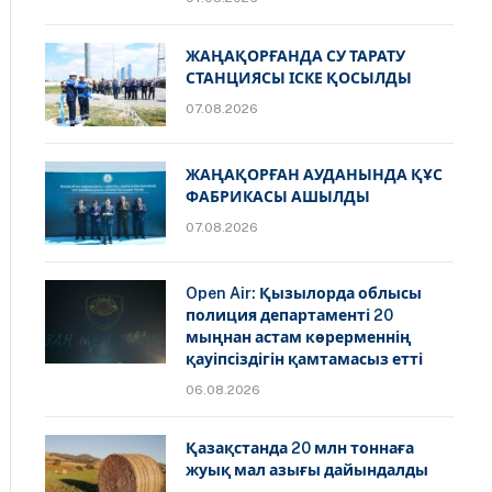
ЖАҢАҚОРҒАНДА СУ ТАРАТУ
СТАНЦИЯСЫ ІСКЕ ҚОСЫЛДЫ
07.08.2026
ЖАҢАҚОРҒАН АУДАНЫНДА ҚҰС
ФАБРИКАСЫ АШЫЛДЫ
07.08.2026
Open Air: Қызылорда облысы
полиция департаменті 20
мыңнан астам көрерменнің
қауіпсіздігін қамтамасыз етті
06.08.2026
Қазақстанда 20 млн тоннаға
жуық мал азығы дайындалды