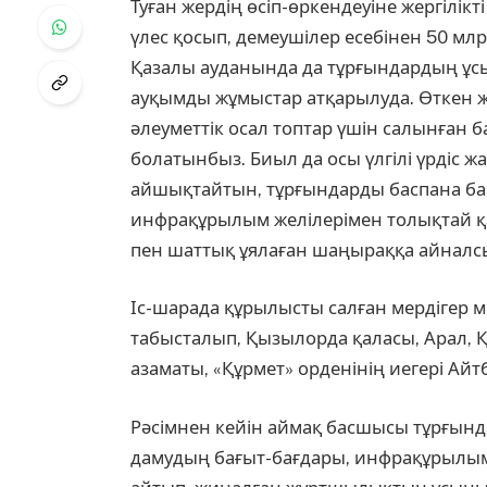
Туған жердің өсіп-өркендеуіне жергілік
үлес қосып, демеушілер есебінен 50 мл
Қазалы ауданында да тұрғындардың ұсыны
ауқымды жұмыстар атқарылуда. Өткен
әлеуметтік осал топтар үшін салынған б
болатынбыз. Биыл да осы үлгілі үрдіс 
айшықтайтын, тұрғындарды баспана ба
инфрақұрылым желілерімен толықтай қ
пен шаттық ұялаған шаңыраққа айналсын
Іс-шарада құрылысты салған мердігер 
табысталып, Қызылорда қаласы, Арал,
азаматы, «Құрмет» орденінің иегері Ай
Рәсімнен кейін аймақ басшысы тұрғынд
дамудың бағыт-бағдары, инфрақұрылым