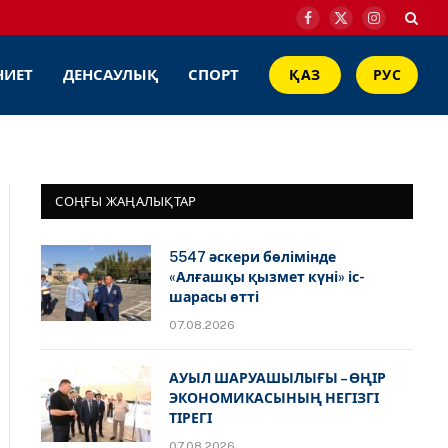
Facebook
X
Instagram
(Twitter)
НИЕТ
ДЕНСАУЛЫҚ
СПОРТ
ҚАЗ
РУС
СОҢҒЫ ЖАҢАЛЫҚТАР
5547 әскери бөлімінде
«Алғашқы қызмет күні» іс-
шарасы өтті
07.08.2026
АУЫЛ ШАРУАШЫЛЫҒЫ – ӨҢІР
ЭКОНОМИКАСЫНЫҢ НЕГІЗГІ
ТІРЕГІ
07.08.2026