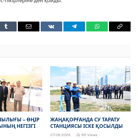
-пікірлеріне ден қойды.
t
Tumblr
Email
VKontakte
Telegram
WhatsApp
Copy
Link
ЫЛЫҒЫ – ӨҢІР
ЖАҢАҚОРҒАНДА СУ ТАРАТУ
НЫҢ НЕГІЗГІ
СТАНЦИЯСЫ ІСКЕ ҚОСЫЛДЫ
07.08.2026
811
Views