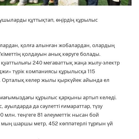
ушыларды құттықтап, өңірдің құрылыс
алардан, қолға алынған жобалардан, олардың
Үкіметтің қолдауын анық көруге болады.
 қуаттылығы 240 мегаваттық жаңа жылу-электр
джи» түрік компаниясы құрылысқа 115
. Орталық келер жылы қыркүйек айында ел
ағымыздағы құрылыс қарқыны артып келеді.
 ауылдарда да сәулетті ғимараттар, түзу
0 млн. теңгеге 81 әлеуметтік нысан бой
32 мың шаршы метр, 452 көппәтерлі тұрғын үй