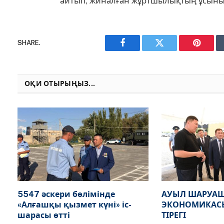
айтып, жиналған жұртшылықтың ұсыныс
SHARE.
Facebook
Twitter
Pinteres
ОҚИ ОТЫРЫҢЫЗ...
5547 әскери бөлімінде
АУЫЛ ШАРУАШ
«Алғашқы қызмет күні» іс-
ЭКОНОМИКАСЫ
шарасы өтті
ТІРЕГІ