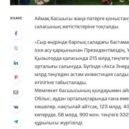
Аймақ басшысы жаңа пәтерге қоныстан
SHARE
саласының жетістіктеріне тоқталды.
«Сыр өңірінде барлық саладағы бастам
іске асу қарқынынан Президентіміздің, 
Қызылорда қаласында 215 млрд.теңгеге
орталығы салынуда. Бүгінде «Акса Энер
млрд.теңгеден астам инвестиция салды
игілігіне табысталады.
Мемлекет басшысының қолдауымен айм
Облыс, аудан орталықтарында ғана емес,
көшелер, нақтылай айтсақ, 123 млрд. 40
көтеруде, 58 млрд. 900 млн. теңгеге 3
құрылысы жүргізілді.