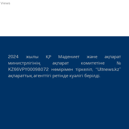
7
Views
2024 жылы ҚР Мәдениет және ақпарат
министрлігінің ақпарат комитетіне №
KZ66VPY00098072 нөмірімен тіркеліп, “Ultnews.kz”
ақпараттық агенттігі ретінде куәлігі берілді.