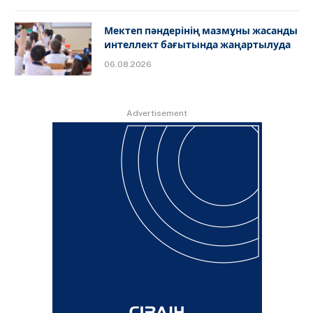
Мектеп пәндерінің мазмұны жасанды
интеллект бағытында жаңартылуда
06.08.2026
Advertisement