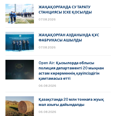
ЖАҢАҚОРҒАНДА СУ ТАРАТУ
СТАНЦИЯСЫ ІСКЕ ҚОСЫЛДЫ
07.08.2026
ЖАҢАҚОРҒАН АУДАНЫНДА ҚҰС
ФАБРИКАСЫ АШЫЛДЫ
07.08.2026
Open Air: Қызылорда облысы
полиция департаменті 20 мыңнан
астам көрерменнің қауіпсіздігін
қамтамасыз етті
06.08.2026
Қазақстанда 20 млн тоннаға жуық
мал азығы дайындалды
06.08.2026