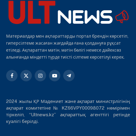
Материалдар мен ақпараттарды портал брендін көрсетіп,
гиперсілтеме жасаған жағдайда ғана қолдануға рұқсат
етіледі. Ақпараттан мәтін, мәтін бөлігі немесе дәйексөз
алынғанда міндетті түрде тиісті сілтеме көрсетілуі керек.
Facebook
X
Instagram
YouTube
Telegram
(Twitter)
2024 жылы ҚР Мәдениет және ақпарат министрлігінің
ақпарат комитетіне № KZ66VPY00098072 нөмірімен
тіркеліп, “Ultnews.kz” ақпараттық агенттігі ретінде
куәлігі берілді.