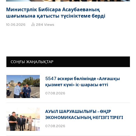
Министрлік Бибісара Асаубаеваның
шағымына қатысты түсініктеме берді
10.06.2026
284
Views
СОҢҒЫ ЖАҢАЛЫҚТАР
5547 әскери бөлімінде «Алғашқы
қызмет күні» іс-шарасы өтті
07.08.2026
АУЫЛ ШАРУАШЫЛЫҒЫ – ӨҢІР
ЭКОНОМИКАСЫНЫҢ НЕГІЗГІ ТІРЕГІ
07.08.2026