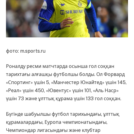
фото: m.sports.ru
Роналду ресми матчтарда осынша гол соққан
тарихтағы алғашқы футболшы болды. Ол Форвард
«Спортинг» үшін 5, «Манчестер Юнайтед» үшін 145,
«Реал» үшін 450, «Ювентус» үшін 101, «Аль Наср»
үшін 73 және ұлттық құрама үшін 133 гол соққан.
Бүгінде шабуылшы футбол тарихындағы, ұлттық
құрамалардағы, Еуропа чемпионатындағы,
Чемпиондар лигасындағы және клубтар