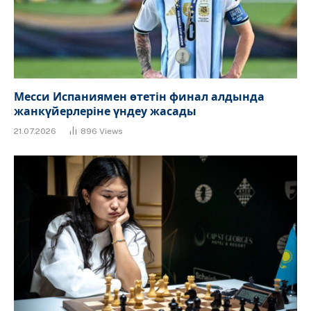
Месси Испаниямен өтетін финал алдында
жанкүйерлеріне үндеу жасады
21.07.2026
896
Views