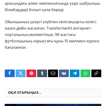
арасындағы әлем чемпионатында үздік шабуылшы
(бомбардир) болып қала береді.
Ойыншының қазіргі клубпен келісімшарты келесі
жазға дейін жасалған. Transfermarkt интернет-
порталының мәліметінше, 39 жастағы
футболшының нарықтағы құны 15 миллион еуроға
бағаланған.
Facebook
Twitter
Pinterest
Tumblr
Email
VKontakte
Telegram
WhatsApp
Copy
Link
ОҚИ ОТЫРЫҢЫЗ...