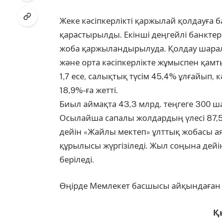
Жеке кәсіпкерлікті қаржылай қолдауға б
қарастырылды. Екінші деңгейлі банкт
жоба қаржыландырылуда. Қолдау шара
және орта кәсіпкерлікте жұмыспен қамт
1,7 есе, салықтық түсім 45,4% ұлғайып, к
18,9%-ға жетті.
Биыл аймақта 43,3 млрд. теңгеге 300 
Осылайша сапалы жолдардың үлесі 87,5 
дейін «Жайлы мектеп» ұлттық жобасы ая
құрылысы жүргізіледі. Жыл соңына дейі
беріледі.
Өңірде Мемлекет басшысы айқындаған 
Қ