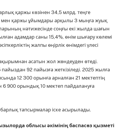
арлық қаржы көзінен 34,5 млрд. теңге
ер мен қаржы ұйымдары арқылы 3 мыңға жуық
ларының нәтижесінде соңғы екі жылда шағын
ылған адамдар саны 15,4%, өнім шығару көлемі
әсіпкерліктің жалпы өңірлік өнімдегі үлесі
шақырымнан асатын жол жөндеуден өтеді.
пайыздан 92 пайызға жеткізіледі. 2025 жылға
сында 12 300 орынға арналған 21 мектептің
н 6 900 орындық 10 мектеп пайдалануға
барлық тапсырмалар іске асырылады.
ызылорда облысы әкімінің баспасөз қызметі