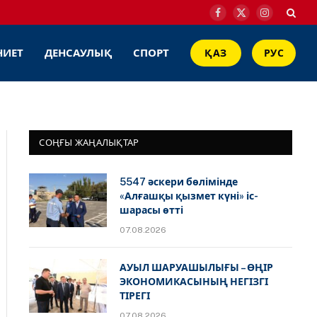
Facebook
X
Instagram
(Twitter)
НИЕТ
ДЕНСАУЛЫҚ
СПОРТ
ҚАЗ
РУС
СОҢҒЫ ЖАҢАЛЫҚТАР
5547 әскери бөлімінде
«Алғашқы қызмет күні» іс-
шарасы өтті
07.08.2026
АУЫЛ ШАРУАШЫЛЫҒЫ – ӨҢІР
ЭКОНОМИКАСЫНЫҢ НЕГІЗГІ
ТІРЕГІ
07.08.2026