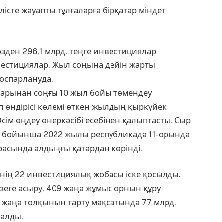
істе жауапты тұлғаларға бірқатар міндет
зден 296,1 млрд. теңге инвестициялар
вестициялар. Жыл соңына дейін жарты
оспарлануда.
дарынан соңғы 10 жыл бойы төмендеу
п өндірісі көлемі өткен жылдың қыркүйек
ім өңдеу өнеркәсібі есебінен қалыптасты. Сыр
ыны бойынша 2022 жылы республикада 11-орында
расында алдыңғы қатардан көрінді.
енің 22 инвестициялық жобасы іске қосылды.
үзеге асыру, 409 жаңа жұмыс орнын құру
 жаңа толқынын тарту мақсатында 77 млрд.
талды.