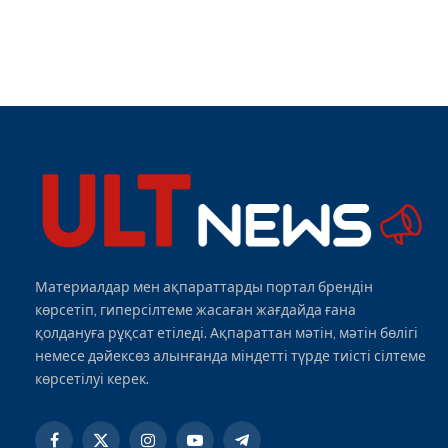
Материалдар мен ақпараттарды портал брендін
көрсетіп, гиперсілтеме жасаған жағдайда ғана
қолдануға рұқсат етіледі. Ақпараттан мәтін, мәтін бөлігі
немесе дәйексөз алынғанда міндетті түрде тиісті сілтеме
көрсетілуі керек.