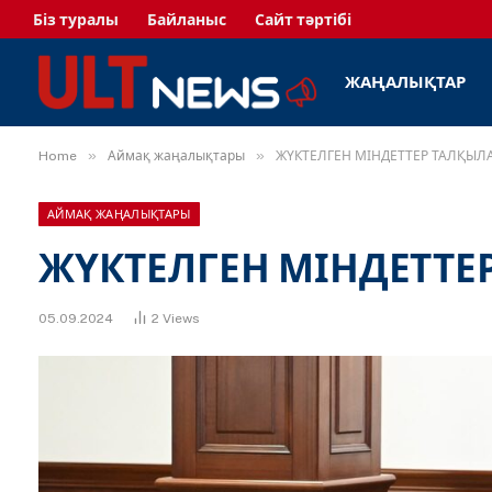
Біз туралы
Байланыс
Сайт тәртібі
ЖАҢАЛЫҚТАР
»
»
Home
Аймақ жаңалықтары
ЖҮКТЕЛГЕН МІНДЕТТЕР ТАЛҚЫЛ
АЙМАҚ ЖАҢАЛЫҚТАРЫ
ЖҮКТЕЛГЕН МІНДЕТТ
05.09.2024
2
Views