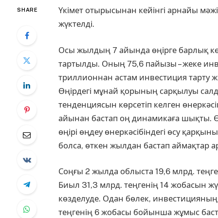
Үкімет отырысынан кейінгі арнайы мәжіл
SHARE
жүктелді.
Осы жылдың 7 айында өңірге барлық кө
тартылды. Оның 75,6 пайызы – жеке ин
триллионнан астам инвестиция тарту ж
Өңірдегі мұнай қорының сарқылуы сал
тенденциясын көрсетіп келген өнеркәсі
айынан бастап оң динамикаға шықты. Өс
өңірі өңдеу өнеркәсібіндегі өсу қарқ
болса, өткен жылдан бастап аймақтар а
Соңғы 2 жылда облыста 19,6 млрд. теңг
Биыл 31,3 млрд. теңгенің 14 жобасын ж
көзделуде. Одан бөлек, инвестицияның
теңгенің 6 жобасы бойынша жұмыс бас