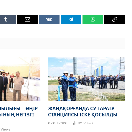
t
Tumblr
Email
VKontakte
Telegram
WhatsApp
Copy
Link
ЫЛЫҒЫ – ӨҢІР
ЖАҢАҚОРҒАНДА СУ ТАРАТУ
НЫҢ НЕГІЗГІ
СТАНЦИЯСЫ ІСКЕ ҚОСЫЛДЫ
07.08.2026
811
Views
7
Views