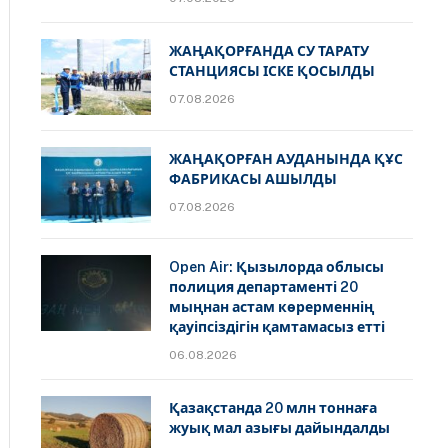
ЖАҢАҚОРҒАНДА СУ ТАРАТУ
СТАНЦИЯСЫ ІСКЕ ҚОСЫЛДЫ
07.08.2026
ЖАҢАҚОРҒАН АУДАНЫНДА ҚҰС
ФАБРИКАСЫ АШЫЛДЫ
07.08.2026
Open Air: Қызылорда облысы
полиция департаменті 20
мыңнан астам көрерменнің
қауіпсіздігін қамтамасыз етті
06.08.2026
Қазақстанда 20 млн тоннаға
жуық мал азығы дайындалды