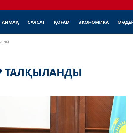
АЙМАҚ
САЯСАТ
ҚОҒАМ
ЭКОНОМИКА
МӘДЕ
АНДЫ
ЕР ТАЛҚЫЛАНДЫ