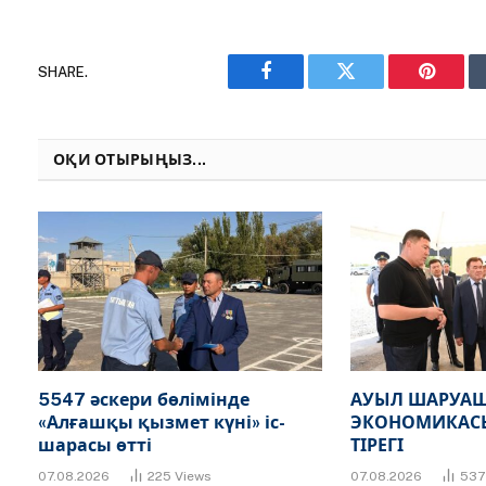
SHARE.
Facebook
Twitter
Pinteres
ОҚИ ОТЫРЫҢЫЗ...
5547 әскери бөлімінде
АУЫЛ ШАРУАШ
«Алғашқы қызмет күні» іс-
ЭКОНОМИКАСЫ
шарасы өтті
ТІРЕГІ
07.08.2026
225
Views
07.08.2026
53