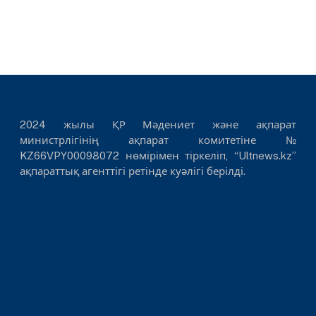
2024 жылы ҚР Мәдениет және ақпарат
министрлігінің ақпарат комитетіне №
KZ66VPY00098072 нөмірімен тіркеліп, “Ultnews.kz”
ақпараттық агенттігі ретінде куәлігі берілді.