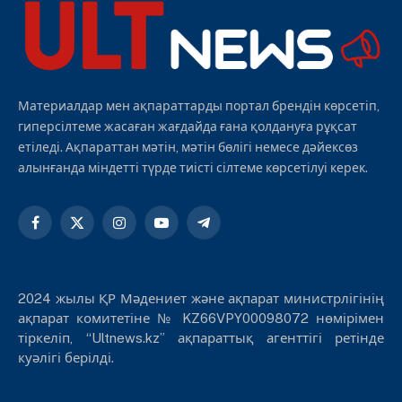
Материалдар мен ақпараттарды портал брендін көрсетіп,
гиперсілтеме жасаған жағдайда ғана қолдануға рұқсат
етіледі. Ақпараттан мәтін, мәтін бөлігі немесе дәйексөз
алынғанда міндетті түрде тиісті сілтеме көрсетілуі керек.
Facebook
X
Instagram
YouTube
Telegram
(Twitter)
2024 жылы ҚР Мәдениет және ақпарат министрлігінің
ақпарат комитетіне № KZ66VPY00098072 нөмірімен
тіркеліп, “Ultnews.kz” ақпараттық агенттігі ретінде
куәлігі берілді.