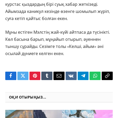
курстас қыздардың бірі суық хабар жеткізеді.
Айымзада каникул кезінде өзенге шомылып жүріп,
суға кетіп қайтыс болған екен.
Мұны естіген Мэлстің жай-күйі айтпаса да түсінікті.
Көл басына барып, мұңайып отырып, әуеннен
тыншу сұрайды. Сезімге толы «Келші, айым» әні
осылай дүниеге келген екен.
Facebook
Twitter
Pinterest
Tumblr
Email
VKontakte
Telegram
WhatsApp
Copy
Link
ОҚИ ОТЫРЫҢЫЗ...