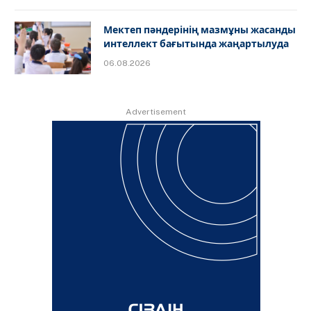
Мектеп пәндерінің мазмұны жасанды
интеллект бағытында жаңартылуда
06.08.2026
Advertisement