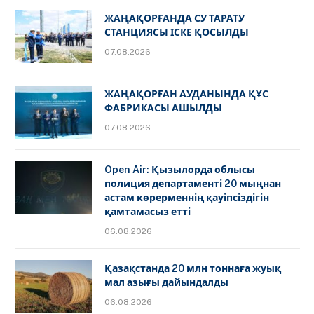
ЖАҢАҚОРҒАНДА СУ ТАРАТУ
СТАНЦИЯСЫ ІСКЕ ҚОСЫЛДЫ
07.08.2026
ЖАҢАҚОРҒАН АУДАНЫНДА ҚҰС
ФАБРИКАСЫ АШЫЛДЫ
07.08.2026
Open Air: Қызылорда облысы
полиция департаменті 20 мыңнан
астам көрерменнің қауіпсіздігін
қамтамасыз етті
06.08.2026
Қазақстанда 20 млн тоннаға жуық
мал азығы дайындалды
06.08.2026