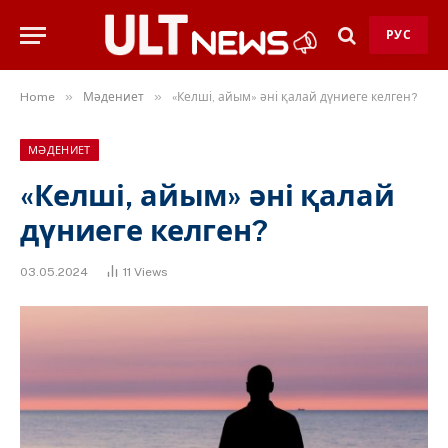
РУС
»
»
Home
Мәдениет
«Келші, айым» әні қалай дүниеге келген?
МӘДЕНИЕТ
«Келші, айым» әні қалай
дүниеге келген?
03.05.2024
11
Views