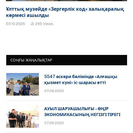
Ұлттық музейде «Зергерлік код» халықаралық
көрмесі ашылды
03.10.2025
295
Views
СОҢҒЫ ЖАҢАЛЫҚТАР
5547 әскери бөлімінде «Алғашқы
қызмет күні» іс-шарасы өтті
07.08.2026
АУЫЛ ШАРУАШЫЛЫҒЫ – ӨҢІР
ЭКОНОМИКАСЫНЫҢ НЕГІЗГІ ТІРЕГІ
07.08.2026