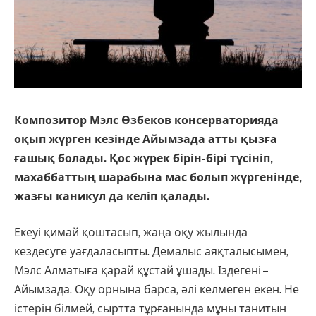
Композитор Мэлс Өзбеков консерваторияда
оқып жүрген кезінде Айымзада атты қызға
ғашық болады. Қос жүрек бірін-бірі түсініп,
махаббаттың шарабына мас болып жүргенінде,
жазғы каникул да келіп қалады.
Екеуі қимай қоштасып, жаңа оқу жылында
кездесуге уағдаласыпты. Демалыс аяқталысымен,
Мэлс Алматыға қарай құстай ұшады. Іздегені –
Айымзада. Оқу орнына барса, әлі келмеген екен. Не
істерін білмей, сыртта тұрғанында мұны танитын