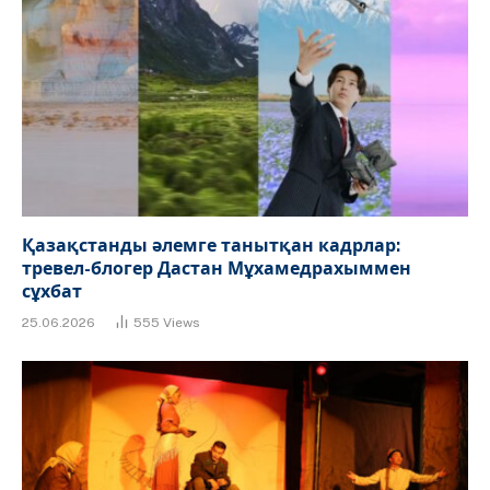
Қазақстанды әлемге танытқан кадрлар:
тревел-блогер Дастан Мұхамедрахыммен
сұхбат
25.06.2026
555
Views