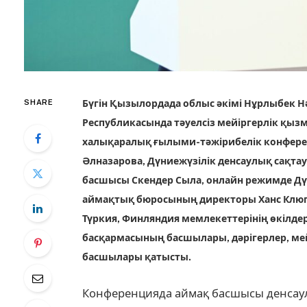
SHARE
Бүгін Қызылордада облыс әкімі Нұрлыбек 
Республикасында тәуелсіз мейіргерлік қыз
халықаралық ғылыми-тәжірибелік конферен
Әлназарова, Дүниежүзілік денсаулық сақта
басшысы Скендер Сыла, онлайн режимде Дү
аймақтық бюросының директоры Ханс Клюге,
Түркия, Финляндия мемлекеттерінің өкілдер
басқармасының басшылары, дәрігерлер, ме
басшылары қатысты.
Конференцияда аймақ басшысы денсаул