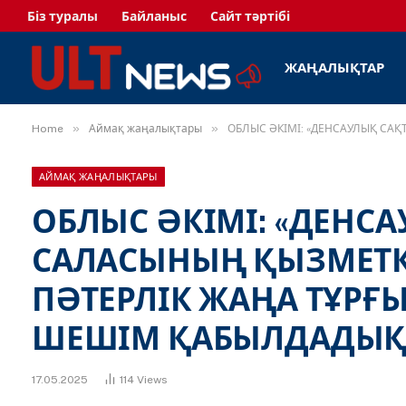
Біз туралы
Байланыс
Сайт тәртібі
ЖАҢАЛЫҚТАР
»
»
Home
Аймақ жаңалықтары
ОБЛЫС ӘКІМІ: «ДЕНСАУЛЫҚ САҚ
АЙМАҚ ЖАҢАЛЫҚТАРЫ
ОБЛЫС ӘКІМІ: «ДЕНСА
САЛАСЫНЫҢ ҚЫЗМЕТКЕ
ПӘТЕРЛІК ЖАҢА ТҰРҒ
ШЕШІМ ҚАБЫЛДАДЫҚ
17.05.2025
114
Views