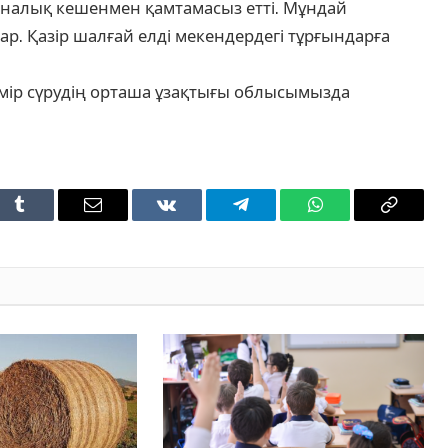
налық кешенмен қамтамасыз етті. Мұндай
ар. Қазір шалғай елді мекендердегі тұрғындарға
өмір сүрудің орташа ұзақтығы облысымызда
t
Tumblr
Email
VKontakte
Telegram
WhatsApp
Copy
Link