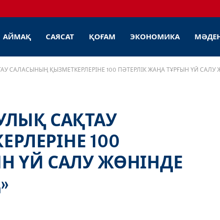
АЙМАҚ
САЯСАТ
ҚОҒАМ
ЭКОНОМИКА
МӘДЕ
ТАУ САЛАСЫНЫҢ ҚЫЗМЕТКЕРЛЕРІНЕ 100 ПӘТЕРЛІК ЖАҢА ТҰРҒЫН ҮЙ САЛ
УЛЫҚ САҚТАУ
РЛЕРІНЕ 100
ЫН ҮЙ САЛУ ЖӨНІНДЕ
»