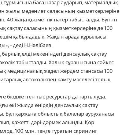
ің тұрмысына баса назар аударып, материалдық
ткен жылы мәдениет саласының қызметкерлеріне
, 40 жаңа қызметтік пәтер табысталды. Бүгінгі
қ сақтау саласының қызметкерлеріне де 100
 шешім қабылдадық. Жақын арада құрылысы
», – деді Н.Нәлібаев.
 барлық елді мекеніндегі денсаулық сақтау
окөлік табысталды. Халық сұранысына сәйкес
тық медициналық жедел жәрдем стансасы 100
итарлық автокөлікпен қамту мәселесі толық
е бюджеттен тыс ресурстар да тартылуда.
ғы екі жылда өңірдің денсаулық сақтау
ды. Бұл қаржыға облыстық балалар ауруханасы
п, қажетті дәрі-дәрмек алынды. Қор
лрд. 100 млн. теңге тұратын скрининг