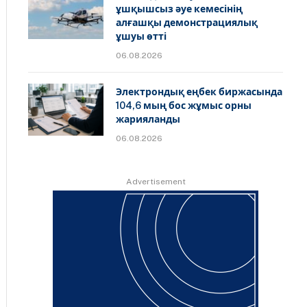
ұшқышсыз әуе кемесінің
алғашқы демонстрациялық
ұшуы өтті
06.08.2026
Электрондық еңбек биржасында
104,6 мың бос жұмыс орны
жарияланды
06.08.2026
Advertisement