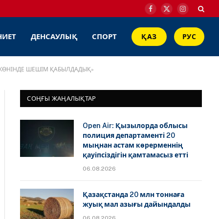
Facebook
X
Instagram
(Twitter)
НИЕТ
ДЕНСАУЛЫҚ
СПОРТ
ҚАЗ
РУС
У ЖӨНІНДЕ ШЕШІМ ҚАБЫЛДАДЫҚ»
СОҢҒЫ ЖАҢАЛЫҚТАР
Open Air: Қызылорда облысы
полиция департаменті 20
мыңнан астам көрерменнің
қауіпсіздігін қамтамасыз етті
06.08.2026
Қазақстанда 20 млн тоннаға
жуық мал азығы дайындалды
06.08.2026