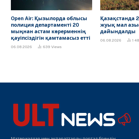
Open Air: Қызылорда облысы
Қазақстанда 2
полиция департаменті 20
жуық мал азы
мыңнан астам көрерменнің
дайындалды
қауіпсіздігін қамтамасыз етті
06.08.2026
1 4
06.08.2026
639
Views
Материалдар мен ақпараттарды портал брендін