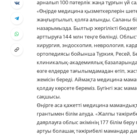
арналып 100 пәтерлік жаңа тұрғын үй 
«Өңірде медицина қызметкерлерін шетел
жаңғыртылып, қолға алынды. Саланы біл
назарымызда. Былтыр жергілікті бюджет
арттыруға 144 млн теңге бөлінді. Обл
хирургия, эндоскопия, неврология, кар
ортопедиясы бойынша Түркия, Ресей, 
клиникалық-академиялық базаларында 
өзге елдерде тағылымдамадан өтіп, жаст
жемісін береді. Аймақта медицина маман
қолдау көрсете береміз. Бүгінгі жас ма
сақшысы.
Өңірге аса қажетті медицина мамандық
грантымен білім алуда. «Жалпы тәжіри
даярлауға облыс әкімінің 177 білім бер
артуы болашақ тәжірибелі мамандар дая