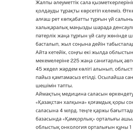
Жалпы әлеуметтік сала қызметкерлерін
қолдауды тұрақты көрсетіп келеміз. Ө
алғаш рет көпқабатты тұрғын үй салынып
халықаралық маңызды шарада денсаулы
пәтерлік жаңа тұрғын үй салу жөнінде
басталып, жыл соңына дейін табысталады
Айта кетейік, соңғы екі жылда облыстың
мекемелеріне 225 жаңа санитарлық авт
45 жедел жәрдем көлігі алынып, облыс
пайыз қамтамасыз етілді. Осылайша сан
шешімін тапты.
Аймақтың медицина саласын өркендетуг
«Қазақстан халқына» қоғамдық қоры соң
саласына 4 млрд. теңге қаржы бағытта
базасында «Қамқорлық» орталығы ашылы
облыстық онкология орталығын құны 1 м