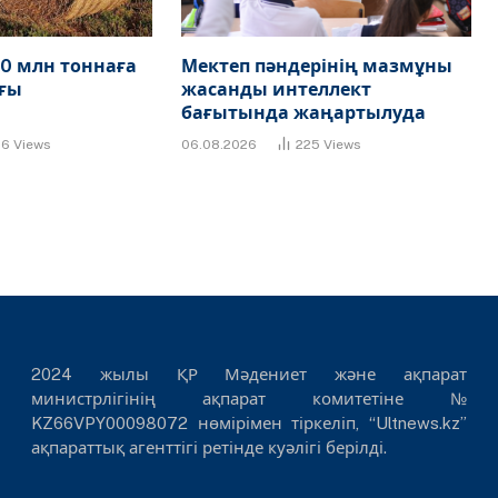
0 млн тоннаға
Мектеп пәндерінің мазмұны
ғы
жасанды интеллект
бағытында жаңартылуда
86
Views
06.08.2026
225
Views
2024 жылы ҚР Мәдениет және ақпарат
министрлігінің ақпарат комитетіне №
KZ66VPY00098072 нөмірімен тіркеліп, “Ultnews.kz”
ақпараттық агенттігі ретінде куәлігі берілді.