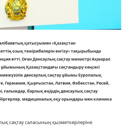
Нәлібаевтың қатысуымен «Қазақстан
меттің озық тәжірибелерін енгізу» тақырыбында
ция өтті. Оған Денсаулық сақтау министрі Ақмарал
у ұйымының Қазақстандағы сақтандыру кеңсесі
ниежүзілік денсаулық сақтау ұйымы Еуропалық
 Германия, Қырғызстан, Латвия, Өзбекстан, Ресей,
і, ғалымдар, барлық өңірдің денсаулық сақтау
йіргерлер, медициналық оқу орындары мен клиника
ық сақтау саласының қызметкерлеріне