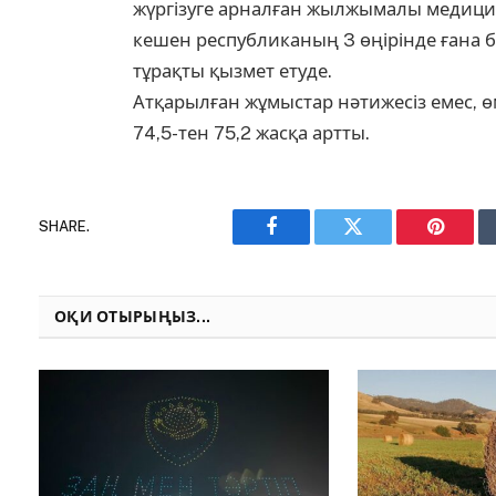
жүргізуге арналған жылжымалы медици
кешен республиканың 3 өңірінде ғана б
тұрақты қызмет етуде.
Атқарылған жұмыстар нәтижесіз емес, 
74,5-тен 75,2 жасқа артты.
SHARE.
Facebook
Twitter
Pinteres
ОҚИ ОТЫРЫҢЫЗ...