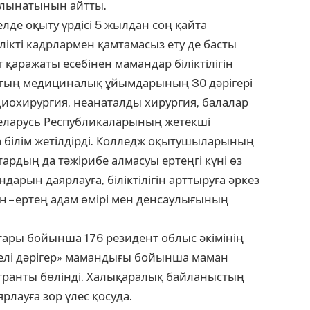
салынатынын айтты.
де оқыту үрдісі 5 жылдан соң қайта
ікті кадрлармен қамтамасыз ету де басты
 қаражаты есебінен мамандар біліктілігін
ыстың медициналық ұйымдарының 30 дәрігері
диохирургия, неанаталды хирургия, балалар
Беларусь Республикаларының жетекші
білім жетілдірді. Колледж оқытушыларының
ардың да тәжірибе алмасуы ертеңгі күні өз
дарын даярлауға, біліктілігін арттыруға әркез
ман – ертең адам өмірі мен денсаулығының
тары бойынша 176 резидент облыс әкімінің
белі дәрігер» мамандығы бойынша маман
у гранты бөлінді. Халықаралық байланыстың
рлауға зор үлес қосуда.