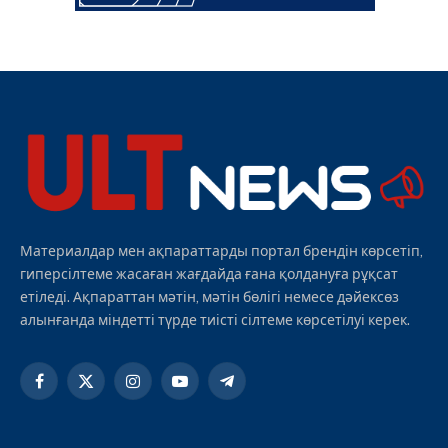
Материалдар мен ақпараттарды портал брендін көрсетіп,
гиперсілтеме жасаған жағдайда ғана қолдануға рұқсат
етіледі. Ақпараттан мәтін, мәтін бөлігі немесе дәйексөз
алынғанда міндетті түрде тиісті сілтеме көрсетілуі керек.
Facebook
X
Instagram
YouTube
Telegram
(Twitter)