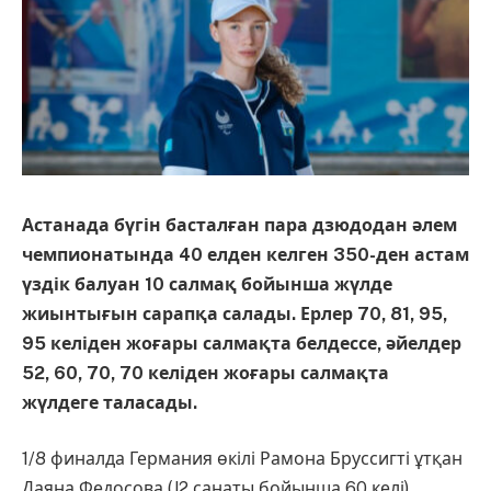
Астанада бүгін басталған пара дзюдодан әлем
чемпионатында 40 елден келген 350-ден астам
үздік балуан 10 салмақ бойынша жүлде
жиынтығын сарапқа салады. Ерлер 70, 81, 95,
95 келіден жоғары салмақта белдессе, әйелдер
52, 60, 70, 70 келіден жоғары салмақта
жүлдеге таласады.
1/8 финалда Германия өкілі Рамона Бруссигті ұтқан
Даяна Федосова (J2 санаты бойынша 60 келі)