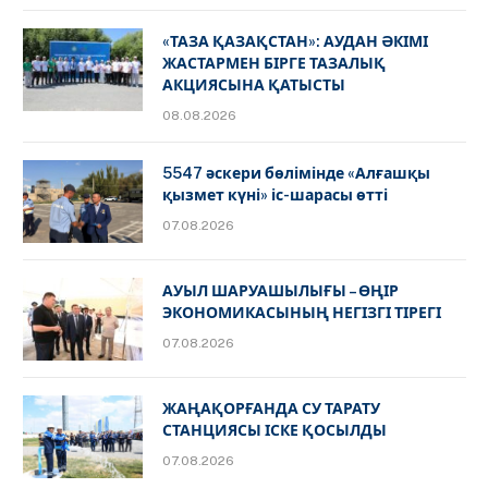
«ТАЗА ҚАЗАҚСТАН»: АУДАН ӘКІМІ
ЖАСТАРМЕН БІРГЕ ТАЗАЛЫҚ
АКЦИЯСЫНА ҚАТЫСТЫ
08.08.2026
5547 әскери бөлімінде «Алғашқы
қызмет күні» іс-шарасы өтті
07.08.2026
АУЫЛ ШАРУАШЫЛЫҒЫ – ӨҢІР
ЭКОНОМИКАСЫНЫҢ НЕГІЗГІ ТІРЕГІ
07.08.2026
ЖАҢАҚОРҒАНДА СУ ТАРАТУ
СТАНЦИЯСЫ ІСКЕ ҚОСЫЛДЫ
07.08.2026