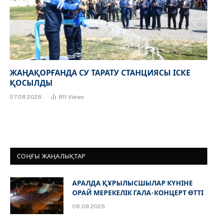
ЖАҢАҚОРҒАНДА СУ ТАРАТУ СТАНЦИЯСЫ ІСКЕ
ҚОСЫЛДЫ
07.08.2026
811
Views
СОҢҒЫ ЖАҢАЛЫҚТАР
АРАЛДА ҚҰРЫЛЫСШЫЛАР КҮНІНЕ
ОРАЙ МЕРЕКЕЛІК ГАЛА-КОНЦЕРТ ӨТТІ
08.08.2026