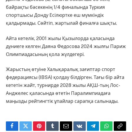
байрақты бәсекенің 1/4 финалында Түркия
спортшысы Донду Есілюртке еш мүмкіндік
қалдырмады. Сөйтіп, жартылай финалға шықты.
Айта кетелік, 2001 жылы Қызылорда қаласында
дүниеге келген Даяна Федосова 2024 жылғы Париж
Олимпиадасының қола жүлдегері.
Жарыстың өтуіне Халықаралық зағиптар спорт
федерациясы (IBSA) қолдау білдірген. Тағы бір айта
кететін жайт, турнирде 2028 жылы АҚШ-тың Лос-
Анджелес қаласында өтетін Паралимпиадаға
маңызды рейтингтік ұпайлар сарапқа салынады.
Facebook
Twitter
Pinterest
Tumblr
Email
VKontakte
Telegram
WhatsApp
Copy