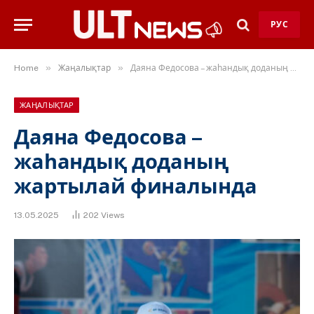
РУС
»
»
Home
Жаңалықтар
Даяна Федосова – жаһандық доданың жартылай финалында
ЖАҢАЛЫҚТАР
Даяна Федосова –
жаһандық доданың
жартылай финалында
13.05.2025
202
Views