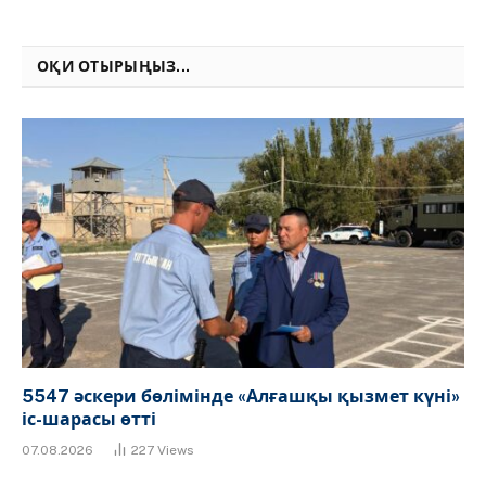
Link
ОҚИ ОТЫРЫҢЫЗ...
5547 әскери бөлімінде «Алғашқы қызмет күні»
іс-шарасы өтті
07.08.2026
227
Views