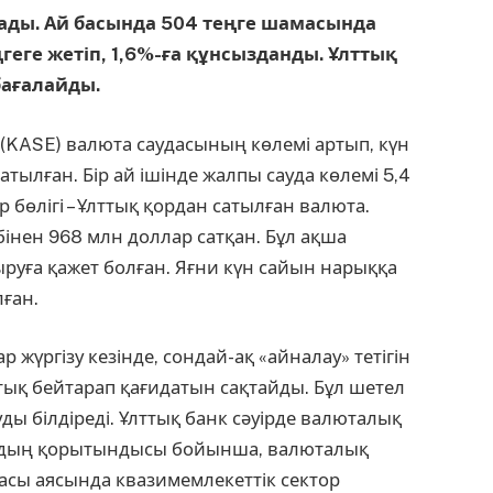
дады. Ай басында 504 теңге шамасында
ңгеге жетіп, 1,6%-ға құнсызданды. Ұлттық
бағалайды.
 (KASE) валюта сауда­сының көлемі артып, күн
тылған. Бір ай ішінде жалпы сауда көлемі 5,4
 бөлігі – Ұлт­тық қордан сатылған валюта.
бінен 968 млн доллар сатқан. Бұл ақша
уға қажет болған. Яғни күн сайын нарыққа
ған.
 жүргізу кезінде, сондай-ақ «айналау» тетігін
қтық бей­тарап қағидатын сақтайды. Бұл шетел
ды білдіреді. Ұлттық банк сәуірде валюталық
айдың қорытындысы бойынша, валюталық
рмасы аясында квазимемлекеттік сектор