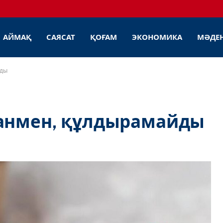
АЙМАҚ
САЯСАТ
ҚОҒАМ
ЭКОНОМИКА
МӘДЕ
йды
ғанмен, құлдырамайды