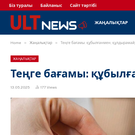
Біз туралы
Байланыс
Сайт тәртібі
ЖАҢАЛЫҚТАР
»
»
Home
Жаңалықтар
Теңге бағамы: құбылғанмен, құлдырама
ЖАҢАЛЫҚТАР
Теңге бағамы: құбыл
13.05.2025
177
Views