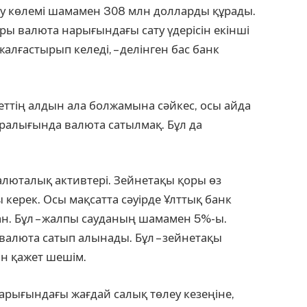
сату көлемі шамамен 308 млн долларды құрады.
ры валюта на­рығындағы сату үдерісін екінші
алғастырып келеді, – делінген бас банк
меттің алдын ала болжамына сәйкес, осы айда
аралығында валюта сатылмақ. Бұл да
алюталық активтері. Зей­нетақы қоры өз
 керек. Осы мақсатта сәуірде Ұлттық банк
ан. Бұл – жалпы сауданың шамамен 5%-ы.
алюта сатып алынады. Бұл – зейнетақы
н қажет шешім.
арығындағы жағдай салық төлеу кезеңіне,