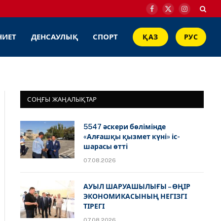
Facebook
X
Instagram
(Twitter)
НИЕТ
ДЕНСАУЛЫҚ
СПОРТ
ҚАЗ
РУС
СОҢҒЫ ЖАҢАЛЫҚТАР
5547 әскери бөлімінде
«Алғашқы қызмет күні» іс-
шарасы өтті
07.08.2026
АУЫЛ ШАРУАШЫЛЫҒЫ – ӨҢІР
ЭКОНОМИКАСЫНЫҢ НЕГІЗГІ
ТІРЕГІ
07.08.2026