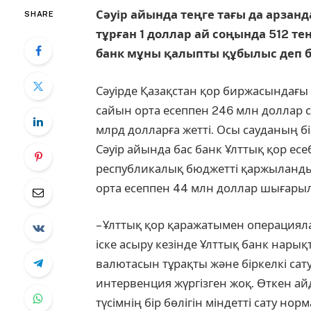
Сәуір айында теңге тағы да арзан
SHARE
тұрған 1 доллар ай соңында 512 те
банк мұны қалыпты құбылыс деп 
Сәуірде Қазақстан қор бир­жа­сындағы
сайын орта есеппен 246 млн доллар са
млрд долларға жетті. Осы сауданың бір
Сәуір айында бас банк Ұлттық қор есе
республикалық бюджетті қаржыландыр
орта есеппен 44 млн доллар шығарыл
– Ұлттық қор қаражатымен операциялар
іске асыру ке­зін­де Ұлттық банк нары
валютасын тұрақты және біркелкі сату
интервенция жүргізген жоқ. Өткен 
түсімнің бір бөлігін міндетті сату но