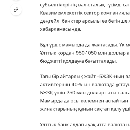
субъектілерінің валюта­лық тү­сімді 
Квазимемлекеттік сектор компания­ла
деңгейлі банктер арқылы өз бетінше ж
хабарламасында.
Бұл үрдіс мамырда да жалғаса­ды. Үкі
Ұлттық қордан 950-1050 млн доллар 
бюджетті қолдауға бағытталады.
Тағы бір айтарлық жайт – БЖЗҚ-ның в
активтерінің 40%-ын валютада ұстауы
БЖЗҚ үшін 250 млн доллар сатып алғ
Мамырда да осы көлемнен аспайтын в
жинақтарының құнын сақтап қалу үші
Ұлттық банк алдағы уақытта валюта н