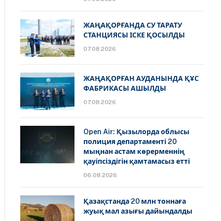
ЖАҢАҚОРҒАНДА СУ ТАРАТУ
СТАНЦИЯСЫ ІСКЕ ҚОСЫЛДЫ
07.08.2026
ЖАҢАҚОРҒАН АУДАНЫНДА ҚҰС
ФАБРИКАСЫ АШЫЛДЫ
07.08.2026
Open Air: Қызылорда облысы
полиция департаменті 20
мыңнан астам көрерменнің
қауіпсіздігін қамтамасыз етті
06.08.2026
Қазақстанда 20 млн тоннаға
жуық мал азығы дайындалды