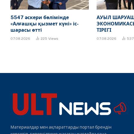
5547 әскери бөлімінде
АУЫЛ ШАРУАШ
«Алғашқы қызмет күні» іс-
ЭКОНОМИКАСЫ
шарасы өтті
ТІРЕГІ
07.08.2026
225
Views
07.08.2026
53
Материалдар мен ақпараттарды портал брендін
көрсетіп, гиперсілтеме жасаған жағдайда ғана