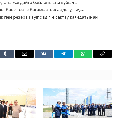
рықтағы жағдайға байланысты құбылып
ан, банк теңге бағамын жасанды ұстауға
 пен резерв қауіпсіздігін сақтау қағидатынан
t
Tumblr
Email
VKontakte
Telegram
WhatsApp
Copy
Link