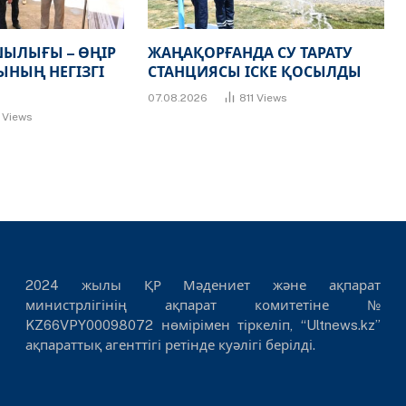
ЫЛЫҒЫ – ӨҢІР
ЖАҢАҚОРҒАНДА СУ ТАРАТУ
НЫҢ НЕГІЗГІ
СТАНЦИЯСЫ ІСКЕ ҚОСЫЛДЫ
07.08.2026
811
Views
7
Views
2024 жылы ҚР Мәдениет және ақпарат
министрлігінің ақпарат комитетіне №
KZ66VPY00098072 нөмірімен тіркеліп, “Ultnews.kz”
ақпараттық агенттігі ретінде куәлігі берілді.