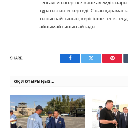
геосаяси өзгеріске және әлемдік на
тұратынын ескертеді. Соған қарамаст
тырыспайтынын, керісінше тепе-теңдік
айнымайтынын айтады.
SHARE.
Facebook
Twitter
Pinteres
ОҚИ ОТЫРЫҢЫЗ...