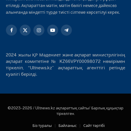
етіледі. Ақпараттан мәтін, мәтін бөлігі немесе дәйексөз
алынғанда міндетті түрде тиісті сілтеме көрсетілуі керек.
Facebook
X
Instagram
YouTube
Telegram
(Twitter)
2024 жылы ҚР Мәдениет және ақпарат министрлігінің
ақпарат комитетіне № KZ66VPY00098072 нөмірімен
тіркеліп, “Ultnews.kz” ақпараттық агенттігі ретінде
куәлігі берілді.
©2023- 2026 / Ultnews.kz ақпараттық сайты/ Барлық құқықтар
тіркелген.
Біз туралы
Байланыс
Сайт тәртібі