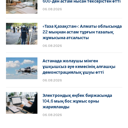
600-ден астам нысан тексерістен өтті
06.08.2026
«Таза Қазақстан»: Алматы облысында
22 мыңнан астам тұрғын тазалық
жұмысына атсалысты
06.08.2026
Астанада жолаушы мінген
ұшқышсыз әуе кемесінің алғашқы
демонстрациялық ұшуы өтті
06.08.2026
Электрондық еңбек биржасында
104,6 мың бос жұмыс орны
жарияланды
06.08.2026