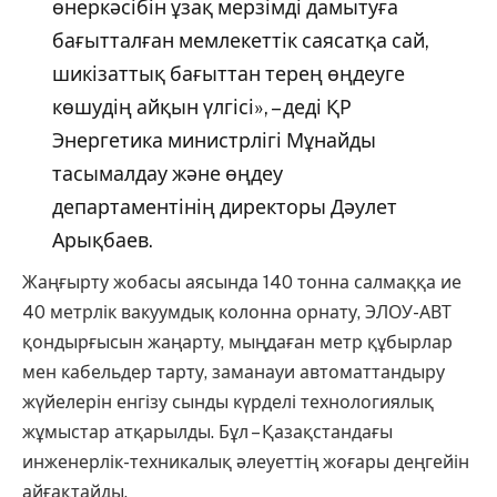
өнеркәсібін ұзақ мерзімді дамытуға
бағытталған мемлекеттік саясатқа сай,
шикізаттық бағыттан терең өңдеуге
көшудің айқын үлгісі», – деді ҚР
Энергетика министрлігі Мұнайды
тасымалдау және өңдеу
департаментінің директоры Дәулет
Арықбаев.
Жаңғырту жобасы аясында 140 тонна салмаққа ие
40 метрлік вакуумдық колонна орнату, ЭЛОУ-АВТ
қондырғысын жаңарту, мыңдаған метр құбырлар
мен кабельдер тарту, заманауи автоматтандыру
жүйелерін енгізу сынды күрделі технологиялық
жұмыстар атқарылды. Бұл – Қазақстандағы
инженерлік-техникалық әлеуеттің жоғары деңгейін
айғақтайды.