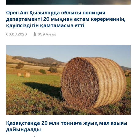
Open Air: Қызылорда облысы полиция
департаменті 20 мыңнан астам көрерменнің
қауіпсіздігін қамтамасыз етті
06.08.2026
639
Views
Қазақстанда 20 млн тоннаға жуық мал азығы
дайындалды