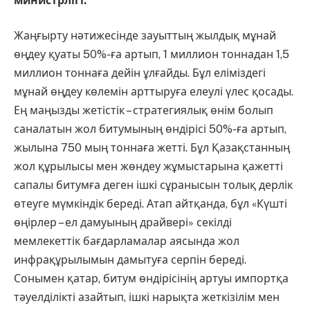
министрлігі.
Жаңғырту нәтижесінде зауыттың жылдық мұнай
өңдеу қуаты 50%-ға артып, 1 миллион тоннадан 1,5
миллион тоннаға дейін ұлғайды. Бұл еліміздегі
мұнай өңдеу көлемін арттыруға елеулі үлес қосады.
Ең маңызды жетістік – стратегиялық өнім болып
саналатын жол битумының өндірісі 50%-ға артып,
жылына 750 мың тоннаға жетті. Бұл Қазақстанның
жол құрылысы мен жөндеу жұмыстарына қажетті
сапалы битумға деген ішкі сұранысын толық дерлік
өтеуге мүмкіндік береді. Атап айтқанда, бұл «Күшті
өңірлер – ел дамуының драйвері» секілді
мемлекеттік бағдарламалар аясында жол
инфрақұрылымын дамытуға серпін береді.
Сонымен қатар, битум өндірісінің артуы импортқа
тәуелділікті азайтып, ішкі нарықта жеткізілім мен