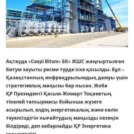
Ақтауда «Caspi Bitum» БК» ЖШС жаңғыртылған
битум зауыты ресми түрде іске қосылды. Бұл –
Қазақстанның инфрақұрылымдық дамуы үшін
стратегиялық маңызы бар нысан. Жоба
ҚР Президенті Қасым-Жомарт Тоқаевтың
тікелей тапсырмасы бойынша жүзеге
асырылып, елдің энергетикалық және көлік
тәуелсіздігін нығайтудың маңызды кезеңін
білдіреді, деп хабарлайды ҚР Энергетика