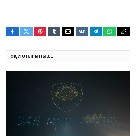
Facebook
Twitter
Pinterest
Tumblr
Email
VKontakte
Telegram
WhatsApp
Copy
Link
ОҚИ ОТЫРЫҢЫЗ...