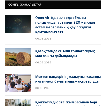
СОҢҒЫ ЖАҢАЛЫҚТАР
Open Air: Қызылорда облысы
полиция департаменті 20 мыңнан
астам көрерменнің қауіпсіздігін
қамтамасыз етті
06.08.2026
Қазақстанда 20 млн тоннаға жуық
мал азығы дайындалды
06.08.2026
Мектеп пәндерінің мазмұны жасанды
интеллект бағытында жаңартылуда
06.08.2026
Қолжетімді орта: жыл басынан бері