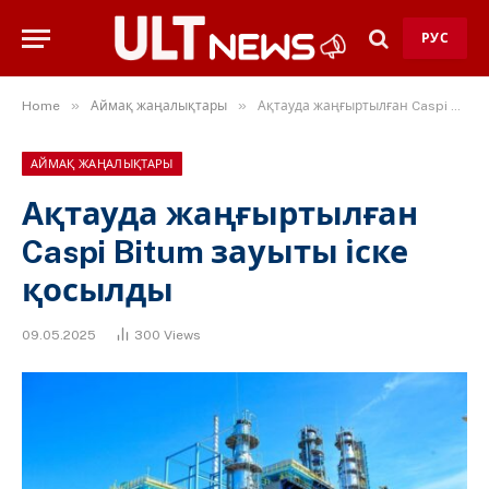
РУС
»
»
Home
Аймақ жаңалықтары
Ақтауда жаңғыртылған Caspi Bitum зауыты іске қосылды
АЙМАҚ ЖАҢАЛЫҚТАРЫ
Ақтауда жаңғыртылған
Caspi Bitum зауыты іске
қосылды
09.05.2025
300
Views