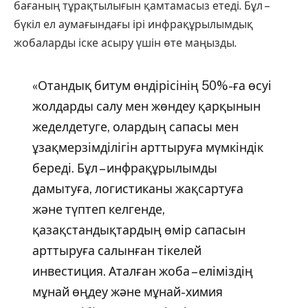
бағаның тұрақтылығын қамтамасыз етеді. Бұл –
бүкіл ел аумағындағы ірі инфрақұрылымдық
жобаларды іске асыру үшін өте маңызды.
«Отандық битум өндірісінің 50%-ға өсуі
жолдарды салу мен жөндеу қарқынын
жеделдетуге, олардың сапасы мен
ұзақмерзімділігін арттыруға мүмкіндік
береді. Бұл – инфрақұрылымды
дамытуға, логистиканы жақсартуға
және түптеп келгенде,
қазақстандықтардың өмір сапасын
арттыруға салынған тікелей
инвестиция. Аталған жоба – еліміздің
мұнай өңдеу және мұнай-химия