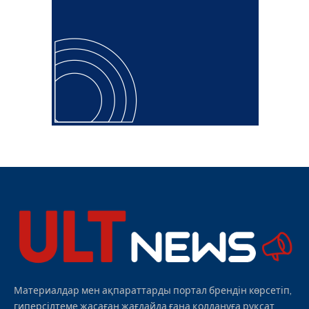
Материалдар мен ақпараттарды портал брендін көрсетіп,
гиперсілтеме жасаған жағдайда ғана қолдануға рұқсат