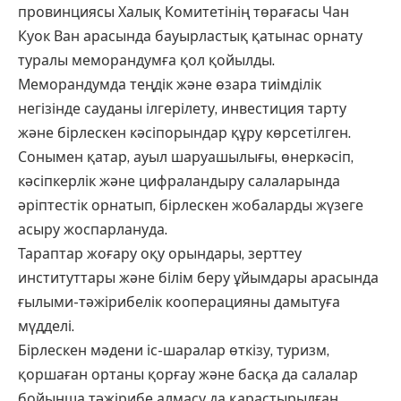
провинциясы Халық Комитетінің төрағасы Чан
Куок Ван арасында бауырластық қатынас орнату
туралы меморандумға қол қойылды.
Меморандумда теңдік және өзара тиімділік
негізінде сауданы ілгерілету, инвестиция тарту
және бірлескен кәсіпорындар құру көрсетілген.
Сонымен қатар, ауыл шаруашылығы, өнеркәсіп,
кәсіпкерлік және цифраландыру салаларында
әріптестік орнатып, бірлескен жобаларды жүзеге
асыру жоспарлануда.
Тараптар жоғару оқу орындары, зерттеу
институттары және білім беру ұйымдары арасында
ғылыми-тәжірибелік кооперацияны дамытуға
мүдделі.
Бірлескен мәдени іс-шаралар өткізу, туризм,
қоршаған ортаны қорғау және басқа да салалар
бойынша тәжірибе алмасу да қарастырылған.