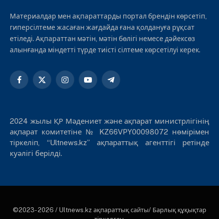
Материалдар мен ақпараттарды портал брендін көрсетіп,
гиперсілтеме жасаған жағдайда ғана қолдануға рұқсат
етіледі. Ақпараттан мәтін, мәтін бөлігі немесе дәйексөз
алынғанда міндетті түрде тиісті сілтеме көрсетілуі керек.
Facebook
X
Instagram
YouTube
Telegram
(Twitter)
2024 жылы ҚР Мәдениет және ақпарат министрлігінің
ақпарат комитетіне № KZ66VPY00098072 нөмірімен
тіркеліп, “Ultnews.kz” ақпараттық агенттігі ретінде
куәлігі берілді.
©2023- 2026 / Ultnews.kz ақпараттық сайты/ Барлық құқықтар