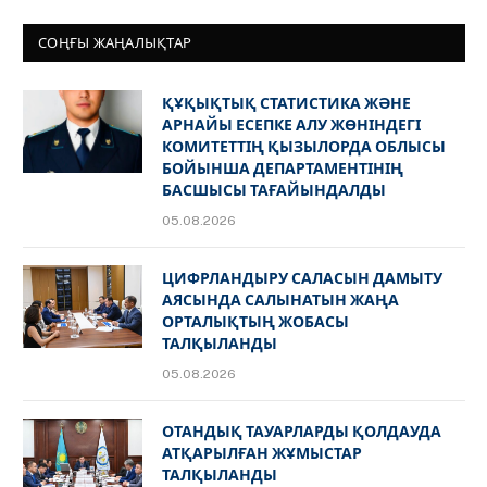
СОҢҒЫ ЖАҢАЛЫҚТАР
ҚҰҚЫҚТЫҚ СТАТИСТИКА ЖӘНЕ
АРНАЙЫ ЕСЕПКЕ АЛУ ЖӨНІНДЕГІ
КОМИТЕТТІҢ ҚЫЗЫЛОРДА ОБЛЫСЫ
БОЙЫНША ДЕПАРТАМЕНТІНІҢ
БАСШЫСЫ ТАҒАЙЫНДАЛДЫ
05.08.2026
ЦИФРЛАНДЫРУ САЛАСЫН ДАМЫТУ
АЯСЫНДА САЛЫНАТЫН ЖАҢА
ОРТАЛЫҚТЫҢ ЖОБАСЫ
ТАЛҚЫЛАНДЫ
05.08.2026
ОТАНДЫҚ ТАУАРЛАРДЫ ҚОЛДАУДА
АТҚАРЫЛҒАН ЖҰМЫСТАР
ТАЛҚЫЛАНДЫ