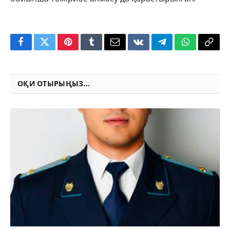
Facebook
Twitter
Pinterest
Tumblr
Email
VKontakte
Telegram
WhatsApp
Copy
Link
ОҚИ ОТЫРЫҢЫЗ...