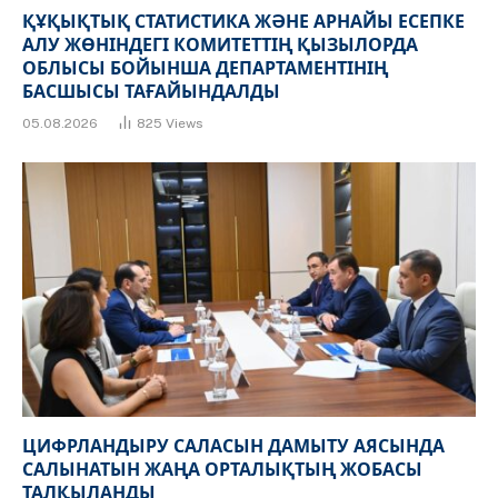
ҚҰҚЫҚТЫҚ СТАТИСТИКА ЖӘНЕ АРНАЙЫ ЕСЕПКЕ
АЛУ ЖӨНІНДЕГІ КОМИТЕТТІҢ ҚЫЗЫЛОРДА
ОБЛЫСЫ БОЙЫНША ДЕПАРТАМЕНТІНІҢ
БАСШЫСЫ ТАҒАЙЫНДАЛДЫ
05.08.2026
825
Views
ЦИФРЛАНДЫРУ САЛАСЫН ДАМЫТУ АЯСЫНДА
САЛЫНАТЫН ЖАҢА ОРТАЛЫҚТЫҢ ЖОБАСЫ
ТАЛҚЫЛАНДЫ