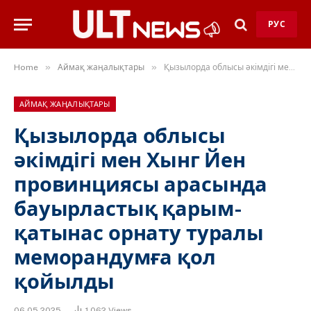
РУС
»
»
Home
Аймақ жаңалықтары
Қызылорда облысы әкімдігі мен Хынг Йен провинциясы арасында бауырластық қарым-қатынас орнату туралы меморандумға қол қойылды
АЙМАҚ ЖАҢАЛЫҚТАРЫ
Қызылорда облысы
әкімдігі мен Хынг Йен
провинциясы арасында
бауырластық қарым-
қатынас орнату туралы
меморандумға қол
қойылды
06.05.2025
1 062
Views