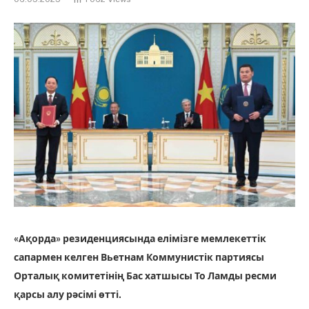
«Ақорда» резиденциясында елімізге мемлекеттік
сапармен келген Вьетнам Коммунистік партиясы
Орталық комитетінің Бас хатшысы То Ламды ресми
қарсы алу рәсімі өтті.