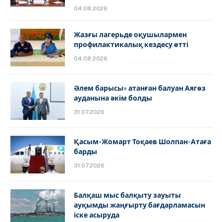
04.08.2026
Жазғы лагерьде оқушылармен
профилактикалық кездесу өтті
04.08.2026
Әлем барысы» атанған балуан Аягөз
ауданына әкім болды
31.07.2026
Қасым-Жомарт Тоқаев Шолпан-Атаға
барды
31.07.2026
Балқаш мыс балқыту зауыты
ауқымды жаңғырту бағдарламасын
іске асыруда