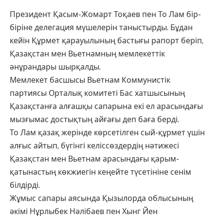
Президент Қасым-Жомарт Тоқаев пен То Лам бір-
біріне делегация мүшелерін таныстырды. Бұдан
кейін Құрмет қарауылының бастығы рапорт беріп,
Қазақстан мен Вьетнамның мемлекеттік
әнұрандары шырқалды.
Мемлекет басшысы Вьетнам Коммунистік
партиясы Орталық комитеті Бас хатшысының
Қазақстанға алғашқы сапарына екі ел арасындағы
мызғымас достықтың айғағы деп баға берді.
То Лам қазақ жерінде көрсетілген сый-құрмет үшін
алғыс айтып, бүгінгі келіссөздердің нәтижесі
Қазақстан мен Вьетнам арасындағы қарым-
қатынастың көкжиегін кеңейте түсетініне сенім
білдірді.
Жұмыс сапары аясында Қызылорда облысының
әкімі Нұрлыбек Нәлібаев пен Хынг Йен