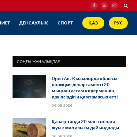
Facebook
X
Instagram
(Twitter)
НИЕТ
ДЕНСАУЛЫҚ
СПОРТ
ҚАЗ
РУС
СОҢҒЫ ЖАҢАЛЫҚТАР
Open Air: Қызылорда облысы
полиция департаменті 20
мыңнан астам көрерменнің
қауіпсіздігін қамтамасыз етті
06.08.2026
Қазақстанда 20 млн тоннаға
жуық мал азығы дайындалды
06.08.2026