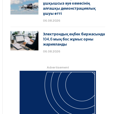
ұшқышсыз әуе кемесінің
алғашқы демонстрациялық
ұшуы өтті
06.08.2026
Электрондық еңбек биржасында
104,6 мың бос жұмыс орны
жарияланды
06.08.2026
Advertisement