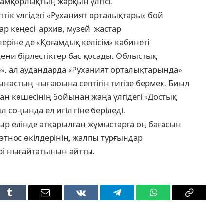
қамқорлықтың жарқын үлгісі.
ік үлгідегі «Руханият орталықтары» бой
ар кеңесі, архив, музей, жастар
ріне де «Қоғамдық келісім» кабинеті
дени бірлестіктер бас қосады. Облыстық
е», ал аудандарда «Руханият орталықтарында»
ынастың нығаюына септігін тигізе бермек. Биыл
н көшесінің бойынан жаңа үлгідегі «Достық
 соңында ел игілігіне беріледі.
р елінде атқарылған жұмыстарға оң бағасын
 этнос өкілдерінің, жалпы тұрғындар
әрі нығайтатынын айтты.
t
Tumblr
Email
VKontakte
Telegram
WhatsApp
Copy
Link