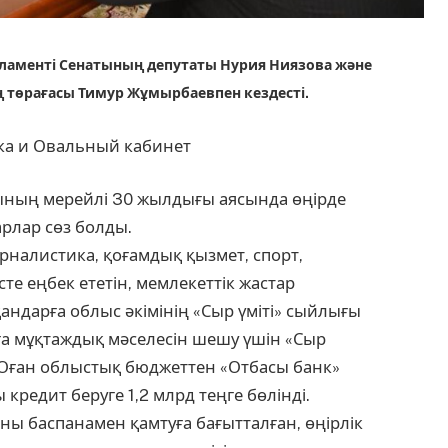
арламенті Сенатының депутаты Нурия Ниязова және
ң төрағасы Тимур Жұмырбаевпен кездесті.
ының мерейлі 30 жылдығы аясында өңірде
рлар сөз болды.
рналистика, қоғамдық қызмет, спорт,
сте еңбек ететін, мемлекеттік жастар
андарға облыс әкімінің «Сыр үміті» сыйлығы
ға мұқтаждық мәселесін шешу үшін «Сыр
 Оған облыстық бюджеттен «Отбасы банк»
кредит беруге 1,2 млрд теңге бөлінді.
ны баспанамен қамтуға бағытталған, өңірлік