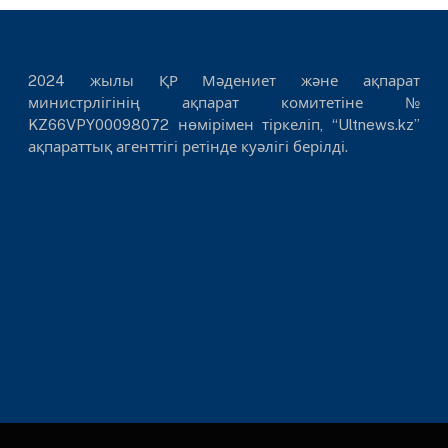
2024 жылы ҚР Мәдениет және ақпарат
министрлігінің ақпарат комитетіне №
KZ66VPY00098072 нөмірімен тіркеліп, “Ultnews.kz”
ақпараттық агенттігі ретінде куәлігі берілді.