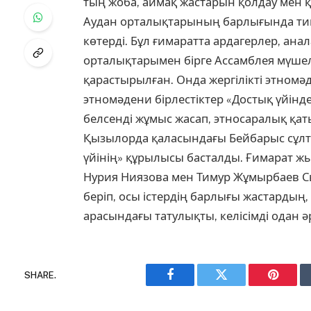
тың жоба, аймақ жастарын қолдау мен 
Аудан орталықтарының барлығында типт
көтерді. Бұл ғимаратта ардагерлер, анал
орталықтарымен бірге Ассамблея мүшеле
қарастырылған. Онда жергілікті этномә
этномәдени бірлестіктер «Достық үйінд
белсенді жұмыс жасап, этносаралық қат
Қызылорда қаласындағы Бейбарыс сұлта
үйінің» құрылысы басталды. Ғимарат жыл
Нурия Ниязова мен Тимур Жұмырбаев Сы
беріп, осы істердің барлығы жастардың,
арасындағы татулықты, келісімді одан 
SHARE.
Facebook
Twitter
Pinteres