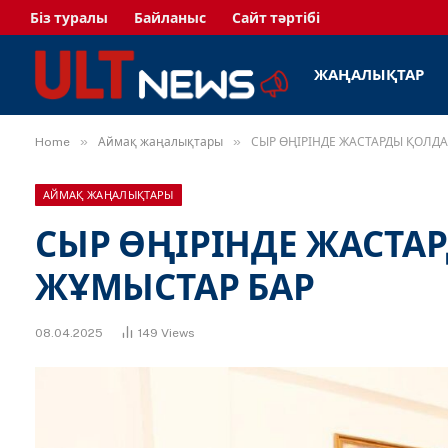
Біз туралы
Байланыс
Сайт тәртібі
ЖАҢАЛЫҚТАР
»
»
Home
Аймақ жаңалықтары
СЫР ӨҢІРІНДЕ ЖАСТАРДЫ ҚОЛДА
АЙМАҚ ЖАҢАЛЫҚТАРЫ
СЫР ӨҢІРІНДЕ ЖАСТА
ЖҰМЫСТАР БАР
08.04.2025
149
Views