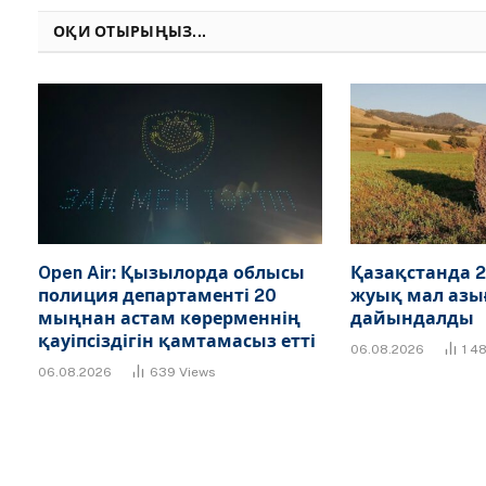
ОҚИ ОТЫРЫҢЫЗ...
Open Air: Қызылорда облысы
Қазақстанда 2
полиция департаменті 20
жуық мал азы
мыңнан астам көрерменнің
дайындалды
қауіпсіздігін қамтамасыз етті
06.08.2026
1 4
06.08.2026
639
Views