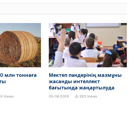
0 млн тоннаға
Мектеп пәндерінің мазмұны
ғы
жасанды интеллект
бағытында жаңартылуда
86
Views
06.08.2026
225
Views