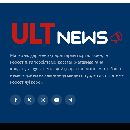
Материалдар мен ақпараттарды портал брендін
көрсетіп, гиперсілтеме жасаған жағдайда ғана
қолдануға рұқсат етіледі. Ақпараттан мәтін, мәтін бөлігі
немесе дәйексөз алынғанда міндетті түрде тиісті сілтеме
көрсетілуі керек.
Facebook
X
Instagram
YouTube
Telegram
(Twitter)