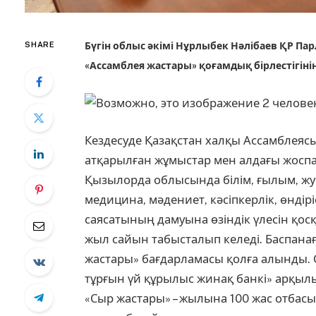
SHARE
Бүгін облыс әкімі Нұрлыбек Нәлібаев ҚР П
«Ассамблея жастары» қоғамдық бірлестігіні
Кездесуде Қазақстан халқы Ассамблеяс
атқарылған жұмыстар мен алдағы жоспа
Қызылорда облысында білім, ғылым, жу
медицина, мәдениет, кәсіпкерлік, өндірі
саясатының дамуына өзіндік үлесін қосқ
жыл сайын табысталып келеді. Баспана
жастары» бағдарламасы қолға алынды.
тұрғын үй құрылыс жинақ банкі» арқылы 
«Сыр жастары» – жылына 100 жас отбасы