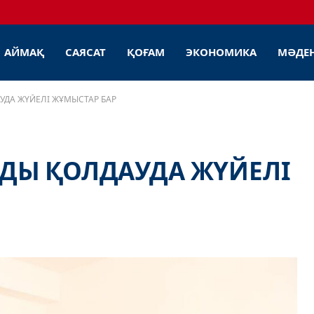
АЙМАҚ
САЯСАТ
ҚОҒАМ
ЭКОНОМИКА
МӘДЕ
УДА ЖҮЙЕЛІ ЖҰМЫСТАР БАР
РДЫ ҚОЛДАУДА ЖҮЙЕЛІ