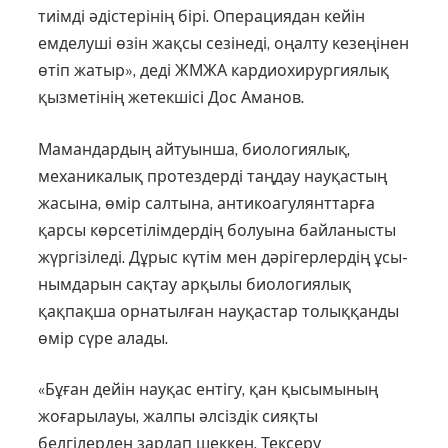
тиімді әдістерінің бірі. Операциядан кейін
емделуші өзін жақсы сезінеді, оңалту кезе­ңінен
өтіп жатыр», деді ЖМЖА кардиохирургиялық
қызметінің жетекшісі Дос Аманов.
Мамандардың айтуынша, био­логиялық,
механикалық про­тез­дерді таңдау науқастың
жасы­на, өмір салтына, антикоа­гулянт­тарға
қарсы көрсетілімдердің болуына байланысты
жүргізіледі. Дұрыс күтім мен дәрігерлердің ұсы­
нымдарын сақтау арқылы био­ло­гиялық
қақпақша орнатылған нау­қас­­тар толыққанды
өмір сүре алады.
«Бұған дейін науқас ентігу, қан қысымының
жоғарылауы, жалпы әлсіздік сияқты
белгілерден зардап шеккен. Тексеру