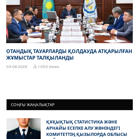
ОТАНДЫҚ ТАУАРЛАРДЫ ҚОЛДАУДА АТҚАРЫЛҒАН
ЖҰМЫСТАР ТАЛҚЫЛАНДЫ
04.08.2026
1 053
Views
СОҢҒЫ ЖАҢАЛЫҚТАР
ҚҰҚЫҚТЫҚ СТАТИСТИКА ЖӘНЕ
АРНАЙЫ ЕСЕПКЕ АЛУ ЖӨНІНДЕГІ
КОМИТЕТТІҢ ҚЫЗЫЛОРДА ОБЛЫСЫ