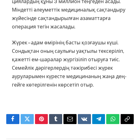
циялардың құны 3 миллион тең­ге­ден асады.
Міндетті әлеуметтік медициналық сақтандыру
жүйе­сінде сақтандырылған азаматтарға
операция тегін жасалады.
Жүрек – адам өмірінің басты қозғаушы күші.
Сондықтан оның сау­лығы уақтылы тек­се­ріліп,
қа­­жетті ем-шаралар жүр­гі­зіліп оты­руға тиіс.
Семейлік дәрі­гер­лер­дің тә­­­жі­рибесі жүрек
ауруларымен кү­­рес­те медицинаның жаңа дең­
гей­ге көте­рілгенін көрсетіп отыр.
Facebook
Twitter
Pinterest
Tumblr
Email
VKontakte
Telegram
WhatsApp
Copy
Link