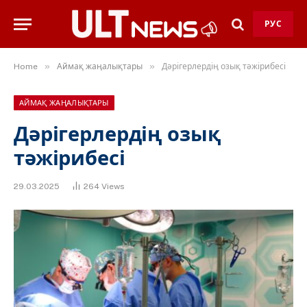
РУС
»
»
Home
Аймақ жаңалықтары
Дәрігерлердің озық тәжірибесі
АЙМАҚ ЖАҢАЛЫҚТАРЫ
Дәрігерлердің озық
тәжірибесі
29.03.2025
264
Views