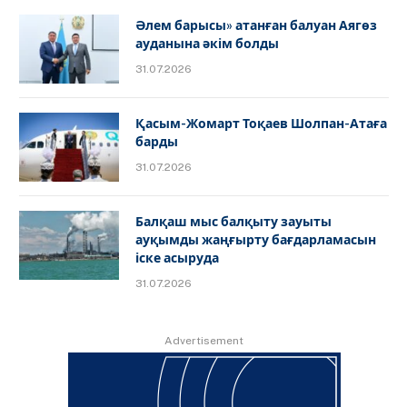
Әлем барысы» атанған балуан Аягөз
ауданына әкім болды
31.07.2026
Қасым-Жомарт Тоқаев Шолпан-Атаға
барды
31.07.2026
Балқаш мыс балқыту зауыты
ауқымды жаңғырту бағдарламасын
іске асыруда
31.07.2026
Advertisement