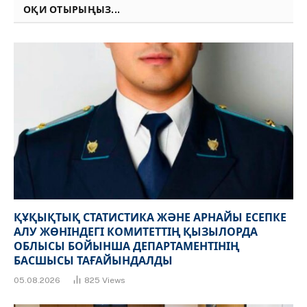
ОҚИ ОТЫРЫҢЫЗ...
ҚҰҚЫҚТЫҚ СТАТИСТИКА ЖӘНЕ АРНАЙЫ ЕСЕПКЕ
АЛУ ЖӨНІНДЕГІ КОМИТЕТТІҢ ҚЫЗЫЛОРДА
ОБЛЫСЫ БОЙЫНША ДЕПАРТАМЕНТІНІҢ
БАСШЫСЫ ТАҒАЙЫНДАЛДЫ
05.08.2026
825
Views