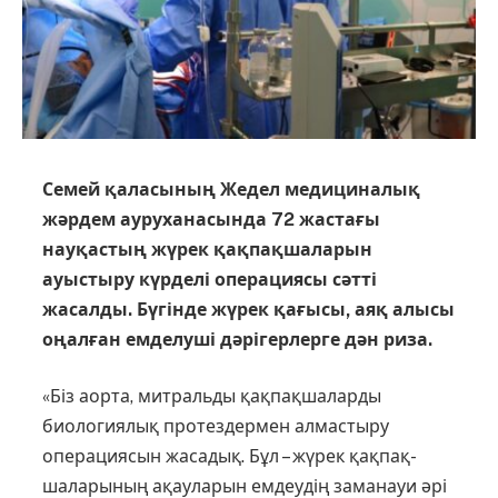
Семей қаласының Жедел медициналық
жәрдем ауруханасында 72 жастағы
науқастың жүрек қақпақшаларын
ауыстыру күрделі операциясы сәтті
жасалды. Бүгінде жүрек қағысы, аяқ алысы
оңалған емделуші дәрігерлерге дән риза.
«Біз аорта, митральды қақ­пақ­ша­ларды
биологиялық про­тез­­дермен алмастыру
операция­сын жасадық. Бұл – жүрек қақ­пақ­
шаларының ақауларын емдеудің заманауи әрі