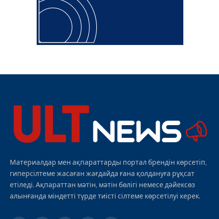
Материалдар мен ақпараттарды портал брендін көрсетіп,
гиперсілтеме жасаған жағдайда ғана қолдануға рұқсат
етіледі. Ақпараттан мәтін, мәтін бөлігі немесе дәйексөз
алынғанда міндетті түрде тиісті сілтеме көрсетілуі керек.