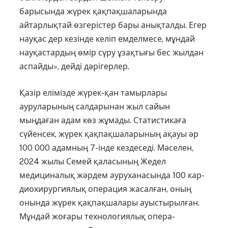
барысында жүрек қақпақшаларында
айтарлықтай өзгерістер бары анықталды. Егер
науқас дер кезінде келіп емделмесе, мұндай
науқастардың өмір сүру ұзақтығы бес жылдан
аспайды», дейді дәрігерлер.
Қазір елімізде жүрек-қан тамырлары
ауруларының салдарынан жыл сайын
мыңдаған адам көз жұмады. Статистикаға
сүйенсек, жүрек қақпақшаларының ақауы әр
100 000 адамның 7-інде кездеседі. Мәселен,
2024 жылы Семей қала­сының Жедел
медициналық жәр­­дем ауруханасында 100 кар­
дио­хирургиялық операция жа­сал­­ған, оның
онында жүрек қақ­пақ­шалары ауыстырылған.
Мұн­дай жоғары технологиялық опе­ра­