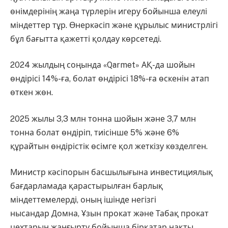
өнімдерінің жаңа түрлерін игеру бойынша елеулі
міндеттер тұр. Өнеркәсіп және құрылыс министрлігі
бұл бағытта қажетті қолдау көрсетеді.
2024 жылдың соңында «Qarmet» АҚ-да шойын
өндірісі 14%-ға, болат өндірісі 18%-ға өскенін атап
өткен жөн.
2025 жылы 3,3 млн тонна шойын және 3,7 млн ​​
тонна болат өндіріп, тиісінше 5% және 6%
құрайтын өндірістік өсімге қол жеткізу көзделген.
Министр кәсіпорын басшылығына инвестициялық
бағдарламада қарастырылған барлық
міндеттемелерді, оның ішінде негізгі
нысандар Домна, Ұзын прокат және Табақ прокат
цехтарын жаңғырту бойынша бірқатар нақты