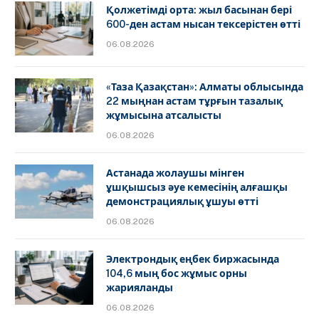
Қолжетімді орта: жыл басынан бері
600-ден астам нысан тексерістен өтті
06.08.2026
«Таза Қазақстан»: Алматы облысында
22 мыңнан астам тұрғын тазалық
жұмысына атсалысты
06.08.2026
Астанада жолаушы мінген
ұшқышсыз әуе кемесінің алғашқы
демонстрациялық ұшуы өтті
06.08.2026
Электрондық еңбек биржасында
104,6 мың бос жұмыс орны
жарияланды
06.08.2026