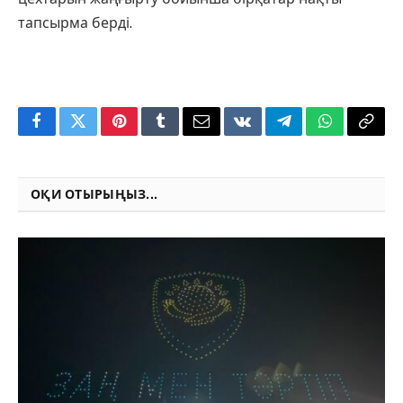
тапсырма берді.
Facebook
Twitter
Pinterest
Tumblr
Email
VKontakte
Telegram
WhatsApp
Copy
Link
ОҚИ ОТЫРЫҢЫЗ...