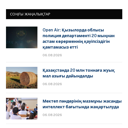
СОҢҒЫ ЖАҢАЛЫҚТАР
Open Air: Қызылорда облысы
полиция департаменті 20 мыңнан
астам көрерменнің қауіпсіздігін
қамтамасыз етті
06.08.2026
Қазақстанда 20 млн тоннаға жуық
мал азығы дайындалды
06.08.2026
Мектеп пәндерінің мазмұны жасанды
интеллект бағытында жаңартылуда
06.08.2026