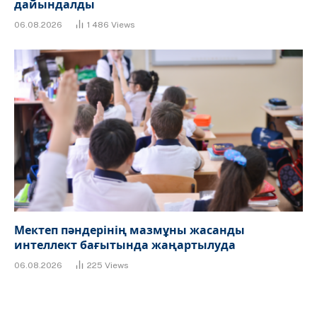
дайындалды
06.08.2026
1 486
Views
Мектеп пәндерінің мазмұны жасанды
интеллект бағытында жаңартылуда
06.08.2026
225
Views