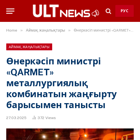
РУС
»
»
Home
Аймақ жаңалықтары
Өнеркәсіп министрі «QARMET» металлургиялық комбинатын жаңғырту барысымен танысты
АЙМАҚ ЖАҢАЛЫҚТАРЫ
Өнеркәсіп министрі
«QARMET»
металлургиялық
комбинатын жаңғырту
барысымен танысты
27.03.2025
372
Views