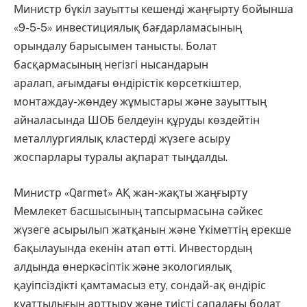
Министр бүкіл зауытты кешенді жаңғырту бойынша
«9-5-5» инвестициялық бағдарламасының
орындалу барысымен танысты. Болат
басқармасының негізгі нысандарын
аралап, ағымдағы өндірістік көрсеткіштер,
монтаждау-жөндеу жұмыстары және зауыттың
айналасында ШОБ белдеуін құруды көздейтін
металлургиялық кластерді жүзеге асыру
жоспарлары туралы ақпарат тыңдалды.
Министр «Qarmet» АҚ жан-жақты жаңғырту
Мемлекет басшысының тапсырмасына сәйкес
жүзеге асырылып жатқанын және Үкіметтің ерекше
бақылауында екенін атап өтті. Инвестордың
алдында өнеркәсіптік және экологиялық
қауіпсіздікті қамтамасыз ету, сондай-ақ өндіріс
қуаттылығын арттыру және тиісті сападағы болат