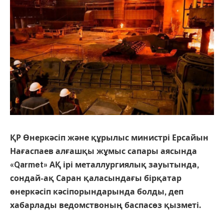
ҚР Өнеркәсіп және құрылыс министрі Ерсайын
Нағаспаев алғашқы жұмыс сапары аясында
«Qarmet» АҚ ірі металлургиялық зауытында,
сондай-ақ Саран қаласындағы бірқатар
өнеркәсіп кәсіпорындарында болды, деп
хабарлады ведомствоның баспасөз қызметі.