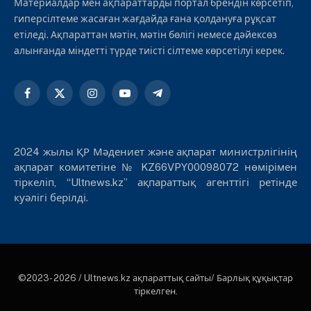
Материалдар мен ақпараттарды портал брендін көрсетіп,
гиперсілтеме жасаған жағдайда ғана қолдануға рұқсат
етіледі. Ақпараттан мәтін, мәтін бөлігі немесе дәйексөз
алынғанда міндетті түрде тиісті сілтеме көрсетілуі керек.
Facebook
X
Instagram
YouTube
Telegram
(Twitter)
2024 жылы ҚР Мәдениет және ақпарат министрлігінің
ақпарат комитетіне № KZ66VPY00098072 нөмірімен
тіркеліп, “Ultnews.kz” ақпараттық агенттігі ретінде
куәлігі берілді.
©2023- 2026 / Ultnews.kz ақпараттық сайты/ Барлық құқықтар
тіркелген.