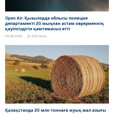
Open Air: Қызылорда облысы полиция
департаменті 20 мыңнан астам көрерменнің
қауіпсіздігін қамтамасыз етті
06.08.2026
639
Views
Қазақстанда 20 млн тоннаға жуық мал азығы