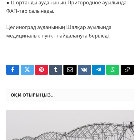
● Шортанды ауданының Пригородное ауылында
ФАП-тар салынады.
Целиноград ауданының Шалқар ауылында
медициналық пункт пайдалануға беріледі.
Facebook
Twitter
Pinterest
Tumblr
Email
VKontakte
Telegram
WhatsApp
Copy
Link
ОҚИ ОТЫРЫҢЫЗ...