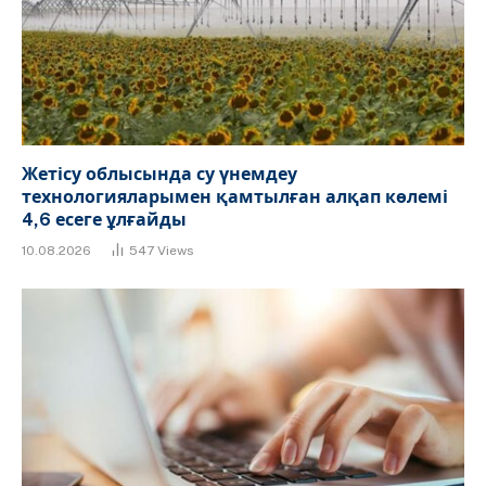
Жетісу облысында су үнемдеу
технологияларымен қамтылған алқап көлемі
4,6 есеге ұлғайды
10.08.2026
547
Views