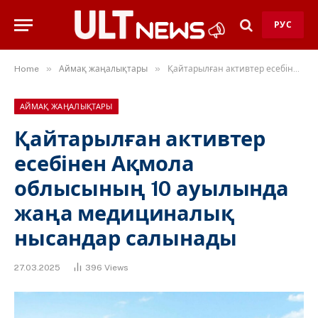
РУС
»
»
Home
Аймақ жаңалықтары
Қайтарылған активтер есебінен Ақмола облысының 10 ауылында жаңа медициналық нысандар салынады
АЙМАҚ ЖАҢАЛЫҚТАРЫ
Қайтарылған активтер
есебінен Ақмола
облысының 10 ауылында
жаңа медициналық
нысандар салынады
27.03.2025
396
Views