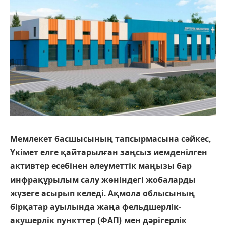
Мемлекет басшысының тапсырмасына сәйкес,
Үкімет елге қайтарылған заңсыз иемденілген
активтер есебінен әлеуметтік маңызы бар
инфрақұрылым салу жөніндегі жобаларды
жүзеге асырып келеді. Ақмола облысының
бірқатар ауылында жаңа фельдшерлік-
акушерлік пункттер (ФАП) мен дәрігерлік