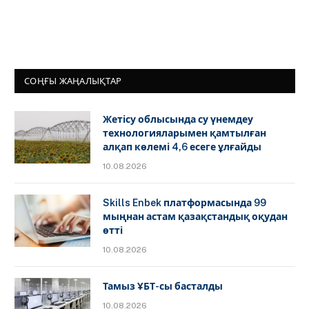
СОҢҒЫ ЖАҢАЛЫҚТАР
Жетісу облысында су үнемдеу
технологияларымен қамтылған
алқап көлемі 4,6 есеге ұлғайды
10.08.2026
Skills Enbek платформасында 99
мыңнан астам қазақстандық оқудан
өтті
10.08.2026
Тамыз ҰБТ-сы басталды
10.08.2026