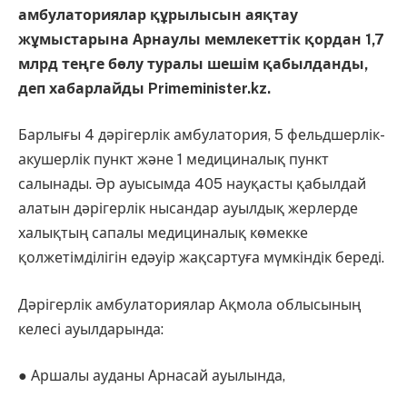
амбулаториялар құрылысын аяқтау
жұмыстарына Арнаулы мемлекеттік қордан 1,7
млрд теңге бөлу туралы шешім қабылданды,
деп хабарлайды Primeminister.kz.
Барлығы 4 дәрігерлік амбулатория, 5 фельдшерлік-
акушерлік пункт және 1 медициналық пункт
салынады. Әр ауысымда 405 науқасты қабылдай
алатын дәрігерлік нысандар ауылдық жерлерде
халықтың сапалы медициналық көмекке
қолжетімділігін едәуір жақсартуға мүмкіндік береді.
Дәрігерлік амбулаториялар Ақмола облысының
келесі ауылдарында:
● Аршалы ауданы Арнасай ауылында,