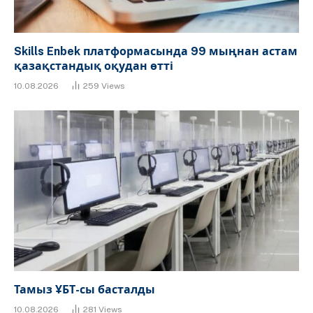
Skills Enbek платформасында 99 мыңнан астам
қазақстандық оқудан өтті
10.08.2026
259
Views
Тамыз ҰБТ-сы басталды
10.08.2026
281
Views