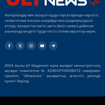
Материалдар мен ақпараттарды портал брендін көрсетіп,
гиперсілтеме жасаған жағдайда ғана қолдануға рұқсат
етіледі. Ақпараттан мәтін, мәтін бөлігі немесе дәйексөз
алынғанда міндетті түрде тиісті сілтеме көрсетілуі керек.
Facebook
X
Instagram
YouTube
Telegram
(Twitter)
2024 жылы ҚР Мәдениет және ақпарат министрлігінің
ақпарат комитетіне № KZ66VPY00098072 нөмірімен
тіркеліп, “Ultnews.kz” ақпараттық агенттігі ретінде
куәлігі берілді.