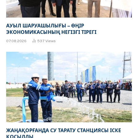
АУЫЛ ШАРУАШЫЛЫҒЫ – ӨҢІР
ЭКОНОМИКАСЫНЫҢ НЕГІЗГІ ТІРЕГІ
07.08.2026
537
Views
ЖАҢАҚОРҒАНДА СУ ТАРАТУ СТАНЦИЯСЫ ІСКЕ
ҚОСЫЛДЫ