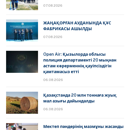
07.08.2026
ЖАҢАҚОРҒАН АУДАНЫНДА ҚҰС
ФАБРИКАСЫ АШЫЛДЫ
07.08.2026
Open Air: Қызылорда облысы
полиция департаменті 20 мыңнан
астам көрерменнің қауіпсіздігін
қамтамасыз етті
06.08.2026
Қазақстанда 20 млн тоннаға жуық
мал азығы дайындалды
06.08.2026
Мектеп пәндерінің мазмұны жасанды