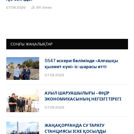
07.08.2026
811
Views
СОҢҒЫ ЖАҢАЛЫҚТАР
5547 әскери бөлімінде «Алғашқы
қызмет күні» іс-шарасы өтті
07.08.2026
АУЫЛ ШАРУАШЫЛЫҒЫ – ӨҢІР
ЭКОНОМИКАСЫНЫҢ НЕГІЗГІ ТІРЕГІ
07.08.2026
ЖАҢАҚОРҒАНДА СУ ТАРАТУ
СТАНЦИЯСЫ ІСКЕ ҚОСЫЛДЫ