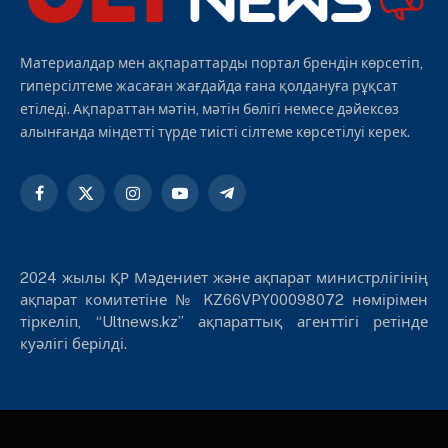
Материалдар мен ақпараттарды портал брендін көрсетіп,
гиперсілтеме жасаған жағдайда ғана қолдануға рұқсат
етіледі. Ақпараттан мәтін, мәтін бөлігі немесе дәйексөз
алынғанда міндетті түрде тиісті сілтеме көрсетілуі керек.
Facebook
X
Instagram
YouTube
Telegram
(Twitter)
2024 жылы ҚР Мәдениет және ақпарат министрлігінің
ақпарат комитетіне № KZ66VPY00098072 нөмірімен
тіркеліп, “Ultnews.kz” ақпараттық агенттігі ретінде
куәлігі берілді.