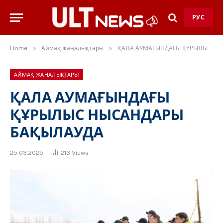
РУС
»
»
Home
Аймақ жаңалықтары
ҚАЛА АУМАҒЫНДАҒЫ ҚҰРЫЛЫС НЫСАНДАРЫ БАҚЫЛАУДА
АЙМАҚ ЖАҢАЛЫҚТАРЫ
ҚАЛА АУМАҒЫНДАҒЫ
ҚҰРЫЛЫС НЫСАНДАРЫ
БАҚЫЛАУДА
25.03.2025
213
Views