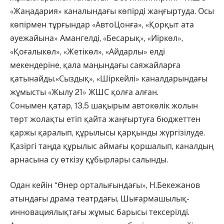
«Жаңадария» каналындағы көпірді жаңғыртуда. Осы
көпірмен тұрғындар «АвтоЦонға», «Қорқыт ата
әуежайына» Амангелді, «Бесарық», «Иіркөл»,
«Қоғалыкөл», «Жетікөл», «Айдарлы» елді
мекендеріне, қала маңындағы саяжайларға
қатынайды.«Сыздық», «Шіркейлі» каналдарындағы
жұмысты «Жылу 21» ЖШС қолға алған.
Сонымен қатар, 13,5 шақырым автокөлік жолын
төрт жолақты етіп қайта жаңғыртуға бюджеттен
қаржы қаралып, құрылысы қарқынды жүргізілуде.
Қазіргі таңда құрылыс аймағы қоршалып, каналдың
арнасына су өткізу құбырлары салынды.
Одан кейін “Өнер орталығындағы», Н.Бекежанов
атындағы драма театрдағы, Шығармашылық-
инновациялықтағы жұмыс барысы тексерілді.