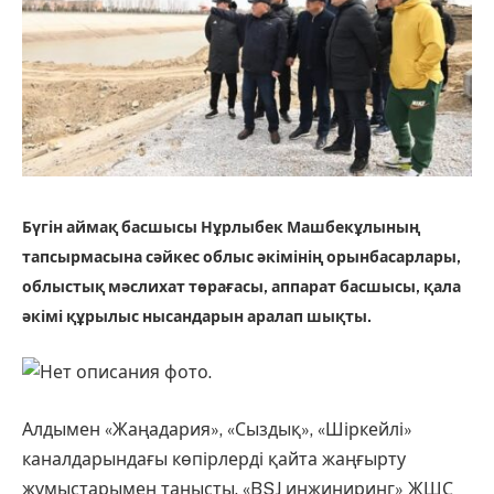
Бүгін аймақ басшысы Нұрлыбек Машбекұлының
тапсырмасына сәйкес облыс әкімінің орынбасарлары,
облыстық мәслихат төрағасы, аппарат басшысы, қала
әкімі құрылыс нысандарын аралап шықты.
Алдымен «Жаңадария», «Сыздық», «Шіркейлі»
каналдарындағы көпірлерді қайта жаңғырту
жұмыстарымен танысты. «BSJ инжиниринг» ЖШС