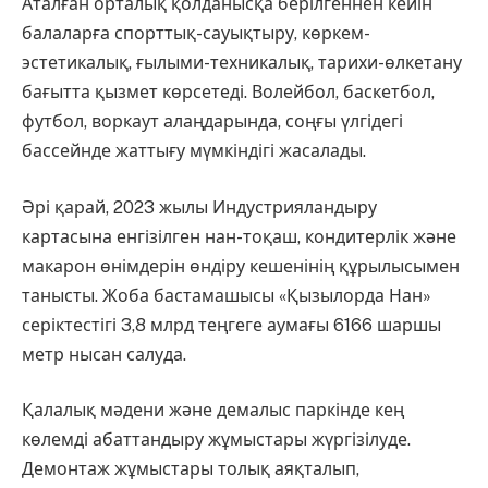
Аталған орталық қолданысқа берілгеннен кейін
балаларға спорттық-сауықтыру, көркем-
эстетикалық, ғылыми-техникалық, тарихи-өлкетану
бағытта қызмет көрсетеді. Волейбол, баскетбол,
футбол, воркаут алаңдарында, соңғы үлгідегі
бассейнде жаттығу мүмкіндігі жасалады.
Әрі қарай, 2023 жылы Индустрияландыру
картасына енгізілген нан-тоқаш, кондитерлік және
макарон өнімдерін өндіру кешенінің құрылысымен
танысты. Жоба бастамашысы «Қызылорда Нан»
серіктестігі 3,8 млрд теңгеге аумағы 6166 шаршы
метр нысан салуда.
Қалалық мәдени және демалыс паркінде кең
көлемді абаттандыру жұмыстары жүргізілуде.
Демонтаж жұмыстары толық аяқталып,