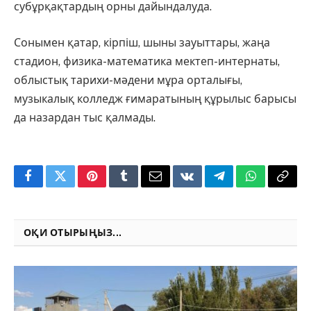
субұрқақтардың орны дайындалуда.
Сонымен қатар, кірпіш, шыны зауыттары, жаңа
стадион, физика-математика мектеп-интернаты,
облыстық тарихи-мәдени мұра орталығы,
музыкалық колледж ғимаратының құрылыс барысы
да назардан тыс қалмады.
Facebook
Twitter
Pinterest
Tumblr
Email
VKontakte
Telegram
WhatsApp
Copy
Link
ОҚИ ОТЫРЫҢЫЗ...