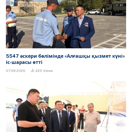
5547 әскери бөлімінде «Алғашқы қызмет күні»
іс-шарасы өтті
07.08.2026
225
Views