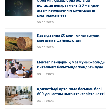
Open Air: Қызылорда облысы
полиция департаменті 20 мыңнан
астам көрерменнің қауіпсіздігін
қамтамасыз етті
06.08.2026
Қазақстанда 20 млн тоннаға жуық
мал азығы дайындалды
06.08.2026
Мектеп пәндерінің мазмұны жасанды
интеллект бағытында жаңартылуда
06.08.2026
Қолжетімді орта: жыл басынан бері
600-ден астам нысан тексерістен өтті
06.08.2026