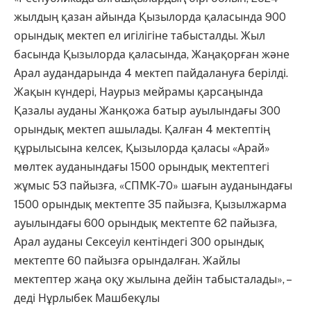
жылдың қазан айында Қызылорда қаласында 900
орындық мектеп ел игілігіне табысталды. Жыл
басында Қызылорда қаласында, Жаңақорған және
Арал аудандарында 4 мектеп пайдалануға берілді.
Жақын күндері, Наурыз мейрамы қарсаңында
Қазалы ауданы Жанқожа батыр ауылындағы 300
орындық мектеп ашылады. Қалған 4 мектептің
құрылысына келсек, Қызылорда қаласы «Арай»
мөлтек ауданындағы 1500 орындық мектептегі
жұмыс 53 пайызға, «СПМК-70» шағын ауданындағы
1500 орындық мектепте 35 пайызға, Қызылжарма
ауылындағы 600 орындық мектепте 62 пайызға,
Арал ауданы Сексеуіл кентіндегі 300 орындық
мектепте 60 пайызға орындалған. Жайлы
мектептер жаңа оқу жылына дейін табысталады», –
деді Нұрлыбек Машбекұлы