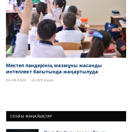
Мектеп пәндерінің мазмұны жасанды
интеллект бағытында жаңартылуда
06.08.2026
225
Views
СОҢҒЫ ЖАҢАЛЫҚТАР