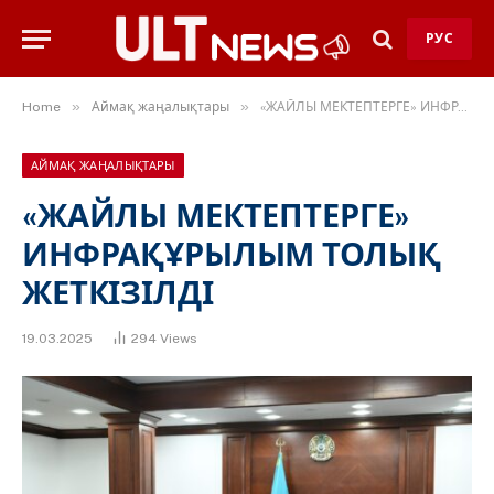
РУС
»
»
Home
Аймақ жаңалықтары
«ЖАЙЛЫ МЕКТЕПТЕРГЕ» ИНФРАҚҰРЫЛЫМ ТОЛЫҚ ЖЕТКІЗІЛДІ
АЙМАҚ ЖАҢАЛЫҚТАРЫ
«ЖАЙЛЫ МЕКТЕПТЕРГЕ»
ИНФРАҚҰРЫЛЫМ ТОЛЫҚ
ЖЕТКІЗІЛДІ
19.03.2025
294
Views