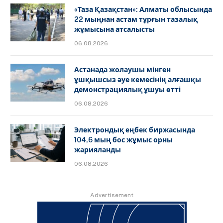
«Таза Қазақстан»: Алматы облысында
22 мыңнан астам тұрғын тазалық
жұмысына атсалысты
06.08.2026
Астанада жолаушы мінген
ұшқышсыз әуе кемесінің алғашқы
демонстрациялық ұшуы өтті
06.08.2026
Электрондық еңбек биржасында
104,6 мың бос жұмыс орны
жарияланды
06.08.2026
Advertisement