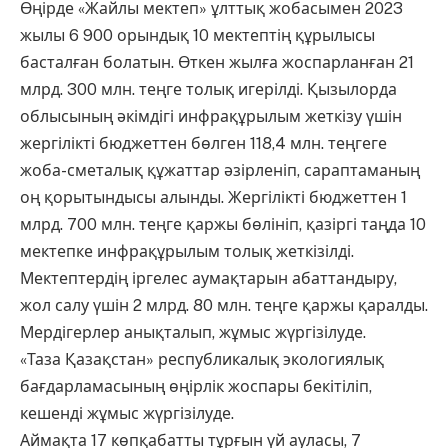
Өңірде «Жайлы мектеп» ұлттық жобасымен 2023
жылы 6 900 орындық 10 мектептің құрылысы
басталған болатын. Өткен жылға жоспарланған 21
млрд. 300 млн. теңге толық игерілді. Қызылорда
облысының әкімдігі инфрақұрылым жеткізу үшін
жергілікті бюджеттен бөлген 118,4 млн. теңгеге
жоба-сметалық құжаттар әзірленіп, сараптаманың
оң қорытындысы алынды. Жергілікті бюджеттен 1
млрд. 700 млн. теңге қаржы бөлініп, қазіргі таңда 10
мектепке инфрақұрылым толық жеткізілді.
Мектептердің іргелес аумақтарын абаттандыру,
жол салу үшін 2 млрд. 80 млн. теңге қаржы қаралды.
Мердігерлер анықталып, жұмыс жүргізілуде.
«Таза Қазақстан» республикалық экологиялық
бағдарламасының өңірлік жоспары бекітіліп,
кешенді жұмыс жүргізілуде.
Аймақта 17 көпқабатты тұрғын үй ауласы, 7