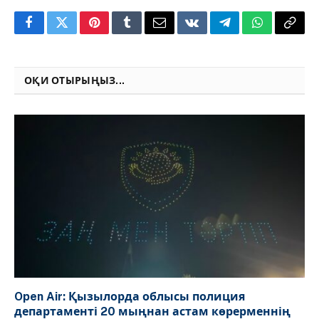
Facebook
Twitter
Pinterest
Tumblr
Email
VKontakte
Telegram
WhatsApp
Copy
Link
ОҚИ ОТЫРЫҢЫЗ...
Open Air: Қызылорда облысы полиция
департаменті 20 мыңнан астам көрерменнің