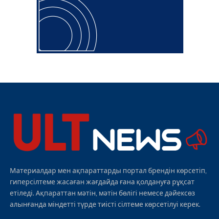
Материалдар мен ақпараттарды портал брендін көрсетіп,
гиперсілтеме жасаған жағдайда ғана қолдануға рұқсат
етіледі. Ақпараттан мәтін, мәтін бөлігі немесе дәйексөз
алынғанда міндетті түрде тиісті сілтеме көрсетілуі керек.