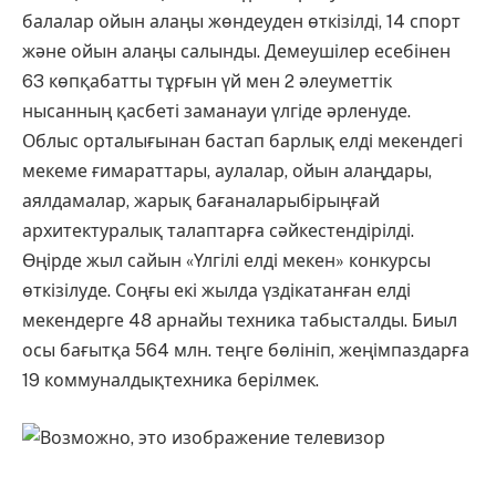
балалар ойын алаңы жөндеуден өткізілді, 14 спорт
және ойын алаңы салынды. Демеушілер есебінен
63 көпқабатты тұрғын үй мен 2 әлеуметтік
нысанның қасбеті заманауи үлгіде әрленуде.
Облыс орталығынан бастап барлық елді мекендегі
мекеме ғимараттары, аулалар, ойын алаңдары,
аялдамалар, жарық бағаналарыбірыңғай
архитектуралық талаптарға сәйкестендірілді.
Өңірде жыл сайын «Үлгілі елді мекен» конкурсы
өткізілуде. Соңғы екі жылда үздікатанған елді
мекендерге 48 арнайы техника табысталды. Биыл
осы бағытқа 564 млн. теңге бөлініп, жеңімпаздарға
19 коммуналдықтехника берілмек.