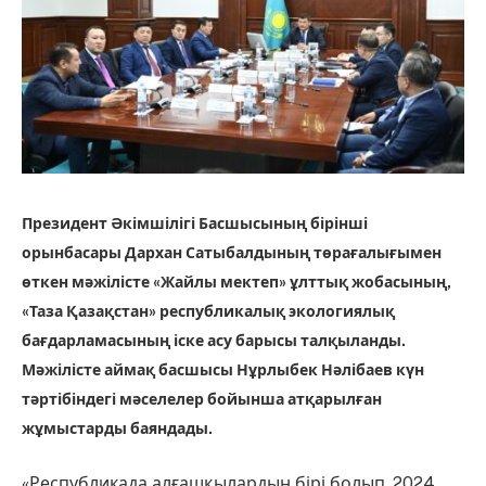
Президент Әкімшілігі Басшысының бірінші
орынбасары Дархан Сатыбалдының төрағалығымен
өткен мәжілісте «Жайлы мектеп» ұлттық жобасының,
«Таза Қазақстан» республикалық экологиялық
бағдарламасының іске асу барысы талқыланды.
Мәжілісте аймақ басшысы Нұрлыбек Нәлібаев күн
тәртібіндегі мәселелер бойынша атқарылған
жұмыстарды баяндады.
«Республикада алғашқылардың бірі болып, 2024