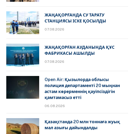
ЖАҢАҚОРҒАНДА СУ ТАРАТУ
СТАНЦИЯСЫ ІСКЕ ҚОСЫЛДЫ
07.08.2026
ЖАҢАҚОРҒАН АУДАНЫНДА ҚҰС
ФАБРИКАСЫ АШЫЛДЫ
07.08.2026
Open Air: Қызылорда облысы
полиция департаменті 20 мыңнан
астам көрерменнің қауіпсіздігін
қамтамасыз етті
06.08.2026
Қазақстанда 20 млн тоннаға жуық
мал азығы дайындалды