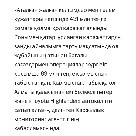
«Аталған жалған келісімдер мен төлем
құжаттары негізінде 431 млн теңге
сомаға қолма-қол қаражат алынды.
Сонымен қатар, ұрланған қаражаттарды
заңды айналымға тарту мақсатында ол
жұбайының атынан бағалы
қағаздармен операциялар жүргізіп,
қосымша 89 млн теңге қылмыстық
табыс тапқан. Қылмыстық табысқа ол
Алматы қаласынан екі бөлмелі пәтер
және «Toyota Highlander» автокөлігін
сатып алған», делінген Қаржылық
мониторинг агенттігінің
хабарламасында.