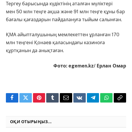
Тергеу барысында күдіктінің аталған мүліктері
мен 50 млн теңге ақша және 91 млн теңге құны бар
бағалы қағаздарын пайдалануға тыйым салынған.
ҚМА айыпталушының мемлекеттен ұрланған 170
млн теңгені Қонаев қаласындағы казиноға
құртқанын да анықтаған.
Фото: egemen.kz/ Ерлан Омар
Facebook
Twitter
Pinterest
Tumblr
Email
VKontakte
Telegram
WhatsApp
Copy
Link
ОҚИ ОТЫРЫҢЫЗ...