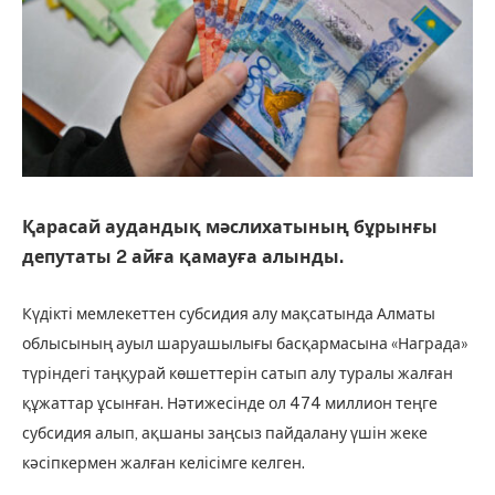
Қарасай аудандық мәслихатының бұрынғы
депутаты 2 айға қамауға алынды.
Күдікті мемлекеттен субсидия алу мақсатында Алматы
облысының ауыл шаруашылығы басқармасына «Награда»
түріндегі таңқурай көшеттерін сатып алу туралы жалған
құжаттар ұсынған. Нәтижесінде ол 474 миллион теңге
субсидия алып, ақшаны заңсыз пайдалану үшін жеке
кәсіпкермен жалған келісімге келген.