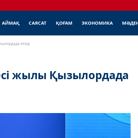
АЙМАҚ
САЯСАТ
ҚОҒАМ
ЭКОНОМИКА
МӘДЕ
зылордада өтеді
есі жылы Қызылордада