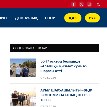
Facebook
X
Instagram
(Twitter)
НИЕТ
ДЕНСАУЛЫҚ
СПОРТ
ҚАЗ
РУС
СОҢҒЫ ЖАҢАЛЫҚТАР
5547 әскери бөлімінде
«Алғашқы қызмет күні» іс-
шарасы өтті
07.08.2026
АУЫЛ ШАРУАШЫЛЫҒЫ – ӨҢІР
ЭКОНОМИКАСЫНЫҢ НЕГІЗГІ
ТІРЕГІ
07.08.2026