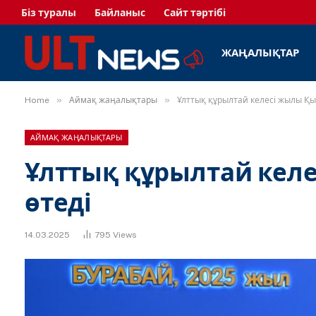
Біз туралы
Байланыс
Сайт тәртібі
ЖАҢАЛЫҚТАР
»
»
Home
Аймақ жаңалықтары
Ұлттық құрылтай келесі жылы Қы
АЙМАҚ ЖАҢАЛЫҚТАРЫ
Ұлттық құрылтай кел
өтеді
14.03.2025
795
Views