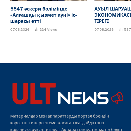
5547 әскери бөлімінде
АУЫЛ ШАРУАШ
«Алғашқы қызмет күні» іс-
ЭКОНОМИКАСЫ
шарасы өтті
ТІРЕГІ
07.08.2026
224
Views
07.08.2026
53
Материалдар мен ақпараттарды портал брендін
көрсетіп, гиперсілтеме жасаған жағдайда ғана
қолдануға рұқсат етіледі. Ақпараттан мәтін, мәтін бөлігі