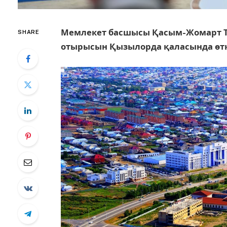
Мемлекет басшысы Қасым-Жомарт Т
SHARE
отырысын Қызылорда қаласында өтк