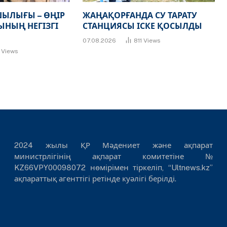
ЫЛЫҒЫ – ӨҢІР
ЖАҢАҚОРҒАНДА СУ ТАРАТУ
НЫҢ НЕГІЗГІ
СТАНЦИЯСЫ ІСКЕ ҚОСЫЛДЫ
07.08.2026
811
Views
7
Views
2024 жылы ҚР Мәдениет және ақпарат
министрлігінің ақпарат комитетіне №
KZ66VPY00098072 нөмірімен тіркеліп, “Ultnews.kz”
ақпараттық агенттігі ретінде куәлігі берілді.