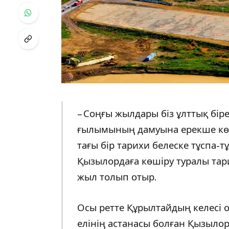
– Соңғы жылдары біз ұлттық бір
ғылымының дамуына ерекше көңі
тағы бір тарихи белеске тұспа-т
Қызылордаға көшіру туралы та
жыл толып отыр.
Осы ретте Құрылтайдың келесі 
елінің астанасы болған Қызылор