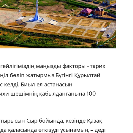
егейлігіміздің маңызды факторы – тарих
л бөліп жатырмыз.Бүгінгі Құрылтай
ұс келді. Биыл ел астанасын
рихи шешімнің қабылданғанына 100
отырысын Сыр бойында, кезінде Қазақ
да қаласында өткізуді ұсынамын, – деді