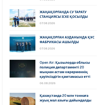
ЖАҢАҚОРҒАНДА СУ ТАРАТУ
СТАНЦИЯСЫ ІСКЕ ҚОСЫЛДЫ
07.08.2026
ЖАҢАҚОРҒАН АУДАНЫНДА ҚҰС
ФАБРИКАСЫ АШЫЛДЫ
07.08.2026
Open Air: Қызылорда облысы
полиция департаменті 20
мыңнан астам көрерменнің
қауіпсіздігін қамтамасыз етті
06.08.2026
Қазақстанда 20 млн тоннаға
жуық мал азығы дайындалды