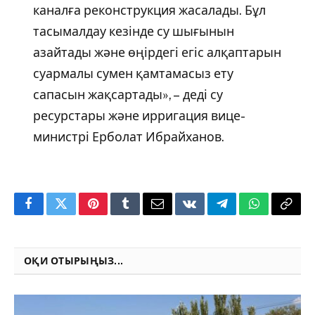
каналға реконструкция жасалады. Бұл
тасымалдау кезінде су шығынын
азайтады және өңірдегі егіс алқаптарын
суармалы сумен қамтамасыз ету
сапасын жақсартады», – деді су
ресурстары және ирригация вице-
министрі Ерболат Ибрайханов.
Facebook
Twitter
Pinterest
Tumblr
Email
VKontakte
Telegram
WhatsApp
Copy
Link
ОҚИ ОТЫРЫҢЫЗ...