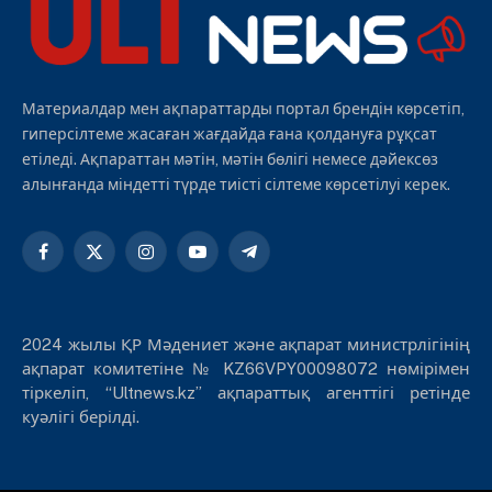
Материалдар мен ақпараттарды портал брендін көрсетіп,
гиперсілтеме жасаған жағдайда ғана қолдануға рұқсат
етіледі. Ақпараттан мәтін, мәтін бөлігі немесе дәйексөз
алынғанда міндетті түрде тиісті сілтеме көрсетілуі керек.
Facebook
X
Instagram
YouTube
Telegram
(Twitter)
2024 жылы ҚР Мәдениет және ақпарат министрлігінің
ақпарат комитетіне № KZ66VPY00098072 нөмірімен
тіркеліп, “Ultnews.kz” ақпараттық агенттігі ретінде
куәлігі берілді.