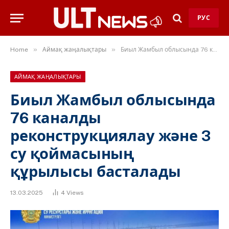
РУС
»
»
Home
Аймақ жаңалықтары
Биыл Жамбыл облысында 76 каналды реконструкциялау және 3 су қоймасының құрылысы басталады
АЙМАҚ ЖАҢАЛЫҚТАРЫ
Биыл Жамбыл облысында
76 каналды
реконструкциялау және 3
су қоймасының
құрылысы басталады
13.03.2025
4
Views