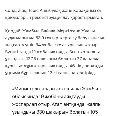
Сондай-ақ, Теріс-Ащыбұлақ және Қарақоныз су
қоймаларын реконструкциялау қарастырылған.
Қордай, Жамбыл, Байзақ, Меркі және Жуалы
аудандарында 53,9 гектар жерге су беру сапасын
жақсарту үшін 34 жоба іске асырылып жатыр.
Бүгінгі таңда 12 жоба аяқталды. Былтыр жалпы
ұзындығы 137,5 шақырым болатын 37 каналда
құрылыс жұмыстары аяқталды. 46 тік дренажды
ұңғыма бұрғыланып, 12-сі қалпына келтірілді.
«Министрлік алдағы екі жылда Жамбыл
облысында 19 жобаны аяқтауды
жоспарлап отыр. Атап айтқанда, жалпы
ұзындығы 330 шақырым болатын 105