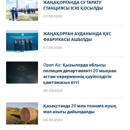
ЖАҢАҚОРҒАНДА СУ ТАРАТУ
СТАНЦИЯСЫ ІСКЕ ҚОСЫЛДЫ
07.08.2026
ЖАҢАҚОРҒАН АУДАНЫНДА ҚҰС
ФАБРИКАСЫ АШЫЛДЫ
07.08.2026
Open Air: Қызылорда облысы
полиция департаменті 20 мыңнан
астам көрерменнің қауіпсіздігін
қамтамасыз етті
06.08.2026
Қазақстанда 20 млн тоннаға жуық
мал азығы дайындалды
06.08.2026