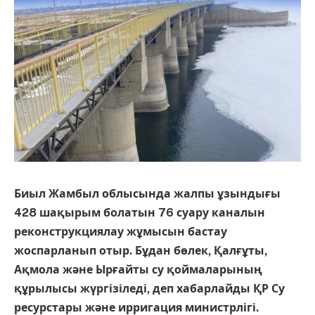
Биыл Жамбыл облысында жалпы ұзындығы
428 шақырым болатын 76 суару каналын
реконструкциялау жұмысын бастау
жоспарланып отыр. Бұдан бөлек, Қалғұты,
Ақмола және Ырғайты су қоймаларының
құрылысы жүргізіледі, деп хабарлайды ҚР Су
ресурстары және ирригация министрлігі.