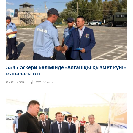
5547 әскери бөлімінде «Алғашқы қызмет күні»
іс-шарасы өтті
07.08.2026
225
Views