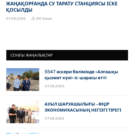
ЖАҢАҚОРҒАНДА СУ ТАРАТУ СТАНЦИЯСЫ ІСКЕ
ҚОСЫЛДЫ
07.08.2026
811
Views
СОҢҒЫ ЖАҢАЛЫҚТАР
5547 әскери бөлімінде «Алғашқы
қызмет күні» іс-шарасы өтті
07.08.2026
АУЫЛ ШАРУАШЫЛЫҒЫ – ӨҢІР
ЭКОНОМИКАСЫНЫҢ НЕГІЗГІ ТІРЕГІ
07.08.2026