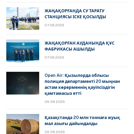
ЖАҢАҚОРҒАНДА СУ ТАРАТУ
СТАНЦИЯСЫ ІСКЕ ҚОСЫЛДЫ
07.08.2026
ЖАҢАҚОРҒАН АУДАНЫНДА ҚҰС
ФАБРИКАСЫ АШЫЛДЫ
07.08.2026
Open Air: Қызылорда облысы
полиция департаменті 20 мыңнан
астам көрерменнің қауіпсіздігін
қамтамасыз етті
06.08.2026
Қазақстанда 20 млн тоннаға жуық
мал азығы дайындалды
06.08.2026