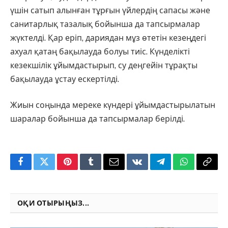
үшін сатып алынған тұрғын үйлердің сапасы және
санитарлық тазалық бойынша да тапсырмалар
жүктелді. Қар еріп, дариядан мұз өтетін кезеңдегі
ахуал қатаң бақылауда болуы тиіс. Күнделікті
кезекшілік ұйымдастырып, су деңгейін тұрақты
бақылауда ұстау ескертілді.
Жиын соңында мереке күндері ұйымдастырылатын
шаралар бойынша да тапсырмалар берілді.
Facebook
Twitter
Pinterest
Tumblr
Email
VKontakte
Telegram
WhatsApp
Copy
Link
ОҚИ ОТЫРЫҢЫЗ...