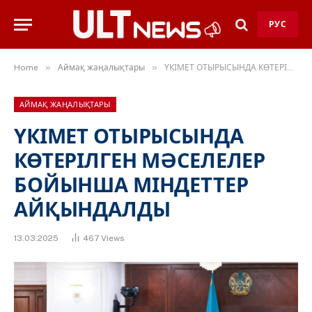
РУС
»
»
Home
Аймақ жаңалықтары
ҮКІМЕТ ОТЫРЫСЫНДА КӨТЕРІЛГЕН МӘСЕЛЕЛЕР БОЙЫНША МІНДЕТТЕР АЙҚЫНДАЛДЫ
АЙМАҚ ЖАҢАЛЫҚТАРЫ
ҮКІМЕТ ОТЫРЫСЫНДА
КӨТЕРІЛГЕН МӘСЕЛЕЛЕР
БОЙЫНША МІНДЕТТЕР
АЙҚЫНДАЛДЫ
13.03.2025
467
Views