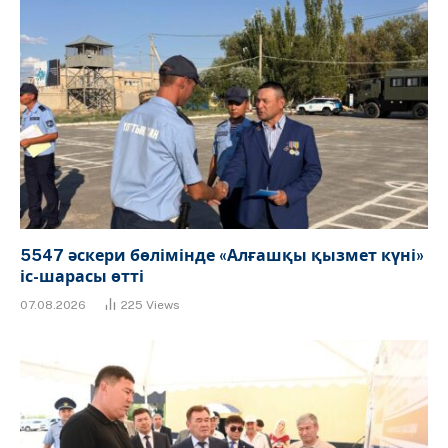
5547 әскери бөлімінде «Алғашқы қызмет күні»
іс-шарасы өтті
07.08.2026
225
Views