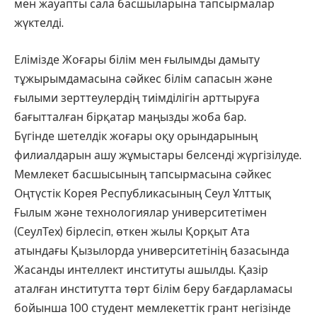
мен жауапты сала басшыларына тапсырмалар
жүктелді.
Елімізде Жоғары білім мен ғылымды дамыту
тұжырымдамасына сәйкес білім сапасын және
ғылыми зерттеулердің тиімділігін арттыруға
бағытталған бірқатар маңызды жоба бар.
Бүгінде шетелдік жоғары оқу орындарының
филиалдарын ашу жұмыстары белсенді жүргізілуде.
Мемлекет басшысының тапсырмасына сәйкес
Оңтүстік Корея Республикасының Сеул Ұлттық
Ғылым және технологиялар университетімен
(СеулТех) бірлесіп, өткен жылы Қорқыт Ата
атындағы Қызылорда университетінің базасында
Жасанды интеллект институты ашылды. Қазір
аталған институтта төрт білім беру бағдарламасы
бойынша 100 студент мемлекеттік грант негізінде