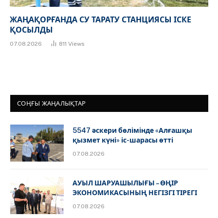
ЖАҢАҚОРҒАНДА СУ ТАРАТУ СТАНЦИЯСЫ ІСКЕ
ҚОСЫЛДЫ
07.08.2026
811
Views
СОҢҒЫ ЖАҢАЛЫҚТАР
5547 әскери бөлімінде «Алғашқы
қызмет күні» іс-шарасы өтті
07.08.2026
АУЫЛ ШАРУАШЫЛЫҒЫ – ӨҢІР
ЭКОНОМИКАСЫНЫҢ НЕГІЗГІ ТІРЕГІ
07.08.2026