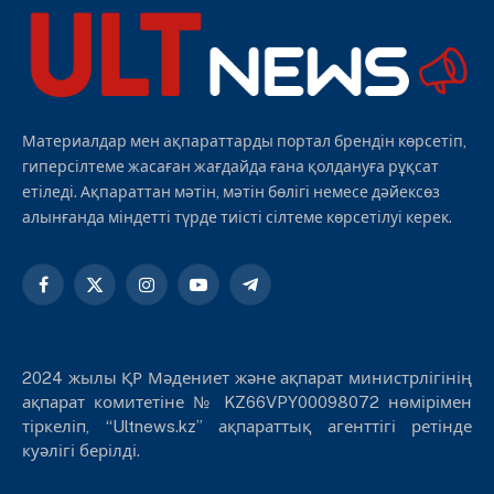
Материалдар мен ақпараттарды портал брендін көрсетіп,
гиперсілтеме жасаған жағдайда ғана қолдануға рұқсат
етіледі. Ақпараттан мәтін, мәтін бөлігі немесе дәйексөз
алынғанда міндетті түрде тиісті сілтеме көрсетілуі керек.
Facebook
X
Instagram
YouTube
Telegram
(Twitter)
2024 жылы ҚР Мәдениет және ақпарат министрлігінің
ақпарат комитетіне № KZ66VPY00098072 нөмірімен
тіркеліп, “Ultnews.kz” ақпараттық агенттігі ретінде
куәлігі берілді.