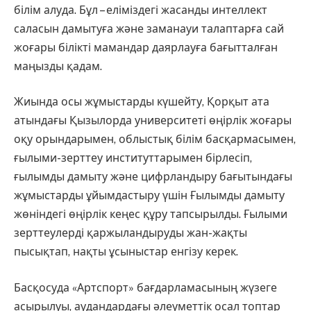
білім алуда. Бұл – еліміздегі жасанды интеллект
саласын дамытуға және заманауи талаптарға сай
жоғары білікті мамандар даярлауға бағытталған
маңызды қадам.
Жиында осы жұмыстарды күшейту, Қорқыт ата
атындағы Қызылорда университеті өңірлік жоғары
оқу орындарымен, облыстық білім басқармасымен,
ғылыми-зерттеу институттарымен бірлесіп,
ғылымды дамыту және цифрландыру бағытындағы
жұмыстарды ұйымдастыру үшін Ғылымды дамыту
жөніндегі өңірлік кеңес құру тапсырылды. Ғылыми
зерттеулерді қаржыландыруды жан-жақты
пысықтап, нақты ұсыныстар енгізу керек.
Басқосуда «Артспорт» бағдарламасының жүзеге
асырылуы, аудандардағы әлеуметтік осал топтар