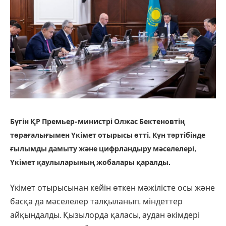
Бүгін ҚР Премьер-министрі Олжас Бектеновтің
төрағалығымен Үкімет отырысы өтті. Күн тәртібінде
ғылымды дамыту және цифрландыру мәселелері,
Үкімет қаулыларының жобалары қаралды.
Үкімет отырысынан кейін өткен мәжілісте осы және
басқа да мәселелер талқыланып, міндеттер
айқындалды. Қызылорда қаласы, аудан әкімдері