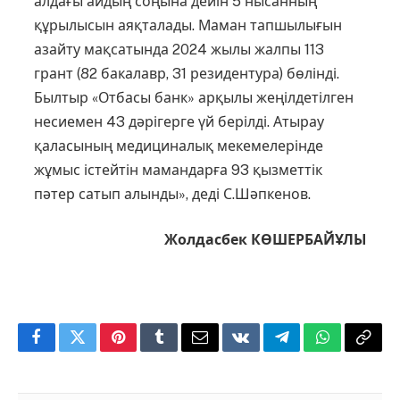
алдағы айдың соңына дейін 5 нысанның
құрылысын аяқталады. Маман тапшылығын
азай­ту мақсатында 2024 жылы жалпы 113
грант (82 бакалавр, 31 резидентура) бө­лінді.
Былтыр «Отбасы банк» арқы­лы жеңілдетілген
несиемен 43 дәрігерге үй берілді. Атырау
қаласының медициналық мекемелерінде
жұмыс істейтін мамандарға 93 қызметтік
пәтер сатып алынды», деді С.Шәпкенов.
Жолдасбек КӨШЕРБАЙҰЛЫ
Facebook
Twitter
Pinterest
Tumblr
Email
VKontakte
Telegram
WhatsApp
Copy
Link