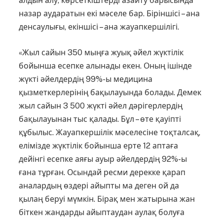
алдын алу, көрсеткіштерді азайту барысында
назар аударатын екі мәселе бар. Біріншісі – ана
денсаулығы, екіншісі – ана жауапкершілігі.
«Жыл сайын 350 мыңға жуық әйел жүктілік
бойынша есепке алынады екен. Оның ішінде
жүкті әйелдердің 99%-ы медицина
қызметкерлерінің бақылауында болады. Демек
жыл сайын 3 500 жүкті әйел дәрігерлердің
бақылауынан тыс қалады. Бұл – өте қауіпті
құбылыс. Жауап­кершілік мәселесіне тоқталсақ,
елімізде жүктілік бойынша ерте 12 аптаға
дейінгі есепке аяғы ауыр әйелдердің 92%-ы
ғана тұрған. Осындай ресми дерекке қарап
аналардың өздері айыпты ма деген ой да
қылаң беруі мүмкін. Бірақ мен жатырына жан
біткен жандарды айыптаудан аулақ болуға