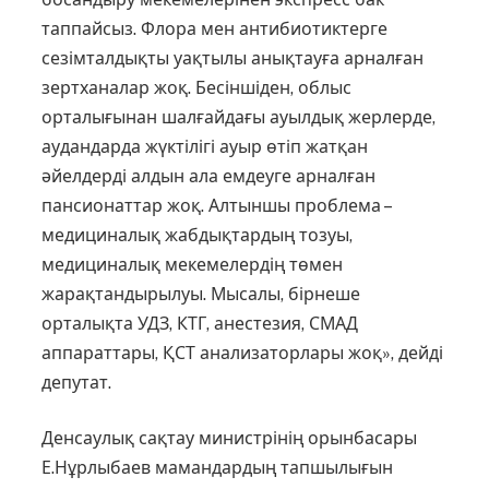
таппайсыз. Флора мен антибиотиктерге
сезімталдықты уақтылы анықтауға ар­налған
зертханалар жоқ. Бесіншіден, облыс
орталығынан шалғайдағы ауылдық жерлерде,
аудандарда жүктілігі ауыр өтіп жатқан
әйелдерді алдын ала емдеуге арналған
пансионаттар жоқ. Алтыншы проблема –
медициналық жабдықтардың тозуы,
медициналық мекемелердің төмен
жарақтандырылуы. Мысалы, бірнеше
орталықта УДЗ, КТГ, анестезия, СМАД
аппараттары, ҚСТ анализаторлары жоқ», дейді
депутат.
Денсаулық сақтау министрінің орынбасары
Е.Нұрлыбаев мамандардың тапшылығын