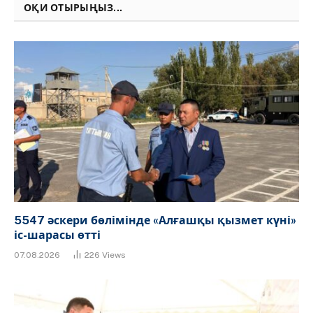
ОҚИ ОТЫРЫҢЫЗ...
5547 әскери бөлімінде «Алғашқы қызмет күні»
іс-шарасы өтті
07.08.2026
226
Views