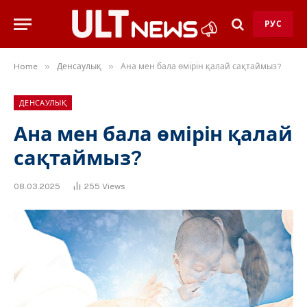
РУС
»
»
Home
Денсаулық
Ана мен бала өмірін қалай сақтаймыз?
ДЕНСАУЛЫҚ
Ана мен бала өмірін қалай
сақтаймыз?
08.03.2025
255
Views