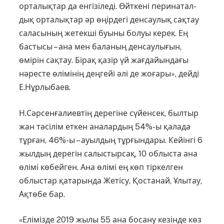
орталықтар да енгізіледі. Өйткені перина­тал­
дық орталықтар әр өңірдегі денсаулық сақтау
саласының жетекші буыны болуы керек. Ең
бастысы – ана мен баланың денсаулығын,
өмірін сақтау. Бірақ қазір үй жағдайындағы
нәресте өлімінің деңгейі әлі де жоғары», дейді
Е.Нұрлыбаев.
Н.Сәрсенғалиевтің дерегіне сүйенсек, былтыр
жан тәсілім еткен аналардың 54%-ы қалада
тұрған, 46%-ы – ауылдың тұр­ғын­дары. Кейінгі 6
жылдың дерегін салыс­тырсақ, 10 облыста ана
өлімі көбей­ген. Ана өлімі ең көп тіркелген
облыстар қатарында Жетісу, Қостанай, Ұлытау,
Ақтөбе бар.
«Елімізде 2019 жылы 55 ана босану кезінде көз