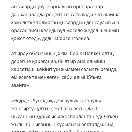
апталарды үзуге арналған препараттар
дәріханаларда рецептісіз сатылады. Осылай­ша,
кәмелетке толмаған қыздардың денсау­лығына
орасан зиян келеді. Бұл мәселе жедел шешімін
қажет етеді», деді Н.Сәрсенғалиев.
Атырау облысының әкімі Серік Шәп­кеновтің
дерегіне қарағанда, былтыр ана өлімінің
көрсеткіші кейінгі үш жылмен салыстырғанда,
екі есеге төмендеген, сәби өлімі 15%-ға
азайған.
«Өңірде «Ауылдық денсаулық сақтау­ды
жаңғырту» ұлттық жобасы аясын­да 15
нысанның құрылысы жоспар­ланған еді. Өткен
жылы 10 нысанның құрылысы аяқталды. Енді