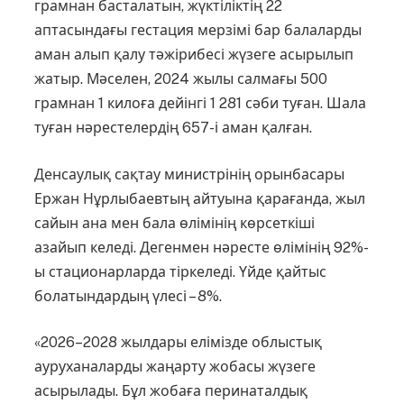
грамнан басталатын, жүктіліктің 22
аптасындағы гестация мерзімі бар балаларды
аман алып қалу тә­жірибесі жүзеге асырылып
жатыр. Мә­се­лен, 2024 жылы салмағы 500
грамнан 1 килоға дейінгі 1 281 сәби туған. Шала
ту­ған нәрестелердің 657-і аман қалған.
Денсаулық сақтау министрінің орын­басары
Ержан Нұрлыбаевтың ай­туына қарағанда, жыл
сайын ана мен бала өлімі­нің көрсеткіші
азайып келеді. Дегенмен нәресте өлімінің 92%-
ы стационарларда тіркеледі. Үйде қайтыс
болатындардың үлесі – 8%.
«2026–2028 жылдары елімізде облыс­тық
ауруханаларды жаңарту жобасы жүзеге
асырылады. Бұл жобаға перинаталдық