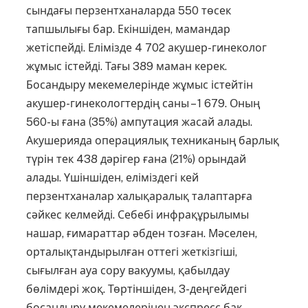
сын­дағы перзентханаларда 550 төсек
тапшылығы бар. Екіншіден, мамандар
жетіспейді. Елімізде 4 702 акушер-гинеколог
жұмыс істейді. Тағы 389 маман керек.
Босандыру мекемелерінде жұмыс істейтін
акушер-гинекологтердің саны – 1 679. Оның
560-ы ғана (35%) ампутация жасай алады.
Акушерияда операциялық техниканың барлық
түрін тек 438 дәрігер ғана (21%) орындай
алады. Үшіншіден, еліміздегі кей
перзентханалар халықаралық талаптарға
сәйкес келмейді. Себебі инфрақұрылымы
нашар, ғимараттар әбден тозған. Мәселен,
орталықтандырылған оттегі жеткізгіші,
сығылған ауа сору вакуумы, қабылдау
бөлімдері жоқ. Төртіншіден, 3-деңгейдегі
босандыру мекемелерінен экспресс бак