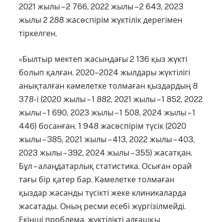
2021 жылы – 2 766, 2022 жылы – 2 643, 2023
жылы 2 288 жасөспірім жүктілік дерегімен
тіркелген.
«Былтыр мектеп жасындағы 2 136 қыз жүкті
болып қалған. 2020–2024 жылдары жүктілігі
анықталған кәмелетке толмаған қыздардың 8
378-і (2020 жылы – 1 882, 2021 жылы – 1 852, 2022
жылы – 1 690, 2023 жылы – 1 508, 2024 жылы – 1
446) босанған. 1 948 жасөспірім түсік (2020
жылы – 385, 2021 жылы – 413, 2022 жылы – 403,
2023 жылы – 392, 2024 жылы – 355) жасатқан.
Бұл – алаңдатарлық статистика. Осыған орай
тағы бір қатер бар. Кәмелетке толмаған
қыздар жасанды түсікті жеке клиникаларда
жасатады. Оның ресми есебі жүргізілмейді.
Екінші проблема, жүктілікті алғашқы