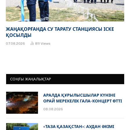
ЖАҢАҚОРҒАНДА СУ ТАРАТУ СТАНЦИЯСЫ ІСКЕ
ҚОСЫЛДЫ
07.08.2026
811
Views
СОҢҒЫ ЖАҢАЛЫҚТАР
АРАЛДА ҚҰРЫЛЫСШЫЛАР КҮНІНЕ
ОРАЙ МЕРЕКЕЛІК ГАЛА-КОНЦЕРТ ӨТТІ
08.08.2026
«ТАЗА ҚАЗАҚСТАН»: АУДАН ӘКІМІ