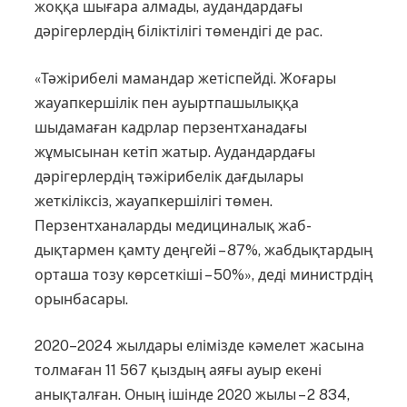
жоққа шығара алмады, аудан­дардағы
дәрігерлердің біліктілігі төмендігі де рас.
«Тәжірибелі мамандар жетіспейді. Жоғары
жауапкершілік пен ауыртпа­шы­лыққа
шыдамаған кадрлар перзентха­надағы
жұмысынан кетіп жатыр. Аудан­дардағы
дәрігерлердің тәжірибелік дағ­­ды­лары
жеткіліксіз, жауапкершілігі төмен.
Перзентханаларды медициналық жаб­
дықтармен қамту деңгейі – 87%, жабдықтардың
орташа тозу көрсеткіші – 50%», деді министрдің
орынбасары.
2020–2024 жылдары елімізде кәмелет жасына
толмаған 11 567 қыздың аяғы ауыр екені
анықталған. Оның ішінде 2020 жылы – 2 834,