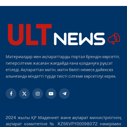
Материалдар мен ақпараттарды портал брендін көрсетіп,
гиперсілтеме жасаған жағдайда ғана қолдануға рұқсат
етіледі. Ақпараттан мәтін, мәтін бөлігі немесе дәйексөз
алынғанда міндетті түрде тиісті сілтеме көрсетілуі керек.
Facebook
X
Instagram
YouTube
Telegram
(Twitter)
2024 жылы ҚР Мәдениет және ақпарат министрлігінің
ақпарат комитетіне № KZ66VPY00098072 нөмірімен