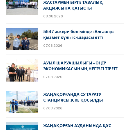
ЖАСТАРМЕН БІРГЕ ТАЗАЛЫҚ
АКЦИЯСЫНА ҚАТЫСТЫ
08.08.2026
5547 әскери бөлімінде «Алғашқы
қызмет күні» іс-шарасы өтті
07.08.2026
АУЫЛ ШАРУАШЫЛЫҒЫ – ӨҢІР
ЭКОНОМИКАСЫНЫҢ НЕГІЗГІ ТІРЕГІ
07.08.2026
ЖАҢАҚОРҒАНДА СУ ТАРАТУ
СТАНЦИЯСЫ ІСКЕ ҚОСЫЛДЫ
07.08.2026
ЖАҢАҚОРҒАН АУДАНЫНДА ҚҰС