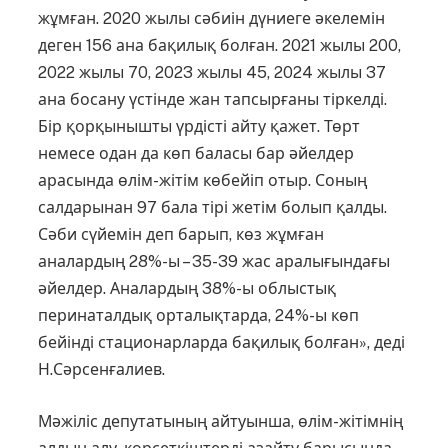
жұмған. 2020 жылы сәбиін дүниеге әкелемін
деген 156 ана бақилық болған. 2021 жылы 200,
2022 жылы 70, 2023 жылы 45, 2024 жылы 37
ана босану үстінде жан тапсырғаны тіркелді.
Бір қорқынышты үрдісті айту қажет. Төрт
немесе одан да көп баласы бар әйелдер
арасында өлім-жітім көбейіп отыр. Со­ның
салдарынан 97 бала тірі жетім болып қалды.
Сәби сүйемін деп барып, көз жұмған
аналардың 28%-ы – 35-39 жас ара­лы­ғындағы
әйелдер. Аналардың 38%-ы облыстық
перинаталдық орталықтарда, 24%-ы көп
бейінді стационарларда бақилық болған», деді
Н.Сәрсенғалиев.
Мәжіліс депутатының айтуынша, өлім-жітімнің