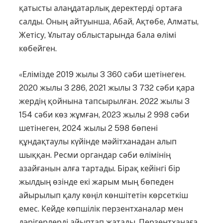
қатысты алаңдатарлық деректерді ортаға
салды. Оның айтуынша, Абай, Ақтөбе, Алматы,
Жетісу, Ұлы­тау облыстарында бала өлімі
көбейген.
«Елімізде 2019 жылы 3 360 сәби шеті­не­ген.
2020 жылы 3 286, 2021 жылы 3 732 сәби қара
жердің қойнына тапсы­рылған. 2022 жылы 3
154 сәби көз жұмған, 2023 жылы 2 998 сәби
шетінеген, 2024 жылы 2 598 бөпені
құндақтаулы күйінде мәйітханадан алып
шыққан. Ресми органдар сәби өлімінің
азайғанын алға тартады. Бірақ кейінгі бір
жылдың өзінде екі жарым мың бөпеден
айырылып қалу көңіл көншітетін көрсеткіш
емес. Кейде көпшілік перзентханалар мен
дәрігерлерді айыптап жатады. Перзентханаға