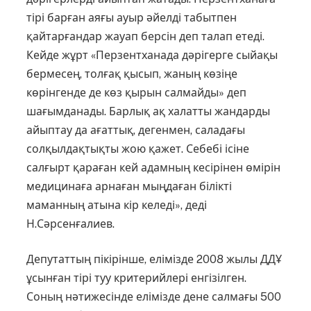
тірі барған аяғы ауыр әйелді табытпен
қайтарғандар жауап берсін деп талап етеді.
Кейде жұрт «Перзентханада дәрігерге сыйақы
бермесең, толғақ қысып, жаның көзіңе
көрінгенде де көз қырын салмайды» деп
шағымданады. Барлық ақ халатты жандарды
айыптау да ағаттық, дегенмен, саладағы
солқылдақтықты жою қажет. Себебі ісіне
салғырт қараған кей адамның кесірінен өмірін
медицинаға арнаған мыңдаған білікті
маманның атына кір келеді», деді
Н.Сәрсенғалиев.
Депутаттың пікірінше, елімізде 2008 жылы ДДҰ
ұсынған тірі туу критерийлері енгізілген.
Соның нәтижесінде елімізде дене салмағы 500