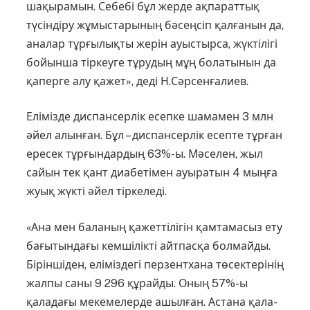
шақырамын. Себебі бұл жерде ақпараттық
түсіндіру жұмыстарының бәсеңсіп қалғанын да,
аналар тұрғылықты жерін ауыстырса, жүктілігі
бойынша тіркеуге тұрудың мұң болатынын да
қаперге алу қажет», деді Н.Сәрсенғалиев.
Елімізде диспансерлік есепке шамамен 3 млн
әйел алынған. Бұл – дис­пан­серлік есепте тұрған
ересек тұрғын­дардың 63%-ы. Мәселен, жыл
сайын тек қант диабетімен ауыратын 4 мыңға
жуық жүкті әйел тір­келеді.
«Ана мен баланың қажеттілігін қам­тамасыз ету
бағытындағы кемшілікті айтпасқа болмайды.
Біріншіден, еліміз­дегі перзентхана төсектерінің
жалпы саны 9 296 құрайды. Оның 57%-ы
қалада­ғы мекемелерде ашылған. Астана қала­