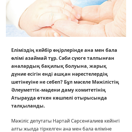
Еліміздің кейбір өңірлерінде ана мен бала
өлімі азаймай тұр. Сәби сүюге талпынған
аналардың бақилық болуына, жарық
дүние есігін енді ашқан нәрестелердің
шетінеуіне не себеп? Бұл мәселе Мәжілістің
Әлеуметтік-мәдени даму комитетінің
Атырауда өткен көшпелі отырысында
талқыланды.
Мәжіліс депутаты Нартай Сәрсенға­лиев кейінгі
алты жылда тіркелген ана мен бала өліміне